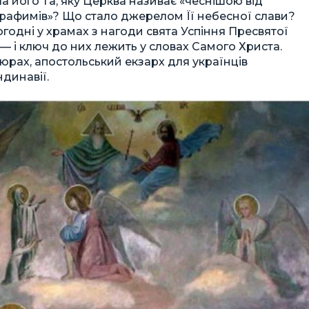
ула його Та, яку Церква називає «чеснішою від
ерафимів»? Що стало джерелом Її небесної слави?
огодні у храмах з нагоди свята Успіння Пресвятої
 — і ключ до них лежить у словах Самого Христа.
рах, апостольський екзарх для українців
ндинавії.