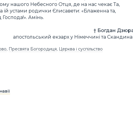
Дому нашого Небесного Отця, де на нас чекає Та,
а їй устами родички Єлисавети: «Блаженна та,
 Господа!». Амінь.
† Богдан Дзюра
апостольський екзарх у Німеччині та Скандинав
ово
,
Пресвята Богородиця
,
Церква і суспільство
навії