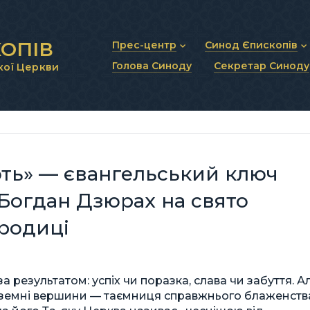
ОПІВ
Прес-центр
Синод Єпископів
Голова Синоду
Секретар Синоду
кої Церкви
Новини та анонси
Статут Синоду Єписко
Інтерв’ю та коментарі
Регламент Синоду Єп
Проповіді та промови
Положення про Голов
Молитовне прикликанн
Синодальні органи
Секретаріат Синоду
Контактна інформація
ють» — євангельський ключ
 Богдан Дзюрах на свято
ородиці
а результатом: успіх чи поразка, слава чи забуття. А
 земні вершини — таємниця справжнього блаженств