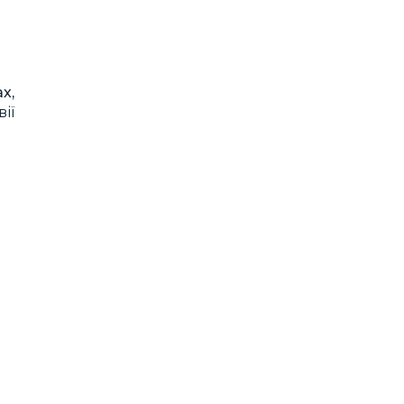
х,
ії