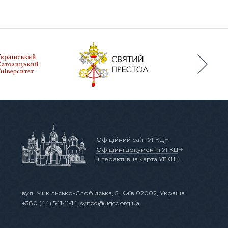
Офіційний сайт УГКЦ
Офіційні документи УГКЦ
Інтерактивна карта УГКЦ
вул. Микільсько-Слобідська, 5
, Київ 02002, Україна
+380 (44) 541-11-14
,
synod@ugcc.org.ua