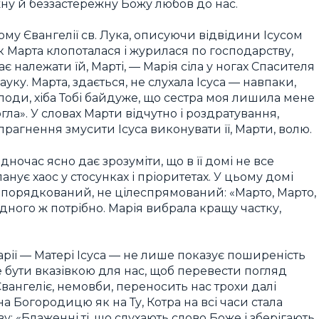
ну й беззастережну Божу любов до нас.
му Євангелії св. Лука, описуючи відвідини Ісусом
як Марта клопоталася і журилася по господарству,
має належати їй, Марті, — Марія сіла у ногах Спасителя
ауку. Марта, здається, не слухала Ісуса — навпаки,
осподи, хіба Тобі байдуже, що сестра моя лишила мене
ла». У словах Марти відчутно і роздратування,
іть прагнення змусити Ісуса виконувати її, Марти, волю.
дночас ясно дає зрозуміти, що в її домі не все
нує хаос у стосунках і пріоритетах. У цьому домі
евпорядкований, не цілеспрямований: «Марто, Марто,
дного ж потрібно. Марія вибрала кращу частку,
Марії — Матері Ісуса — не лише показує поширеність
же бути вказівкою для нас, щоб перевести погляд
: Євангеліє, немовби, переносить нас трохи далі
 на Богородицю як на Ту, Котра на всі часи стала
 «Блаженні ті, що слухають слово Боже і зберігають