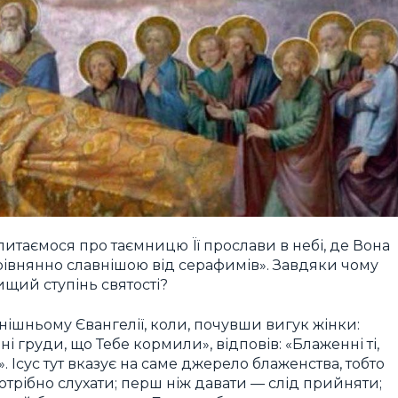
питаємося про таємницю Її прослави в небі, де Вона
рівнянно славнішою від серафимів». Завдяки чому
щий ступінь святості?
нішньому Євангелії, коли, почувши вигук жінки:
і груди, що Тебе кормили», відповів: «Блаженні ті,
. Ісус тут вказує на саме джерело блаженства, тобто
потрібно слухати; перш ніж давати — слід прийняти;