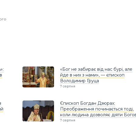
ного
»:
«Бог не забирає від нас бурі, але
в
йде в них з нами», — єпископ
Володимир Груца
7 серпня
в
Єпископ Богдан Дзюрах:
ий
Преображення починається тоді,
коли людина дозволяє діяти Богов
7 серпня