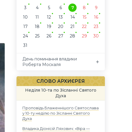
3
4
5
6
7
8
9
10
11
12
13
14
15
16
17
18
19
20
21
22
23
24
25
26
27
28
29
30
31
День поминання владики
Роберта Москаля
СЛОВО АРХИЄРЕЯ
Неділя 10-та по Зісланні Святого
Духа
Проповідь Блаженнішого Святослава
у 10-ту неділю по Зісланні Святого
Духа
Владика Діонісій Ляхович: «Віра —