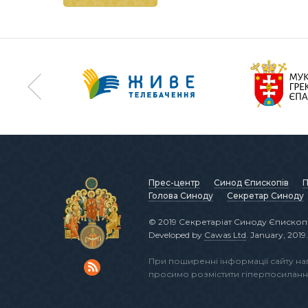
Прес-центр
Синод Єпископів
П
Голова Синоду
Секретар Синоду
© 2019 Секретаріат Синоду Єпископі
Developed by
Cawas Ltd
. January, 2019.
При поширенні інформації сайту н
просимо розмістити гіперпосиланн