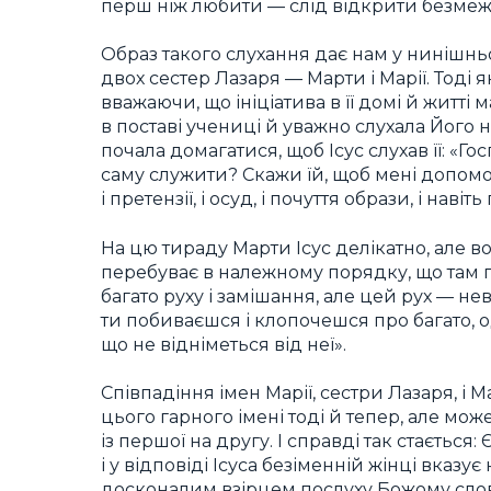
перш ніж любити — слід відкрити безмеж
Образ такого слухання дає нам у нинішньо
двох сестер Лазаря — Марти і Марії. Тоді 
вважаючи, що ініціатива в її домі й житті 
в поставі учениці й уважно слухала Його н
почала домагатися, щоб Ісус слухав її: «Г
саму служити? Скажи їй, щоб мені допомог
і претензії, і осуд, і почуття образи, і нав
На цю тираду Марти Ісус делікатно, але во
перебуває в належному порядку, що там па
багато руху і замішання, але цей рух — н
ти побиваєшся і клопочешся про багато, о
що не відніметься від неї».
Співпадіння імен Марії, сестри Лазаря, і 
цього гарного імені тоді й тепер, але мо
із першої на другу. І справді так стається
і у відповіді Ісуса безіменній жінці вказує
досконалим взірцем послуху Божому слову: