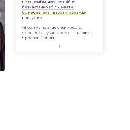
це динамізм, який потрібно
безнастанно збільшувати,
бо небезпека її втратити завжди
присутня»
«Віра, яка не знає сили хреста,
є невірою і лукавством», — владика
Ярослав Приріз