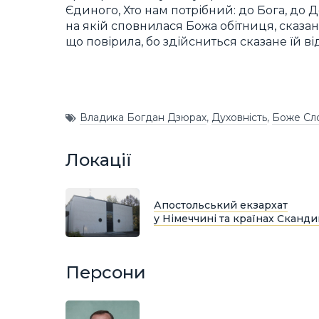
Єдиного, Хто нам потрібний: до Бога, до 
на якій сповнилася Божа обітниця, сказан
що повірила, бо здійсниться сказане їй від
Владика Богдан Дзюрах
,
Духовність
,
Боже Сл
Локації
Апостольський екзархат
у Німеччині та країнах Сканди
Персони