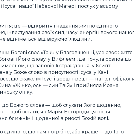
 Ісуса і нашої Небесної Матері: послух у всьому
життя; це — відкриття і надання життю єдиного
інвестування своїх сил, часу, енергії і всього нашо
 не відніметься від віруючої людини.
ши Богові своє «Так!» у Благовіщенні, усе своє життя
огові і Його слову: у Вифлеємі, де почула розповідь
 Симеоном, що заповів Її страждання; у Єгипті
на у Боже слово в присутності Ісуса; у Кані
се, що скаже їм Ісус; і врешті-решт — на Голгофі, кол
 Сина: «Жінко, ось — син Твій» і прийняла Йоана,
ринську опіку.
я до Божого слова — щоб слухати його щоденно,
ідтак — щоб встати, як Марія-Богородиця після
ня ближнім і щоденної вірності Божій волі.
о єдиного, що нам потрібне, або краще — до Того