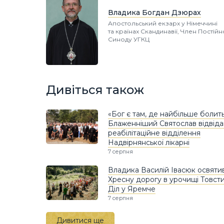
Владика Богдан Дзюрах
Апостольський екзарх у Німеччині
та країнах Скандинавії, Член Постій
Синоду УГКЦ
Дивіться також
«Бог є там, де найбільше болить
Блаженніший Святослав відвіда
реабілітаційне відділення
Надвірнянської лікарні
7 серпня
Владика Василій Івасюк освяти
Хресну дорогу в урочищі Товст
Діл у Яремче
7 серпня
Дивитися ще