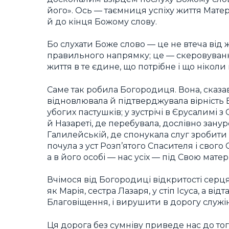
його». Ось — таємниця успіху життя Матері
й до кінця Божому слову.
Бо слухати Боже слово — це не втеча від 
правильного напрямку; це — скеровування, 
життя в те єдине, що потрібне і що ніколи
Саме так робила Богородиця. Вона, сказав
відновлювала й підтверджувала вірність Б
убогих пастушків; у зустрічі в Єрусалимі з
й Назареті, де перебувала, дослівно зануре
Галилейській, де спонукала слуг зробити в
почула з уст Розп’ятого Спасителя і свого
а в його особі — нас усіх — під Свою мате
Вчімося від Богородиці відкритості серц
як Марія, сестра Лазаря, у стіп Ісуса, а в
Благовіщення, і вирушити в дорогу служін
Ця дорога без сумніву приведе нас до тог