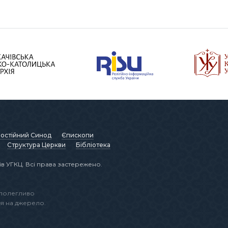
остійний Синод
Єпископи
Структура Церкви
Бібліотека
в УГКЦ. Всі права застережено.
аполегливо
я на джерело.