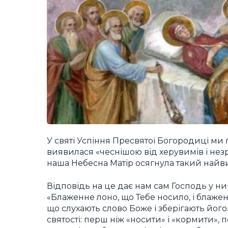
У святі Успіння Пресвятої Богородиці ми 
виявилася «чеснішою від херувимів і нез
наша Небесна Матір осягнула такий найви
Відповідь на це дає нам сам Господь у ни
«Блаженне лоно, що Тебе носило, і блаженн
що слухають слово Боже і зберігають його»
святості: перш ніж «носити» і «кормити», 