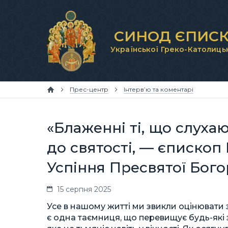
СИНОД ЄПИСК
Української Греко-Католиць
Прес-центр
Інтерв’ю та коментарі
«Блаженні ті, що слуха
до святості, — єпископ
Успіння Пресвятої Бог
15 серпня 2025
Усе в нашому житті ми звикли оцінювати з
є одна таємниця, що перевищує будь-які