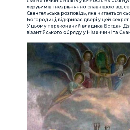
яке не тьмяніє навіть у вічності. Як осягн
херувимів і незрівнянно славнішою від с
Євангельська розповідь, яка читається сь
Богородиці, відкриває двері у цей секрет
У цьому переконаний владика Богдан Дзю
візантійського обряду у Німеччині та Ска