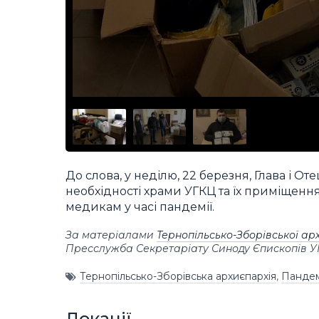
До слова, у неділю, 22 березня, Глава і 
необхідності храми УГКЦ та їх приміщен
медикам у часі пандемії.
За матеріалами
Тернопільсько-Зборівської ар
Пресслужба Секретаріату Синоду Єпископів 
Тернопільсько-Зборівська архиєпархія
,
Пандем
Локації