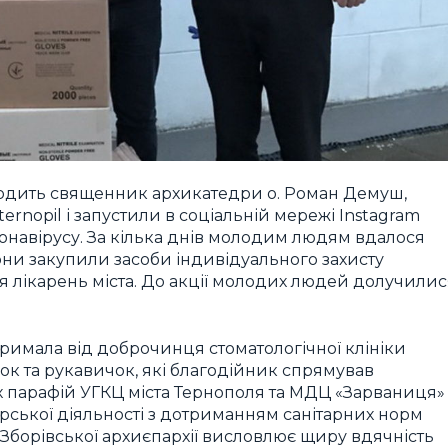
ходить священник архикатедри о. Роман Демуш,
ternopil і запустили в соціальній мережі Instagram
онавірусу. За кілька днів молодим людям вдалося
вони закупили засоби індивідуального захисту
ля лікарень міста. До акції молодих людей долучили
отримала від доброчинця стоматологічної клініки
к та рукавичок, які благодійник спрямував
х парафій УГКЦ міста Тернополя та МДЦ «Зарваниця»
ської діяльності з дотриманням санітарних норм
о-Зборівської архиєпархії висловлює щиру вдячність