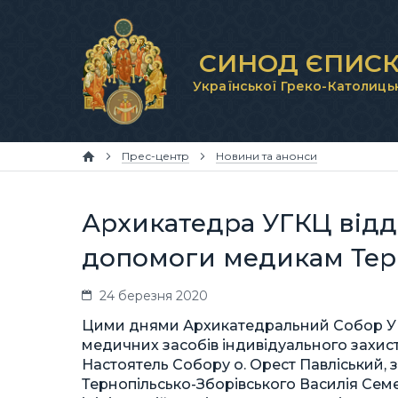
СИНОД ЄПИСК
Української Греко-Католиць
Прес-центр
Новини та анонси
Архикатедра УГКЦ відд
допомоги медикам Те
24 березня 2020
Цими днями Архикатедральний Собор УГ
медичних засобів індивідуального захисту
Настоятель Собору о. Орест Павліський,
Тернопільсько-Зборівського Василія Сем