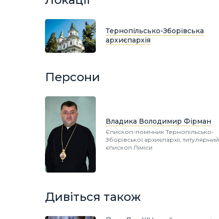
Тернопільсько-Зборівська
архиєпархія
Персони
Владика Володимир Фірман
Єпископ-помічник Тернопільсько-
Зборівської архиєпархії, титулярний
єпископ Ліміси
Дивіться також