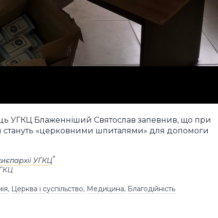
Отець УГКЦ Блаженніший Святослав запевнив, що при
ня стануть «церковними шпиталями» для допомоги
хиєпархії УГКЦ
УГКЦ
ія
,
Церква і суспільство
,
Медицина
,
Благодійність