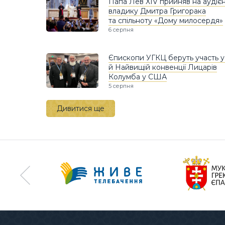
Папа Лев XIV прийняв на аудієн
владику Дмитра Григорака
та спільноту «Дому милосердя»
6 серпня
Єпископи УГКЦ беруть участь у
й Найвищій конвенції Лицарів
Колумба у США
5 серпня
Дивитися ще