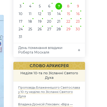
3
4
5
6
7
8
9
10
11
12
13
14
15
16
17
18
19
20
21
22
23
24
25
26
27
28
29
30
31
День поминання владики
Роберта Москаля
СЛОВО АРХИЄРЕЯ
Неділя 10-та по Зісланні Святого
Духа
Проповідь Блаженнішого Святослава
у 10-ту неділю по Зісланні Святого
Духа
Владика Діонісій Ляхович: «Віра —