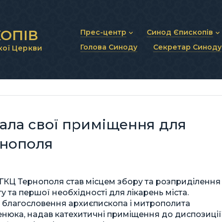
ОПІВ
Прес-центр
Синод Єпископів
Голова Синоду
Секретар Синоду
кої Церкви
Новини та анонси
Статут Синоду Єписко
Інтерв’ю та коментарі
Регламент Синоду Єп
Проповіді та промови
Положення про Голов
Молитовне прикликанн
Синодальні органи
Секретаріат Синоду
Контактна інформація
ала свої приміщення для
рнополя
КЦ Тернополя став місцем збору та розприділення
 та першої необхідності для лікарень міста.
 з благословення архиєпископа і митрополита
енюка, надав катехитичні приміщення до диспозиції