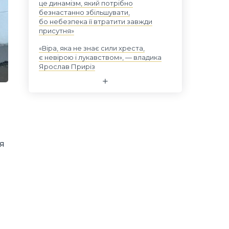
це динамізм, який потрібно
безнастанно збільшувати,
бо небезпека її втратити завжди
присутня»
«Віра, яка не знає сили хреста,
є невірою і лукавством», — владика
Ярослав Приріз
ся