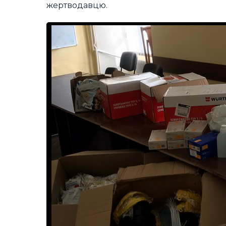
жертводавцю.