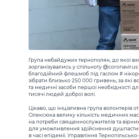
Група небайдужих тернополян, до якої в
зорганізувались у спільноту @coronavirus.
благодійний флешмоб під гаслом # нікор
зібрати близько 250 000 гривень, за які 
та медичні засоби першої необхідності д
тисячі людей доброї волі.
Цікаво, що ініціативна група волонтерів 
Олексюка велику кількість медичних масо
на потреби священнослужителів та вірни
для уможливлення здійснення душпастир
в часі епідемії. Управління Тернопільськ