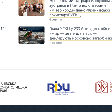
ції
Вселенський Патріарх Варфоломі
зустрівся в Римі з волонтерами
«Мізерікордії» Івано-Франківської
архиєпархії УГКЦ
6 серпня
 144-
Глава УГКЦ у 233-й тиждень війни:
«Мир — це не для нас», —
декларують московські загарбник
4 серпня