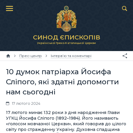
СИНОД ЄПИСКОПІВ
Української Греко-Католицької Церкви
Прес-центр
Інтерв’ю та коментарі
10 думок патріарха Йосифа
Сліпого, які здатні допомогти
нам сьогодні
17 лютого 2024
17 лютого минає 132 роки з дня народження Глави
УГКЦ Йосифа Сліпого (1892–1984). Його називають
«голосом мовчазної Церкви», який говорив до цілого
світу про стражденну Україну. Духовна спадщина