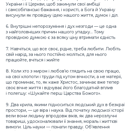
України і її Церкви, щоб закинули свої амбіції
і самсобіпанські бажання, і користі, а Бога й Україну
висунули як провідну ідею нашого життя, думок і діл.
6. Внутрішні непорозуміння і дух незгоди — це одна
з найголовніших причин нашого упадку… Тому
провідною думкою є за всяку ціну втримати єдність
7. Навчіться, що все своє, рідне, треба любити. Любіть
свій нарід, за нього постійно моліться, для нього
працюйте, вчіться і жийте
8. Коли хто з миром і любов’ю глядить на свою працю,
на свої клопоти і труди під кутом вічности, а не матерії,
що проминає, то, як каже Христос, зачинає вже тепер
своє вічне життя і відчуває його благодатній вплив
і полегшу: «Шукайте перш Царства Божого».
9. Два крила, якими підноситься людський дух в безкраї
простори, — це віра і наука. Від початку людської історії
вели вони людину впродовж віків, як два нерозлучні
товариші, удосконалювали її знання, мораль і життєві
вимоги. Ціль науки — пізнати правду. Об’явлення