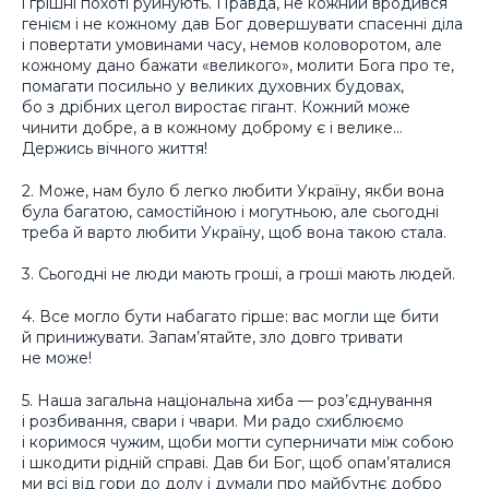
і грішні похоті руйнують. Правда, не кожний вродився
генієм і не кожному дав Бог довершувати спасенні діла
і повертати умовинами часу, немов коловоротом, але
кожному дано бажати «великого», молити Бога про те,
помагати посильно у великих духовних будовах,
бо з дрібних цегол виростає гігант. Кожний може
чинити добре, а в кожному доброму є і велике…
Держись вічного життя!
2. Може, нам було б легко любити Україну, якби вона
була багатою, самостійною і могутньою, але сьогодні
треба й варто любити Україну, щоб вона такою стала.
3. Сьогодні не люди мають гроші, а гроші мають людей.
4. Все могло бути набагато гірше: вас могли ще бити
й принижувати. Запам’ятайте, зло довго тривати
не може!
5. Наша загальна національна хиба — роз’єднування
і розбивання, свари і чвари. Ми радо схиблюємо
і коримося чужим, щоби могти суперничати між собою
і шкодити рідній справі. Дав би Бог, щоб опам’яталися
ми всі від гори до долу і думали про майбутнє добро