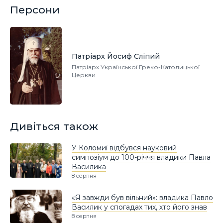
Персони
Патріарх Йосиф Сліпий
Патріарх Української Греко-Католицької
Церкви
Дивіться також
У Коломиї відбувся науковий
симпозіум до 100-річчя владики Павла
Василика
8 серпня
«Я завжди був вільний»: владика Павло
Василик у спогадах тих, хто його знав
8 серпня