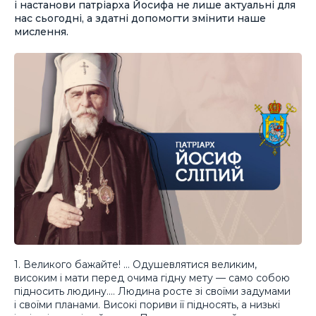
і настанови патріарха Йосифа не лише актуальні для
нас сьогодні, а здатні допомогти змінити наше
мислення.
1. Великого бажайте! … Одушевлятися великим,
високим і мати перед очима гідну мету — само собою
підносить людину.… Людина росте зі своїми задумами
і своїми планами. Високі пориви її підносять, а низькі