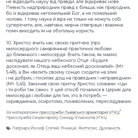
не відводить науку від правди, але відкриває нове.
Певність надприродних правд є більша, ніж природних,
бо їх відкриває непомильний Бог, а не помильний
чоловік. І тому наука й віра не тільки не можуть собі
суперечити, але, навпаки, мирна співпраця і взаємна
поміч виходить їм на обопільну користь.
10. Христос вчить нас своєю притчею (про
милосердного самарянина) практичної любови
до ближнього і милосердя. Вчить також, як маємо
наслідувати нашого небесного Отця: «Будьте
досконалі, як Отець ваш небесний досконалий» (Мт.
5.48), а Він «велить своєму сонцю сходити на злих
і на добрих, і посилає дощ на праведних і неправедних»
(Мт. 5,45). Закінчив свою притчу Христос словами: «Іди
і ти роби так само». У цей спосіб почалися в Церкві діла
милосердя і любови для тих, хто в потребі, —
скривджених, осиротілих, поневолених, переслідуваних.
За матеріалами
пресслужби Львівської архиєпархії УГКЦ
Пресслужба Секретаріату Синоду Єпископів УГКЦ
Патріарх Йосиф Сліпий
,
Річниця
,
Життєпис
,
Духовність