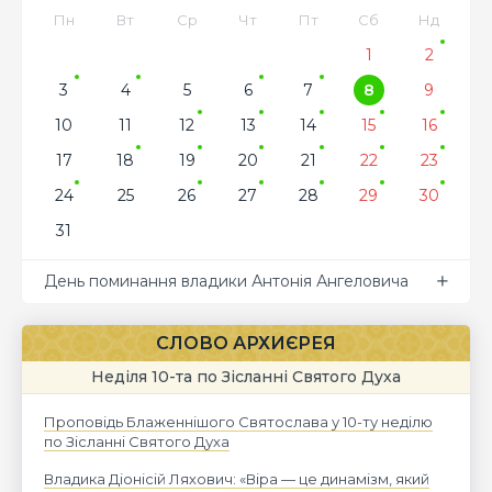
Пн
Вт
Ср
Чт
Пт
Сб
Нд
1
2
3
4
5
6
7
8
9
10
11
12
13
14
15
16
17
18
19
20
21
22
23
24
25
26
27
28
29
30
31
День поминання владики Антонія Ангеловича
СЛОВО АРХИЄРЕЯ
Неділя 10-та по Зісланні Святого Духа
Проповідь Блаженнішого Святослава у 10-ту неділю
по Зісланні Святого Духа
Владика Діонісій Ляхович: «Віра — це динамізм, який