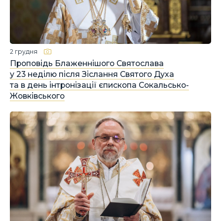
2 грудня
Проповідь Блаженнішого Святослава
у 23 неділю після Зіслання Святого Духа
та в день інтронізації єпископа Сокальсько-
Жовківського