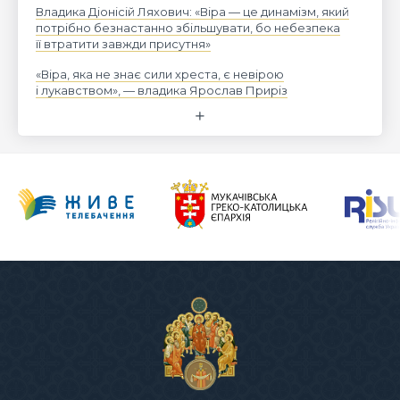
Владика Діонісій Ляхович: «Віра — це динамізм, який
потрібно безнастанно збільшувати, бо небезпека
її втратити завжди присутня»
«Віра, яка не знає сили хреста, є невірою
і лукавством», — владика Ярослав Приріз