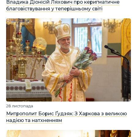
Владика Діонісій Ляхович про керигматичне
благовіствування у теперішньому світі
28 листопада
Митрополит Борис Ґудзяк: З Харкова з великою
надією та натхненням