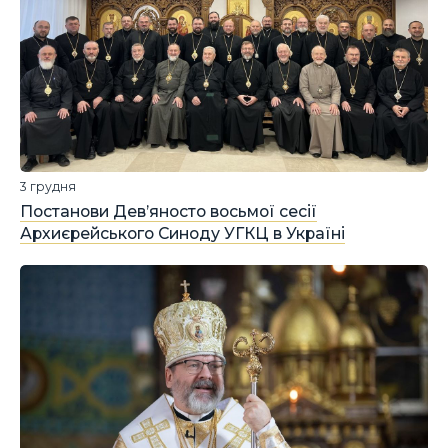
3 грудня
Постанови Дев’яносто восьмої сесії
Архиєрейського Синоду УГКЦ в Україні