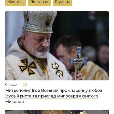
Жовтень
Листопад
Грудень
6 грудня
Митрополит Ігор Возьняк про спасенну любов
Ісуса Христа та приклад милосердя святого
Миколая