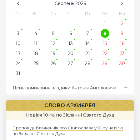
Серпень
2026
Пн
Вт
Ср
Чт
Пт
Сб
Нд
1
2
3
4
5
6
7
8
9
10
11
12
13
14
15
16
17
18
19
20
21
22
23
24
25
26
27
28
29
30
31
День поминання владики Антонія Ангеловича
СЛОВО АРХИЄРЕЯ
Неділя 10-та по Зісланні Святого Духа
Проповідь Блаженнішого Святослава у 10-ту неділю
по Зісланні Святого Духа