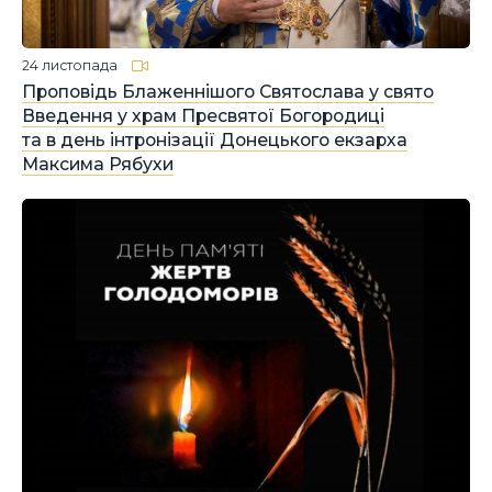
24 листопада
Проповідь Блаженнішого Святослава у свято
Введення у храм Пресвятої Богородиці
та в день інтронізації Донецького екзарха
Максима Рябухи