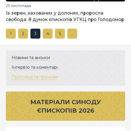
23 листопада
Із зерен, захованих у долонях, проросла
свобода: 8 думок єпископів УГКЦ про Голодомор
1
2
3
4
5
…
Новини та анонси
Інтерв’ю та коментарі
Проповіді та промови
МАТЕРІАЛИ СИНОДУ
ЄПИСКОПІВ 2026