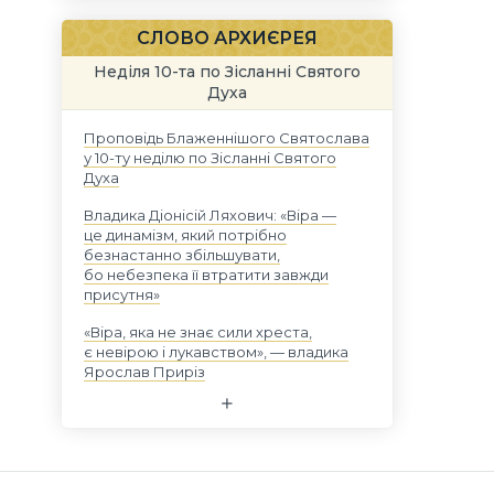
СЛОВО АРХИЄРЕЯ
Неділя 10-та по Зісланні Святого
Духа
Проповідь Блаженнішого Святослава
у 10-ту неділю по Зісланні Святого
Духа
Владика Діонісій Ляхович: «Віра —
це динамізм, який потрібно
безнастанно збільшувати,
бо небезпека її втратити завжди
присутня»
«Віра, яка не знає сили хреста,
є невірою і лукавством», — владика
Ярослав Приріз