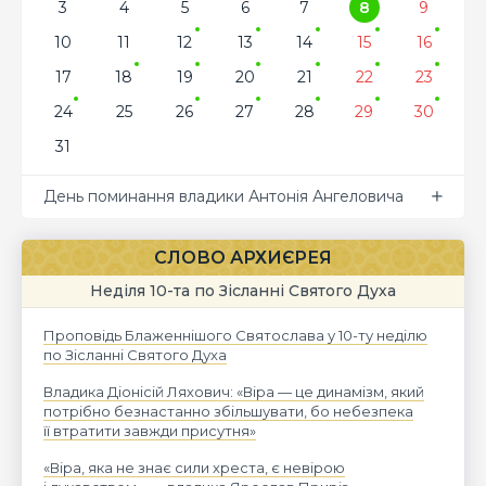
3
4
5
6
7
8
9
10
11
12
13
14
15
16
17
18
19
20
21
22
23
24
25
26
27
28
29
30
31
День поминання владики Антонія Ангеловича
СЛОВО АРХИЄРЕЯ
Неділя 10-та по Зісланні Святого Духа
Проповідь Блаженнішого Святослава у 10-ту неділю
по Зісланні Святого Духа
Владика Діонісій Ляхович: «Віра — це динамізм, який
потрібно безнастанно збільшувати, бо небезпека
її втратити завжди присутня»
«Віра, яка не знає сили хреста, є невірою