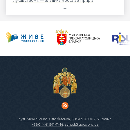
і лукавством», — владика Ярослав Приріз
вул. Микільсько-Слобідська, 5
, Київ 02002, Україна
+380 (44) 541-11-14
,
synod@ugcc.org.ua