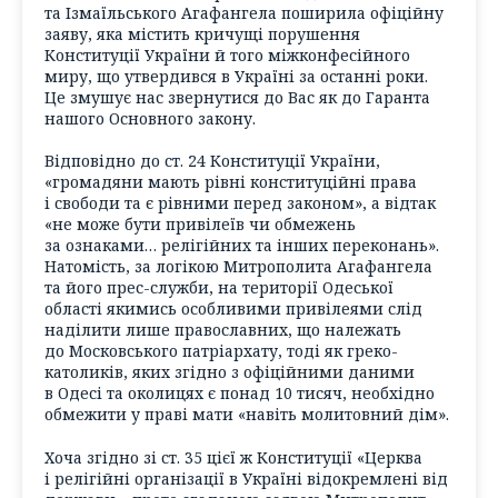
та Ізмаїльського Агафангела поширила офіційну
заяву, яка містить кричущі порушення
Конституції України й того міжконфесійного
миру, що утвердився в Україні за останні роки.
Це змушує нас звернутися до Вас як до Гаранта
нашого Основного закону.
Відповідно до ст. 24 Конституції України,
«громадяни мають рівні конституційні права
і свободи та є рівними перед законом», а відтак
«не може бути привілеїв чи обмежень
за ознаками… релігійних та інших переконань».
Натомість, за логікою Митрополита Агафангела
та його прес-служби, на території Одеської
області якимись особливими привілеями слід
наділити лише православних, що належать
до Московського патріархату, тоді як греко-
католиків, яких згідно з офіційними даними
в Одесі та околицях є понад 10 тисяч, необхідно
обмежити у праві мати «навіть молитовний дім».
Хоча згідно зі ст. 35 цієї ж Конституції «Церква
і релігійні організації в Україні відокремлені від