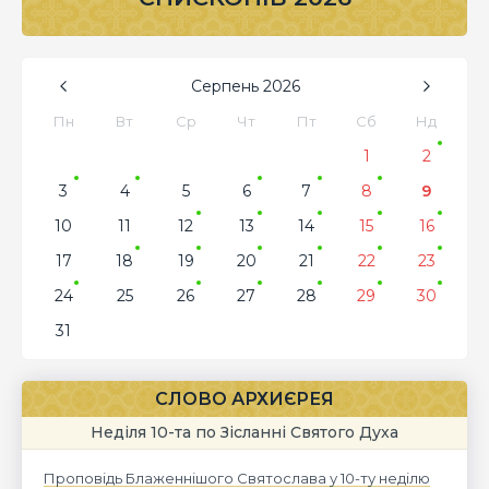
Серпень
2026
Пн
Вт
Ср
Чт
Пт
Сб
Нд
1
2
3
4
5
6
7
8
9
10
11
12
13
14
15
16
17
18
19
20
21
22
23
24
25
26
27
28
29
30
31
СЛОВО АРХИЄРЕЯ
Неділя 10-та по Зісланні Святого Духа
Проповідь Блаженнішого Святослава у 10-ту неділю