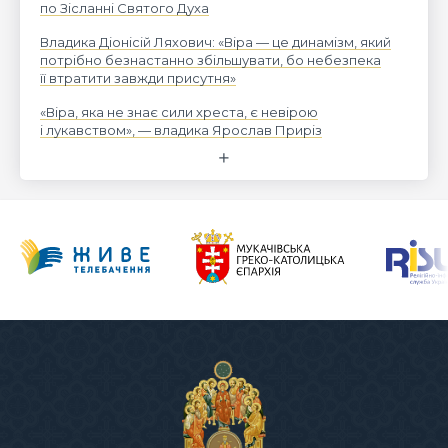
по Зісланні Святого Духа
Владика Діонісій Ляхович: «Віра — це динамізм, який
потрібно безнастанно збільшувати, бо небезпека
її втратити завжди присутня»
«Віра, яка не знає сили хреста, є невірою
і лукавством», — владика Ярослав Приріз