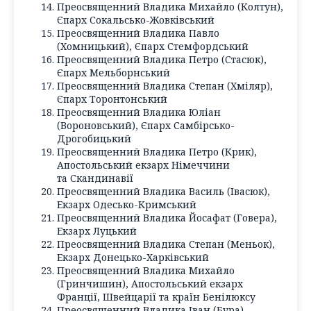
Преосвященний Владика Михайло (Колтун),
Єпарх Сокальсько-Жовківський
Преосвященний Владика Павло
(Хомницький), Єпарх Стемфордський
Преосвященний Владика Петро (Стасюк),
Єпарх Мельборнський
Преосвященний Владика Степан (Хміляр),
Єпарх Торонтонський
Преосвященний Владика Юліан
(Вороновський), Єпарх Самбірсько-
Дрогобицький
Преосвященний Владика Петро (Крик),
Апостольський екзарх Німеччини
та Скандинавії
Преосвященний Владика Василь (Івасюк),
Екзарх Одесько-Кримський
Преосвященний Владика Йосафат (Говера),
Екзарх Луцький
Преосвященний Владика Степан (Меньок),
Екзарх Донецько-Харківський
Преосвященний Владика Михайло
(Гринчишин), Апостольський екзарх
Франції, Швейцарії та країн Бенілюксу
Преосвященний Владика Іван (Бура),