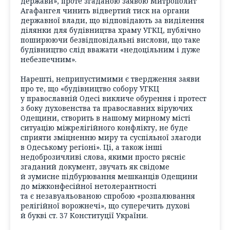
держави», проте згаданою заявою Митрополит
Агафангел чинить відвертий тиск на органи
державної влади, що відповідають за виділення
ділянки для будівництва храму УГКЦ, публічно
поширюючи безвідповідальні вислови, що таке
будівництво слід вважати «недоцільним і дуже
небезпечним».
Нарешті, неприпустимими є твердження заяви
про те, що «будівництво собору УГКЦ
у православній Одесі викличе обурення і протест
з боку духовенства та православних віруючих
Одещини, створить в нашому мирному місті
ситуацію міжрелігійного конфлікту, не буде
сприяти зміцненню миру та суспільної злагоди
в Одеському регіоні». Ці, а також інші
недоброзичливі слова, якими просто рясніє
згаданий документ, звучать як свідоме
й зумисне підбурювання мешканців Одещини
до міжконфесійної нетолерантності
та є незавуальованою спробою «розпалювання
релігійної ворожнечі», що суперечить духові
й букві ст. 37 Конституції України.