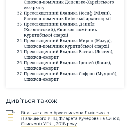
Єпископ-помічник Донецько-Харківського
екзархату
Преосвященний Владика Йосиф (Мілян),
Єпископ-помічник Київської архиєпархії
Преосвященний Владика Даниїл
(Козлинський), Єпископ-помічник
Куритибської єпархії
Преосвященний Владика Мирон (Мазур),
Єпископ-помічник Куритибської єпархії
Преосвященний Владика Василь (Лостен),
Єпископ-емерит
Преосвященний Владика Іриней (Білик),
Єпископ-емерит
Преосвященний Владика Софрон (Мудрий),
Єпископ-емерит
Дивіться також
Вітальне слово Архиєпископа Львівського
і Галицького УПЦ Філарета Кучерова на Синоді
Єпископів УГКЦ 2018 року