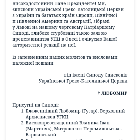
Високодостойний Пане Президенте! Ми,
єпископи Української Греко-Католицької Церкви
з України та багатьох країн Європи, Північної
й Південної Америки та Австралії, зібрані
у Львові на нашому черговому Патріаршому
Синоді, глибоко стурбовані такою заявою
представництва УПЦ в Одесі і очікуємо Вашої
авторитетної реакції на неї.
Із запевненням наших молитов та висловами
належної пошани
від імені Синоду Єпископів
Української Греко-Католицької Церкви
† ЛЮБОМИР
Присутні на Синоді:
Блаженніший Любомир (Гузар), Верховний
Архиєпископ УГКЦ
Високопреосвященний Владика Іван
(Мартиняк), Митрополит Перемишльсько-
Варшавський