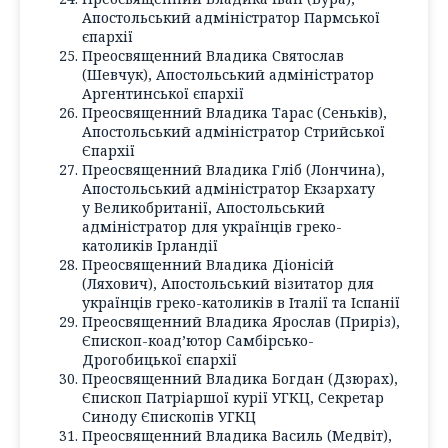
Апостольський адміністратор Пармської
єпархії
Преосвященний Владика Святослав
(Шевчук), Апостольський адміністратор
Аргентинської єпархії
Преосвященний Владика Тарас (Сеньків),
Апостольський адміністратор Стрийської
Єпархії
Преосвященний Владика Гліб (Лончина),
Апостольський адміністратор Екзархату
у Великобританії, Апостольський
адміністратор для українців греко-
католиків Ірландії
Преосвященний Владика Діонісій
(Ляхович), Апостольський візитатор для
українців греко-католиків в Італії та Іспанії
Преосвященний Владика Ярослав (Приріз),
Єпископ-коад’ютор Самбірсько-
Дрогобицької єпархії
Преосвященний Владика Богдан (Дзюрах),
Єпископ Патріаршої курії УГКЦ, Секретар
Синоду Єпископів УГКЦ
Преосвященний Владика Василь (Медвіт),