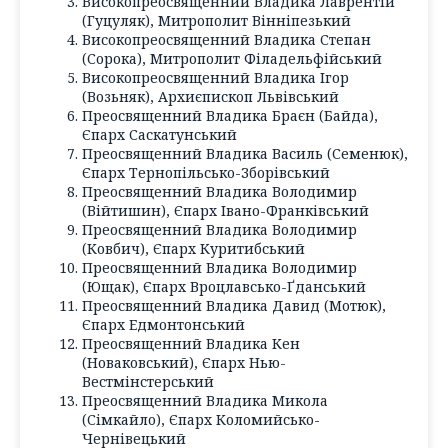
Високопреосвященний Владика Лаврентій
(Гуцуляк), Митрополит Вінніпезький
Високопреосвященний Владика Степан
(Сорока), Митрополит Філадельфійський
Високопреосвященний Владика Ігор
(Возьняк), Архиєпископ Львівський
Преосвященний Владика Браєн (Байда),
Єпарх Саскатунський
Преосвященний Владика Василь (Семенюк),
Єпарх Тернопільсько-Зборівський
Преосвященний Владика Володимир
(Війтишин), Єпарх Івано-Франківський
Преосвященний Владика Володимир
(Ковбич), Єпарх Куритибський
Преосвященний Владика Володимир
(Ющак), Єпарх Вроцлавсько-Ґданський
Преосвященний Владика Давид (Мотюк),
Єпарх Едмонтонський
Преосвященний Владика Кен
(Новаковський), Єпарх Нью-
Вестмінстерський
Преосвященний Владика Микола
(Сімкайло), Єпарх Коломийсько-
Чернівецький