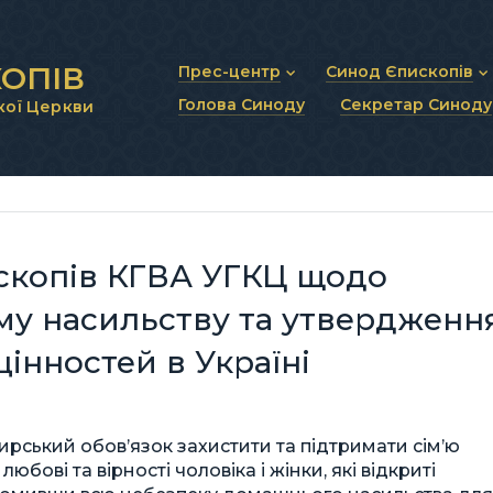
ОПІВ
Прес-центр
Синод Єпископів
Голова Синоду
Секретар Синоду
кої Церкви
Новини та анонси
Статут Синоду Єписко
Інтерв’ю та коментарі
Регламент Синоду Єп
Проповіді та промови
Положення про Голов
Молитовне прикликанн
Синодальні органи
Секретаріат Синоду
Контактна інформація
скопів КГВА УГКЦ щодо
у насильству та утвердженн
інностей в Україні
ирський обов’язок захистити та підтримати сім’ю
бові та вірності чоловіка і жінки, які відкриті