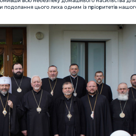
ідомивши всю небезпеку домашнього насильства для
и подолання цього лиха одним із пріоритетів нашог