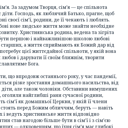
ім’я. За задумом Творця, сім’я — це спільнота
є діти. Господь, як люблячий Батько, прагне, щоб
і своєї сім’ї, родини, де її чекають і люблять.
бові нове людське життя може знайти необхідне
звитку. Християнська родина, ведена та зігріта
 бути першою і найважливішою школою любові
ь старших, а життя сприймають як Божий дар від
потребує цієї життєдайної спільноти, у якій вона
 любов і дарувати її своїм ближнім, творити
ославлятиме Бога.
и, що впродовж останнього року, у час пандемії,
жується різке зростання домашнього насильства, від
 діти, але також чоловіки. Обставини вимушених
, оголили найглибші рани сучасної родини,
ь сім’ї як домашньої Церкви, у якій її члени
і стоять перед Божим обличчям, беруть — навіть
х і ведуть християнське життя відповідно
тин став нагодою більше бути в сім’ї і з сім’єю
інших — одкровенням, що їхня сім’я має глибокі