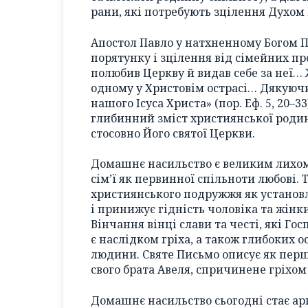
рани, які потребують зцілення Духом 
Апостол Павло у натхненному Богом По
порятунку і зцілення від сімейних про
полюбив Церкву й видав себе за неї…
одному у Христовім острасі… Дякуючи 
нашого Ісуса Христа» (пор. Еф. 5, 20–
глибинний зміст християнської родини
стосовно Його святої Церкви.
Домашнє насильство є великим лихом,
сім’ї як первинної спільноти любові. 
християнського подружжя як установл
і принижує гідність чоловіка та жінки
Вінчання вінці слави та честі, які Го
є наслідком гріха, а також глибоких 
людини. Святе Письмо описує як перш
свого брата Авеля, спричинене гріхом за
Домашнє насильство сьогодні стає аргу