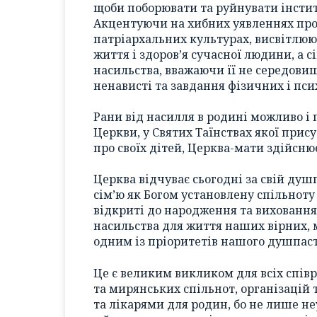
щоби поборювати та руйнувати інститу
Акцентуючи на хибних уявленнях про 
патріархальних культурах, висвітлюю
життя і здоров’я сучасної людини, а
насильства, вважаючи її не середов
ненависті та завдання фізичних і пси
Рани від насилля в родині можливо і 
Церкви, у Святих Таїнствах якої прис
про своїх дітей, Церква-мати здійсню
Церква відчуває сьогодні за свій ду
сім’ю як Богом установлену спільноту 
відкриті до народження та вихованн
насильства для життя наших вірних,
одним із пріоритетів нашого душпас
Це є великим викликом для всіх спів
та мирянських спільнот, організацій
та лікарями для родин, бо не лише не