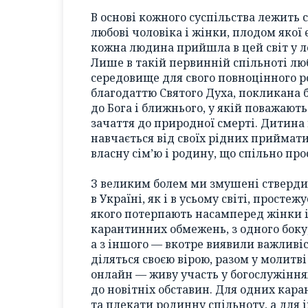
В основі кожного суспільства лежить с
любові чоловіка і жінки, плодом якої 
кожна людина прийшла в цей світ у лон
Лише в такій первинній спільноті лю
середовище для свого повноцінного ро
благодаттю Святого Духа, покликана
до Бога і ближнього, у якій поважают
зачаття до природної смерті. Дитина 
навчається від своїх рідних приймати
власну сім’ю і родину, що спільно пр
З великим болем ми змушені ствердит
в Україні, як і в усьому світі, просте
якого потерпають насамперед жінки і
карантинних обмежень, з одного боку
а з іншого — вкотре виявили важливіст
діляться своєю вірою, разом у молитв
онлайн — живу участь у богослужіння
до новітніх обставин. Для одних каран
та плекати родинну спільноту, а для 