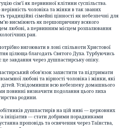
цію сім’ї як первинної клітини суспільства.
нерівність чоловіка та жінки в так званих
ть традиційні сімейні цінності як небезпечні для
 сім’ю висміюють як першопричину всякого
ищем любові, а первинним місцем розпалювання
хологічних ран.
потрібно вигоювати в лоні спільноти Христової
утня цілюща благодать Святого Духа. Турбуючись
є це завдання через душпастирську опіку.
шпастирський обов’язок захистити та підтримати
взаємної любові та вірності чоловіка і жінки, які
я дітей. Усвідомивши всю небезпеку домашнього
 ми повинні визначити подолання цього лиха
тирства родини.
робітників душпастирів на цій ниві — церковних
 та ініціатив — стати добрими порадниками
устанна проповідь та освячення через Таїнства,