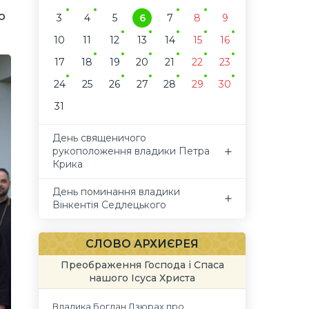
о
3
4
5
6
7
8
9
10
11
12
13
14
15
16
17
18
19
20
21
22
23
24
25
26
27
28
29
30
31
День священичого
рукоположення владики Петра
Крика
День поминання владики
Вінкентія Седлецького
СЛОВО АРХИЄРЕЯ
Преображення Господа і Спаса
нашого Ісуса Христа
Владика Богдан Дзюрах про