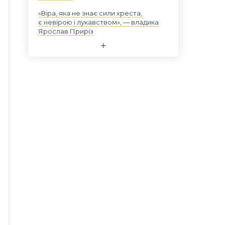
«Віра, яка не знає сили хреста,
є невірою і лукавством», — владика
Ярослав Приріз