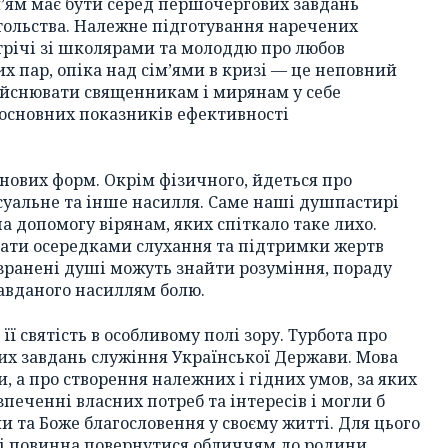
’ям має бути серед першочергових завдань
тольства. Належне підготування наречених
трічі зі школярами та молоддю про любов
х пар, опіка над сім’ями в кризі — це неповний
дійснювати священникам і мирянам у себе
 основних показників ефективності
ових форм. Окрім фізичного, йдеться про
ксуальне та інше насилля. Саме наші душпастирі
 допомогу вірянам, яких спіткало таке лихо.
тати осередками слухання та підтримки жертв
 зранені душі можуть знайти розуміння, пораду
завданого насиллям болю.
ї святість в особливому полі зору. Турбота про
их завдань служіння Української Держави. Мова
, а про створення належних і гідних умов, за яких
печенні власних потреб та інтересів і могли б
ли та Боже благословення у своєму житті. Для цього
ні повинна повернутися обличчям до родини,