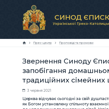
СИНОД ЄПИСК
Української Греко-Католиць
Прес-центр
Проповіді та промови
Звернення Синоду Єпи
запобігання домашньом
традиційних сімейних ц
3 червня 2021
Церква відчуває сьогодні за свій душпаст
як Богом установлену спільноту взаємної лю