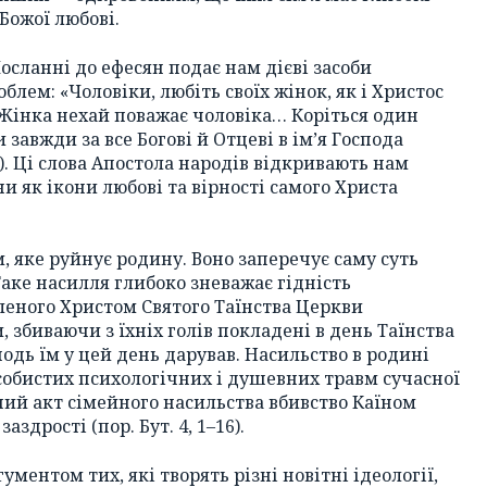
Божої любові.
сланні до ефесян подає нам дієві засоби
блем: «Чоловіки, любіть своїх жінок, як і Христос
 Жінка нехай поважає чоловіка… Коріться один
завжди за все Богові й Отцеві в ім’я Господа
33). Ці слова Апостола народів відкривають нам
 як ікони любові та вірності самого Христа
 яке руйнує родину. Воно заперечує саму суть
Таке насилля глибоко зневажає гідність
еного Христом Святого Таїнства Церкви
, збиваючи з їхніх голів покладені в день Таїнства
сподь їм у цей день дарував. Насильство в родині
особистих психологічних і душевних травм сучасної
ий акт сімейного насильства вбивство Каїном
здрості (пор. Бут. 4, 1–16).
ментом тих, які творять різні новітні ідеології,