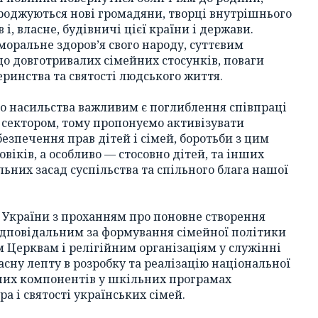
ароджуються нові громадяни, творці внутрішнього
і, власне, будівничі цієї країни і держави.
моральне здоров’я свого народу, суттєвим
до довготривалих сімейних стосунків, поваги
еринства та святості людського життя.
 насильства важливим є поглиблення співпраці
м сектором, тому пропонуємо активізувати
безпечення прав дітей і сімей, боротьби з цим
овіків, а особливо — стосовно дітей, та інших
ьних засад суспільства та спільного блага нашої
 України з проханням про поновне створення
відповідальним за формування сімейної політики
м Церквам і релігійним організаціям у служінні
асну лепту в розробку та реалізацію національної
них компонентів у шкільних програмах
а і святості українських сімей.