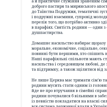
а й практичне служіння зраненим сім
доброго пастиря та мирянського апос
до Таїнства Подружжя, тематичні зус
і подружні взаємини, супровід молоди
перелік того, що потрібно активно з
в парафіях. Святість родини — один з
душпастирства.
Домашнє насильство набирає щоразу н
моральне, економічне, соціальне, се
повинні бути першими, хто спішить на
Наші парафіяльні спільноти мають с
насильства і середовищем любові, де
та підтримку, а також зцілитися від 
Не лише Церква має тримати сім’ю та ї
родини мусить стати одним із головн
йде не про втручання в сімейні справи
родини почувалися б вільними в забез
із певністю покладатися на власні си
вся система державної влади в Украї