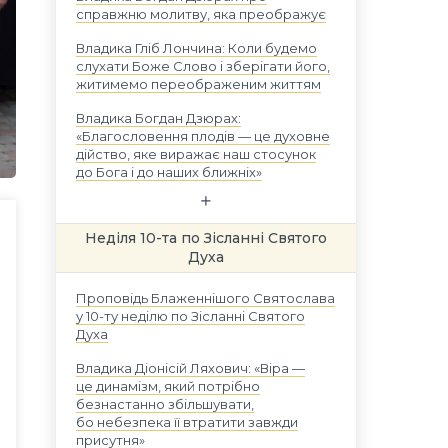
справжню молитву, яка преображує
Владика Гліб Лончина: Коли будемо
слухати Боже Слово і зберігати його,
житимемо переображеним життям
Владика Богдан Дзюрах:
«Благословення плодів — це духовне
дійство, яке виражає наш стосунок
до Бога і до наших ближніх»
Неділя 10-та по Зісланні Святого
Духа
Проповідь Блаженнішого Святослава
у 10-ту неділю по Зісланні Святого
Духа
Владика Діонісій Ляхович: «Віра —
це динамізм, який потрібно
безнастанно збільшувати,
бо небезпека її втратити завжди
присутня»