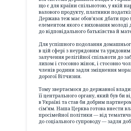
що є для країни спільнотою, у якій н
валового продукту, платники податків 
Держава теж має обов’язок дбати про 
елементом якого є виховання молоді 
до відповідального батьківства й мат
Для успішного подолання домашнього
в цій сфері з неурядовим та урядови
залучення релігійної спільноти до за
лихом і стосовно жінок, і стосовно чол
членів родини задля зміцнення морал
дорогої Вітчизни.
Тому звертаємося до державної влади
її центрального органу, який був би 
в Україні та став би добрим партнеро
сім’ям. Наша Церква готова внести вл
просімейної політики — від тематич
до соціального супроводу — задля добр