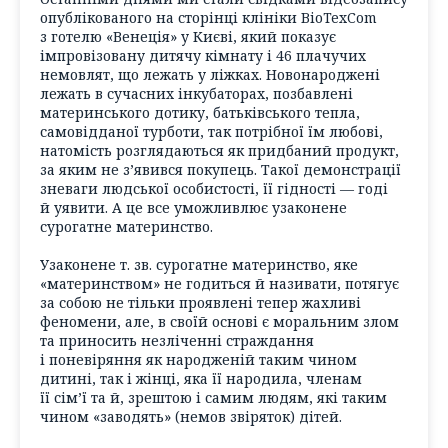
опублікованого на сторінці клініки BioTexCom
з готелю «Венеція» у Києві, який показує
імпровізовану дитячу кімнату і 46 плачучих
немовлят, що лежать у ліжках. Новонароджені
лежать в сучасних інкубаторах, позбавлені
материнського дотику, батьківського тепла,
самовідданої турботи, так потрібної їм любові,
натомість розглядаються як придбаний продукт,
за яким не з’явився покупець. Такої демонстрації
зневаги людської особистості, її гідності — годі
й уявити. А це все уможливлює узаконене
сурогатне материнство.
Узаконене т. зв. сурогатне материнство, яке
«материнством» не годиться й називати, потягує
за собою не тільки проявлені тепер жахливі
феномени, але, в своїй основі є моральним злом
та приносить незліченні страждання
і поневіряння як народженій таким чином
дитині, так і жінці, яка її народила, членам
її сім’ї та й, зрештою і самим людям, які таким
чином «заводять» (немов звіряток) дітей.