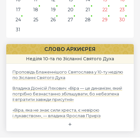
17
18
19
20
21
22
23
24
25
26
27
28
29
30
31
СЛОВО АРХИЄРЕЯ
Неділя 10-та по Зісланні Святого Духа
Проповідь Блаженнішого Святослава у 10-ту неділю
по Зісланні Святого Духа
Владика Діонісій Ляхович: «Віра — це динамізм, який
потрібно безнастанно збільшувати, бо небезпека
її втратити завжди присутня»
«Віра, яка не знає сили хреста, є невірою
і лукавством», — владика Ярослав Приріз