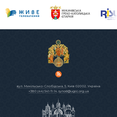
вул. Микільсько-Слобідська, 5
, Київ 02002, Україна
+380 (44) 541-11-14
,
synod@ugcc.org.ua