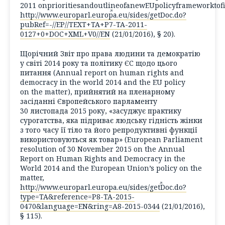
2011 onprioritiesandoutlineofanewEUpolicyframeworktof
http://www.europarl.europa.eu/sides/getDoc.do?
pubRef=-//EP//TEXT+TA+P7-TA-2011-
0127+0+DOC+XML+V0//EN
(21/01/2016), § 20).
Щорічний Звіт про права людини та демократію
у світі 2014 року та політику ЄС щодо цього
питання (
Annual report on human rights and
democracy in the world 2014 and the EU policy
on the matter
), прийнятий на пленарному
засіданні Європейського парламенту
30 листопада 2015 року, «засуджує практику
сурогатства, яка підриває людську гідність жінки
з того часу її тіло та його репродуктивні функції
використовуються як товар» (
European Parliament
resolution of 30 November 2015 on the Annual
Report on Human Rights and Democracy in the
World 2014 and the European Union’s policy on the
matter
,
http://www.europarl.europa.eu/sides/getDoc.do?
type=TA&reference=P8-TA-2015-
0470&language=EN&ring=A8-2015-0344
(21/01/2016),
§ 115).