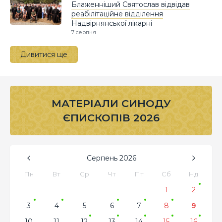
Блаженніший Святослав відвідав
реабілітаційне відділення
Надвірнянської лікарні
7 серпня
Дивитися ще
МАТЕРІАЛИ СИНОДУ
ЄПИСКОПІВ 2026
Серпень
2026
Пн
Вт
Ср
Чт
Пт
Сб
Нд
1
2
3
4
5
6
7
8
9
10
11
12
13
14
15
16