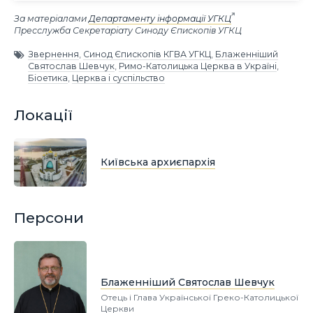
За матеріалами
Департаменту інформації УГКЦ
Пресслужба Секретаріату Синоду Єпископів УГКЦ
Звернення
,
Синод Єпископів КГВА УГКЦ
,
Блаженніший
Святослав Шевчук
,
Римо-Католицька Церква в Україні
,
Біоетика
,
Церква і суспільство
Локації
Київська архиєпархія
Персони
Блаженніший Святослав Шевчук
Отець і Глава Української Греко-Католицької
Церкви