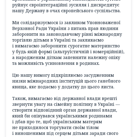
руйнує євроінтеграційні зусилля і дискредитує
нашу Державу в очах європейського суспільства.
Ми солідаризуємося із закликом Уповноваженої
Верховної Ради України з питань прав людини
заборонити на законодавчому рівні міжнародну
торгівлю дітьми в Україні та закликаємо
і вимагаємо заборонити сурогатне материнство
у будь якій формі (альтруїстичній і комерційній),
а народженим діткам запевнити належну опіку
та можливість усиновлення в родинах.
Цю нашу вимогу підкріплюємо засудженням
низки міжнародних інституцій цього ганебного
явища, яке подаємо у додатку до цього листа.
Також, вимагаємо від державної влади врешті
звернути увагу на сімейну політику в Україні —
створити відповідний орган державної влади,
який би опікувався українськими родинами
і дбав про те, щоб українським матерям
не приходилося торгувати своїм тілом
і виношеними під серцем дітьми заради свого