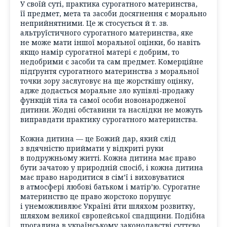
У своїй суті, практика сурогатного материнства,
її предмет, мета та засоби досягнення є морально
неприйнятними. Це ж стосується й т. зв.
альтруїстичного сурогатного материнства, яке
не може мати іншої моральної оцінки, бо навіть
якщо намір сурогатної матері є добрим, то
недобрими є засоби та сам предмет. Комерційне
підґрунтя сурогатного материнства з моральної
точки зору заслуговує на ще жорсткішу оцінку,
адже додається моральне зло купівлі-продажу
функцій тіла та самої особи новонародженої
дитини. Жодні обставини та наслідки не можуть
виправдати практику сурогатного материнства.
Кожна дитина — це Божий дар, який слід
з вдячністю приймати у відкриті руки
в подружньому житті. Кожна дитина має право
бути зачатою у природній спосіб, і кожна дитина
має право народитися в сім’ї і виховуватися
в атмосфері любові батьком і матір’ю. Сурогатне
материнство це право жорстоко порушує
і унеможливлює Україні йти шляхом розвитку,
шляхом великої європейської спадщини. Подібна
прогалина в українському законодавстві суттєво