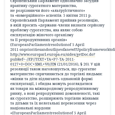
Європейський Парламент однозначно засудив
практику сурогатного материнства,
не розрізняючи його «альтруїстичного»
та «комерційного» аспектів. 5 квітня 2011 р.
Європейський Парламент прийняв резолюцію,
в якій просить «держави-члени визнати серйозну
проблему сурогатства, яка являє собою
експлуатацію жіночого організму
та її репродуктивних органів»
(
EuropeanParliamentresolutionof 5 April
2011 onprioritiesandoutlineofanewEUpolicyframeworktof
http://www.europarl.europa.eu/sides/getDoc.do?
pubRef=-//EP//TEXT+TA+P7-TA-2011-
0127+0+DOC+XML+V0//EN
(21/01/2016), § 20). У цій
резолюції також наголошується, що сурогатне
материнство спричиняється до торгівлі людьми:
«жінки та діти підлягають однаковій формі
експлуатації, і обидва можуть розглядатися
як товари на міжнародному репродуктивному
ринку, а нові репродуктивні домовленості, такі
як сурогатство, розширюють торгівлю жінками
та дітьми та їх нелегальні перевезення через
національні кордони
«(
EuropeanParliamentresolutionof 5 April