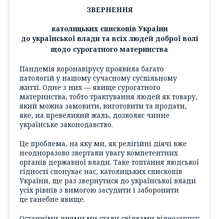
ЗВЕРНЕННЯ
католицьких єпископів України
до української влади та всіх людей доброї волі
щодо сурогатного материнства
Пандемія коронавірусу проявила багато
патологій у нашому сучасному суспільному
житті. Одне з них — явище сурогатного
материнства, тобто трактування людей як товару,
який можна замовити, виготовити та продати,
яке, на превеликий жаль, дозволяє чинне
українське законодавство.
Це проблема, на яку ми, як релігійні діячі вже
неодноразово звертали увагу компетентних
органів державної влади. Таке топтання людської
гідності спонукає нас, католицьких єпископів
України, ще раз звернутися до української влади
усіх рівнів з вимогою засудити і заборонити
це ганебне явище.
Останніми днями ми стали свідками відеозапису