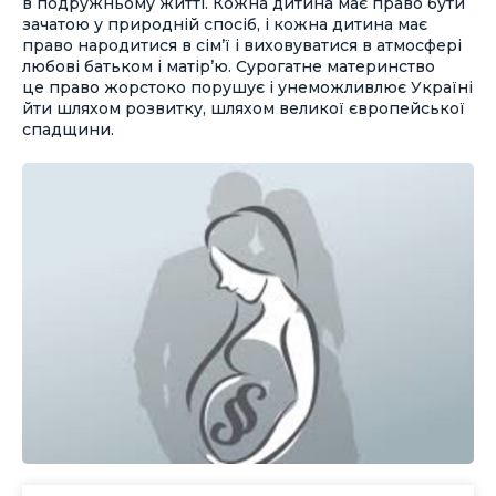
в подружньому житті. Кожна дитина має право бути
зачатою у природній спосіб, і кожна дитина має
право народитися в сім’ї і виховуватися в атмосфері
любові батьком і матір’ю. Сурогатне материнство
це право жорстоко порушує і унеможливлює Україні
йти шляхом розвитку, шляхом великої європейської
спадщини.