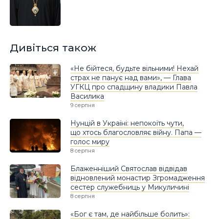
Дивіться також
«Не бійтеся, будьте вільними! Нехай
страх не панує над вами», — Глава
УГКЦ про спадщину владики Павла
Василика
9 серпня
Нунцій в Україні: непокоїть чути,
що хтось благословляє війну. Папа —
голос миру
8 серпня
Блаженніший Святослав відвідав
відновлений монастир Згромадження
сестер служебниць у Микуличині
8 серпня
«Бог є там, де найбільше болить»: