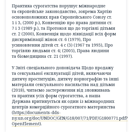
Практика сурогатства порушує міжнародне
та європейське законодавство, зокрема
Хартію
основоположних прав Європейського Союзу
ст.
1 і 3, (2000 р.),
Конвенцію про права дитини
ст.
7 і 3 (1989 р.), та
Протокол що до торгівлі дітьми
ст. 2 (2000),
Конвенція щодо ліквідації всіх форм
дискримінації жінок
ст. 6 (1979),
Про
усиновлення дітей
ст. 4 с (3) (1967 та 1993),
Про
торгівлю людьми
ст. 4; (2005),
Права людини
та біомедицина
ст. 21 (1997).
У Звіті спеціального доповідача
Щодо продажу
та сексуальної експлуатації дітей, включаючи
дитячу проституцію, дитячу порнографію та інші
матеріали сексуального насильства над дітьми
(2018), читаємо застереження від зловживань
та практик усіх форм сурогатства, а наша
Держава критикується як один із міжнародних
центрів комерційного сурогатного материнства
(
https://documents-dds-
ny.un.org/doc/UNDOC/GEN/G18/007/71/PDF/G1800771.pdf?
OpenElement
).