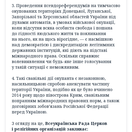
3. Проведення псевдореферендумів на тимчасово
окупованих територіях Донецької, Луганської,
Запорізької та Херсонської областей України під
дулами автоматів, в умовах військової окупації,
коли відсутня всяка особиста свобода і пошана
до гідності людського життя та покликання
на нього, як на щось вірогідне, — є насмішкою
над демократією і дискредитацією легітимних
державних інституцій, які діють на підставі
міжнародного права. Оскільки справжнє
волевиявлення чи будь-яке інше голосування
у такій ситуації є неможливим.
4. Такі свавільні дії окупанта є незаконною,
насильницькою спробою анексувати частину
території України, подібно як це було вчинено
2014 року щодо півострова Крим, свавільним
попранням міжнародних правових норм, а також
договірних зобов’язань Російської Федерації
перед Україною.
З огляду на це,
Всеукраїнська Рада Церков
і релігійних організацій закликає: