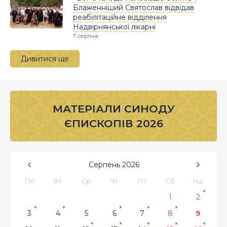
Блаженніший Святослав відвідав
реабілітаційне відділення
Надвірнянської лікарні
7 серпня
Дивитися ще
МАТЕРІАЛИ СИНОДУ
ЄПИСКОПІВ 2026
Серпень
2026
Пн
Вт
Ср
Чт
Пт
Сб
Нд
1
2
3
4
5
6
7
8
9