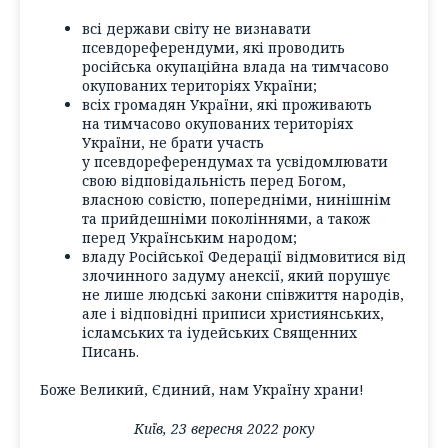
всі держави світу не визнавати
псевдореферендуми, які проводить
російська окупаційна влада на тимчасово
окупованих територіях України;
всіх громадян України, які проживають
на тимчасово окупованих територіях
України, не брати участь
у псевдореферендумах та усвідомлювати
свою відповідальність перед Богом,
власною совістю, попередніми, нинішнім
та прийдешніми поколіннями, а також
перед Українським народом;
владу Російської Федерації відмовитися від
злочинного задуму анексії, який порушує
не лише людські закони співжиття народів,
але і відповідні приписи християнських,
ісламських та іудейських Священних
Писань.
Боже Великий, Єдиний, нам Україну храни!
Київ, 23 вересня 2022 року