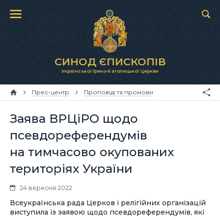
СИНОД ЄПИСКОПІВ
Української Греко-Католицької Церкви
Прес-центр
Проповіді та промови
Заява ВРЦіРО щодо
псевдореферендумів
на тимчасово окупованих
територіях України
24 вересня 2022
Всеукраїнська рада Церков і релігійних організацій
виступила із заявою щодо псевдореферендумів, які