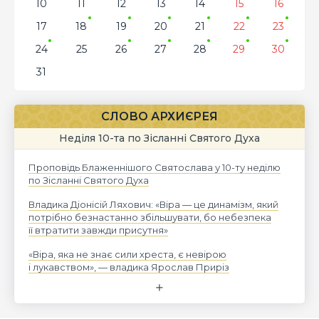
10
11
12
13
14
15
16
17
18
19
20
21
22
23
24
25
26
27
28
29
30
31
СЛОВО АРХИЄРЕЯ
Неділя 10-та по Зісланні Святого Духа
Проповідь Блаженнішого Святослава у 10-ту неділю
по Зісланні Святого Духа
Владика Діонісій Ляхович: «Віра — це динамізм, який
потрібно безнастанно збільшувати, бо небезпека
її втратити завжди присутня»
«Віра, яка не знає сили хреста, є невірою
і лукавством», — владика Ярослав Приріз