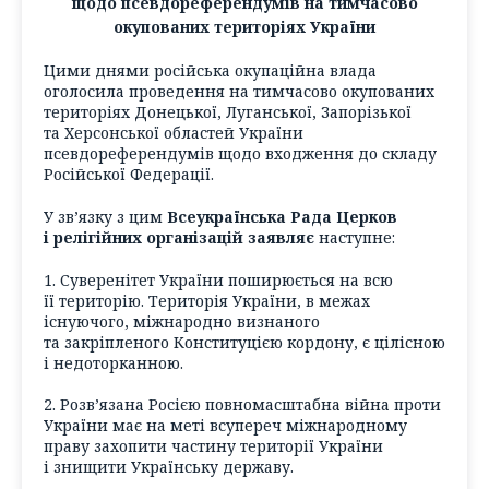
щодо псевдореферендумів на тимчасово
окупованих територіях України
Цими днями російська окупаційна влада
оголосила проведення на тимчасово окупованих
територіях Донецької, Луганської, Запорізької
та Херсонської областей України
псевдореферендумів щодо входження до складу
Російської Федерації.
У зв’язку з цим
Всеукраїнська Рада Церков
і релігійних організацій заявляє
наступне:
1. Суверенітет України поширюється на всю
її територію. Територія України, в межах
існуючого, міжнародно визнаного
та закріпленого Конституцією кордону, є цілісною
і недоторканною.
2. Розв’язана Росією повномасштабна війна проти
України має на меті всупереч міжнародному
праву захопити частину території України
і знищити Українську державу.