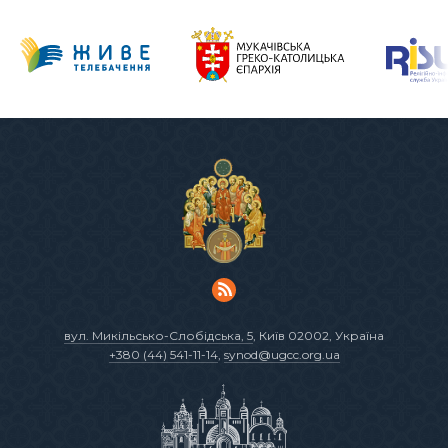
вул. Микільсько-Слобідська, 5
, Київ 02002, Україна
+380 (44) 541-11-14
,
synod@ugcc.org.ua