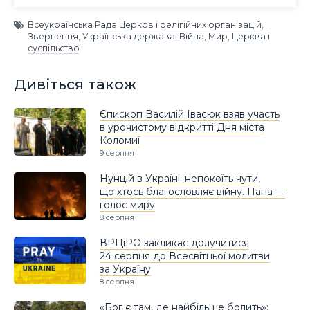
Всеукраїнська Рада Церков і релігійних організацій
,
Звернення
,
Українська держава
,
Війна
,
Мир
,
Церква і
суспільство
Дивіться також
Єпископ Василій Івасюк взяв участь
в урочистому відкритті Дня міста
Коломиї
9 серпня
Нунцій в Україні: непокоїть чути,
що хтось благословляє війну. Папа —
голос миру
8 серпня
ВРЦіРО закликає долучитися
24 серпня до Всесвітньої молитви
за Україну
8 серпня
«Бог є там, де найбільше болить»: