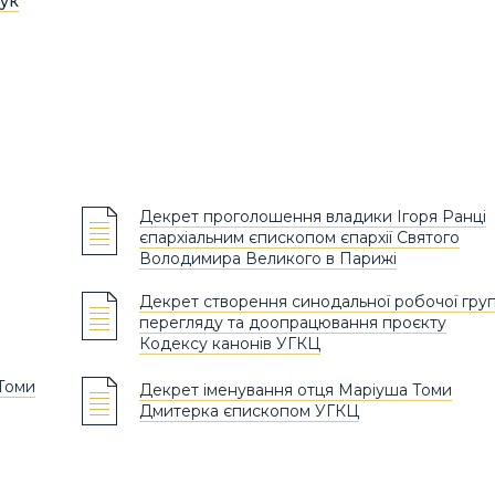
ук
Декрет проголошення владики Ігоря Ранці
єпархіальним єпископом єпархії Святого
Володимира Великого в Парижі
Декрет створення синодальної робочої гру
перегляду та доопрацювання проєкту
Кодексу канонів УГКЦ
Томи
Декрет іменування отця Маріуша Томи
Дмитерка єпископом УГКЦ