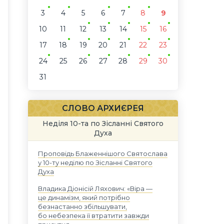
3
4
5
6
7
8
9
10
11
12
13
14
15
16
17
18
19
20
21
22
23
24
25
26
27
28
29
30
31
СЛОВО АРХИЄРЕЯ
Неділя 10-та по Зісланні Святого
Духа
Проповідь Блаженнішого Святослава
у 10-ту неділю по Зісланні Святого
Духа
Владика Діонісій Ляхович: «Віра —
це динамізм, який потрібно
безнастанно збільшувати,
бо небезпека її втратити завжди