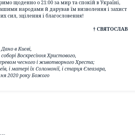
имо щоденно о 21:00 за мир та спокій в Україні,
ашими народами й дарував їм визволення і захист
х сил, зцілення і благословення!
† СВЯТОСЛАВ
Дано в Києві,
соборі Воскресіння Христового,
Деревом чесного і животворного Хреста;
в, і матері їх Соломонії, і старця Єлеазара,
пня 2020 року Божого