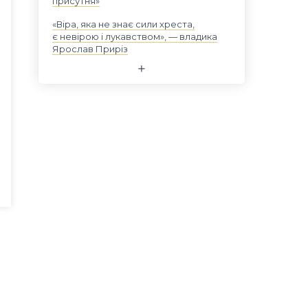
присутня»
«Віра, яка не знає сили хреста,
є невірою і лукавством», — владика
Ярослав Приріз