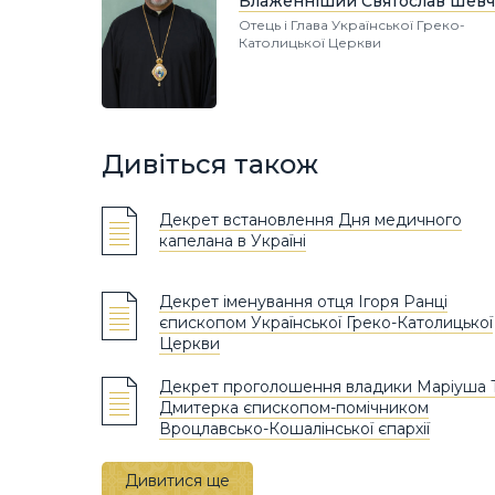
Блаженніший Святослав Шевч
Отець і Глава Української Греко-
Католицької Церкви
Дивіться також
Декрет встановлення Дня медичного
капелана в Україні
Декрет іменування отця Ігоря Ранці
єпископом Української Греко-Католицької
Церкви
Декрет проголошення владики Маріуша 
Дмитерка єпископом-помічником
Вроцлавсько-Кошалінської єпархії
Дивитися ще