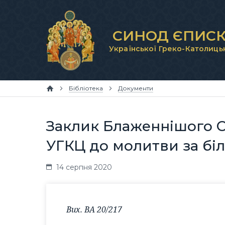
СИНОД ЄПИСК
Української Греко-Католиць
Бібліотека
Документи
Заклик Блаженнішого Св
УГКЦ до молитви за бі
14 серпня 2020
Вих. ВА 20/217