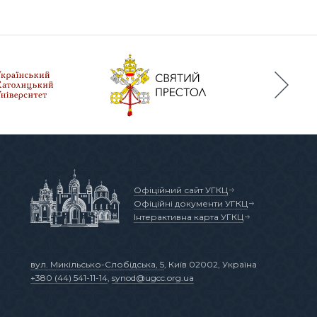
Офіційний сайт УГКЦ
Офіційні документи УГКЦ
Інтерактивна карта УГКЦ
вул. Микільсько-Слобідська, 5
, Київ 02002, Україна
+380 (44) 541-11-14
,
synod@ugcc.org.ua