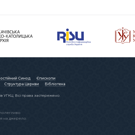
остійний Синод
Єпископи
Структура Церкви
Бібліотека
в УГКЦ. Всі права застережено.
аполегливо
я на джерело.