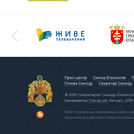
Прес-центр
Синод Єпископів
П
Голова Синоду
Секретар Синоду
© 2019 Секретаріат Синоду Єпископі
Developed by
Cawas Ltd
. January, 2019.
При поширенні інформації сайту н
просимо розмістити гіперпосиланн