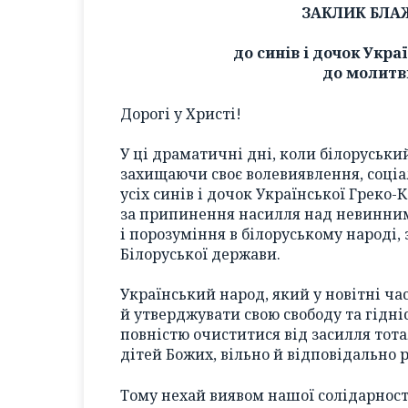
ЗАКЛИК БЛА
до синів і дочок Укр
до молитв
Дорогі у Христі!
У ці драматичні дні, коли білоруський
захищаючи своє волевиявлення, соціал
усіх синів і дочок Української Греко
за припинення насилля над невинними
і порозуміння в білоруському народі, 
Білоруської держави.
Український народ, який у новітні ч
й утверджувати свою свободу та гідніс
повністю очиститися від засилля тота
дітей Божих, вільно й відповідально 
Тому нехай виявом нашої солідарност