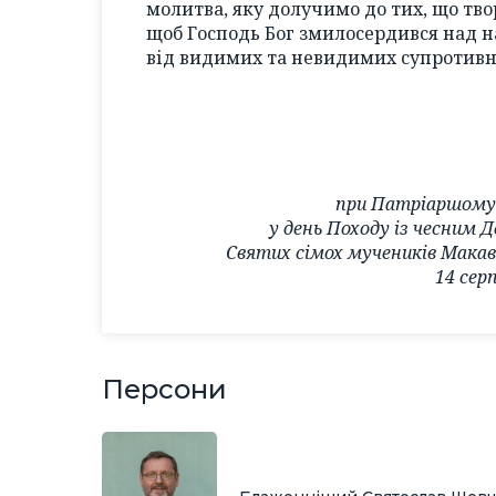
молитва, яку долучимо до тих, що твор
щоб Господь Бог змилосердився над н
від видимих та невидимих супротивни
при Патріаршому 
у день Походу із чесним 
Святих сімох мучеників Макавеї
14 сер
Персони