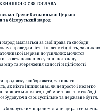
ЖЕННІШОГО СВЯТОСЛАВА
аїнської Греко-Католицької Церкви
и за білоруський народ
 народ змагається за свої права та свободи,
ьну справедливість і власну гідність, закликаю
-Католицької Церкви до усильних молитов
, за встановлення суспільного ладу
за мир та збереження єдності й цілісності
аси продовжує виборювати, захищати
ть, як ніхто інший знає, як непросто і нелегко
літарного минулого, щоб могти жити у свободі
розбудовуючи своє суспільне та державне буття.
і з білоруським народом стане щира і сердечна