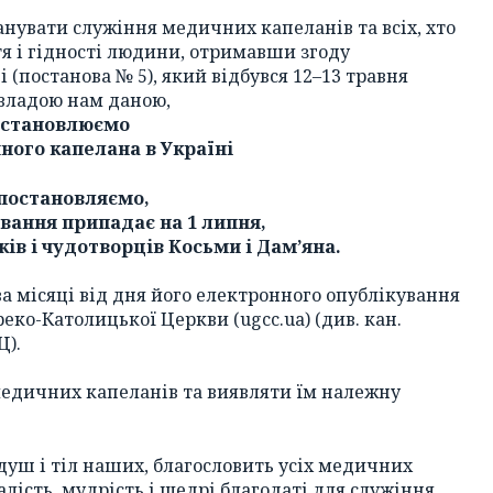
анувати служіння медичних капеланів та всіх, хто
тя і гідності людини, отримавши згоду
 (постанова № 5), який відбувся 12–13 травня
, владою нам даною,
встановлюємо
ного капелана в Україні
 постановляємо,
вання припадає на 1 липня,
ів і чудотворців Косьми і Дам’яна.
а місяці від дня його електронного опублікування
еко-Католицької Церкви (ugcc.ua) (див. кан.
Ц).
медичних капеланів та виявляти їм належну
душ і тіл наших, благословить усіх медичних
алість, мудрість і щедрі благодаті для служіння,