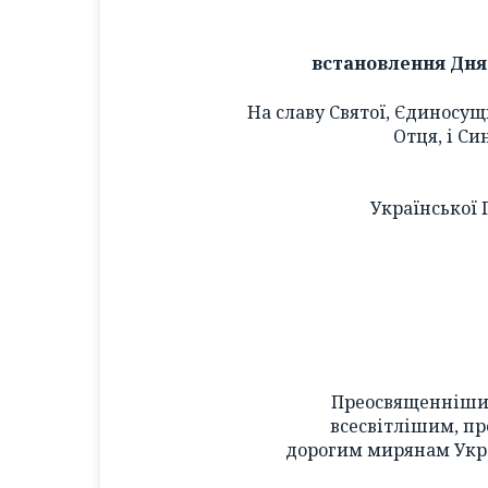
встановлення Дня
На славу Святої, Єдиносущ
Отця, і Си
Української 
Преосвященніши
всесвітлішим, пр
дорогим мирянам Укра