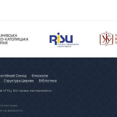
остійний Синод
Єпископи
Структура Церкви
Бібліотека
в УГКЦ. Всі права застережено.
аполегливо
я на джерело.