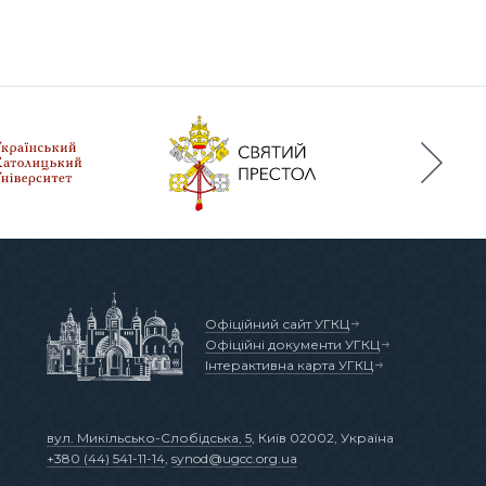
Офіційний сайт УГКЦ
Офіційні документи УГКЦ
Інтерактивна карта УГКЦ
вул. Микільсько-Слобідська, 5
, Київ 02002, Україна
+380 (44) 541-11-14
,
synod@ugcc.org.ua