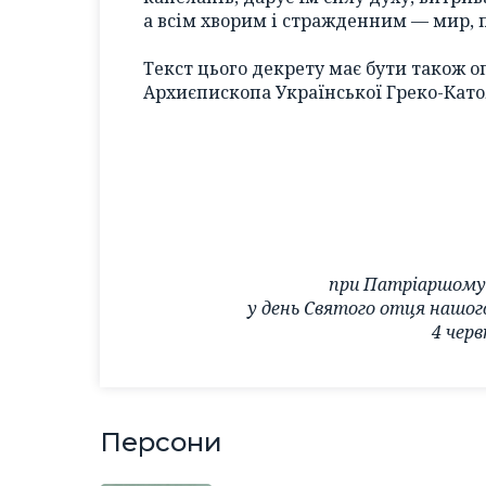
а всім хворим і стражденним — мир, п
Текст цього декрету має бути також о
Архиєпископа Української Греко-Като
при Патріаршому 
у день Святого отця нашог
4 черв
Персони