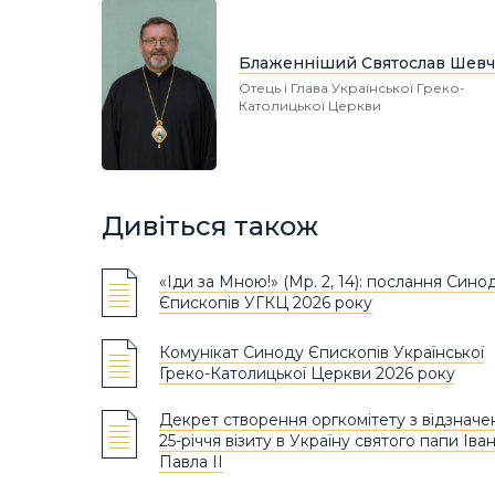
Блаженніший Святослав Шевч
Отець і Глава Української Греко-
Католицької Церкви
Дивіться також
«Іди за Мною!» (Мр. 2, 14): послання Сино
Єпископів УГКЦ 2026 року
Комунікат Синоду Єпископів Української
Греко-Католицької Церкви 2026 року
Декрет створення оргкомітету з відзначе
25-річчя візиту в Україну святого папи Іва
Павла ІІ