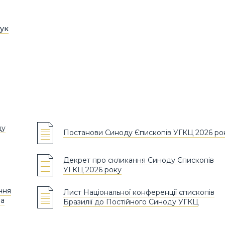
ук
ду
Постанови Синоду Єпископів УГКЦ 2026 ро
Декрет про скликання Синоду Єпископів
УГКЦ 2026 року
ння
Лист Національної конференції єпископів
на
Бразилії до Постійного Синоду УГКЦ