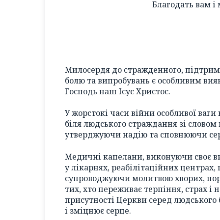
Благодать вам і
Милосердя до стражденного, підтрим
болю та випробувань є особливим вияв
Господь наш Ісус Христос.
У жорстокі часи війни особливої ваги 
біля людського страждання зі словом 
утверджуючи надію та сповнюючи сер
Медичні капелани, виконуючи своє в
у лікарнях, реабілітаційних центрах, 
супроводжуючи молитвою хворих, пор
тих, хто переживає терпіння, страх і 
присутності Церкви серед людського 
і зміцнює серце.