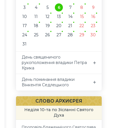
3
4
5
6
7
8
9
10
11
12
13
14
15
16
17
18
19
20
21
22
23
24
25
26
27
28
29
30
31
День священичого
рукоположення владики Петра
Крика
День поминання владики
Вінкентія Седлецького
СЛОВО АРХИЄРЕЯ
Неділя 10-та по Зісланні Святого
Духа
Проповідь Блаженнішого Святослава