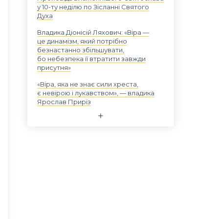
у 10-ту неділю по Зісланні Святого
Духа
Владика Діонісій Ляхович: «Віра —
це динамізм, який потрібно
безнастанно збільшувати,
бо небезпека її втратити завжди
присутня»
«Віра, яка не знає сили хреста,
є невірою і лукавством», — владика
Ярослав Приріз