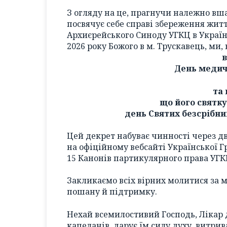
З огляду на це, прагнучи належно вш
посвячує себе справі збереження жит
Архиєрейського Синоду УГКЦ в Україні
2026 року Божого в м. Трускавець, ми
День медич
та
що його святку
день Святих безсрібник
Цей декрет набуває чинності через дв
на офіційному вебсайті Української Гр
15 Канонів партикулярного права УГК
Закликаємо всіх вірних молитися за 
пошану й підтримку.
Нехай всемилостивий Господь, Лікар 
капеланів, дарує їм силу духу, витрив