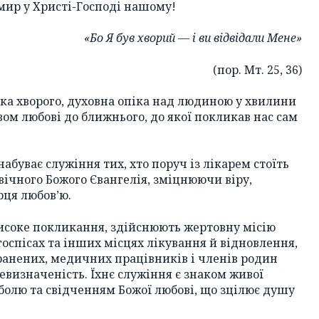
 мир у Христі-Господі нашому!
«Бо Я був хворий — і ви відвідали Мене»
(пор. Мт. 25, 36)
ка хворого, духовна опіка над людиною у хвилини
ом любові до ближнього, до якої покликав нас сам
набуває служіння тих, хто поруч із лікарем стоїть
вічного Божого Євангелія, зміцнюючи віру,
ця любов’ю.
исоке покликання, здійснюють жертовну місію
госпісах та інших місцях лікування й відновлення,
анених, медичних працівників і членів родин
невизначеність. Їхнє служіння є знаком живої
болю та свідченням Божої любові, що зцілює душу