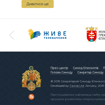
Дивитися ще
Прес-центр
Синод Єпископів
П
Голова Синоду
Секретар Синоду
© 2019 Секретаріат Синоду Єпископі
Developed by
Cawas Ltd
. January, 2019.
При поширенні інформації сайту н
просимо розмістити гіперпосиланн