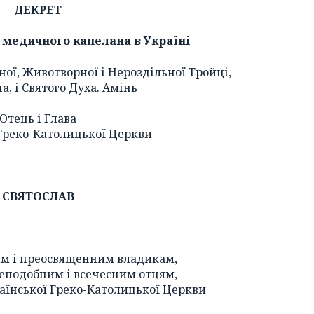
ДЕКРЕТ
 медичного капелана в Україні
ної, Животворної і Нероздільної Тройці,
на, і Святого Духа. Амінь
Отець і Глава
Греко-Католицької Церкви
СВЯТОСЛАВ
м і преосвященним владикам,
еподобним і всечесним отцям,
їнської Греко-Католицької Церкви