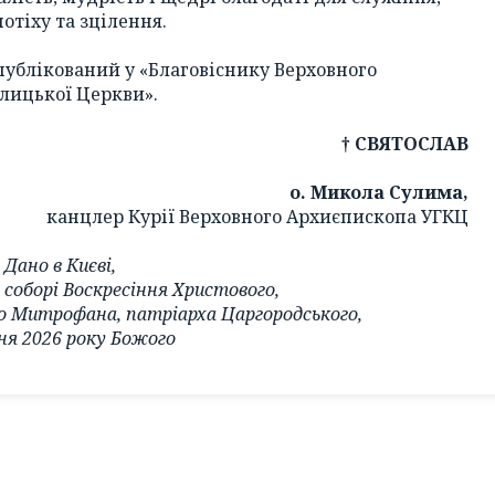
отіху та зцілення.
публікований у «Благовіснику Верховного
лицької Церкви».
† СВЯТОСЛАВ
о. Микола Сулима,
канцлер Курії Верховного Архиєпископа УГКЦ
Дано в Києві,
соборі Воскресіння Христового,
о Митрофана, патріарха Царгородського,
ня 2026 року Божого