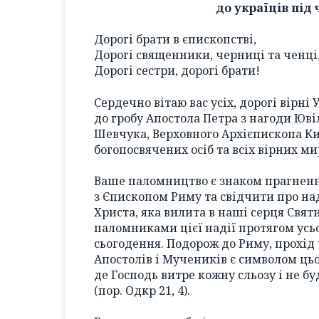
до україців під
Дорогі брати в єпископстві,
Дорогі священники, черниці та ченці
Дорогі сестри, дорогі брати!
Сердечно вітаю вас усіх, дорогі вірні
до гробу Апостола Петра з нагоди Юві
Шевчука, Верховного Архієпископа Ки
богопосвячених осіб та всіх вірних ми
Ваше паломництво є знаком прагнення
з Єпископом Риму та свідчити про над
Христа, яка вилита в наші серця Святи
паломниками цієї надії протягом усь
сьогодення. Подорож до Риму, прохід 
Апостолів і Мучеників є символом ць
де Господь витре кожну сльозу і не буд
(пор. Одкр 21, 4).