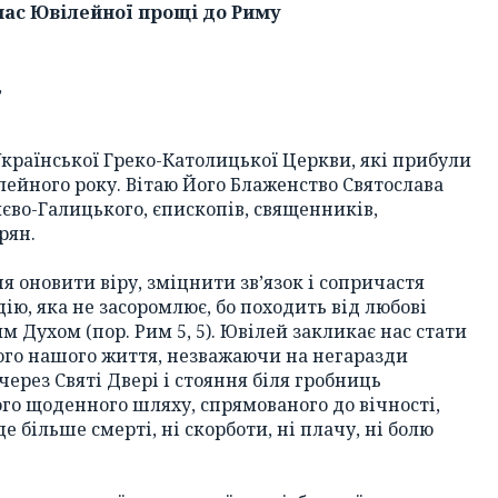
 час Ювілейної прощі до Риму
,
 Української Греко-Католицької Церкви, які прибули
лейного року. Вітаю Його Блаженство Святослава
єво-Галицького, єпископів, священників,
рян.
 оновити віру, зміцнити зв’язок і сопричастя
ію, яка не засоромлює, бо походить від любові
м Духом (пор. Рим 5, 5). Ювілей закликає нас стати
ого нашого життя, незважаючи на негаразди
через Святі Двері і стояння біля гробниць
ого щоденного шляху, спрямованого до вічності,
е більше смерті, ні скорботи, ні плачу, ні болю