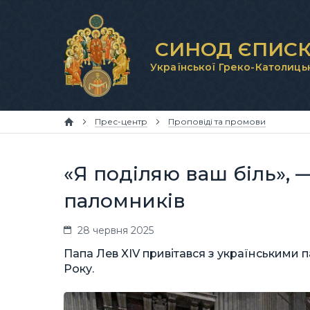
СИНОД ЄПИСК
Української Греко-Католиць
Прес-центр
Проповіді та промови
«Я поділяю ваш біль», 
паломників
28 червня 2025
Папа Лев XIV привітався з українськими 
Року.