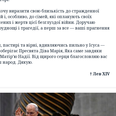
 хочу виразити свою близькість до стражденної
й і, особливо, до сімей, які оплакують своїх
ених і жертв цієї безглуздої війни. Доручаю
уднощі і трагедії, а перш за все — ваші прагнення
 пастирі та вірні, вдивляючись пильно у Ісуса —
 оберігає Пресвята Діва Марія, Яка саме завдяки
 Матір’ю Надії. Від щирого серця благословляю вас
ш народ. Дякую.
† Лев XIV