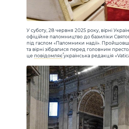
У суботу, 28 червня 2025 року, вірні Укр
офіційне паломництво до базиліки Святог
під гаслом «Паломники надії». Пройшовши
та вірні зібралися перед головним прест
це
повідомляє
українська редакція «Vatic