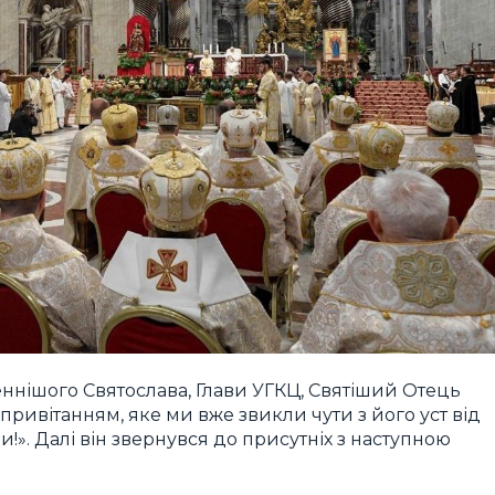
ннішого Святослава, Глави УГКЦ, Святіший Отець
 привітанням, яке ми вже звикли чути з його уст від
!». Далі він звернувся до присутніх з наступною