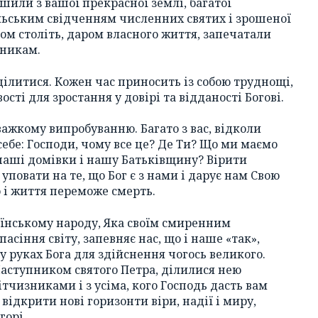
ушили з вашої прекрасної землі, багатої
льським свідченням численних святих і зрошеної
гом століть, даром власного життя, запечатали
пникам.
д ділитися. Кожен час приносить із собою труднощі,
ості для зростання у довірі та відданості Богові.
важкому випробуванню. Багато з вас, відколи
себе: Господи, чому все це? Де Ти? Що ми маємо
наші домівки і нашу Батьківщину? Вірити
 уповати на те, що Бог є з нами і дарує нам Свою
о і життя переможе смерть.
раїнському народу, Яка своїм смиренним
пасіння світу, запевняє нас, що і наше «так»,
у руках Бога для здійснення чогось великого.
Наступником святого Петра, ділилися нею
чизниками і з усіма, кого Господь дасть вам
 відкрити нові горизонти віри, надії і миру,
горі.