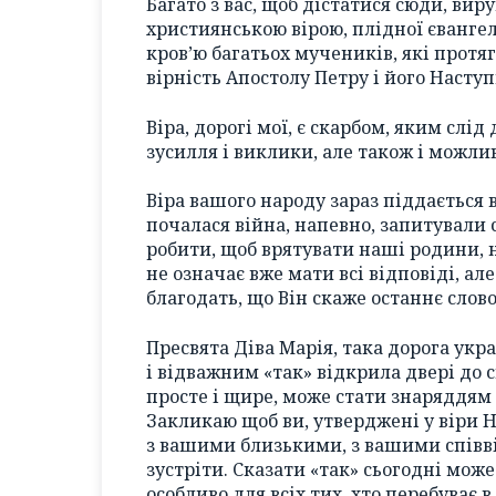
Багато з вас, щоб дістатися сюди, вир
християнською вірою, плідної єванге
кров’ю багатьох мучеників, які протя
вірність Апостолу Петру і його Насту
Віра, дорогі мої, є скарбом, яким слі
зусилля і виклики, але також і можлив
Віра вашого народу зараз піддається 
почалася війна, напевно, запитували 
робити, щоб врятувати наші родини, 
не означає вже мати всі відповіді, але
благодать, що Він скаже останнє слов
Пресвята Діва Марія, така дорога ук
і відважним «так» відкрила двері до с
просте і щире, може стати знаряддям 
Закликаю щоб ви, утверджені у віри 
з вашими близькими, з вашими співвіт
зустріти. Сказати «так» сьогодні може
особливо для всіх тих, хто перебуває в 