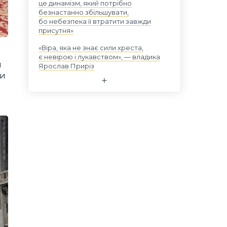
це динамізм, який потрібно
безнастанно збільшувати,
бо небезпека її втратити завжди
присутня»
«Віра, яка не знає сили хреста,
є невірою і лукавством», — владика
я
Ярослав Приріз
пи