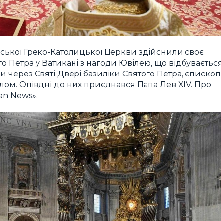
аїнської Греко-Католицької Церкви здійснили своє
о Петра у Ватикані з нагоди Ювілею, що відбуваєтьс
 через Святі Двері базиліки Святого Петра, єписко
олом. Опівдні до них приєднався Папа Лев XIV. Про
an News».