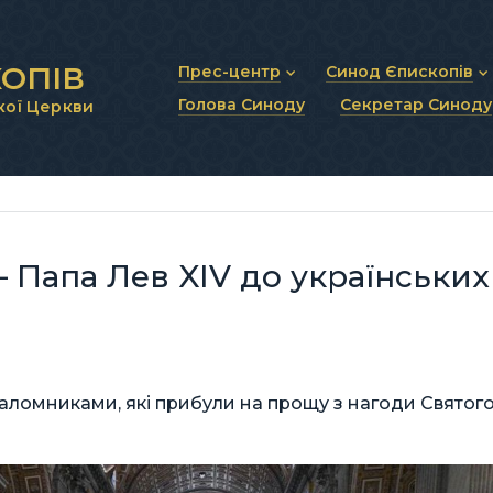
ОПІВ
Прес-центр
Синод Єпископів
Голова Синоду
Секретар Синоду
кої Церкви
Новини та анонси
Статут Синоду Єписко
Інтерв’ю та коментарі
Регламент Синоду Єп
Проповіді та промови
Положення про Голов
Молитовне прикликанн
Синодальні органи
Секретаріат Синоду
Контактна інформація
— Папа Лев XIV до українських
паломниками, які прибули на прощу з нагоди Святог