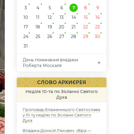
3
4
5
6
7
8
9
10
11
12
13
14
15
16
17
18
19
20
21
22
23
24
25
26
27
28
29
30
31
День поминання владики
Роберта Москаля
СЛОВО АРХИЄРЕЯ
Неділя 10-та по Зісланні Святого
Духа
Проповідь Блаженнішого Святослава
у 10-ту неділю по Зісланні Святого
Духа
Владика Діонісій Ляхович: «Віра —