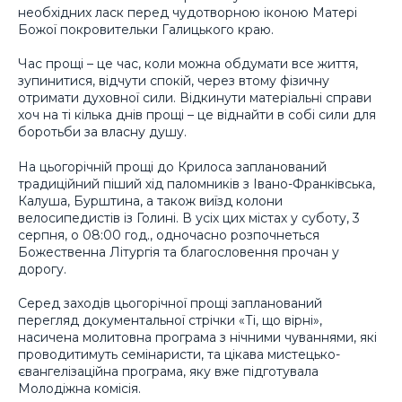
необхідних ласк перед чудотворною іконою Матері
Божої покровительки Галицького краю.
Час прощі – це час, коли можна обдумати все життя,
зупинитися, відчути спокій, через втому фізичну
отримати духовної сили. Відкинути матеріальні справи
хоч на ті кілька днів прощі – це віднайти в собі сили для
боротьби за власну душу.
На цьогорічній прощі до Крилоса запланований
традиційний піший хід паломників з Івано-Франківська,
Калуша, Бурштина, а також виїзд колони
велосипедистів із Голині. В усіх цих містах у суботу, 3
серпня, о 08:00 год., одночасно розпочнеться
Божественна Літургія та благословення прочан у
дорогу.
Серед заходів цьогорічної прощі запланований
перегляд документальної стрічки «Ті, що вірні»,
насичена молитовна програма з нічними чуваннями, які
проводитимуть семінаристи, та цікава мистецько-
євангелізаційна програма, яку вже підготувала
Молодіжна комісія.