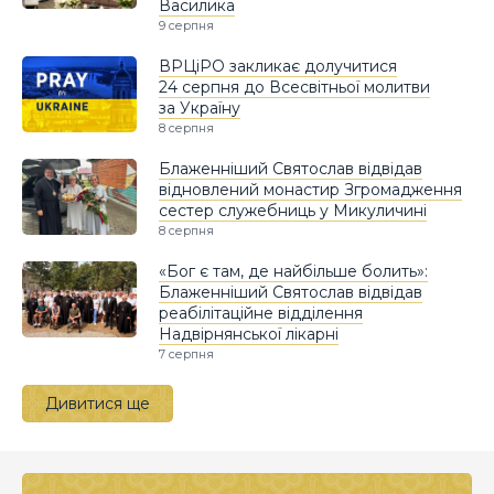
Василика
9 серпня
ВРЦіРО закликає долучитися
24 серпня до Всесвітньої молитви
за Україну
8 серпня
Блаженніший Святослав відвідав
відновлений монастир Згромадження
сестер служебниць у Микуличині
8 серпня
«Бог є там, де найбільше болить»:
Блаженніший Святослав відвідав
реабілітаційне відділення
Надвірнянської лікарні
7 серпня
Дивитися ще