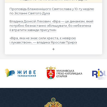
Проповідь Блаженнішого Святослава у 10-ту неділю
по Зісланні Святого Духа
Владика Діонісій Ляхович: «Віра — це динамізм, який
потрібно безнастанно збільшувати, бо небезпека
її втратити завжди присутня»
«Віра, яка не знає сили хреста, є невірою
і лукавством», — владика Ярослав Приріз