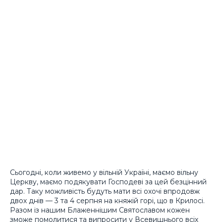
Сьогодні, коли живемо у вільній Україні, маємо вільну
Церкву, маємо подякувати Господеві за цей безцінний
дар. Таку можливість будуть мати всі охочі впродовж
двох днів — 3 та 4 серпня на княжій горі, що в Крилосі.
Разом із нашим Блаженнішим Святославом кожен
зможе помолитися та випросити у Всевишнього всіх