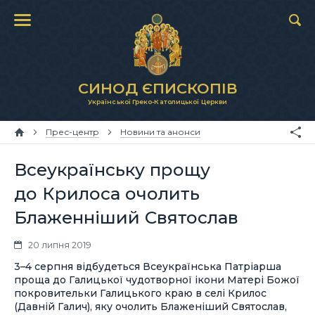
СИНОД ЄПИСКОПІВ
Української Греко-Католицької Церкви
Прес-центр
Новини та анонси
Всеукраїнську прощу
до Крилоса очолить
Блаженніший Святослав
20 липня 2019
3–4 серпня відбудеться Всеукраїнська Патріарша
проща до Галицької чудотворної ікони Матері Божої
покровительки Галицького краю в селі Крилос
(Давній Галич), яку очолить Блаженіший Святослав,