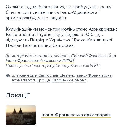
Окрім того, для блага вірних, які прибудь на прощу,
більше сотні священників Івано-Франківської
архиєпархії будуть сповідати.
Кульмінаційним моментом молінь стане Архиєрейська
Божественна Літургія, яку у неділю о 9:00 год.
відслужить Патріарх Української Греко-Католицької
Церкви Блаженніший Святослав.
За матеріалами інтернет-видання «
Типовий Франківськ
» та
Івано-Франківської архиєпархії УГКЦ
Пресслужба Секретаріату Синоду Єпископів УГКЦ
Блаженніший Святослав Шевчук
,
Івано-Франківська
архиєпархія
,
Проща
,
Паломники
,
Анонс
Локації
Івано-Франківська архиєпархія