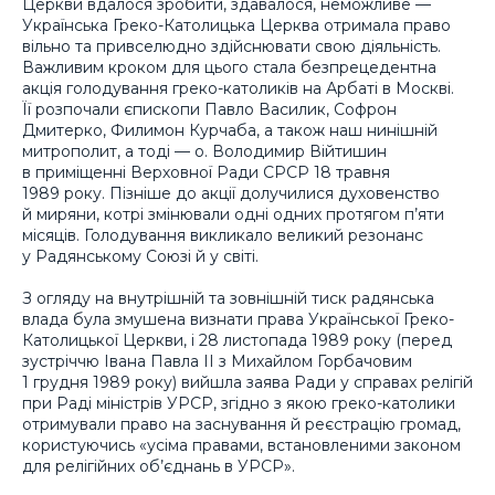
Церкви вдалося зробити, здавалося, неможливе —
Українська Греко-Католицька Церква отримала право
вільно та привселюдно здійснювати свою діяльність.
Важливим кроком для цього стала безпрецедентна
акція голодування греко-католиків на Арбаті в Москві.
Її розпочали єпископи Павло Василик, Софрон
Дмитерко, Филимон Курчаба, а також наш нинішній
митрополит, а тоді — о. Володимир Війтишин
в приміщенні Верховної Ради СРСР 18 травня
1989 року. Пізніше до акції долучилися духовенство
й миряни, котрі змінювали одні одних протягом п’яти
місяців. Голодування викликало великий резонанс
у Радянському Союзі й у світі.
З огляду на внутрішній та зовнішній тиск радянська
влада була змушена визнати права Української Греко-
Католицької Церкви, і 28 листопада 1989 року (перед
зустріччю Івана Павла ІІ з Михайлом Горбачовим
1 грудня 1989 року) вийшла заява Ради у справах релігій
при Раді міністрів УРСР, згідно з якою греко-католики
отримували право на заснування й реєстрацію громад,
користуючись «усіма правами, встановленими законом
для релігійних об’єднань в УРСР».