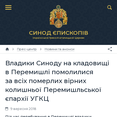
СИНОД ЄПИСКОПІВ
Української Греко-Католицької Церкви
Прес-центр
Новини та анонси
Владики Синоду на кладовищі
в Перемишлі помолилися
за всіх померлих вірних
колишньої Перемишльської
єпархії УГКЦ
9 вересня 2018
Під час перебування в Перемишлі владики