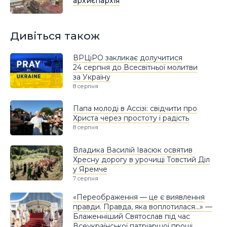
архиєпархія
Дивіться також
ВРЦіРО закликає долучитися
24 серпня до Всесвітньої молитви
за Україну
8 серпня
Папа молоді в Ассізі: свідчити про
Христа через простоту і радість
8 серпня
Владика Василій Івасюк освятив
Хресну дорогу в урочищі Товстий Діл
у Яремче
7 серпня
«Переображення — це є виявлення
правди. Правда, яка воплотилася…» —
Блаженніший Святослав під час
Всеукраїнської патріаршої прощі