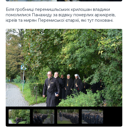
Біля гробниці перемишльських крилошан владики
помолилися Панахиду за відвіку померлих архиєреїв,
ієреїв та мирян Перемиської єпархії, які тут поховані.