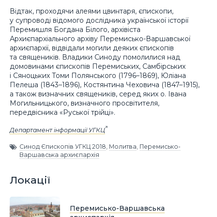
Відтак, проходячи алеями цвинтаря, єпископи,
у супроводі відомого дослідника української історії
Перемишля Богдана Білого, архівіста
Архиєпархіального архіву Перемисько-Варшавської
архиєпархії, відвідали могили деяких єпископів
та священиків. Владики Синоду помолилися над
домовинами єпископів Перемиських, Самбірських
і Сяноцьких Томи Полянського (1796–1869), Юліана
Пелеша (1843–1896), Костянтина Чеховича (1847–1915),
а також визначних священиків, серед яких о. Івана
Могильницького, визначного просвітителя,
передвісника «Руської трійці».
Департамент інформації УГКЦ
Синод Єпископів УГКЦ 2018
,
Молитва
,
Перемисько-
Варшавська архиєпархія
Локації
Перемисько-Варшавська