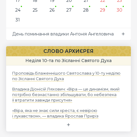
17
18
19
20
21
22
23
24
25
26
27
28
29
30
31
День поминання владики Антонія Ангеловича
СЛОВО АРХИЄРЕЯ
Неділя 10-та по Зісланні Святого Духа
Проповідь Блаженнішого Святослава у 10-ту неділю
по Зісланні Святого Духа
Владика Діонісій Ляхович: «Віра — це динамізм, який
потрібно безнастанно збільшувати, бо небезпека
її втратити завжди присутня»
«Віра, яка не знає сили хреста, є невірою
і лукавством», — владика Ярослав Приріз