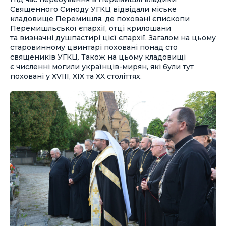
Священного Синоду УГКЦ відвідали міське
кладовище Перемишля, де поховані єпископи
Перемишльської єпархії, отці крилошани
та визначні душпастирі цієї єпархії. Загалом на цьому
старовинному цвинтарі поховані понад сто
священиків УГКЦ. Також на цьому кладовищі
є численні могили українців-мирян, які були тут
поховані у XVIII, XIX та XX століттях.