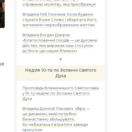
справжню молитву, яка преображує
Владика Гліб Лончина: Коли будемо
слухати Боже Слово і зберігати його,
житимемо переображеним життям
Владика Богдан Дзюрах:
«Благословення плодів — це духовне
дійство, яке виражає наш стосунок
до Бога і до наших ближніх»
ше
Неділя 10-та по Зісланні Святого
Духа
Проповідь Блаженнішого Святослава
у 10-ту неділю по Зісланні Святого
Духа
Владика Діонісій Ляхович: «Віра —
це динамізм, який потрібно
безнастанно збільшувати,
бо небезпека її втратити завжди
присутня»