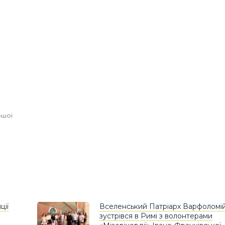
ршої
ції
Вселенський Патріарх Варфоломі
зустрівся в Римі з волонтерами