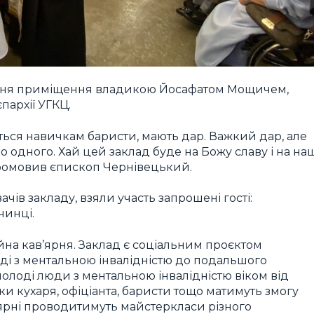
чення приміщення владикою Йосафатом Мощичем,
пархії УГКЦ.
уться навичкам баристи, мають дар. Важкий дар, але
о одного. Хай цей заклад буде на Божу славу і на на
промовив єпископ Чернівецький.
чів закладу, взяли участь запрошені гості:
чинці.
на кав’ярня. Заклад є соціальним проєктом
олоді з ментальною інвалідністю до подальшого
олоді люди з ментальною інвалідністю віком від
чки кухаря, офіціанта, баристи тощо матимуть змогу
’ярні проводитимуть майстеркласи різного