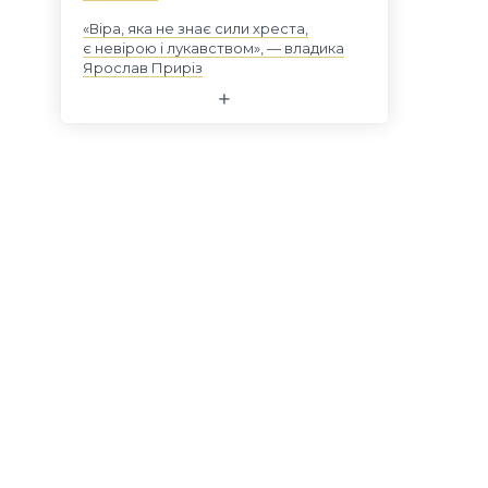
«Віра, яка не знає сили хреста,
є невірою і лукавством», — владика
Ярослав Приріз