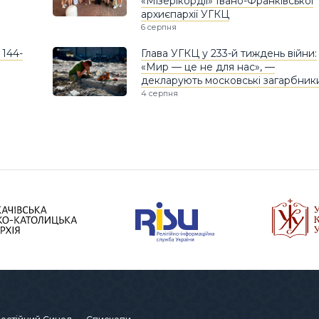
«Мізерікордії» Івано-Франківської
архиєпархії УГКЦ
6 серпня
 144-
Глава УГКЦ у 233-й тиждень війни:
«Мир — це не для нас», —
декларують московські загарбник
4 серпня