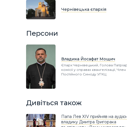
Чернівецька єпархія
Персони
Владика Йосафат Мощич
Єпарх Чернівецький, Голова Патріа
комісії у справах євангелізації, Член
Постійного Синоду УГКЦ
Дивіться також
Папа Лев XIV прийняв на аудієн
владику Дмитра Григорака