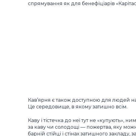
спрямування як для бенефіціарів «Карітасу
Кав’ярня є також доступною для людей на
Це середовище, в якому затишно всім.
Каву і тістечка до неї тут не «купують», 
за каву чи солодощі — пожертва, яку мож
барній стійці і стінах затишного закладу, з