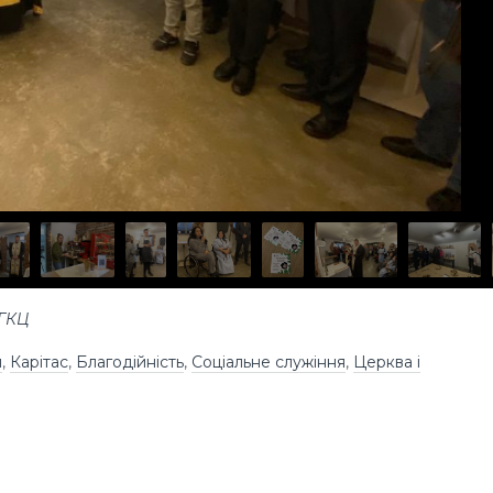
УГКЦ
я
,
Карітас
,
Благодійність
,
Соціальне служіння
,
Церква і