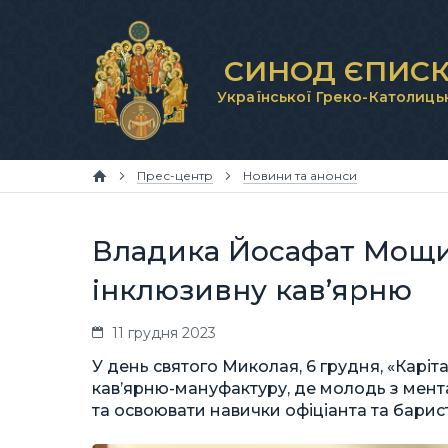
СИНОД ЄПИСК
Української Греко-Католиць
Прес-центр
Новини та анонси
Владика Йосафат Мощи
інклюзивну кав’ярню
11 грудня 2023
У день святого Миколая, 6 грудня, «Каріт
кав’ярню-мануфактуру, де молодь з мент
та освоювати навички офіціанта та барис