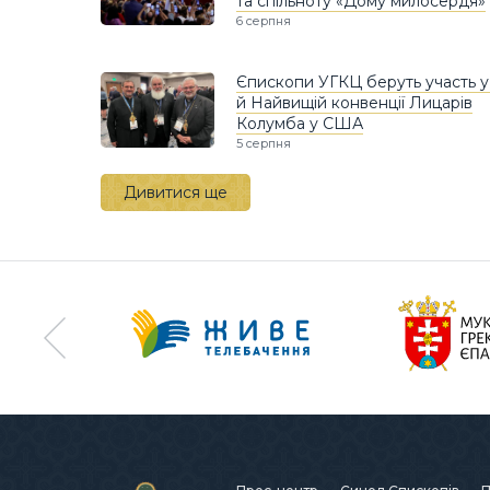
та спільноту «Дому милосердя»
6 серпня
Єпископи УГКЦ беруть участь у
й Найвищій конвенції Лицарів
Колумба у США
5 серпня
Дивитися ще