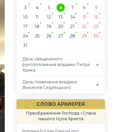
3
4
5
6
7
8
9
10
11
12
13
14
15
16
17
18
19
20
21
22
23
24
25
26
27
28
29
30
31
День священичого
рукоположення владики Петра
Крика
День поминання владики
Вінкентія Седлецького
СЛОВО АРХИЄРЕЯ
Преображення Господа і Спаса
нашого Ісуса Христа
Владика Богдан Дзюрах про