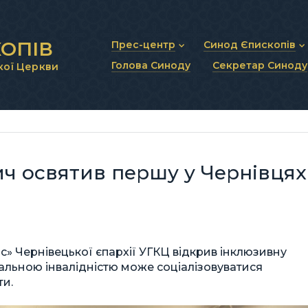
ОПІВ
Прес-центр
Синод Єпископів
Голова Синоду
Секретар Синоду
кої Церкви
Новини та анонси
Статут Синоду Єписко
Інтерв’ю та коментарі
Регламент Синоду Єп
Проповіді та промови
Положення про Голов
Молитовне прикликанн
Синодальні органи
Секретаріат Синоду
Контактна інформація
ч освятив першу у Чернівцях
ас» Чернівецької єпархії УГКЦ відкрив інклюзивну
альною інвалідністю може соціалізовуватися
ти.