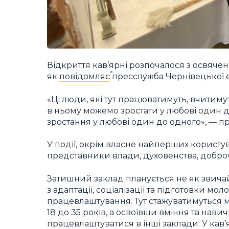
Відкриття кав’ярні розпочалося з освя
як
повідомляє
пресслужба Чернівецької є
«Ці люди, які тут працюватимуть, вчитим
в ньому можемо зростати у любові один д
зростання у любові один до одного», — 
У події, окрім власне найперших користува
представники влади, духовенства, добро
Затишний заклад планується не як звичай
з адаптації, соціалізації та підготовки м
працевлаштування. Тут стажуватимуться м
18 до 35 років, а освоївши вміння та нави
працевлаштуватися в інші заклади. У кав