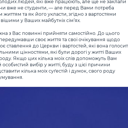
молодих людей, які вже працюють, але ще не заклали
— чи вже не студенти, — але перед Вами потреба
 життям та як його укласти, згідно з вартостями
вішими у Ваших майбутніх сім’ях.
на з Вас повинні прийняти самостійно. До цього
 передумавши своє життя та свої очікування щодо
оє ставлення до Церкви і вартостей, які вона голосит
ьними цінностями, які були дорогі у житті Ваших
роду. Якщо цих кілька моїх слів допоможуть Вам
особистий вибір у житті, буду з цієї причини
тавити кілька моїх суґестій і думок, свого роду
умування.