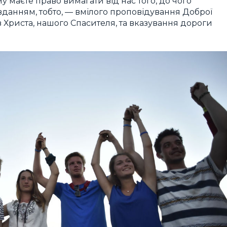
 маєте право вимагати від нас того, до чого
авданням, тобто, — вмілого проповідування Доброї
в Христа, нашого Спасителя, та вказування дороги