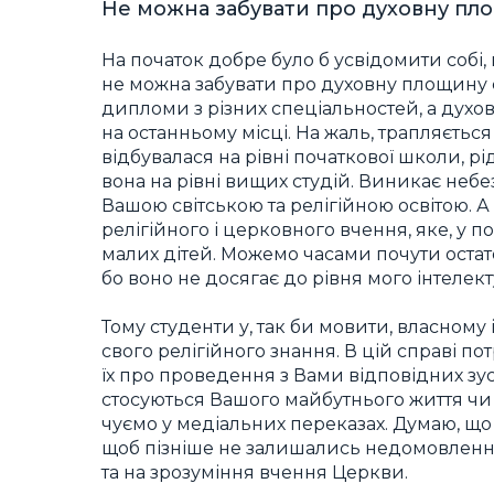
Не можна забувати про духовну пл
На початок добре було б усвідомити собі,
не можна забувати про духовну площину с
дипломи з різних спеціальностей, а духо
на останньому місці. На жаль, трапляєтьс
відбувалася на рівні початкової школи, рі
вона на рівні вищих студій. Виникає неб
Вашою світською та релігійною освітою. 
релігійного і церковного вчення, яке, у п
малих дітей. Можемо часами почути остато
бо воно не досягає до рівня мого інтелек
Тому студенти у, так би мовити, власному
свого релігійного знання. В цій справі по
їх про проведення з Вами відповідних зу
стосуються Вашого майбутнього життя чи 
чуємо у медіальних переказах. Думаю, що 
щоб пізніше не залишались недомовлення,
та на зрозуміння вчення Церкви.