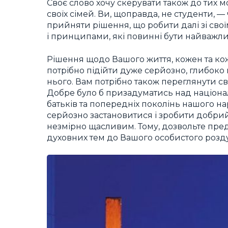
Своє слово хочу скерувати також до тих 
своїх сімей. Ви, щоправда, не студенти, 
прийняти рішення, що робити далі зі своїм
і принципами, які повинні бути найважли
Рішення щодо Вашого життя, кожен та кож
потрібно підійти дуже серйозно, глибоко
нього. Вам потрібно також переглянути св
Добре було б призадуматись над націонал
батьків та попередніх поколінь нашого на
серйозно застановитися і зробити добрий 
незмірно щасливим. Тому, дозвольте предс
духовних тем до Вашого особистого розд