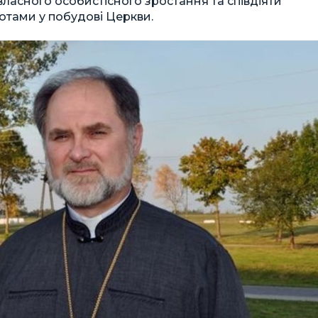
ласного особистісного зростання та співдіяти
отами у побудові Церкви.