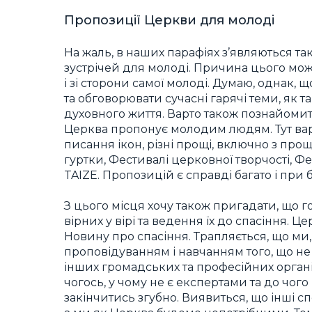
Пропозиції Церкви для молоді
На жаль, в наших парафіях з’являються 
зустрічей для молоді. Причина цього мож
і зі сторони самої молоді. Думаю, однак, щ
та обговорювати сучасні гарячі теми, як т
духовного життя. Варто також познайомити
Церква пропонує молодим людям. Тут вар
писання ікон, різні прощі, включно з проще
гуртки, Фестивалі церковної творчості, Фе
TAIZE. Пропозицій є справді багато і при
З цього місця хочу також пригадати, що
вірних у вірі та ведення їх до спасіння.
Новину про спасіння. Трапляється, що ми
проповідуванням і навчанням того, що н
інших громадських та професійних органі
чогось, у чому не є експертами та до чог
закінчитись згубно. Виявиться, що інші с