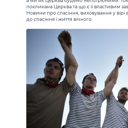
а ми як Церква будемо непотрібними. Тому
покликана Церква та що є її властивим з
Новини про спасіння, виховування у вірі 
до спасіння і життя вічного.