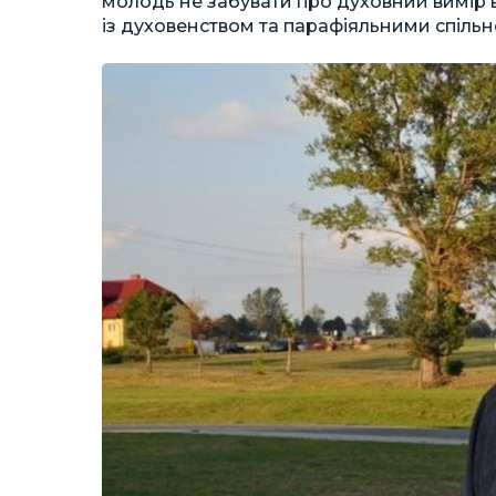
молодь не забувати про духовний вимір в
із духовенством та парафіяльними спільн