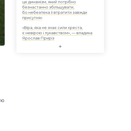
це динамізм, який потрібно
безнастанно збільшувати,
бо небезпека її втратити завжди
присутня»
«Віра, яка не знає сили хреста,
є невірою і лукавством», — владика
Ярослав Приріз
тю