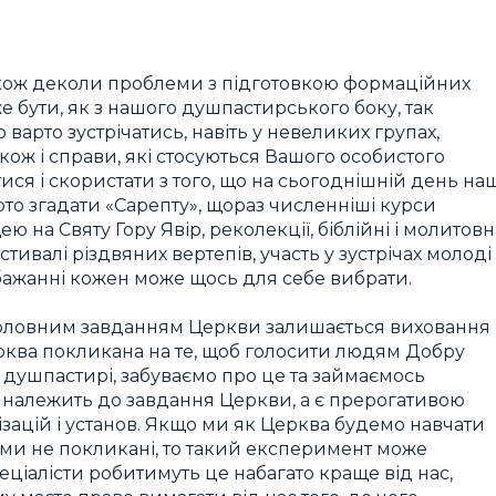
також деколи проблеми з підготовкою формаційних
е бути, як з нашого душпастирського боку, так
о варто зустрічатись, навіть у невеликих групах,
акож і справи, які стосуються Вашого особистого
ся і скористати з того, що на сьогоднішній день на
то згадати «Сарепту», щораз численніші курси
ю на Святу Гору Явір, реколекції, біблійні і молитовн
стивалі різдвяних вертепів, участь у зустрічах молоді
 бажанні кожен може щось для себе вибрати.
 головним завданням Церкви залишається виховання
 Церква покликана на те, щоб голосити людям Добру
, душпастирі, забуваємо про це та займаємось
е належить до завдання Церкви, а є прерогативою
зацій і установ. Якщо ми як Церква будемо навчати
о ми не покликані, то такий експеримент може
пеціалісти робитимуть це набагато краще від нас,