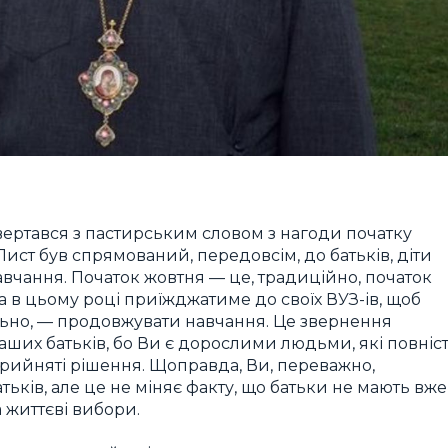
звертався з пастирським словом з нагоди початку
Лист був спрямований, передовсім, до батьків, діти
вчання. Початок жовтня — це, традиційно, початок
а в цьому році приїжджатиме до своїх ВУЗ-ів, щоб
уально, — продовжувати навчання. Це звернення
Ваших батьків, бо Ви є дорослими людьми, які повніс
 прийняті рішення. Щоправда, Ви, переважно,
атьків, але це не міняє факту, що батьки не мають вже
 життєві вибори.