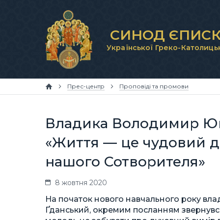
СИНОД ЄПИСК
Української Греко-Католиць
Прес-центр
Проповіді та промови
Владика Володимир Юща
«Життя — це чудовий д
нашого Сотворителя»
8 жовтня 2020
На початок нового навчального року вл
Ґданський, окремим посланням звернувся