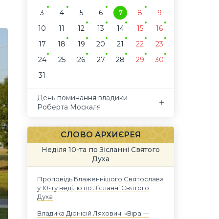
3
4
5
6
7
8
9
10
11
12
13
14
15
16
17
18
19
20
21
22
23
24
25
26
27
28
29
30
31
День поминання владики
Роберта Москаля
СЛОВО АРХИЄРЕЯ
Неділя 10-та по Зісланні Святого
Духа
Проповідь Блаженнішого Святослава
у 10-ту неділю по Зісланні Святого
Духа
Владика Діонісій Ляхович: «Віра —