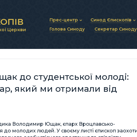
ОПІВ
Прес-центр
Синод Єпископів
Голова Синоду
Секретар Синоду
кої Церкви
Новини та анонси
Статут Синоду Єписко
Інтерв’ю та коментарі
Регламент Синоду Єп
Проповіді та промови
Положення про Голов
Молитовне прикликанн
Синодальні органи
Секретаріат Синоду
Контактна інформація
к до студентської молоді:
ар, який ми отримали від
адика Володимир Ющак, єпарх Вроцлавсько-
 до молодих людей. У своєму листі єпископ заохот