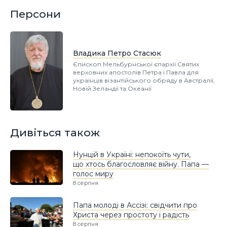
Персони
Владика Петро Стасюк
Єпископ Мельбурнської єпархії Святих
верховних апостолів Петра і Павла для
українців візантійського обряду в Австралії,
Новій Зеландії та Океанії
Дивіться також
Нунцій в Україні: непокоїть чути,
що хтось благословляє війну. Папа —
голос миру
8 серпня
Папа молоді в Ассізі: свідчити про
Христа через простоту і радість
8 серпня