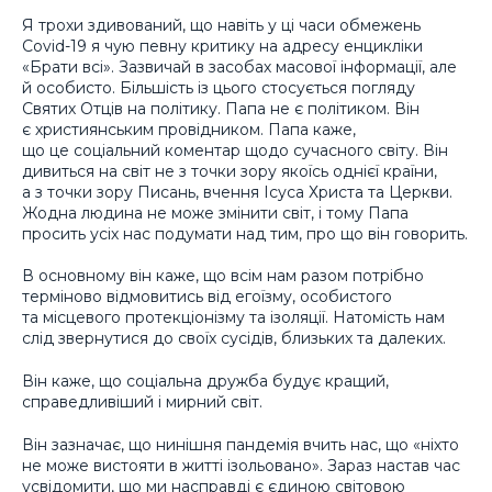
Я трохи здивований, що навіть у ці часи обмежень
Covid-19 я чую певну критику на адресу енцикліки
«Брати всі». Зазвичай в засобах масової інформації, але
й особисто. Більшість із цього стосується погляду
Святих Отців на політику. Папа не є політиком. Він
є християнським провідником. Папа каже,
що це соціальний коментар щодо сучасного світу. Він
дивиться на світ не з точки зору якоїсь однієї країни,
а з точки зору Писань, вчення Ісуса Христа та Церкви.
Жодна людина не може змінити світ, і тому Папа
просить усіх нас подумати над тим, про що він говорить.
В основному він каже, що всім нам разом потрібно
терміново відмовитись від егоїзму, особистого
та місцевого протекціонізму та ізоляції. Натомість нам
слід звернутися до своїх сусідів, близьких та далеких.
Він каже, що соціальна дружба будує кращий,
справедливіший і мирний світ.
Він зазначає, що нинішня пандемія вчить нас, що «ніхто
не може вистояти в житті ізольовано». Зараз настав час
усвідомити, що ми насправді є єдиною світовою