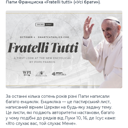
Папи Франциска «Fratelli tutti» («Усі брати»).
За останні кілька сотень років різні Папи написали
багато енциклік. Енцикліка — це пастирський лист,
написаний вірним Церкви на будь-яку задану тему.
Це листи, які подають авторитетні настанови, багато
у чому подібні до рядків від Луки 10, 16, де Ісус каже:
«Хто слухає вас, той слухає Мене».