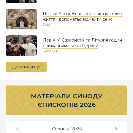
Папа в Ассізі: Євангеліє показує шлях
життя і допомагає віднайти сенс
7 серпня
Лев XIV: Євхаристія та Літургія годин
є диханням життя Церкви
6 серпня
Дивитися ще
МАТЕРІАЛИ СИНОДУ
ЄПИСКОПІВ 2026
Серпень
2026