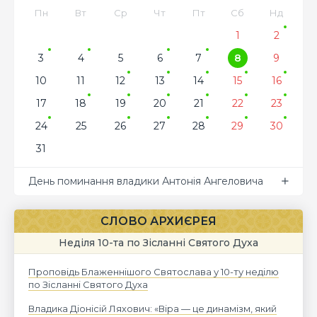
Пн
Вт
Ср
Чт
Пт
Сб
Нд
1
2
3
4
5
6
7
8
9
10
11
12
13
14
15
16
17
18
19
20
21
22
23
24
25
26
27
28
29
30
31
День поминання владики Антонія Ангеловича
СЛОВО АРХИЄРЕЯ
Неділя 10-та по Зісланні Святого Духа
Проповідь Блаженнішого Святослава у 10-ту неділю
по Зісланні Святого Духа
Владика Діонісій Ляхович: «Віра — це динамізм, який