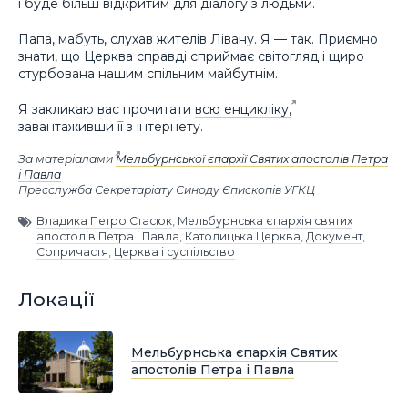
і буде більш відкритим для діалогу з людьми.
Папа, мабуть, слухав жителів Лівану. Я — так. Приємно
знати, що Церква справді сприймає світогляд і щиро
стурбована нашим спільним майбутнім.
Я закликаю вас прочитати
всю енцикліку,
завантаживши її з інтернету.
За матеріалами
Мельбурнської єпархії Святих апостолів Петра
і Павла
Пресслужба Секретаріату Синоду Єпископів УГКЦ
Владика Петро Стасюк
,
Мельбурнська єпархія святих
апостолів Петра і Павла
,
Католицька Церква
,
Документ
,
Сопричастя
,
Церква і суспільство
Локації
Мельбурнська єпархія Святих
апостолів Петра і Павла