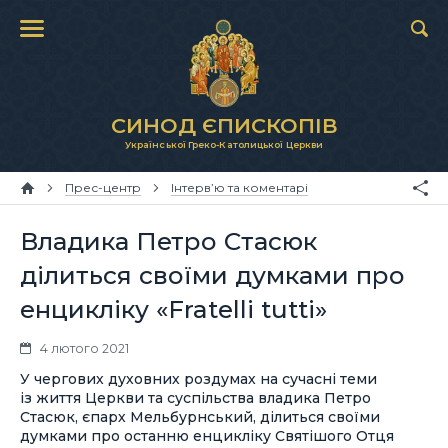
СИНОД ЄПИСКОПІВ
Української Греко-Католицької Церкви
Прес-центр
Інтерв’ю та коментарі
Владика Петро Стасюк
ділиться своїми думками про
енцикліку «Fratelli tutti»
4 лютого 2021
У чергових духовних роздумах на сучасні теми
із життя Церкви та суспільства владика Петро
Стасюк, єпарх Мельбурнський, ділиться своїми
думками про останню енцикліку Святішого Отця