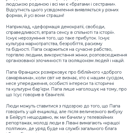
людською родиною і всі ми є «братами і сестрами».
Відсутність цього усвідомлення виявляється у різних
формах, й усі вони страшні!
Наприклад, «деформація демократії, свободи,
справедливості, втрата сенсу в спільноті та історії».
Існує нерозуміння того, що таке прибуток. Існує
культура марнотратства, безробіття, расизму
та бідності. Папа скаржиться на сучасне рабство,
торгівлю людьми, використання жінки, розповсюдження
організованої злочинності та ізоляціонізм людей і націй.
Папа Франциск розмірковує про біблійного «доброго
самарянина», коли світ не визнає, хто є нашим сусідом,
несе упередження, особисті інтереси та історичні
та культурні бар’єри. Папа лише наголошує на тому, про
що Ісус говорив в Євангелії.
Люди можуть ставитися з підозрою до того, що Папа
говорить у цій енцикліці, але після величезного вибуху
в Бейруті нещодавно, як ми бачили у телевізійних
репортажах, молоді люди в Лівані вимагають «кращої
політики», де уряд буде на службі загального блага