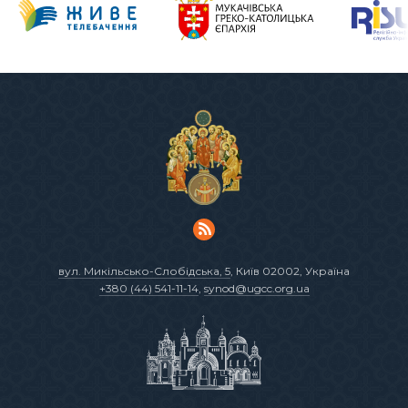
вул. Микільсько-Слобідська, 5
, Київ 02002, Україна
+380 (44) 541-11-14
,
synod@ugcc.org.ua