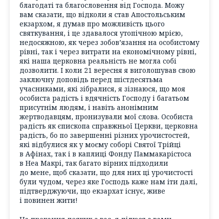
благодаті та благословення від Господа. Можу
вам сказати, що відколи я став Апостольським
екзархом, я думав про можливість цього
святкування, і це здавалося утопічною мрією,
недосяжною, як через зобов’язання на особистому
рівні, так і через витрати на економічному рівні,
які наша церковна реальність не могла собі
дозволити. І коли 21 вересня я виголошував свою
заключну доповідь перед шістдесятьма
учасниками, які зібралися, я зізнаюся, що моя
особиста радість і вдячність Господу і багатьом
присутнім людям, і навіть анонімним
жертводавцям, пронизували мої слова. Особиста
радість як єпископа справжньої Церкви, церковна
радість, бо по завершенні різних урочистостей,
які відбулися як у моєму соборі Святої Трійці
в Афінах, так і в каплиці Фонду Паммакарістоса
в Неа Макрі, так багато вірних підходили
до мене, щоб сказати, що для них ці урочистості
були чудом, через яке Господь каже нам іти далі,
підтверджуючи, що екзархат існує, живе
і повинен жити!