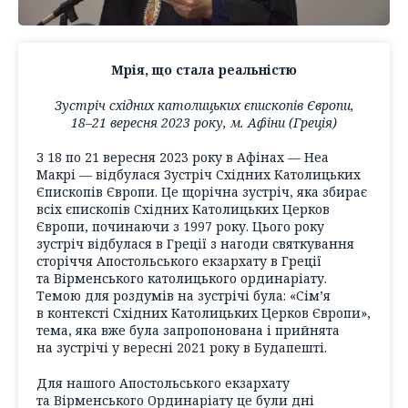
Мрія, що стала реальністю
Зустріч східних католицьких єпископів Європи,
18–21 вересня 2023 року, м. Афіни (Греція)
З 18 по 21 вересня 2023 року в Афінах — Неа
Макрі — відбулася Зустріч Східних Католицьких
Єпископів Європи. Це щорічна зустріч, яка збирає
всіх єпископів Східних Католицьких Церков
Європи, починаючи з 1997 року. Цього року
зустріч відбулася в Греції з нагоди святкування
сторіччя Апостольського екзархату в Греції
та Вірменського католицького ординаріату.
Темою для роздумів на зустрічі була: «Сім’я
в контексті Східних Католицьких Церков Європи»,
тема, яка вже була запропонована і прийнята
на зустрічі у вересні 2021 року в Будапешті.
Для нашого Апостольського екзархату
та Вірменського Ординаріату це були дні