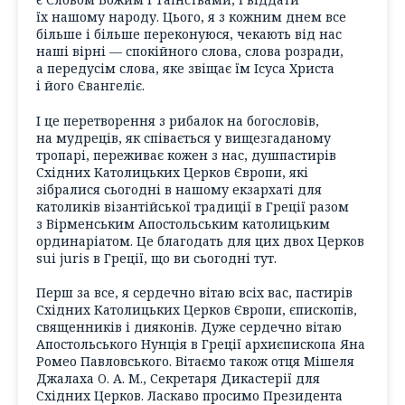
їх нашому народу. Цього, я з кожним днем все
більше і більше переконуюся, чекають від нас
наші вірні — спокійного слова, слова розради,
а передусім слова, яке звіщає їм Ісуса Христа
і його Євангеліє.
І це перетворення з рибалок на богословів,
на мудреців, як співається у вищезгаданому
тропарі, переживає кожен з нас, душпастирів
Східних Католицьких Церков Європи, які
зібралися сьогодні в нашому екзархаті для
католиків візантійської традиції в Греції разом
з Вірменським Апостольським католицьким
ординаріатом. Це благодать для цих двох Церков
sui juris в Греції, що ви сьогодні тут.
Перш за все, я сердечно вітаю всіх вас, пастирів
Східних Католицьких Церков Європи, єпископів,
священників і дияконів. Дуже сердечно вітаю
Апостольського Нунція в Греції архиєпископа Яна
Ромео Павловського. Вітаємо також отця Мішеля
Джалаха O. A. M., Секретаря Дикастерії для
Східних Церков. Ласкаво просимо Президента