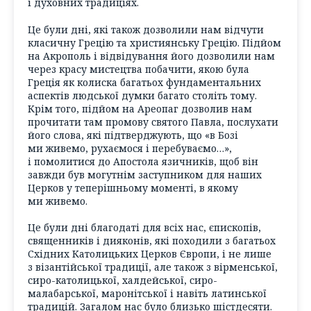
і духовних традиціях.
Це були дні, які також дозволили нам відчути
класичну Грецію та християнську Грецію. Підйом
на Акрополь і відвідування його дозволили нам
через красу мистецтва побачити, якою була
Греція як колиска багатьох фундаментальних
аспектів людської думки багато століть тому.
Крім того, підйом на Ареопаг дозволив нам
прочитати там промову святого Павла, послухати
його слова, які підтверджують, що «в Бозі
ми живемо, рухаємося і перебуваємо…»,
і помолитися до Апостола язичників, щоб він
завжди був могутнім заступником для наших
Церков у теперішньому моменті, в якому
ми живемо.
Це були дні благодаті для всіх нас, єпископів,
священників і дияконів, які походили з багатьох
Східних Католицьких Церков Європи, і не лише
з візантійської традиції, але також з вірменської,
сиро-католицької, халдейської, сиро-
малабарської, маронітської і навіть латинської
традицій. Загалом нас було близько шістдесяти.