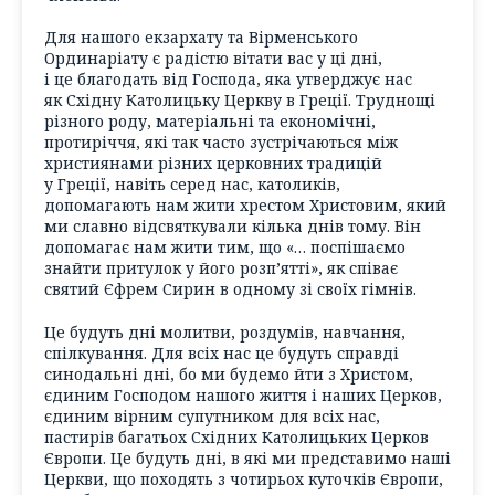
Для нашого екзархату та Вірменського
Ординаріату є радістю вітати вас у ці дні,
і це благодать від Господа, яка утверджує нас
як Східну Католицьку Церкву в Греції. Труднощі
різного роду, матеріальні та економічні,
протиріччя, які так часто зустрічаються між
християнами різних церковних традицій
у Греції, навіть серед нас, католиків,
допомагають нам жити хрестом Христовим, який
ми славно відсвяткували кілька днів тому. Він
допомагає нам жити тим, що «… поспішаємо
знайти притулок у його розп’ятті», як співає
святий Єфрем Сирин в одному зі своїх гімнів.
Це будуть дні молитви, роздумів, навчання,
спілкування. Для всіх нас це будуть справді
синодальні дні, бо ми будемо йти з Христом,
єдиним Господом нашого життя і наших Церков,
єдиним вірним супутником для всіх нас,
пастирів багатьох Східних Католицьких Церков
Європи. Це будуть дні, в які ми представимо наші
Церкви, що походять з чотирьох куточків Європи,