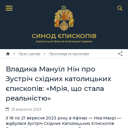
СИНОД ЄПИСКОПІВ
Української Греко-Католицької Церкви
Прес-центр
Проповіді та промови
Владика Мануїл Нін про
Зустріч східних католицьких
єпископів: «Мрія, що стала
реальністю»
25 вересня 2023
З 18 по 21 вересня 2023 року в Афінах — Неа Макрі —
відбулася Зустріч Східних Католицьких Єпископів