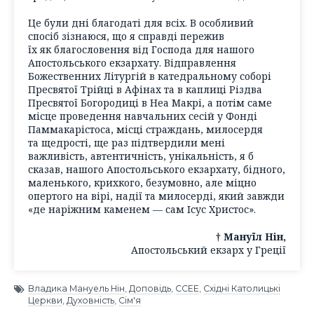
Це були дні благодаті для всіх. В особливий
спосіб зізнаюся, що я справді пережив
їх як благословення від Господа для нашого
Апостольського екзархату. Відправлення
Божественних Літургій в катедральному соборі
Пресвятої Трійці в Афінах та в каплиці Різдва
Пресвятої Богородиці в Неа Макрі, а потім саме
місце проведення навчальних сесій у Фонді
Паммакарістоса, місці страждань, милосердя
та щедрості, ще раз підтвердили мені
важливість, автентичність, унікальність, я б
сказав, нашого Апостольського екзархату, бідного,
маленького, крихкого, безумовно, але міцно
опертого на вірі, надії та милосерді, який завжди
«де наріжним каменем — сам Ісус Христос».
† Мануїл Нін,
Апостольський екзарх у Греції
Владика Мануель Нін
,
Доповідь
,
CCEE
,
Східні Католицькі
Церкви
,
Духовність
,
Сім'я