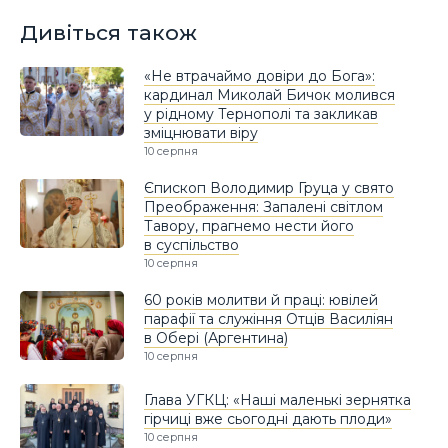
Дивіться також
«Не втрачаймо довіри до Бога»:
кардинал Миколай Бичок молився
у рідному Тернополі та закликав
зміцнювати віру
10 серпня
Єпископ Володимир Груца у свято
Преображення: Запалені світлом
Тавору, прагнемо нести його
в суспільство
10 серпня
60 років молитви й праці: ювілей
парафії та служіння Отців Василіян
в Обері (Аргентина)
10 серпня
Глава УГКЦ: «Наші маленькі зернятка
гірчиці вже сьогодні дають плоди»
10 серпня