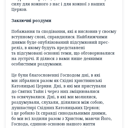
силу для кожного з нас і для кожної з наших
Церков.
Заключні роздуми
Побажання та сподівання, які я висловив у своєму
вступному слові, справдилися. Найближчими
днями буде опублікований підсумковий прес-
реліз, в якому будуть представлені
та підсумовані основні теми, що обговорювалися
на зустрічі. Я ділюся з вами лише деякими
особистими роздумами.
Це були благословенні Господом дні, в які
ми зібралися разом як Східні християнські
Католицькі Церкви. Дні, в які ми приступали
до Святих Тайн і через них зміцнювалися
та освячувалися. Дні, в які ми молилися,
роздумували, слухали, ділилися між собою,
душпастирі Східних Католицьких Церков;
і це робило їх справді синодальними днями,
бо ми всі ходили разом з Христом, маючи Його,
Господа, єдиною основою нашого життя