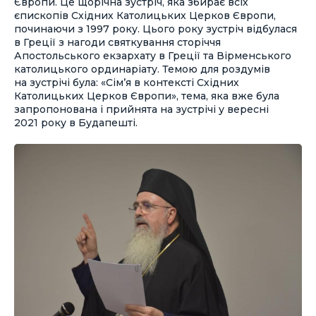
Європи. Це щорічна зустріч, яка збирає всіх
єпископів Східних Католицьких Церков Європи,
починаючи з 1997 року. Цього року зустріч відбулася
в Греції з нагоди святкування сторіччя
Апостольського екзархату в Греції та Вірменського
католицького ординаріату. Темою для роздумів
на зустрічі була: «Сім’я в контексті Східних
Католицьких Церков Європи», тема, яка вже була
запропонована і прийнята на зустрічі у вересні
2021 року в Будапешті.