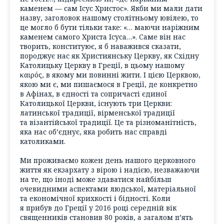
каменем — сам Ісус Христос». Якби ми мали дати
назву, заголовок нашому столітньому ювілею, то
це могло б бути тільки таке: «… маючи наріжним
каменем самого Христа Ісуса…». Саме він нас
творить, конституює, я б наважився сказати,
породжує нас як Християнську Церкву, як Східну
Католицьку Церкву в Греції, в цьому нашому
καιρός, в якому ми повинні жити. І цією Церквою,
якою ми є, ми пишаємося в Греції, де конкретно
в Афінах, в єдності та сопричасті єдиної
Католицької Церкви, існують три Церкви:
латинської традиції, вірменської традиції
та візантійської традиції. Це та різноманітність,
яка нас об’єднує, яка робить нас справді
католиками.
Ми проживаємо кожен день нашого церковного
життя як екзархату з вірою і надією, незважаючи
на те, що іноді може здаватися найбільш
очевидними аспектами людської, матеріальної
та економічної крихкості і бідності. Коли
я прибув до Греції у 2016 році середній вік
священників становив 80 років, а загалом п’ять