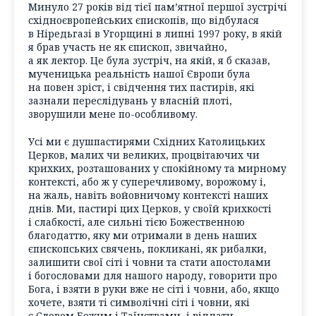
Минуло 27 років від тієї пам’ятної першої зустрічі
східноєвропейських єпископів, що відбулася
в Ніредьгазі в Угорщині в липні 1997 року, в якій
я брав участь не як єпископ, звичайно,
а як лектор. Це була зустріч, на якій, я б сказав,
мученицька реальність нашої Європи була
на повен зріст, і свідчення тих пастирів, які
зазнали переслідувань у власній плоті,
зворушили мене по-особливому.
Усі ми є душпастирями Східних Католицьких
Церков, малих чи великих, процвітаючих чи
крихких, розташованих у спокійному та мирному
контексті, або ж у суперечливому, ворожому і,
на жаль, навіть войовничому контексті наших
днів. Ми, пастирі цих Церков, у своїй крихкості
і слабкості, але сильні тією Божественною
благодаттю, яку ми отримали в день наших
єпископських свячень, покликані, як рибалки,
залишити свої сіті і човни та стати апостолами
і богословами для нашого народу, говорити про
Бога, і взяти в руки вже не сіті і човни, або, якщо
хочете, взяти ті символічні сіті і човни, які
є Словом Божим і Таїнствами, і віддати