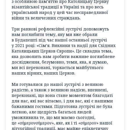
з особливою пам’яттю про Католицьку Церкву
візантійської традиції в Україні та про весь
український народ у цей час несправедливої
війни та величезних страждань.
Три ранкові рефлексійні зустрічі допоможуть
нам поглибити тему, яку ми вже обрали
в Будапешті під час нашої останньої зустрічі
у 2021 році: «Сім’я. Виклики та надії для Східних
Католицьких Церков Європи». Це складна тема,
яка дозволить нам зробити важливе поглиблене
дослідження, безумовно, теми, яка, я думаю,
ми всі переконані, торкається майбутнього
наших вірних, наших Церков.
Ми готувалися до нашої зустрічі з великою
радістю, а також з великою надією, впевнені,
переконані, що вона стане моментом благодаті
для нас, які вас вітаємо, і для вас, які є нашими
бажаними гостями. Підготовка зустрічі не була
легкою, але щедрість багатьох людей
уможливила те, що ми маємо сьогодні,
це «σήμερονσήμερον», яке, як і ті «σήμερον» нашої
літургійної традиції, має майже епіклетичну