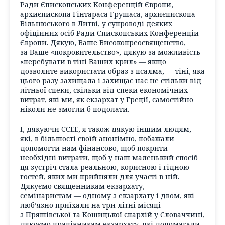
Ради Єпископських Конференцій Європи,
архиєпископа Гінтараса Грушаса, архиєпископа
Вільнюського в Литві, у супроводі деяких
офіційних осіб Ради Єпископських Конференцій
Європи. Дякую, Ваше Високопреосвященство,
за Ваше «покровительство», дякую за можливість
«перебувати в тіні Ваших крил» — якщо
дозволите використати образ з псалма, — тіні, яка
цього разу захищала і захищає нас не стільки від
літньої спеки, скільки від спеки економічних
витрат, які ми, як екзархат у Греції, самостійно
ніколи не змогли б подолати.
І, дякуючи CCEE, я також дякую іншим людям,
які, в більшості своїй анонімно, побажали
допомогти нам фінансово, щоб покрити
необхідні витрати, щоб у наш маленький спосіб
ця зустріч стала реальною, корисною і гідною
гостей, яких ми прийняли для участі в ній.
Дякуємо священникам екзархату,
семінаристам — одному з екзархату і двом, які
люб’язно приїхали на три літні місяці
з Пряшівської та Кошицької єпархій у Словаччині,
дякуємо працівникам екзархату, які допомагали