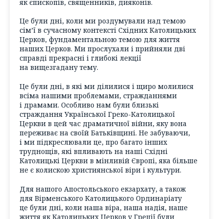
як єпископів, священників, дияконів.
Це були дні, коли ми роздумували над темою
сім’ї в сучасному контексті Східних Католицьких
Церков, фундаментальною темою для життя
наших Церков. Ми прослухали і прийняли дві
справді прекрасні і глибокі лекції
на вищезгадану тему.
Це були дні, в які ми ділилися і щиро молилися
всіма нашими проблемами, стражданнями
і драмами. Особливо нам були близькі
страждання Української Греко-Католицької
Церкви в цей час драматичної війни, яку вона
переживає на своїй Батьківщині. Не забуваючи,
і ми підкреслювали це, про багато інших
труднощів, які впливають на наші Східні
Католицькі Церкви в мінливій Європі, яка більше
не є колискою християнської віри і культури.
Для нашого Апостольського екзархату, а також
для Вірменського Католицького Ординаріату
це були дні, коли наша віра, наша надія, наше
життя як Католицьких Церков у Греції були