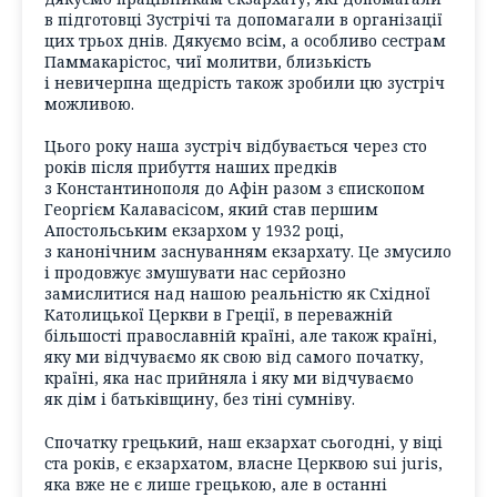
в підготовці Зустрічі та допомагали в організації
цих трьох днів. Дякуємо всім, а особливо сестрам
Паммакарістос, чиї молитви, близькість
і невичерпна щедрість також зробили цю зустріч
можливою.
Цього року наша зустріч відбувається через сто
років після прибуття наших предків
з Константинополя до Афін разом з єпископом
Георгієм Калавасісом, який став першим
Апостольським екзархом у 1932 році,
з канонічним заснуванням екзархату. Це змусило
і продовжує змушувати нас серйозно
замислитися над нашою реальністю як Східної
Католицької Церкви в Греції, в переважній
більшості православній країні, але також країні,
яку ми відчуваємо як свою від самого початку,
країні, яка нас прийняла і яку ми відчуваємо
як дім і батьківщину, без тіні сумніву.
Спочатку грецький, наш екзархат сьогодні, у віці
ста років, є екзархатом, власне Церквою sui juris,
яка вже не є лише грецькою, але в останні