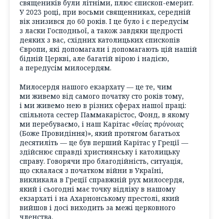
священиків були літніми, плюс єпископ-емерит.
У 2023 році, при восьми священниках, середній
вік знизився до 60 років. І це було і є передусім
з ласки Господньої, а також завдяки щедрості
деяких з вас, східних католицьких єпископів
Європи, які допомагали і допомагають цій нашій
бідній Церкві, але багатій вірою і надією,
а передусім милосердям.
Милосердя нашого екзархату — це те, чим
ми живемо від самого початку сто років тому,
і ми живемо нею в різних сферах нашої праці:
спільнота сестер Паммакарістос, Фонд, в якому
ми перебуваємо, і наш Карітас «θείας πρόνοιας
(Боже Провидіння)», який протягом багатьох
десятиліть — це був перший Карітас у Греції —
здійснює справді християнську і католицьку
справу. Говорячи про благодійність, ситуація,
що склалася з початком війни в Україні,
викликала в Греції справжній рух милосердя,
який і сьогодні має точку відліку в нашому
екзархаті і на Ахарнонському престолі, який
вийшов і досі виходить за межі церковного
членства.