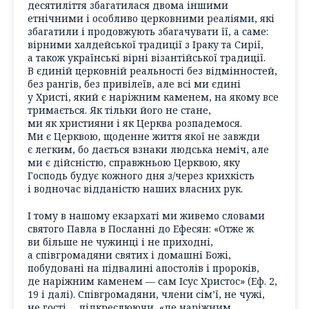
десятиліття збагатилася двома іншими
етнічними і особливо церковними реаліями, які
збагатили і продовжують збагачувати її, а саме:
вірними халдейської традиції з Іраку та Сирії,
а також українські вірні візантійської традиції.
В єдиній церковній реальності без відмінностей,
без рангів, без привілеїв, але всі ми єдині
у Христі, який є наріжним каменем, на якому все
тримається. Як тільки його не стане,
ми як християни і як Церква розпадемося.
Ми є Церквою, щоденне життя якої не завжди
є легким, бо дається взнаки людська неміч, але
ми є дійсністю, справжньою Церквою, яку
Господь будує кожного дня з/через крихкість
і водночас відданістю наших власних рук.
І тому в нашому екзархаті ми живемо словами
святого Павла в Посланні до Ефесян: «Отже ж
ви більше не чужинці і не приходні,
а співгромадяни святих і домашні Божі,
побудовані на підвалині апостолів і пророків,
де наріжним каменем — сам Ісус Христос» (Еф. 2,
19 і далі). Співгромадяни, члени сім’ї, не чужі,
не гості…, підкреслюючи, «де наріжним