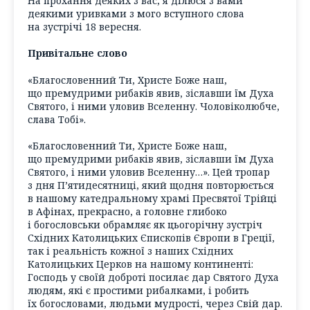
На прохання деяких з вас, я ділюся з вами
деякими уривками з мого вступного слова
на зустрічі 18 вересня.
Привітальне слово
«Благословенний Ти, Христе Боже наш,
що премудрими рибаків явив, зіславши їм Духа
Святого, і ними уловив Вселенну. Чоловіколюбче,
слава Тобі».
«Благословенний Ти, Христе Боже наш,
що премудрими рибаків явив, зіславши їм Духа
Святого, і ними уловив Вселенну…». Цей тропар
з дня П’ятидесятниці, який щодня повторюється
в нашому катедральному храмі Пресвятої Трійці
в Афінах, прекрасно, а головне глибоко
і богословськи обрамляє як цьогорічну зустріч
Східних Католицьких Єпископів Європи в Греції,
так і реальність кожної з наших Східних
Католицьких Церков на нашому континенті:
Господь у своїй доброті посилає дар Святого Духа
людям, які є простими рибалками, і робить
їх богословами, людьми мудрості, через Свій дар.