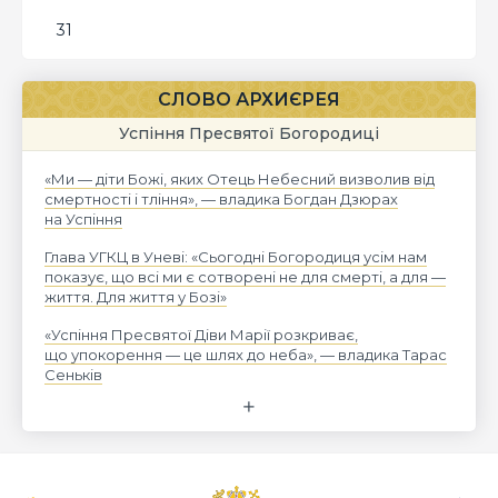
31
СЛОВО АРХИЄРЕЯ
Успіння Пресвятої Богородиці
«Ми — діти Божі, яких Отець Небесний визволив від
смертності і тління», — владика Богдан Дзюрах
на Успіння
Глава УГКЦ в Уневі: «Сьогодні Богородиця усім нам
показує, що всі ми є сотворені не для смерті, а для —
життя. Для життя у Бозі»
«Успіння Пресвятої Діви Марії розкриває,
що упокорення — це шлях до неба», — владика Тарас
Сеньків