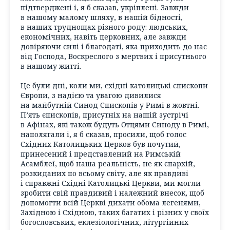
підтверджені і, я б сказав, укріплені. Завжди
в нашому малому шляху, в нашій бідності,
в наших труднощах різного роду: людських,
економічних, навіть церковних, але завжди
довіряючи силі і благодаті, яка приходить до нас
від Господа, Воскреслого з мертвих і присутнього
в нашому житті.
Це були дні, коли ми, східні католицькі єпископи
Європи, з надією та увагою дивилися
на майбутній Синод Єпископів у Римі в жовтні.
П’ять єпископів, присутніх на нашій зустрічі
в Афінах, які також будуть Отцями Синоду в Римі,
наполягали і, я б сказав, просили, щоб голос
Східних Католицьких Церков був почутий,
принесений і представлений на Римській
Асамблеї, щоб наша реальність, не як єпархій,
розкиданих по всьому світу, але як правдиві
і справжні Східні Католицькі Церкви, ми могли
зробити свій правдивий і належний внесок, щоб
допомогти всій Церкві дихати обома легенями,
Західною і Східною, таких багатих і різних у своїх
богословських, еклезіологічних, літургійних