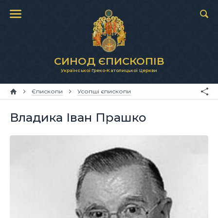
СИНОД ЄПИСКОПІВ
Української Греко-Католицької Церкви
Єпископи
Усопші єпископи
Владика Іван Прашко