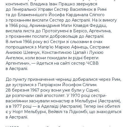
континенті. Владика Іван Прашко звернувся
до Генеральної Управи Сестер Василіянок в Римі
та до Блаженнішого Йосифа Кардинала Сліпого
з проханням вислати Сестер до Австралії. На їх вимогу
в 1966 році, Архимандриня Мати Клавдія Феддіш,
вислала листа до Протоігумені в Берісо, Аргентина,
з проханням послати добровольців до Австралії.
8 липня 1966 року всі Сестри зі сльозами в очах
попрощалися з Матір’ю Марією Афінець, Сестрами
Анизією Шевчук, Константиною Цапай і Лукією
Ангелюк, коли вони покидали їм рідні береги
Аргентини», — йдеться на сайті сестер ЧСВВ
в Австралії.
До пункту призначення черниці добиралися через Рим,
де зустрілися з Патріархом Йосифом Сліпим.
28 березня 1967 року вони уже були у Сіднеї,
де розпочали свій апостолят. У 1970 році сестри-
василіянки заснували монастир в Мельбурні (Австралія),
а в 1977 році — в Аделаїді (Австралія). Тепер їхні обителі
є у Норт Мельбурні, Вейвілі та Лідкомбі, що знаходяться
в Австралії.