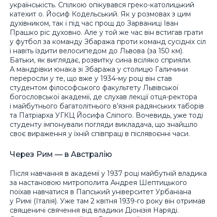
українськість. Спілкою опікувався греко-католицький
катехит о. Йосиф Кодельський. Як у розмовах з цим
духівником, так і під час прощ до Зарваниці Іван
Прашко ріс духовно. Але у той же час він встигав грати
у футбол за команду Збаража проти команд сусідніх сіл
і навіть їздити велосипедом до Львова (за 150 км).
Батьки, як виглядає, розвитку сина всіляко сприяли.
А мандрівки юнака зі Збаража у столицю Галичини
переросли у те, що вже у 1934-му році він став
студентом філософського факультету Львівської
богословської академії, де слухав лекції отця-ректора
і майбутнього багатолітнього в’язня радянських таборів
та Патріарха УГКЦ Йосифа Сліпого. Вочевидь, уже тоді
студенту імпонували погляди викладача, що знайшло
своє вираження у їхній співпраці в післявоєнні часи.
Через Рим — в Австралію
Після навчання в академії у 1937 році майбутній владика
за настановою митрополита Андрея Шептицького
поїхав навчатися в Папський університет Урбаніана
у Римі (Італія). Уже там 2 квітня 1939-го року він отримав
священичі свячення від владики Діонізія Наряді.