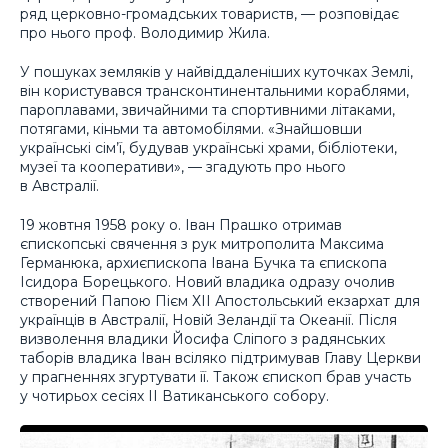
ряд церковно-громадських товариств, — розповідає
про нього проф. Володимир Жила.
У пошуках земляків у найвіддаленіших куточках Землі,
він користувався трансконтинентальними кораблями,
пароплавами, звичайними та спортивними літаками,
потягами, кіньми та автомобілями. «Знайшовши
українські сім’ї, будував українські храми, бібліотеки,
музеї та кооперативи», — згадують про нього
в Австралії.
19 жовтня 1958 року о. Іван Прашко отримав
єпископські свячення з рук митрополита Максима
Германюка, архиєпископа Івана Бучка та єпископа
Ісидора Борецького. Новий владика одразу очолив
створений Папою Пієм ХІІ Апостольський екзархат для
українців в Австралії, Новій Зеландії та Океанії. Після
визволення владики Йосифа Сліпого з радянських
таборів владика Іван всіляко підтримував Главу Церкви
у прагненнях згуртувати її. Також єпископ брав участь
у чотирьох сесіях ІІ Ватиканського собору.