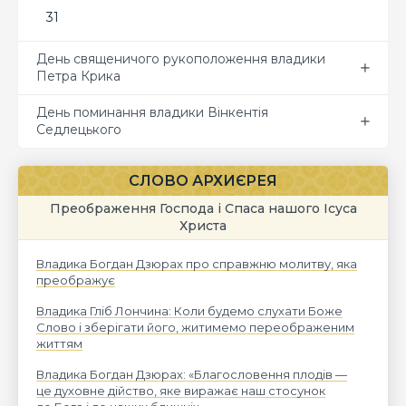
31
День священичого рукоположення владики
Петра Крика
День поминання владики Вінкентія
Седлецького
СЛОВО АРХИЄРЕЯ
Преображення Господа і Спаса нашого Ісуса
Христа
Владика Богдан Дзюрах про справжню молитву, яка
преображує
Владика Гліб Лончина: Коли будемо слухати Боже
Слово і зберігати його, житимемо переображеним
життям
Владика Богдан Дзюрах: «Благословення плодів —
це духовне дійство, яке виражає наш стосунок