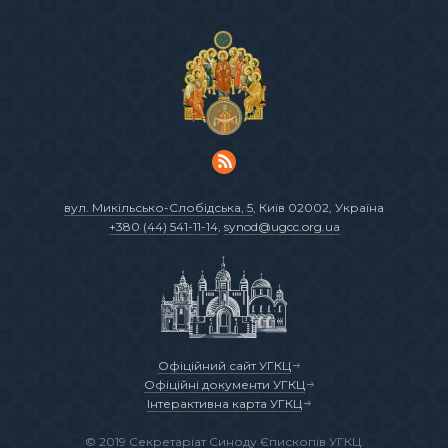
вул. Микільсько-Слобідська, 5
, Київ 02002, Україна
+380 (44) 541-11-14
,
synod@ugcc.org.ua
Офіційний сайт УГКЦ
Офіційні документи УГКЦ
Інтерактивна карта УГКЦ
© 2019 Секретаріат Синоду Єпископів УГКЦ.