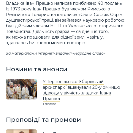
Владика Іван Прашко написав приблизно 40 послань.
Із 1973 року Іван Прашко був членом Римського
Релігійного Товариства католиків «Свята Софія». Окрім
душпастирської праці, він займався науковою роботою:
був дійсним членом НТШ та Українського Історичного
Товариства. Діяльність єрарха — свідчення того,
як можна працювати для рідної землі навіть у,
здавалось би, «чорні моменти історії».
За матеріалами інтернет-видання «Народне слово»
Новини та анонси
У Тернопільсько-Зборівській
архиєпархії вшанували 20-у річницю
відходу у вічність владики Івана
Прашка
1 лютого
Проповіді та промови