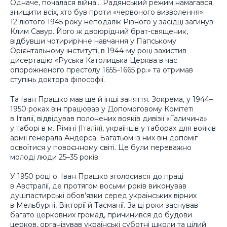
Одначе, почалася війна… Радянський режим намагався
знищити всіх, хто був проти «червоного визволення».
12 лютого 1945 року неподалік Рівного у засідці загинув
Клим Савур. Його ж двоюрідний брат-священик,
відбувши чотирирічне навчання у Папському
Орієнтальному інституті, в 1944-му році захистив
дисертацію «Руська Католицька Церква в час
опорожненого престолу 1655–1665 рр.» та отримав
ступінь доктора філософії.
Та Іван Прашко мав ще й інші заняття. Зокрема, у 1944–
1950 роках він працював у Допомоговому Комітеті
в Італії, відвідував полонених вояків дивізії «Галичина»
у таборі в м. Ріміні (Італія), українців у таборах для вояків
армії генерала Андерса. Багатьом із них він допоміг
освоїтися у повоєнному світі. Це були переважно
молоді люди 25–35 років.
У 1950 році о. Іван Прашко зголосився до праці
в Австралії, де протягом восьми років виконував
душпастирські обов’язки серед українських вірних
в Мельбурні, Вікторії й Тасманії. За ці роки заснував
багато церковних громад, причинився до будови
церков, організував українські суботні школи та цілий