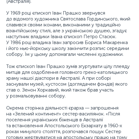
(Австралія).
У 1969 році єпископ Іван Прашко звернувся
до відомого художника Святослава Гординського, який
славився своїми іконами, виконаними у традиційно
візантійському стилі, але з українською душею, згадує
наступник владики Івана єпископ Петро Стасюк.
У 1986 році владика Іван запросив Бориса Макаренка
і його нью-йоркську школу закінчити розпис середини
собору. Їм у цьому допомагали численні художники.
Тож єпископ Іван Прашко зумів згуртувати цілу плеяду
митців для оздоблення головного греко-католицького
храму нашої діаспори в Австралії. А при соборі
заснували музей, кустосом (доглядачем фондів) якого
став о. Зенон Хоркавий, який також брав участь
у розмальовуванні собору.
Окрема сторінка діяльності єрарха — запрошення
на «Зелений континент» сестер-василіянок. «Після
поселення українських біженців в Австралії
та встановлення Апостольського Екзархату в 1960-х
роках минулого століття, розпочався пошук Сестер
готових жертвуватися на апостольську працю на тому