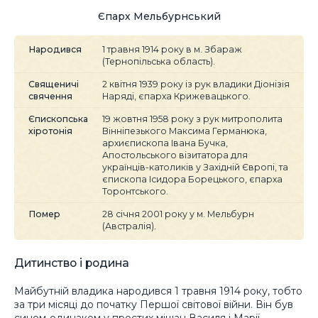
Єпарх Мельбурнський
Народився
1 травня 1914 року в м. Збараж
(Тернопільська область).
Священичі
2 квітня 1939 року із рук владики Діонізія
свячення
Наряді, єпарха Крижевацького.
Єпископська
19 жовтня 1958 року з рук митрополита
хіротонія
Вінніпезького Максима Германюка,
архиєпископа Івана Бучка,
Апостольського візитатора для
українців-католиків у Західній Європі, та
єпископа Ісидора Борецького, єпарха
Торонтського.
Помер
28 січня 2001 року у м. Мельбурн
(Австралія).
Дитинство і родина
Майбутній владика народився 1 травня 1914 року, тобто
за три місяці до початку Першої світової війни. Він був