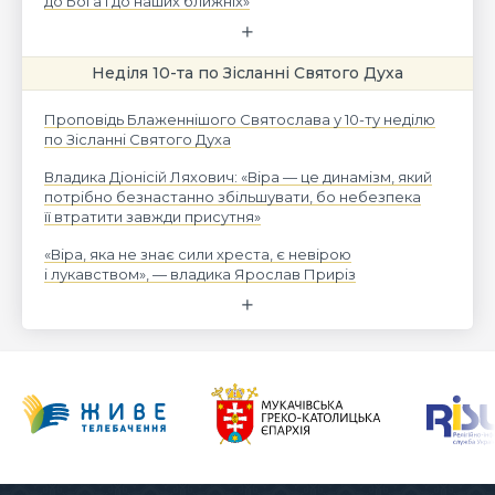
до Бога і до наших ближніх»
Неділя 10-та по Зісланні Святого Духа
Проповідь Блаженнішого Святослава у 10-ту неділю
по Зісланні Святого Духа
Владика Діонісій Ляхович: «Віра — це динамізм, який
потрібно безнастанно збільшувати, бо небезпека
її втратити завжди присутня»
«Віра, яка не знає сили хреста, є невірою
і лукавством», — владика Ярослав Приріз