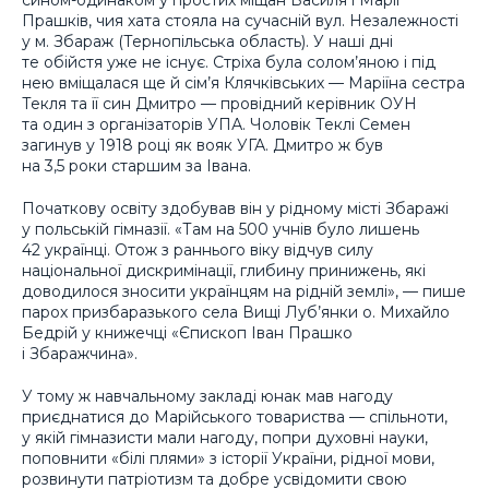
сином-одинаком у простих міщан Василя і Марії
Прашків, чия хата стояла на сучасній вул. Незалежності
у м. Збараж (Тернопільська область). У наші дні
те обійстя уже не існує. Стріха була солом’яною і під
нею вміщалася ще й сім’я Клячківських — Маріїна сестра
Текля та її син Дмитро — провідний керівник ОУН
та один з організаторів УПА. Чоловік Теклі Семен
загинув у 1918 році як вояк УГА. Дмитро ж був
на 3,5 роки старшим за Івана.
Початкову освіту здобував він у рідному місті Збаражі
у польській гімназії. «Там на 500 учнів було лишень
42 українці. Отож з раннього віку відчув силу
національної дискримінації, глибину принижень, які
доводилося зносити українцям на рідній землі», — пише
парох призбаразького села Вищі Луб’янки о. Михайло
Бедрій у книжечці «Єпископ Іван Прашко
і Збаражчина».
У тому ж навчальному закладі юнак мав нагоду
приєднатися до Марійського товариства — спільноти,
у якій гімназисти мали нагоду, попри духовні науки,
поповнити «білі плями» з історії України, рідної мови,
розвинути патріотизм та добре усвідомити свою