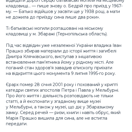
відвідати дорогі серцю батьківські могили на місцевому
кладовищі… — пише знову о. Бедрій про приїзд у 1967-
му. — Батько відійшов у засвіти ще у 1938 році, а мати
не дожила до приїзду сина лише два роки».
Ті батьківські могили розташовані на міському
кладовищі у м. Збаражі (Тернопільська область).
Під час відвідин уже незалежної України владика Іван
Прашко збирав матеріали до історії життя і загибелі
Дмитра Клячківського, виступав з ініціативою
встановлення пам’ятника йому у рідному місті. Але
поганий стан здоров’я завадив єпископу приїхати
на відкриття цього монумента 9 липня 1995-го року.
Єрарх помер 28 січня 2001 року і похований у крипті
катедри святих апостолів Петра і Павла у Мельбурні.
Про його життя і діяльність розповідають не тільки
статті, а й експонати у згаданому вище музеї
у Мельбурні, а також у музеї, що діє у Збаразькому
замку. Серед речей — ризи, книги і навіть обрус, який
Марія Прашко вишила для сина, але не встигла
передати.