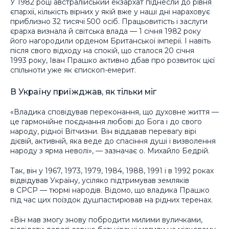
У 1982 році австралійський екзархат піднесли до рівня
єпархії, кількість вірних у якій вже у наші дні нараховує
приблизно 32 тисячі 500 осіб. Працьовитість і заслуги
єрарха визнала й світська влада — 1 січня 1982 року
його нагородили орденом Британської імперії. І навіть
після свого відходу на спокій, що сталося 20 січня
1993 року, Іван Прашко активно дбав про розвиток цієї
спільноти уже як єпископ-емерит.
В Україну приїжджав, як тільки міг
«Владика сповідував переконання, що духовне життя —
це гармонійне поєднання любові до Бога і до свого
народу, рідної Вітчизни. Він віддавав перевагу вірі
дієвій, активній, яка веде до спасіння душі і визволення
народу з ярма неволі», — зазначає о. Михайло Бедрій.
Так, він у 1967, 1973, 1979, 1984, 1988, 1991 і в 1992 роках
відвідував Україну, усіляко підтримував земляків
в СРСР — тюрмі народів. Відомо, що владика Прашко
під час цих поїздок душпастирював на рідних теренах.
«Він мав змогу знову побродити милими вуличками,