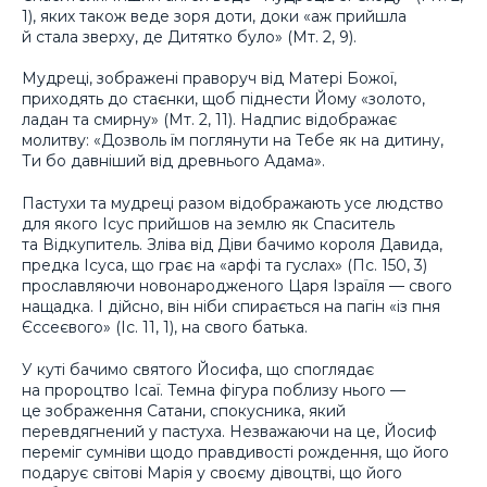
1)
,
яких також веде зоря доти, доки «аж прийшла
й стала зверху, де Дитятко було» (Мт. 2, 9)
.
Мудреці, зображені праворуч від Матері Божої,
приходять до стаєнки, щоб піднести Йому «золото,
ладан та смирну» (Мт. 2, 11)
.
Надпис відображає
молитву: «Дозволь їм поглянути на Тебе як на дитину,
Ти бо давніший від древнього Адама».
Пастухи та мудреці разом відображають усе людство
для якого Ісус прийшов на землю як Спаситель
та Відкупитель. Зліва від Діви бачимо короля Давида,
предка Ісуса, що грає на «арфі та гуслах» (Пс. 150, 3)
прославляючи новонародженого Царя Ізраїля — свого
нащадка. І дійсно, він ніби спирається на пагін «із пня
Єссеєвого» (Іс. 11, 1), на свого батька.
У куті бачимо святого Йосифа, що споглядає
на пророцтво Ісаї. Темна фігура поблизу нього —
це зображення Сатани, спокусника, який
перевдягнений у пастуха. Незважаючи на це, Йосиф
переміг сумніви щодо правдивості рождення, що його
подарує світові Марія у своєму дівоцтві, що його