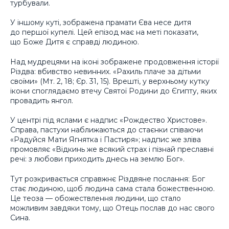
турбували.
У іншому куті, зображена прамати Єва несе дитя
до першої купелі. Цей епізод має на меті показати,
що Боже Дитя є справді людиною.
Над мудрецями на іконі зображене продовження історії
Різдва: вбивство невинних. «Рахиль плаче за дітьми
своїми» (Мт. 2, 18; Єр. 31, 15). Врешті, у верхньому кутку
ікони споглядаємо втечу Святої Родини до Єгипту, яких
провадить янгол.
У центрі під яслами є надпис «Рождество Христове».
Справа, пастухи наближаються до стаєнки співаючи
«Радуйся Мати Ягнятка і Пастиря»; надпис же зліва
промовляє «Відкинь же всякий страх і пізнай преславні
речі: з любови приходить днесь на землю Бог».
Тут розкривається справжнє Різдвяне послання: Бог
стає людиною, щоб людина сама стала божественною.
Це теоза — обожествлення людини, що стало
можливим завдяки тому, що Отець послав до нас свого
Сина.