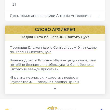
31
День поминання владики Антонія Ангеловича
СЛОВО АРХИЄРЕЯ
Неділя 10-та по Зісланні Святого Духа
Проповідь Блаженнішого Святослава у 10-ту неділю
по Зісланні Святого Духа
Владика Діонісій Ляхович: «Віра — це динамізм, який
потрібно безнастанно збільшувати, бо небезпека
її втратити завжди присутня»
«Віра, яка не знає сили хреста, є невірою
і лукавством», — владика Ярослав Приріз