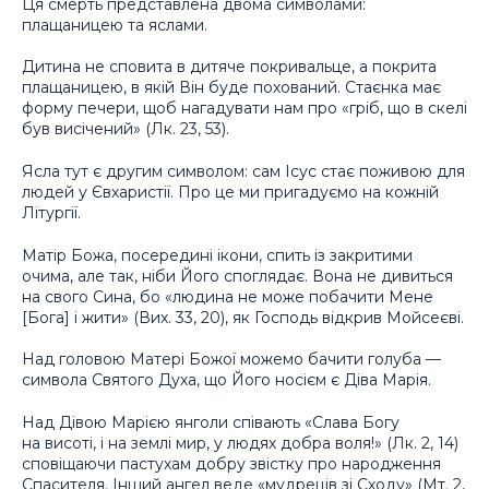
Ця смерть представлена двома символами:
плащаницею та яслами.
Дитина не сповита в дитяче покривальце, а покрита
плащаницею, в якій Він буде похований. Стаєнка має
форму печери, щоб нагадувати нам про «гріб, що в скелі
був висічений» (Лк. 23, 53).
Ясла тут є другим символом: сам Ісус стає поживою для
людей у Євхаристії. Про це ми пригадуємо на кожній
Літургії.
Матір Божа, посередині ікони, спить із закритими
очима, але так, ніби Його споглядає. Вона не дивиться
на свого Сина, бо «людина не може побачити Мене
[Бога] і жити» (Вих. 33, 20), як Господь відкрив Мойсеєві.
Над головою Матері Божої можемо бачити голуба —
символа Святого Духа, що Його носієм є Діва Марія.
Над Дівою Марією янголи співають «Слава Богу
на висоті, і на землі мир, у людях добра воля!» (Лк. 2, 14)
сповіщаючи пастухам добру звістку про народження
Спасителя. Інший ангел веде «мудреців зі Сходу» (Мт. 2,