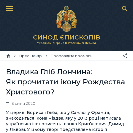
СИНОД ЄПИСКОПІВ
Української Греко-Католицької Церкви
Прес-центр
Проповіді та промови
Владика Гліб Лончина:
Як прочитати ікону Рождества
Христового?
3 січня 2020
У церкві Бориса і Гліба, що у Санлісі у Франції,
знаходиться ікона Різдва, яку у 2013 році написала
українська іконописець Іванка Крип’якевич-Димид
у Львові. У цьому творі представлена історія