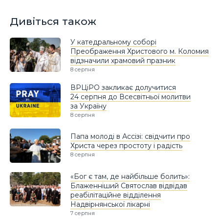
Дивіться також
У катедральному соборі
Преображення Христового м. Коломия
відзначили храмовий празник
8 серпня
ВРЦіРО закликає долучитися
24 серпня до Всесвітньої молитви
за Україну
8 серпня
Папа молоді в Ассізі: свідчити про
Христа через простоту і радість
8 серпня
«Бог є там, де найбільше болить»:
Блаженніший Святослав відвідав
реабілітаційне відділення
Надвірнянської лікарні
7 серпня