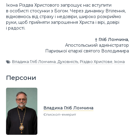
Ікона Різдва Христового запрошує нас вступити
в особисті стосунки з Богом. Через динаміку Втілення,
відмовмось від страху і недовіри, широко розкриймо
руки, щоб прийняти запрошення Христа і вірі, довірі
і радості.
† Гліб Лончина,
Апостольський адміністратор
Паризької єпархії святого Володимира
Владика Гліб Лончина
,
Духовність
,
Різдво Христове
,
Ікона
Персони
Владика Гліб Лончина
Єпископ-емерит