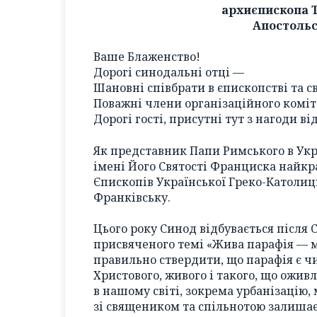
архиєпископа 
Апостольс
Ваше Блаженство!
Дорогі синодальні отці —
Шановні співбрати в єпископстві та с
Поважні члени організаційного коміт
Дорогі гості, присутні тут з нагоди в
Як представник Папи Римського в Укра
імені Його Святості Франциска найк
Єпископів Української Греко-Католиць
Франківську.
Цього року Синод відбувається після 
присвяченого темі «Жива парафія — м
правильно ствердити, що парафія є ч
Христового, живого і такого, що ожив
в нашому світі, зокрема урбанізацію,
зі священиком та спільнотою залиша