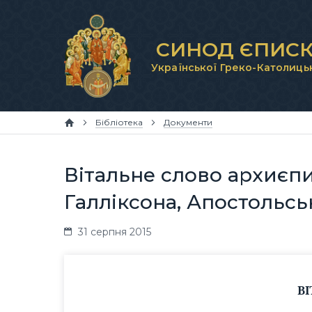
СИНОД ЄПИСК
Української Греко-Католиць
Бібліотека
Документи
Вітальне слово архиєп
Галліксона, Апостольсь
31 серпня 2015
В