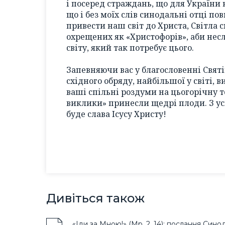
і посеред страждань, що для України 
що і без моїх слів синодальні отці по
привести наш світ до Христа, Світла св
охрещених як «Христофорів», аби нес
світу, який так потребує цього.
Запевняючи вас у благословенні Свят
східного обряду, найбільшої у світі, 
ваші спільні роздуми на цьогорічну 
виклики» принесли щедрі плоди. З ус
буде слава Ісусу Христу!
Дивіться також
«Іди за Мною!» (Мр. 2, 14): послання Сино