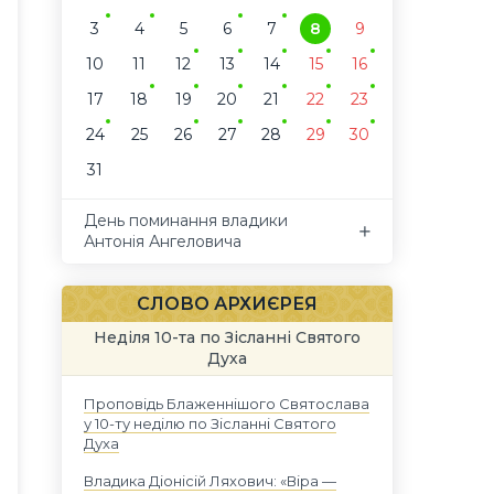
3
4
5
6
7
8
9
10
11
12
13
14
15
16
17
18
19
20
21
22
23
24
25
26
27
28
29
30
31
День поминання владики
Антонія Ангеловича
СЛОВО АРХИЄРЕЯ
Неділя 10-та по Зісланні Святого
Духа
Проповідь Блаженнішого Святослава
у 10-ту неділю по Зісланні Святого
Духа
Владика Діонісій Ляхович: «Віра —