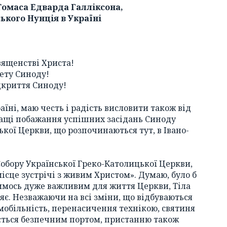
Томаса Едварда Галліксона,
ького Нунція в Україні
вященстві Христа!
ету Синоду!
ідкриття Синоду!
їні, маю честь і радість висловити також від
ращі побажання успішних засідань Синоду
кої Церкви, що розпочинаються тут, в Івано-
Собору Української Греко-Католицької Церкви,
ісце зустрічі з живим Христом». Думаю, було б
имось дуже важливим для життя Церкви, Тіла
ляє. Незважаючи на всі зміни, що відбуваються
 мобільність, перенасичення технікою, святиня
ється безпечним портом, пристанню також