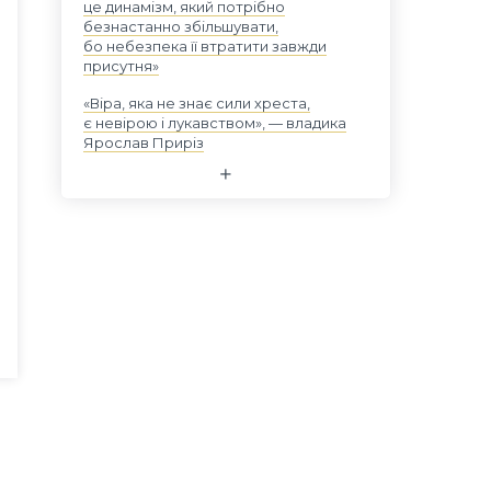
це динамізм, який потрібно
безнастанно збільшувати,
бо небезпека її втратити завжди
присутня»
«Віра, яка не знає сили хреста,
є невірою і лукавством», — владика
Ярослав Приріз