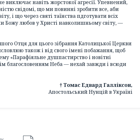
не виключає навіть жорстокої агресії. Упевнений,
вністю свідомі, що ми повинні зробити все, аби
іту, і що через святі таїнства пдготувати всіх
ли Божу любов у Христі навколишньому світу, —
ішого Отця для цього зібрання Католицької Церкви
висловлюю також і від свого імені побажання, щоб
тему «Парафіяльне душпастирство і новітні
ім благословенням Неба — нехай завжди і всюди
† Томас Едвард Галліксон,
Апостольський Нунцій в Україні
ду