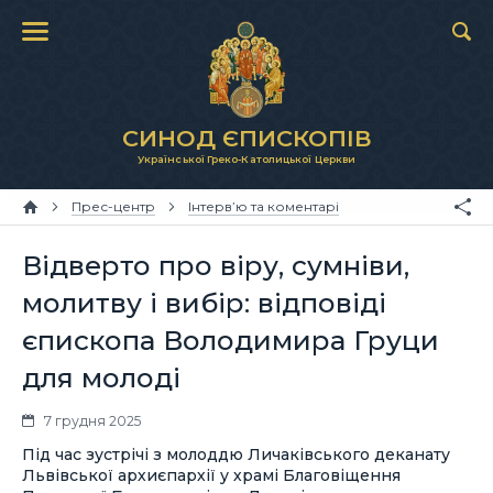
СИНОД ЄПИСКОПІВ
Української Греко-Католицької Церкви
Прес-центр
Інтерв’ю та коментарі
Відверто про віру, сумніви,
молитву і вибір: відповіді
єпископа Володимира Груци
для молоді
7 грудня 2025
Під час зустрічі з молоддю Личаківського деканату
Львівської архиєпархії у храмі Благовіщення