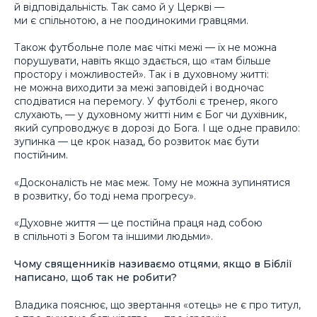
й відповідальність. Так само й у Церкві —
ми є спільнотою, а не поодинокими гравцями.
Також футбольне поле має чіткі межі — їх не можна
порушувати, навіть якщо здається, що «там більше
простору і можливостей». Так і в духовному житті:
не можна виходити за межі заповідей і водночас
сподіватися на перемогу. У футболі є тренер, якого
слухають, — у духовному житті ним є Бог чи духівник,
який супроводжує в дорозі до Бога. І ще одне правило:
зупинка — це крок назад, бо розвиток має бути
постійним.
«Досконалість не має меж. Тому не можна зупинятися
в розвитку, бо тоді нема прогресу».
«Духовне життя — це постійна праця над собою
в спільноті з Богом та іншими людьми».
Чому священників називаємо отцями, якщо в Біблії
написано, щоб так не робити?
Владика пояснює, що звертання «отець» не є про титул,