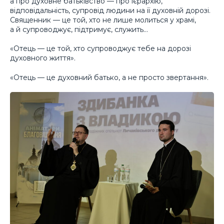
а про духовне батьківство — про ієрархію,
відповідальність, супровід людини на її духовній дорозі.
Священник — це той, хто не лише молиться у храмі,
а й супроводжує, підтримує, служить…
«Отець — це той, хто супроводжує тебе на дорозі
духовного життя».
«Отець — це духовний батько, а не просто звертання».