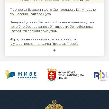
Проповідь Блаженнішого Святослава у 10-ту неділю
по Зісланні Святого Духа
Владика Діонісій Ляхович: «Віра — це динамізм, який
потрібно безнастанно збільшувати, бо небезпека
її втратити завжди присутня»
«Віра, яка не знає сили хреста, є невірою
і лукавством», — владика Ярослав Приріз