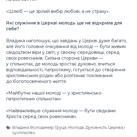
«Шлюб — це зрілий вибір любові, а не страху».
Які служіння в Церкві молодь ще не відкрила для
себе?
Владика наголошує, що завдань у Церкві дуже багато,
але його головне очікування від молоді — бути живим
свідоцтвом віри у світі, у своєму середовищі, серед
своїх ровесників. Сильна сторона Церкви —
у спільнотах, де молодь зростає духовно, вчиться
відповідальності, патріотизму, готується до створення
християнських родин або розпізнає покликання
до богопосвяченого життя.
«Майбутнє нашої молоді — у християнсько-
патріотичних спільнотах».
«Найважливіше служіння молоді — бути свідками
Христа серед своїх ровесників».
Владика Володимир Груца
,
Молодь
,
Духовність
,
Церква і
суспільство