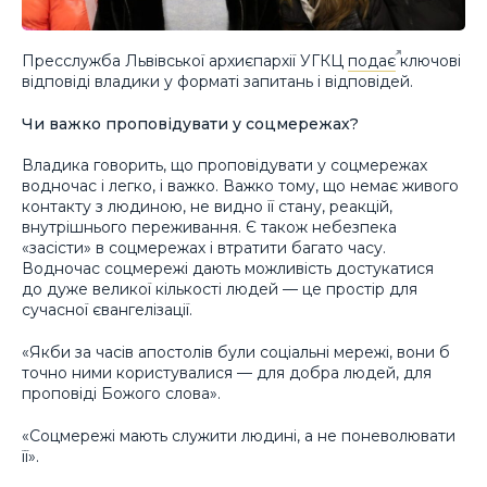
Пресслужба Львівської архиєпархії УГКЦ
подає
ключові
відповіді владики у форматі запитань і відповідей.
Чи важко проповідувати у соцмережах?
Владика говорить, що проповідувати у соцмережах
водночас і легко, і важко. Важко тому, що немає живого
контакту з людиною, не видно її стану, реакцій,
внутрішнього переживання. Є також небезпека
«засісти» в соцмережах і втратити багато часу.
Водночас соцмережі дають можливість достукатися
до дуже великої кількості людей — це простір для
сучасної євангелізації.
«Якби за часів апостолів були соціальні мережі, вони б
точно ними користувалися — для добра людей, для
проповіді Божого слова».
«Соцмережі мають служити людині, а не поневолювати
її».