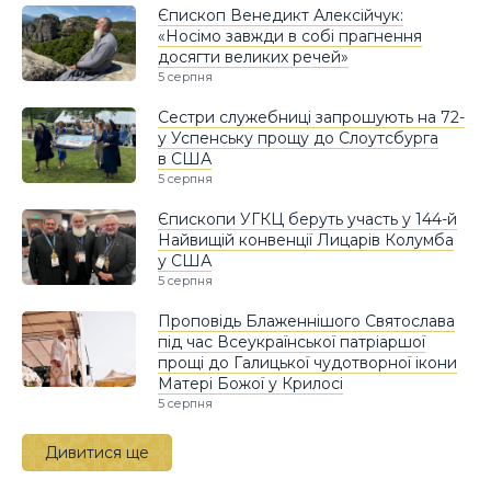
Єпископ Венедикт Алексійчук:
«Носімо завжди в собі прагнення
досягти великих речей»
5 серпня
Сестри служебниці запрошують на 72-
у Успенську прощу до Слоутсбурга
в США
5 серпня
Єпископи УГКЦ беруть участь у 144-й
Найвищій конвенції Лицарів Колумба
у США
5 серпня
Проповідь Блаженнішого Святослава
під час Всеукраїнської патріаршої
прощі до Галицької чудотворної ікони
Матері Божої у Крилосі
5 серпня
Дивитися ще