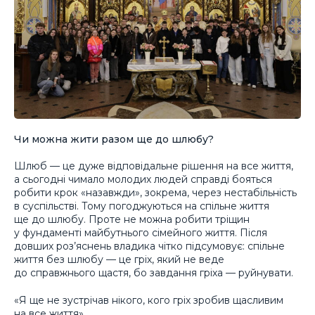
Чи можна жити разом ще до шлюбу?
Шлюб — це дуже відповідальне рішення на все життя,
а сьогодні чимало молодих людей справді бояться
робити крок «назавжди», зокрема, через нестабільність
в суспільстві. Тому погоджуються на спільне життя
ще до шлюбу. Проте не можна робити тріщин
у фундаменті майбутнього сімейного життя. Після
довших роз’яснень владика чітко підсумовує: спільне
життя без шлюбу — це гріх, який не веде
до справжнього щастя, бо завдання гріха — руйнувати.
«Я ще не зустрічав нікого, кого гріх зробив щасливим
на все життя».