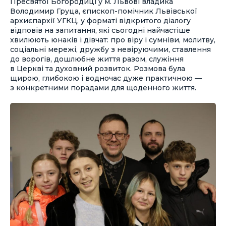
Пресвятої Богородиці у м. Львові владика
Володимир Груца, єпископ-помічник Львівської
архиєпархії УГКЦ, у форматі відкритого діалогу
відповів на запитання, які сьогодні найчастіше
хвилюють юнаків і дівчат: про віру і сумніви, молитву,
соціальні мережі, дружбу з невіруючими, ставлення
до ворогів, дошлюбне життя разом, служіння
в Церкві та духовний розвиток. Розмова була
щирою, глибокою і водночас дуже практичною —
з конкретними порадами для щоденного життя.