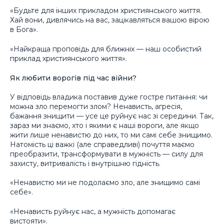
«Будьте для інших прикладом християнського життя.
Хай вони, дивлячись на вас, зацікавляться вашою вірою
в Бога».
«Найкраща проповідь для ближніх — наш особистий
приклад християнського життя».
Як любити ворогів під час війни?
У відповідь владика поставив дуже гостре питання: чи
можна зло перемогти злом? Ненависть, агресія,
бажання знищити — усе це руйнує нас зі середини. Так,
зараз ми знаємо, хто і якими є наші вороги, але якщо
жити лише ненавистю до них, то ми самі себе знищимо.
Натомість ці важкі (але справедливі) почуття маємо
преобразити, трансформувати в мужність — силу для
захисту, витривалість і внутрішню гідність.
«Ненавистю ми не подолаємо зло, але знищимо самі
себе».
«Ненависть руйнує нас, а мужність допомагає
вистояти».