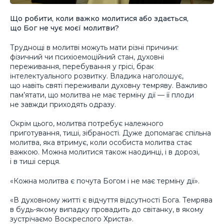
Що робити, коли важко молитися або здається,
що Бог не чує моєї молитви?
Труднощі в молитві можуть мати різні причини:
фізичний чи психіоемоційний стан, духовні
переживання, перебування у грісі, брак
інтелектуального розвитку. Владика наголошує,
що навіть святі переживали духовну темряву. Важливо
пам’ятати, що молитва не має терміну дії — її плоди
не завжди приходять одразу.
Окрім цього, молитва потребує належного
приготування, тиші, зібраності. Дуже допомагає спільна
молитва, яка втримує, коли особиста молитва стає
важкою. Можна молитися також наодинці, і в дорозі,
і в тиші серця.
«Кожна молитва є почута Богом і не має терміну дії».
«В духовному житті є відчуття відсутності Бога. Темрява
в будь-якому випадку провадить до світанку, в якому
зустрічаємо Воскреслого Христа».