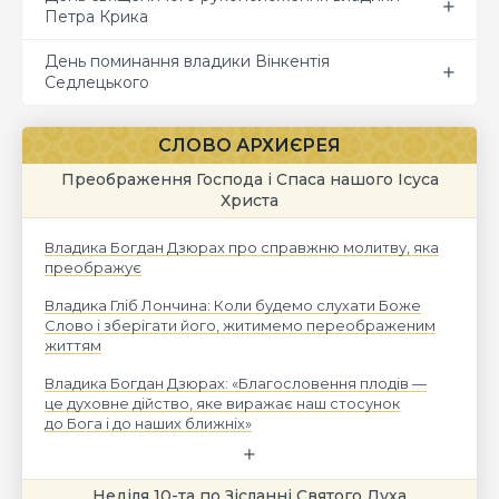
Петра Крика
День поминання владики Вінкентія
Седлецького
СЛОВО АРХИЄРЕЯ
Преображення Господа і Спаса нашого Ісуса
Христа
Владика Богдан Дзюрах про справжню молитву, яка
преображує
Владика Гліб Лончина: Коли будемо слухати Боже
Слово і зберігати його, житимемо переображеним
життям
Владика Богдан Дзюрах: «Благословення плодів —
це духовне дійство, яке виражає наш стосунок
до Бога і до наших ближніх»
Неділя 10-та по Зісланні Святого Духа