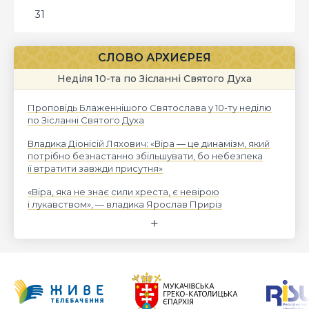
31
СЛОВО АРХИЄРЕЯ
Неділя 10-та по Зісланні Святого Духа
Проповідь Блаженнішого Святослава у 10-ту неділю
по Зісланні Святого Духа
Владика Діонісій Ляхович: «Віра — це динамізм, який
потрібно безнастанно збільшувати, бо небезпека
її втратити завжди присутня»
«Віра, яка не знає сили хреста, є невірою
і лукавством», — владика Ярослав Приріз