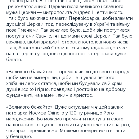
Первоієрарха. Він же став провідником Української
Греко-Католицької Церкви після великого і славного
мужа Церкви — митрополита Андрея Шептицького.
І так було важливо зламати Первоієрарха, щоби зламати
дух цілої Церкви, тоді переслідувану в Україні та вільну
поза її межами. Так важливо було, щоби він поступився
постулатами Євангелія і догмами своєї Церкви. Так було
важливо, щоби зрадив Петрові, апостолові нових часів
Папі, Апостольській Столиці і святому єднанню, за яке
наша Церква упродовж цілої історії натерпілася дуже
багато.
«Великого бажайте» — промовляв він до свого народу,
щоби ми не змізерніли, щоби не шукали легкого
хліба чи легких статків, щоби ми будували свій храм
душі високо і гідно, правдиво і достойно на доброму
фундаменті, на камені, яким є Христос.
«Великого бажайте». Дуже актуальним є цей заклик
патріарха Йосифа Сліпого у 130-ту річницю його
народження. Бо можемо проміняти постулати свого
національного і духовного життя у контексті тих загроз,
які зараз переживаємо. Можемо зневіритися і впасти
у безнадію.