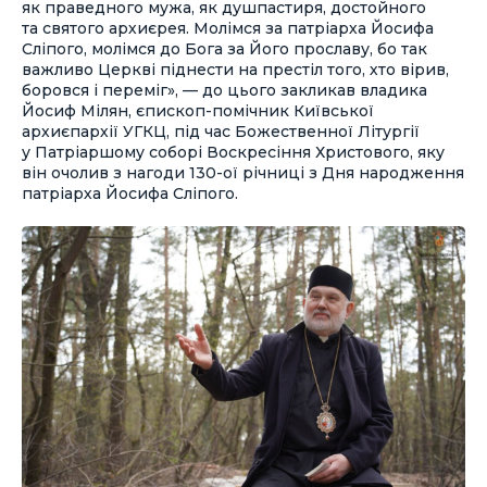
як праведного мужа, як душпастиря, достойного
та святого архиєрея. Молімся за патріарха Йосифа
Сліпого, молімся до Бога за Його прославу, бо так
важливо Церкві піднести на престіл того, хто вірив,
боровся і переміг», — до цього закликав владика
Йосиф Мілян, єпископ-помічник Київської
архиєпархії УГКЦ, під час Божественної Літургії
у Патріаршому соборі Воскресіння Христового, яку
він очолив з нагоди 130-ої річниці з Дня народження
патріарха Йосифа Сліпого.