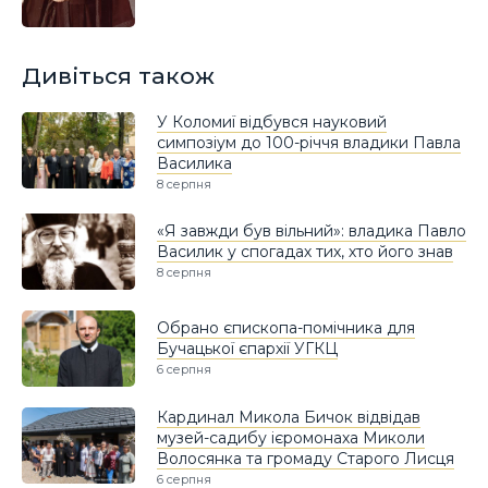
Дивіться також
У Коломиї відбувся науковий
симпозіум до 100-річчя владики Павла
Василика
8 серпня
«Я завжди був вільний»: владика Павло
Василик у спогадах тих, хто його знав
8 серпня
Обрано єпископа-помічника для
Бучацької єпархії УГКЦ
6 серпня
Кардинал Микола Бичок відвідав
музей-садибу ієромонаха Миколи
Волосянка та громаду Старого Лисця
6 серпня