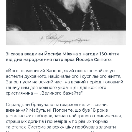
Зі слова владики Йосифа Міляна з нагоди 130-ліття
від дня народження патріарха Йосифа Сліпого:
«Його знаменитий Заповіт, який охоплює майже усі
аспекти духовного, національного і суспільного життя,
Заповіт усім на всякий час і на всякий період, головний
і значущим для кожного українця і для кожного
християнина — „Великого бажайте“.
Справді, чи бракувало патріархові величі, слави,
визнання? Мабуть, ні. Попри те, що був 18 років
у сталінських таборах, зазнав найгіршого приниження,
страшних допитів і поневірянь по різних тюрмах
та етапах. Система за всяку ціну пробувала зламати