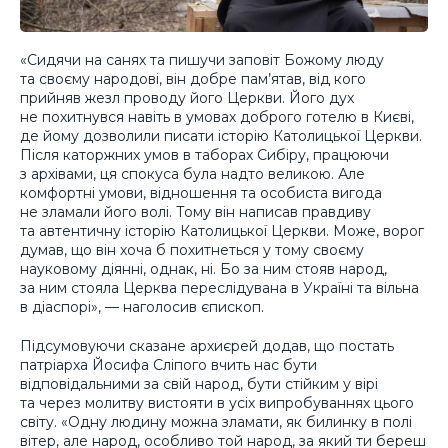
«Сидячи на санях та пишучи заповіт Божому люду
та своєму народові, він добре пам’ятав, від кого
прийняв жезл проводу його Церкви. Його дух
не похитнувся навіть в умовах доброго готелю в Києві,
де йому дозволили писати історію Католицької Церкви.
Після каторжних умов в таборах Сибіру, працюючи
з архівами, ця спокуса була надто великою. Але
комфортні умови, відношення та особиста вигода
не зламали його волі. Тому він написав правдиву
та автентичну історію Католицької Церкви. Може, ворог
думав, що він хоча б похитнеться у тому своєму
науковому діянні, однак, ні. Бо за ним стояв народ,
за ним стояла Церква переслідувана в Україні та вільна
в діаспорі», — наголосив єпископ.
Підсумовуючи сказане архиєрей додав, що постать
патріарха Йосифа Сліпого вчить нас бути
відповідальними за свій народ, бути стійким у вірі
та через молитву вистояти в усіх випробуваннях цього
світу. «Одну людину можна зламати, як билинку в полі
вітер, але народ, особливо той народ, за який ти береш