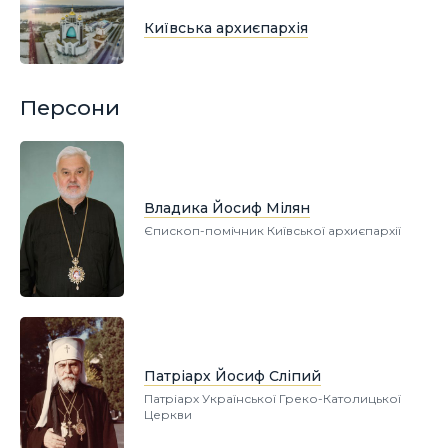
Київська архиєпархія
Персони
Владика Йосиф Мілян
Єпископ-помічник Київської архиєпархії
Патріарх Йосиф Сліпий
Патріарх Української Греко-Католицької
Церкви