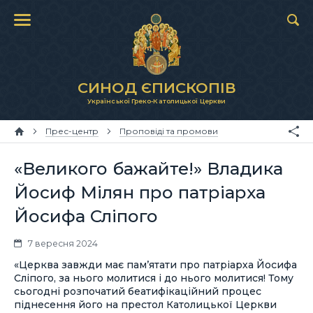
СИНОД ЄПИСКОПІВ
Української Греко-Католицької Церкви
Прес-центр
Проповіді та промови
«Великого бажайте!» Владика
Йосиф Мілян про патріарха
Йосифа Сліпого
7 вересня 2024
«Церква завжди має пам’ятати про патріарха Йосифа
Сліпого, за нього молитися і до нього молитися! Тому
сьогодні розпочатий беатифікаційний процес
піднесення його на престол Католицької Церкви