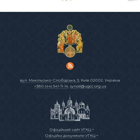
вул. Микільсько-Слобідська, 5
, Київ 02002, Україна
+380 (44) 541-11-14
,
synod@ugcc.org.ua
Офіційний сайт УГКЦ
Офіційні документи УГКЦ