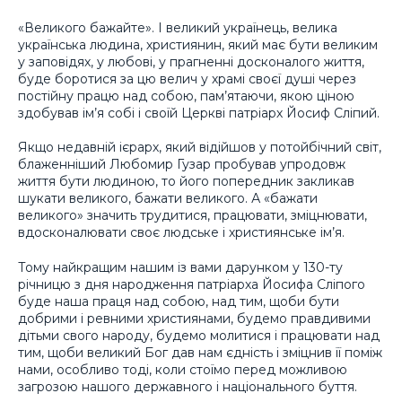
«Великого бажайте». І великий українець, велика
українська людина, християнин, який має бути великим
у заповідях, у любові, у прагненні досконалого життя,
буде боротися за цю велич у храмі своєї душі через
постійну працю над собою, пам’ятаючи, якою ціною
здобував ім’я собі і своїй Церкві патріарх Йосиф Сліпий.
Якщо недавній ієрарх, який відійшов у потойбічний світ,
блаженніший Любомир Гузар пробував упродовж
життя бути людиною, то його попередник закликав
шукати великого, бажати великого. А «бажати
великого» значить трудитися, працювати, зміцнювати,
вдосконалювати своє людське і християнське ім’я.
Тому найкращим нашим із вами дарунком у 130-ту
річницю з дня народження патріарха Йосифа Сліпого
буде наша праця над собою, над тим, щоби бути
добрими і ревними християнами, будемо правдивими
дітьми свого народу, будемо молитися і працювати над
тим, щоби великий Бог дав нам єдність і зміцнив її поміж
нами, особливо тоді, коли стоїмо перед можливою
загрозою нашого державного і національного буття.