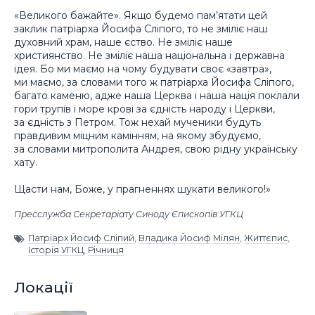
«Великого бажайте». Якщо будемо пам’ятати цей
заклик патріарха Йосифа Сліпого, то не зміліє наш
духовний храм, наше єство. Не зміліє наше
християнство. Не зміліє наша національна і державна
ідея. Бо ми маємо на чому будувати своє «завтра»,
ми маємо, за словами того ж патріарха Йосифа Сліпого,
багато каменю, адже наша Церква і наша нація поклали
гори трупів і море крові за єдність народу і Церкви,
за єдність з Петром. Тож нехай мученики будуть
правдивим міцним камінням, на якому збудуємо,
за словами митрополита Андрея, свою рідну українську
хату.
Щасти нам, Боже, у прагненнях шукати великого!»
Пресслужба Секретаріату Синоду Єпископів УГКЦ
Патріарх Йосиф Сліпий
,
Владика Йосиф Мілян
,
Життєпис
,
Історія УГКЦ
,
Річниця
Локації