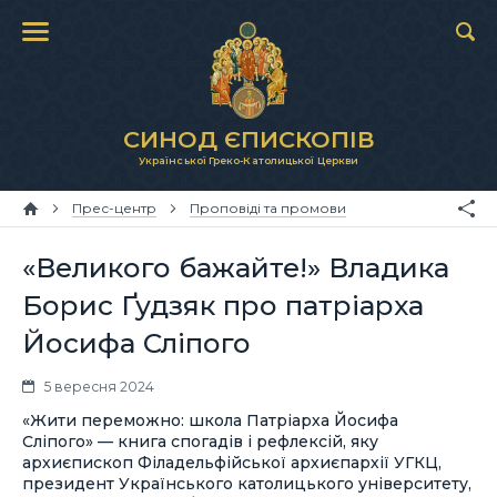
СИНОД ЄПИСКОПІВ
Української Греко-Католицької Церкви
Прес-центр
Проповіді та промови
«Великого бажайте!» Владика
Борис Ґудзяк про патріарха
Йосифа Сліпого
5 вересня 2024
«Жити переможно: школа Патріарха Йосифа
Сліпого» — книга спогадів і рефлексій, яку
архиєпископ Філадельфійської архиєпархії УГКЦ,
президент Українського католицького університету,