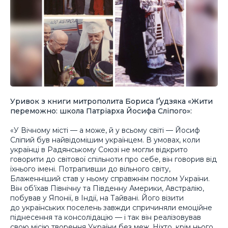
Уривок з книги митрополита Бориса Ґудзяка «Жити
переможно: школа Патріарха Йосифа Сліпого»:
«У Вічному місті — а може, й у всьому світі — Йосиф
Сліпий був найвідомішим українцем. В умовах, коли
українці в Радянському Союзі не могли відкрито
говорити до світової спільноти про себе, він говорив від
їхнього імені. Потрапивши до вільного світу,
Блаженніший став у ньому справжнім послом України.
Він об’їхав Північну та Південну Америки, Австралію,
побував у Японії, в Індії, на Тайвані. Його візити
до українських поселень завжди спричиняли емоційне
піднесення та консолідацію — і так він реалізовував
свою місію творення України без меж. Ніхто, крім нього,