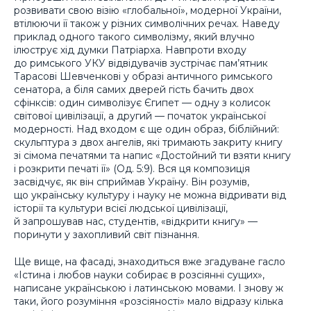
розвивати свою візію «глобальної», модерної України,
втілюючи її також у різних символічних речах. Наведу
приклад одного такого символізму, який влучно
ілюструє хід думки Патріарха. Навпроти входу
до римського УКУ відвідувачів зустрічає пам’ятник
Тарасові Шевченкові у образі античного римського
сенатора, а біля самих дверей гість бачить двох
сфінксів: один символізує Єгипет — одну з колисок
світової цивілізації, а другий — початок української
модерності. Над входом є ще один образ, біблійний:
скульптура з двох ангелів, які тримають закриту книгу
зі сімома печатями та напис «Достойний ти взяти книгу
і розкрити печаті її» (Од. 5:9). Вся ця композиція
засвідчує, як він сприймав Україну. Він розумів,
що українську культуру і науку не можна відривати від
історії та культури всієї людської цивілізації,
й запрошував нас, студентів, «відкрити книгу» —
поринути у захопливий світ пізнання.
Ще вище, на фасаді, знаходиться вже згадуване гасло
«Істина і любов науки собирає в розсіянні сущих»,
написане українською і латинською мовами. І знову ж
таки, його розуміння «розсіяності» мало відразу кілька