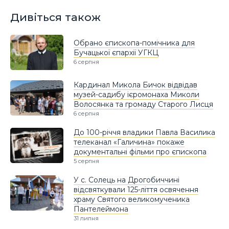
Дивіться також
Обрано єпископа-помічника для
Бучацької єпархії УГКЦ
6 серпня
Кардинал Микола Бичок відвідав
музей-садибу ієромонаха Миколи
Волосянка та громаду Старого Лисця
6 серпня
До 100-річчя владики Павла Василика
телеканал «Галичина» покаже
документальні фільми про єпископа
5 серпня
У с. Солець на Дрогобиччині
відсвяткували 125-ліття освячення
храму Святого великомученика
Пантелеймона
31 липня