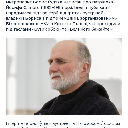
митрополит Борис Ґудзяк написав про патріарха
Йосифа Сліпого (1892–1984 рр.). Ідея її публікації
народилася під час серії відкритих зустрічей
владики Бориса з підприємцями, зорганізованими
Бізнес-школою УКУ в Києві та Львові, які проходили
під гаслами «Бути собою» та «Великого бажайте!»
Вперше Борис Ґудзяк зустрівся з Патріархом Йосифом