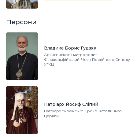
Персони
Владика Борис Ґудзяк
Архиєпископ і митрополит
Філадельфійський, Член Постійного Синоду
УГКЦ
Патріарх Йосиф Сліпий
Патріарх Української Греко-Католицької
Церкви