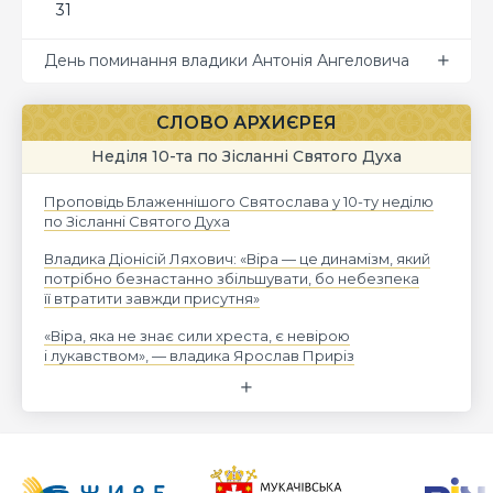
31
День поминання владики Антонія Ангеловича
СЛОВО АРХИЄРЕЯ
Неділя 10-та по Зісланні Святого Духа
Проповідь Блаженнішого Святослава у 10-ту неділю
по Зісланні Святого Духа
Владика Діонісій Ляхович: «Віра — це динамізм, який
потрібно безнастанно збільшувати, бо небезпека
її втратити завжди присутня»
«Віра, яка не знає сили хреста, є невірою
і лукавством», — владика Ярослав Приріз