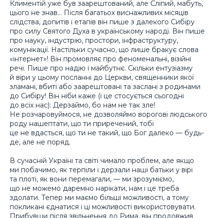
Климентій уже був заарештований, але Сліпий, мабуть,
цього не знав… Після багатьох виснажливих місяців
слідства, допитів і етапів він пише з далекого Сибіру
про силу Святого Духа в українському народі. Він пише
про науку, індустрію, простори, інфраструктуру,
комунікації. Настільки сучасно, що лише бракує слова
«інтернет»! Він промовляє про феноменальні, візійні
речі. Пише про надію і майбутнє. Скільки ентузіазму
й віри у цьому посланні до Церкви, священники якої
зламані, вбиті або заарештовані та заслані з родинами
до Сибіру! Він ніби каже (і це стосується сьогодні
до всіх нас): Дерзаймо, бо нам не так зле!
Не розчаровуймося, не дозволяймо ворогові людського
роду нашептати, що ти приречений, тобі
це не вдасться, що ти не такий, що Бог далеко — будь-
де, але не поряд.
В сучасній Україні та світі чимало проблем, але якщо
ми побачимо, як терпіли і дерзали наші батьки у вірі
та плоті, як вони перемагали, — ми зрозуміємо,
що не можемо даремно нарікати, нам і це треба
здолати. Тепер ми маємо більші можливості, а тому
покликані єднатися і ці можливості використовувати.
Прибувши після звільнення до Рима, він продовжив