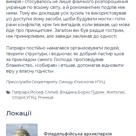
вимірів і стосувалось не лише фізичного розпорошення
українців по всьому світу, а й різноманітних поділів між
ними. Тому він докладав усіх зусиль та використовував
усі доступні йому засоби, щоби будувати мости і гоїти
рани конфліктів, крім тих випадків, коли вважав, що мова
йде про принципове. Загалом він був радше гострим,
ніж примирливим, але завжди закликав до єдності.
Патріарх постійно намагався організовувати людей,
творити структури, і водночас як добрий пастир ішов
за прикладом самого Господа: проповідував
блаженство, «собирав» і втішав, допомагав відновити
віру у власну гідність».
Пресслужба Секретаріату Синоду Єпископів УГКЦ
Патріарх Йосиф Сліпий
,
Владика Борис Ґудзяк
,
Життєпис
,
Історія УГКЦ
,
Річниця
Локації
Філадельфійська архиєпархія