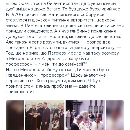
мною фразі „я хотів би вчитися там, де є український
дух“ вміщено дуже багато. То був дуже бурхливий час.
В 1970-ті роки після Ватиканського собору все
ставилося під знаком питання: авторитети, церковні
звичаї. В Римо-католицькій церкві священники тисячами
покидали священство. А я чув глибинне покликання
до духовного життя, молитви, можливо до священства.
Але також я хотів розуміти, вчитися, — розповідає
президент Українського католицького університету. —
Тоді ще не знав, що Патріарх Йосиф мав таку розмову
з Митрополитом Андреєм: „Я хочу бути
професором. Чи мені іти до семінарії?“.
На що Митрополит йому сказав: „Ти можеш бути
і священником, і професором“. Щось аналогічне
переживав і я. Хотів розуміти, ким ми є. Я був
позитивістом: є якась проблема — давайте
її вирішувати».