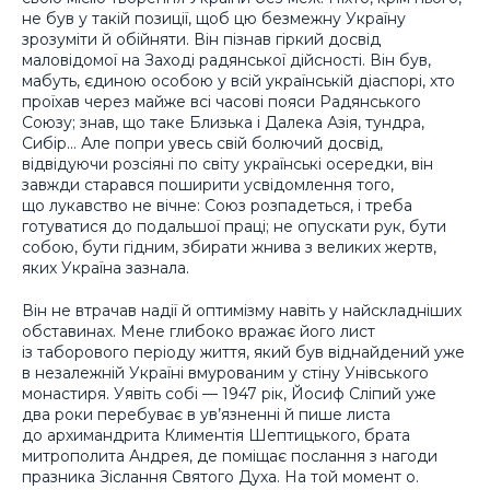
не був у такій позиції, щоб цю безмежну Україну
зрозуміти й обійняти. Він пізнав гіркий досвід
маловідомої на Заході радянської дійсності. Він був,
мабуть, єдиною особою у всій українській діаспорі, хто
проїхав через майже всі часові пояси Радянського
Союзу; знав, що таке Близька і Далека Азія, тундра,
Сибір… Але попри увесь свій болючий досвід,
відвідуючи розсіяні по світу українські осередки, він
завжди старався поширити усвідомлення того,
що лукавство не вічне: Союз розпадеться, і треба
готуватися до подальшої праці; не опускати рук, бути
собою, бути гідним, збирати жнива з великих жертв,
яких Україна зазнала.
Він не втрачав надії й оптимізму навіть у найскладніших
обставинах. Мене глибоко вражає його лист
із таборового періоду життя, який був віднайдений уже
в незалежній Україні вмурованим у стіну Унівського
монастиря. Уявіть собі — 1947 рік, Йосиф Сліпий уже
два роки перебуває в ув’язненні й пише листа
до архимандрита Климентія Шептицького, брата
митрополита Андрея, де поміщає послання з нагоди
празника Зіслання Святого Духа. На той момент о.