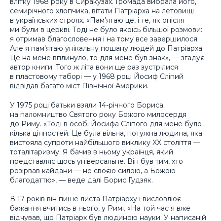
влітку 1968 року в Сиракузах. Громада вибрала його,
семирічного хлопчика, вітати Патріарха на летовищі
в українських строях. «Пам’ятаю це, і те, як опісля
ми були в церкві. Тоді не було якоїсь більшої розмови:
я отримав благословення і на тому все завершилося.
Але я пам’ятаю унікальну пошану людей до Патріарха.
Це на мене вплинуло, то для мене був знак», — згадує
автор книги. Того ж літа вони ще раз зустрілися
в пластовому таборі — у 1968 році Йосиф Сліпий
відвідав багато міст Північної Америки.
У 1975 році батьки взяли 14-річного Бориса
на паломництво Святого року Божого милосердя
до Риму. «Тоді в особі Йосифа Сліпого для мене було
кілька цінностей. Це була вільна, потужна людина, яка
вистояла супроти найбільшого виклику XX століття —
тоталітаризму. Я бачив в ньому українця, який
представляє щось універсальне. Він був тим, хто
розірвав кайдани — не своєю силою, а Божою
благодаттю», — веде далі Борис Ґудзяк.
В 17 років він пише листа Патріарху і висловлює
бажання вчитись в нього, у Римі. «На той час я вже
відчував, що Патріарх був людиною науки. У написаній