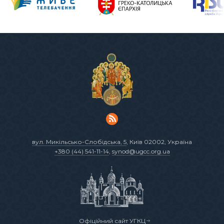
вул. Микільсько-Слобідська, 5
, Київ 02002, Україна
+380 (44) 541-11-14
,
synod@ugcc.org.ua
Офіційний сайт УГКЦ