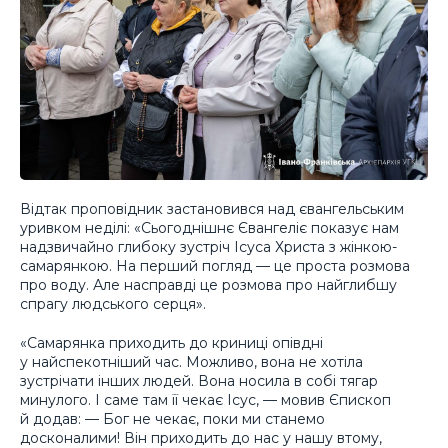
Відтак проповідник застановився над євангельським
уривком неділі: «Сьогоднішнє Євангеліє показує нам
надзвичайно глибоку зустріч Ісуса Христа з жінкою-
самарянкою. На перший погляд — це проста розмова
про воду. Але насправді це розмова про найглибшу
спрагу людського серця».
«Самарянка приходить до криниці опівдні
у найспекотніший час. Можливо, вона не хотіла
зустрічати інших людей. Вона носила в собі тягар
минулого. І саме там її чекає Ісус, — мовив Єпископ
й додав: — Бог не чекає, поки ми станемо
досконалими! Він приходить до нас у нашу втому,