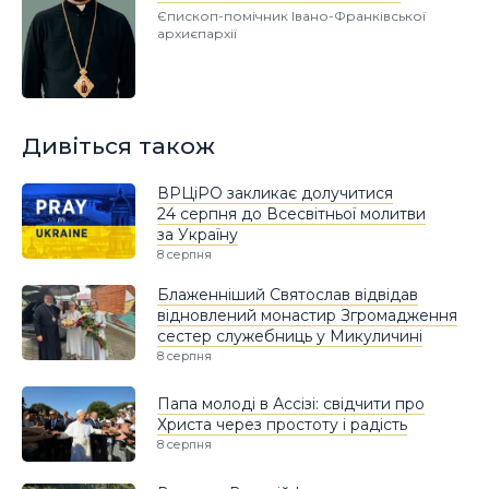
Єпископ-помічник Івано-Франківської
архиєпархії
Дивіться також
ВРЦіРО закликає долучитися
24 серпня до Всесвітньої молитви
за Україну
8 серпня
Блаженніший Святослав відвідав
відновлений монастир Згромадження
сестер служебниць у Микуличині
8 серпня
Папа молоді в Ассізі: свідчити про
Христа через простоту і радість
8 серпня