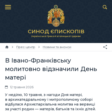
СИНОД ЄПИСКОПІВ
Української Греко-Католицької Церкви
Прес-центр
Новини та анонси
В Івано-Франківську
молитовно відзначили День
матері
12 травня 2026
У неділю, 10 травня, з нагоди Дня матері,
в архикатедральному і митрополичому соборі
відбулася Архиєпархіальна молитва на вервиці
за участі родин — матерів, батьків та їхніх дітей.