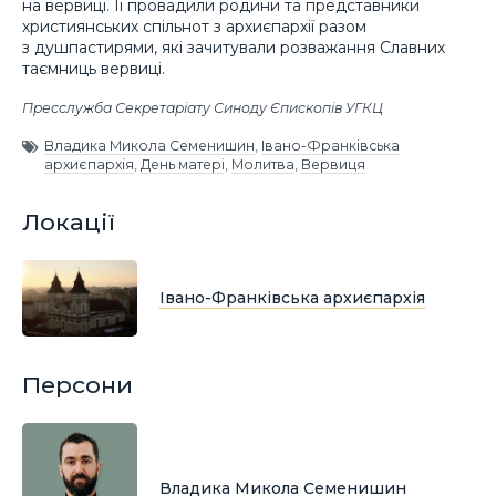
на вервиці. Її провадили родини та представники
християнських спільнот з архиєпархії разом
з душпастирями, які зачитували розважання Славних
таємниць вервиці.
Пресслужба Секретаріату Синоду Єпископів УГКЦ
Владика Микола Семенишин
,
Івано-Франківська
архиєпархія
,
День матері
,
Молитва
,
Вервиця
Локації
Івано-Франківська архиєпархія
Персони
Владика Микола Семенишин