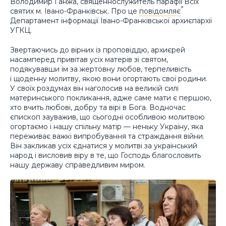
Володимир Ганжа, священнослужитель парафії Всіх
святих м. Івано-Франківськ. Про це
повідомляє
Департамент інформації Івано-Франківської архиєпархії
УГКЦ.
Звертаючись до вірних із проповіддю, архиєрей
насамперед привітав усіх матерів зі святом,
подякувавши їм за жертовну любов, терпеливість
і щоденну молитву, якою вони огортають свої родини.
У своїх роздумах він наголосив на великій силі
материнського покликання, адже саме мати є першою,
хто вчить любові, добру та вірі в Бога. Водночас
єпископ зауважив, що сьогодні особливою молитвою
огортаємо і нашу спільну матір — неньку Україну, яка
переживає важкі випробування та страждання війни.
Він закликав усіх єднатися у молитві за український
народ і висловив віру в те, що Господь благословить
нашу державу справедливим миром.