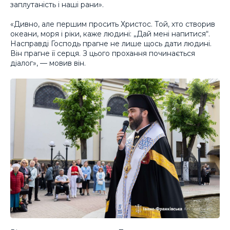
заплутаність і наші рани».
«Дивно, але першим просить Христос. Той, хто створив
океани, моря і ріки, каже людині: „Дай мені напитися“.
Насправді Господь прагне не лише щось дати людині.
Він прагне її серця. З цього прохання починається
діалог», — мовив він.