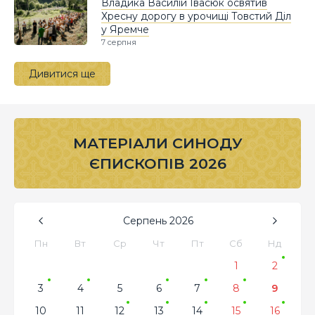
Владика Василій Івасюк освятив
Хресну дорогу в урочищі Товстий Діл
у Яремче
7 серпня
Дивитися ще
МАТЕРІАЛИ СИНОДУ
ЄПИСКОПІВ 2026
Серпень
2026
Пн
Вт
Ср
Чт
Пт
Сб
Нд
1
2
3
4
5
6
7
8
9
10
11
12
13
14
15
16