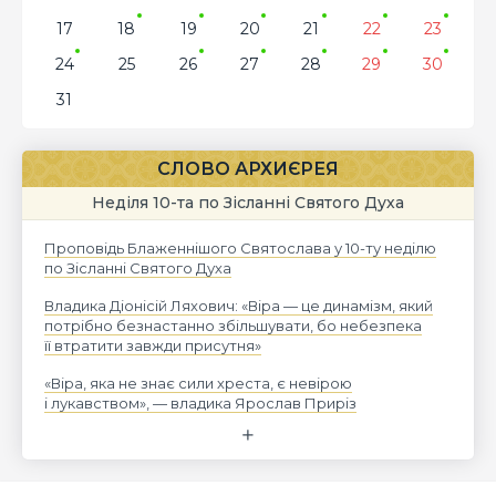
17
18
19
20
21
22
23
24
25
26
27
28
29
30
31
СЛОВО АРХИЄРЕЯ
Неділя 10-та по Зісланні Святого Духа
Проповідь Блаженнішого Святослава у 10-ту неділю
по Зісланні Святого Духа
Владика Діонісій Ляхович: «Віра — це динамізм, який
потрібно безнастанно збільшувати, бо небезпека
її втратити завжди присутня»
«Віра, яка не знає сили хреста, є невірою
і лукавством», — владика Ярослав Приріз