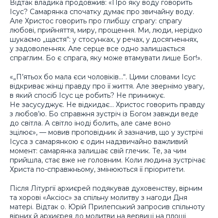
Відтак владика продовжив: «Про яку воду говорить
Ісус? Самарянка спочатку думає про звичайну воду.
Але Христос говорить про глибшу спрагу: спрагу
любові, прийняття, миру, прощення. Ми, люди, нерідко
шукаємо „щастя“: у стосунках, у речах, у досягненнях,
у задоволеннях. Але серце все одно залишається
спраглим. Бо є спрага, яку може втамувати лише Бог!».
«„П’ятьох бо мала єси чоловіків…“. Цими словами Ісус
відкриває жінці правду про її життя. Але звернімо увагу,
в який спосіб Ісус це робить? Не принижує.
Не засусуджує. Не відкидає… Христос говорить правду
з любов’ю. Бо справжня зустріч із Богом завжди веде
до світла. А світло іноді болить, але саме воно
зцілює», — мовив проповідник й зазначив, що у зустрічі
Ісуса з самарянкою є один надзвичайно важливий
момент: самарянка залишає свій глечик. Те, за чим
прийшла, стає вже не головним. Коли людина зустрічає
Христа по-справжньому, змінюються її пріоритети.
Після Літургії архиєрей подякував духовенству, вірним
та хорові «Аксіос» за спільну молитву з нагоди Дня
матері. Відтак о. Юрій Прилепський запросив спільноту
вірних й архиєрея до молитви на вервиці на площі