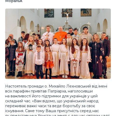
Моралья.
Настоятель громади о. Михайло Лехновський від імені
всіх парафіян привітав Патріарха, наголосивши
на важливості його підтримки для українців у цей
складний час. «Вам відомо, що український народ
переживає важкі часи та веде боротьбу за своє
існування. Саме тому Ваша присутність серед нас
як представника Христа на землі є для нас світлом надії