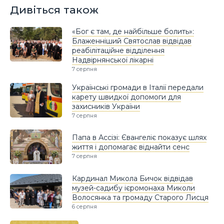
Дивіться також
«Бог є там, де найбільше болить»:
Блаженніший Святослав відвідав
реабілітаційне відділення
Надвірнянської лікарні
7 серпня
Українські громади в Італії передали
карету швидкої допомоги для
захисників України
7 серпня
Папа в Ассізі: Євангеліє показує шлях
життя і допомагає віднайти сенс
7 серпня
Кардинал Микола Бичок відвідав
музей-садибу ієромонаха Миколи
Волосянка та громаду Старого Лисця
6 серпня