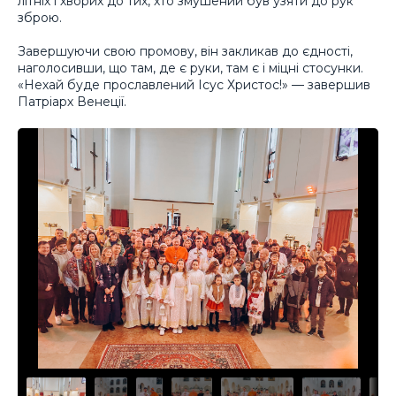
літніх і хворих до тих, хто змушений був узяти до рук
зброю.
Завершуючи свою промову, він закликав до єдності,
наголосивши, що там, де є руки, там є і міцні стосунки.
«Нехай буде прославлений Ісус Христос!» — завершив
Патріарх Венеції.