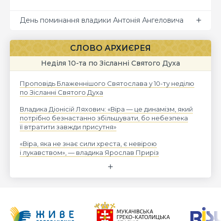
День поминання владики Антонія Ангеловича
СЛОВО АРХИЄРЕЯ
Неділя 10-та по Зісланні Святого Духа
Проповідь Блаженнішого Святослава у 10-ту неділю
по Зісланні Святого Духа
Владика Діонісій Ляхович: «Віра — це динамізм, який
потрібно безнастанно збільшувати, бо небезпека
її втратити завжди присутня»
«Віра, яка не знає сили хреста, є невірою
і лукавством», — владика Ярослав Приріз