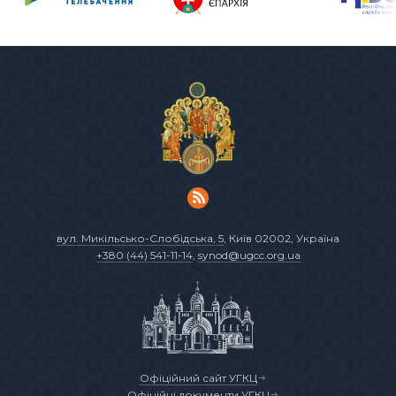
вул. Микільсько-Слобідська, 5
, Київ 02002, Україна
+380 (44) 541-11-14
,
synod@ugcc.org.ua
Офіційний сайт УГКЦ
Офіційні документи УГКЦ