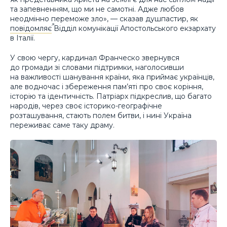
та запевненням, що ми не самотні. Адже любов
неодмінно переможе зло», — сказав душпастир, як
повідомляє
Відділ комунікації Апостольського екзархату
в Італії.
У свою чергу, кардинал Франческо звернувся
до громади зі словами підтримки, наголосивши
на важливості шанування країни, яка приймає українців,
але водночас і збереження пам’яті про своє коріння,
історію та ідентичність. Патріарх підкреслив, що багато
народів, через своє історико-географічне
розташування, стають полем битви, і нині Україна
переживає саме таку драму.