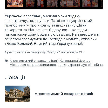
Українські парафіяни, висловлюючи подяку
за підтримку, подарували Патріархові український
прапор, книгу про Україну та вишиванку. Дітки
та хористи ж піднесли свій дарунок — колядки,
наповнюючи храм різдвяною радістю. На завершення
всі разом звернулися до Господа в молитві, співаючи
«Боже Великий, Єдиний, нам Україну храни!».
Пресслужба Секретаріату Синоду Єпископів УГКЦ
Апостольський екзархат в Італії
,
Католицька Церква
,
Міжнародне представництво
,
Італія
,
Україна
,
Зустріч
,
Війна
Локації
Апостольський екзархат в Італії