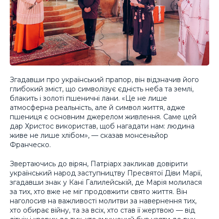
Згадавши про український прапор, він відзначив його
глибокий зміст, що символізує єдність неба та землі,
блакить і золоті пшеничні лани. «Це не лише
атмосферна реальність, але й символ життя, адже
пшениця є основним джерелом живлення. Саме цей
дар Христос використав, щоб нагадати нам: людина
живе не лише хлібом», — сказав монсеньйор
Франческо.
Звертаючись до вірян, Патріарх закликав довірити
український народ заступництву Пресвятої Діви Марії,
згадавши знак у Кані Галилейській, де Марія молилася
за тих, хто вже не міг продовжити свято життя. Він
наголосив на важливості молитви за навернення тих,
хто обирає війну, та за всіх, хто став її жертвою — від