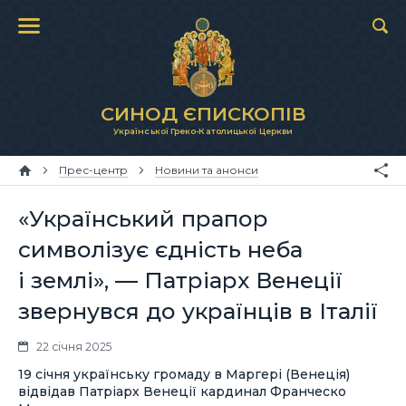
СИНОД ЄПИСКОПІВ
Української Греко-Католицької Церкви
Прес-центр
Новини та анонси
«Український прапор
символізує єдність неба
і землі», — Патріарх Венеції
звернувся до українців в Італії
22 січня 2025
19 січня українську громаду в Маргері (Венеція)
відвідав Патріарх Венеції кардинал Франческо