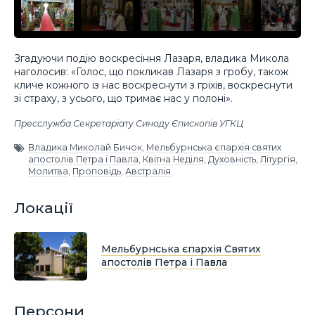
Згадуючи подію воскресіння Лазаря, владика Микола
наголосив: «Голос, що покликав Лазаря з гробу, також
кличе кожного із нас воскреснути з гріхів, воскреснути
зі страху, з усього, що тримає нас у полоні».
Пресслужба Секретаріату Синоду Єпископів УГКЦ
Владика Миколай Бичок
,
Мельбурнська єпархія святих
апостолів Петра і Павла
,
Квітна Неділя
,
Духовність
,
Літургія
,
Молитва
,
Проповідь
,
Австралія
Локації
Мельбурнська єпархія Святих
апостолів Петра і Павла
Персони