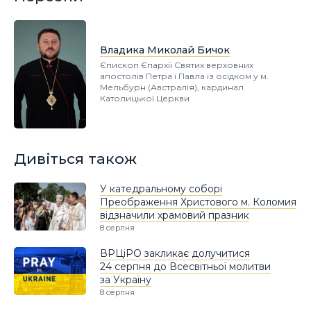
Владика Миколай Бичок
Єпископ Єпархії Святих верховних
апостолів Петра і Павла із осідком у м.
Мельбурн (Австралія), кардинал
Католицької Церкви
Дивіться також
У катедральному соборі
Преображення Христового м. Коломия
відзначили храмовий празник
8 серпня
ВРЦіРО закликає долучитися
24 серпня до Всесвітньої молитви
за Україну
8 серпня