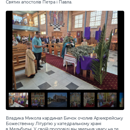
Святих апостолів Петра і Павла.
Владика Микола кардинал Бичок очолив Архиєрейську
Божественну Літургію у катедральному храмі
в Мельбурні. У своїй проповіді він звернув увагу на те,