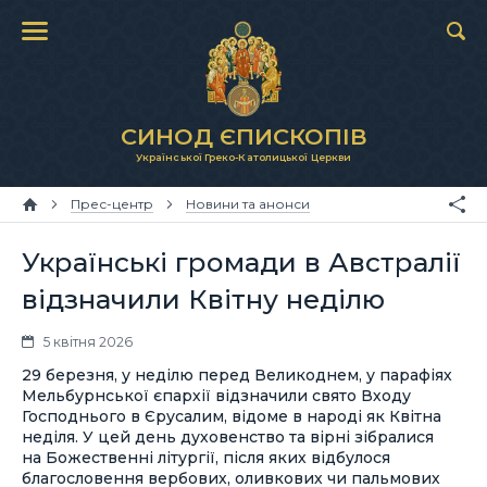
СИНОД ЄПИСКОПІВ
Української Греко-Католицької Церкви
Прес-центр
Новини та анонси
Українські громади в Австралії
відзначили Квітну неділю
5 квітня 2026
29 березня, у неділю перед Великоднем, у парафіях
Мельбурнської єпархії відзначили свято Входу
Господнього в Єрусалим, відоме в народі як Квітна
неділя. У цей день духовенство та вірні зібралися
на Божественні літургії, після яких відбулося
благословення вербових, оливкових чи пальмових