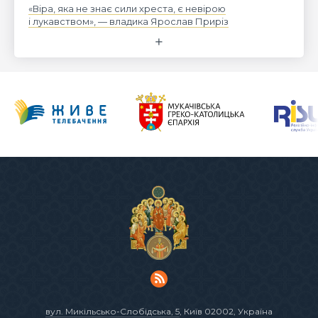
«Віра, яка не знає сили хреста, є невірою
і лукавством», — владика Ярослав Приріз
вул. Микільсько-Слобідська, 5
, Київ 02002, Україна