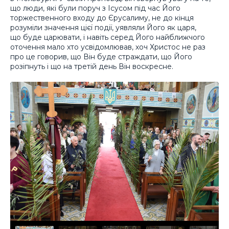
що люди, які були поруч з Ісусом під час Його
торжественного входу до Єрусалиму, не до кінця
розуміли значення цієї події, уявляли Його як царя,
що буде царювати, і навіть серед Його найближчого
оточення мало хто усвідомлював, хоч Христос не раз
про це говорив, що Він буде страждати, що Його
розіпнуть і що на третій день Він воскресне.