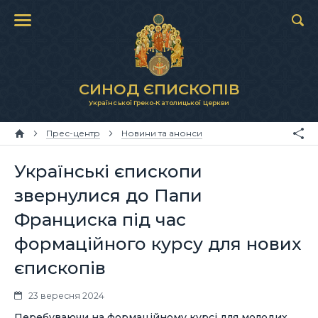
СИНОД ЄПИСКОПІВ
Української Греко-Католицької Церкви
Прес-центр
Новини та анонси
Українські єпископи
звернулися до Папи
Франциска під час
формаційного курсу для нових
єпископів
23 вересня 2024
Перебуваючи на формаційному курсі для молодих