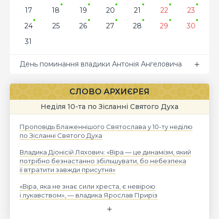
17
18
19
20
21
22
23
24
25
26
27
28
29
30
31
День поминання владики Антонія Ангеловича
СЛОВО АРХИЄРЕЯ
Неділя 10-та по Зісланні Святого Духа
Проповідь Блаженнішого Святослава у 10-ту неділю
по Зісланні Святого Духа
Владика Діонісій Ляхович: «Віра — це динамізм, який
потрібно безнастанно збільшувати, бо небезпека
її втратити завжди присутня»
«Віра, яка не знає сили хреста, є невірою
і лукавством», — владика Ярослав Приріз