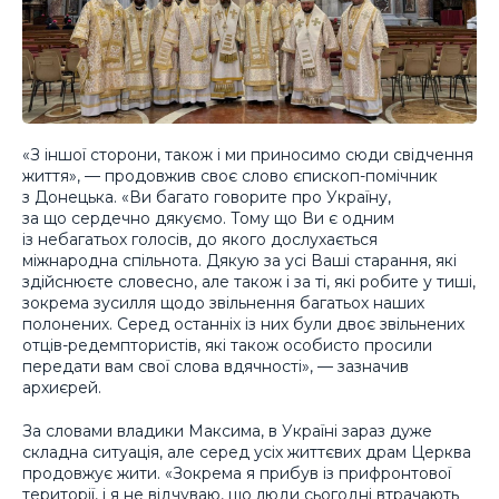
«З іншої сторони, також і ми приносимо сюди свідчення
життя», — продовжив своє слово єпископ-помічник
з Донецька. «Ви багато говорите про Україну,
за що сердечно дякуємо. Тому що Ви є одним
із небагатьох голосів, до якого дослухається
міжнародна спільнота. Дякую за усі Ваші старання, які
здійснюєте словесно, але також і за ті, які робите у тиші,
зокрема зусилля щодо звільнення багатьох наших
полонених. Серед останніх із них були двоє звільнених
отців-редемптористів, які також особисто просили
передати вам свої слова вдячності», — зазначив
архиєрей.
За словами владики Максима, в Україні зараз дуже
складна ситуація, але серед усіх життєвих драм Церква
продовжує жити. «Зокрема я прибув із прифронтової
території, і я не відчуваю, що люди сьогодні втрачають