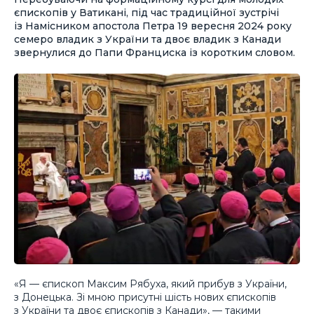
єпископів у Ватикані, під час традиційної зустрічі
із Намісником апостола Петра 19 вересня 2024 року
семеро владик з України та двоє владик з Канади
звернулися до Папи Франциска із коротким словом.
«Я — єпископ Максим Рябуха, який прибув з України,
з Донецька. Зі мною присутні шість нових єпископів
з України та двоє єпископів з Канади», — такими