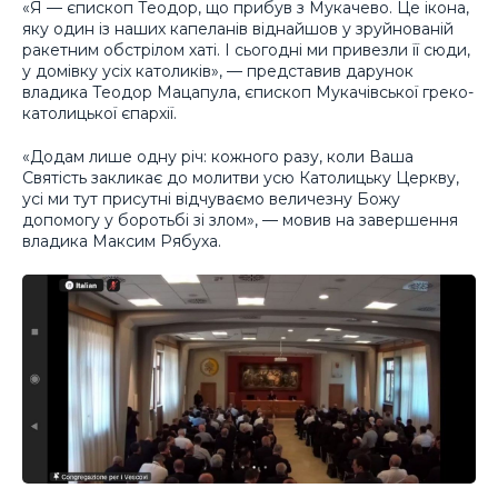
«Я — єпископ Теодор, що прибув з Мукачево. Це ікона,
яку один із наших капеланів віднайшов у зруйнованій
ракетним обстрілом хаті. І сьогодні ми привезли її сюди,
у домівку усіх католиків», — представив дарунок
владика Теодор Мацапула, єпископ Мукачівської греко-
католицької єпархії.
«Додам лише одну річ: кожного разу, коли Ваша
Святість закликає до молитви усю Католицьку Церкву,
усі ми тут присутні відчуваємо величезну Божу
допомогу у боротьбі зі злом», — мовив на завершення
владика Максим Рябуха.