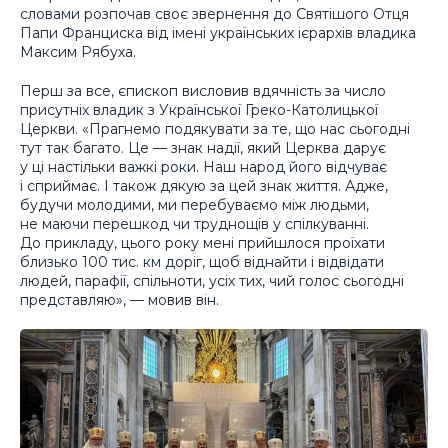
словами розпочав своє звернення до Святішого Отця
Папи Франциска від імені українських ієрархів владика
Максим Рябуха.
Перш за все, єпископ висловив вдячність за число
присутніх владик з Української Греко-Католицької
Церкви. «Прагнемо подякувати за те, що нас сьогодні
тут так багато. Це — знак надії, який Церква дарує
у ці настільки важкі роки. Наш народ його відчуває
і сприймає. І також дякую за цей знак життя. Адже,
будучи молодими, ми перебуваємо між людьми,
не маючи перешкод чи труднощів у спілкуванні.
До прикладу, цього року мені прийшлося проїхати
близько 100 тис. км доріг, щоб віднайти і відвідати
людей, парафії, спільноти, усіх тих, чий голос сьогодні
представляю», — мовив він.