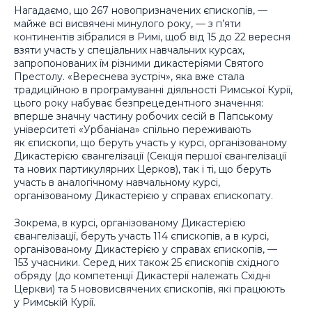
Нагадаємо, що 267 новопризначених єпископів, —
майже всі висвячені минулого року, — з п’яти
континентів зібралися в Римі, щоб від 15 до 22 вересня
взяти участь у спеціальних навчальних курсах,
запропонованих їм різними дикастеріями Святого
Престолу. «Вереснева зустріч», яка вже стала
традиційною в програмуванні діяльності Римської Курії,
цього року набуває безпрецедентного значення:
вперше значну частину робочих сесій в Папському
університеті «Урбаніана» спільно переживають
як єпископи, що беруть участь у курсі, організованому
Дикастерією євангелізації (Секція першої євангелізації
та нових партикулярних Церков), так і ті, що беруть
участь в аналогічному навчальному курсі,
організованому Дикастерією у справах єпископату.
Зокрема, в курсі, організованому Дикастерією
євангелізації, беруть участь 114 єпископів, а в курсі,
організованому Дикастерією у справах єпископів, —
153 учасники. Серед них також 25 єпископів східного
обряду (до компетенції Дикастерії належать Східні
Церкви) та 5 нововисвячених єпископів, які працюють
у Римській Курії.