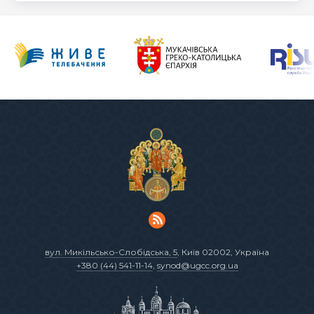
вул. Микільсько-Слобідська, 5
, Київ 02002, Україна
+380 (44) 541-11-14
,
synod@ugcc.org.ua