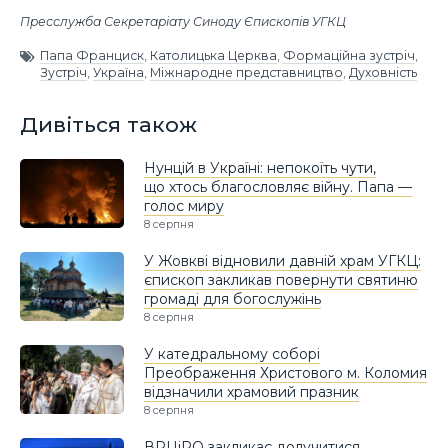
Пресслужба Секретаріату Синоду Єпископів УГКЦ
Папа Франциск
,
Католицька Церква
,
Формаційна зустріч
,
Зустріч
,
Україна
,
Міжнародне представництво
,
Духовність
Дивіться також
Нунцій в Україні: непокоїть чути,
що хтось благословляє війну. Папа —
голос миру
8 серпня
У Жовкві відновили давній храм УГКЦ:
єпископ закликав повернути святиню
громаді для богослужінь
8 серпня
У катедральному соборі
Преображення Христового м. Коломия
відзначили храмовий празник
8 серпня
ВРЦіРО закликає долучитися