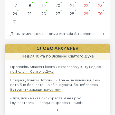
17
18
19
20
21
22
23
24
25
26
27
28
29
30
31
День поминання владики Антонія Ангеловича
СЛОВО АРХИЄРЕЯ
Неділя 10-та по Зісланні Святого Духа
Проповідь Блаженнішого Святослава у 10-ту неділю
по Зісланні Святого Духа
Владика Діонісій Ляхович: «Віра — це динамізм, який
потрібно безнастанно збільшувати, бо небезпека
її втратити завжди присутня»
«Віра, яка не знає сили хреста, є невірою
і лукавством», — владика Ярослав Приріз