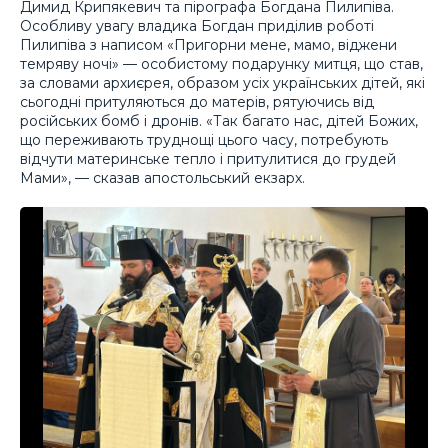
Димид Крипякевич та пірографа Богдана Пилипіва.
Особливу увагу владика Богдан приділив роботі
Пилипіва з написом «Пригорни мене, мамо, віджени
темряву ночі» — особистому подарунку митця, що став,
за словами архиєрея, образом усіх українських дітей, які
сьогодні притуляються до матерів, рятуючись від
російських бомб і дронів. «Так багато нас, дітей Божих,
що переживають труднощі цього часу, потребують
відчути материнське тепло і притулитися до грудей
Мами», — сказав апостольський екзарх.