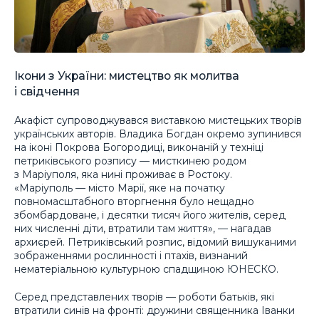
Ікони з України: мистецтво як молитва
і свідчення
Акафіст супроводжувався виставкою мистецьких творів
українських авторів. Владика Богдан окремо зупинився
на іконі Покрова Богородиці, виконаній у техніці
петриківського розпису — мисткинею родом
з Маріуполя, яка нині проживає в Ростоку.
«Маріуполь — місто Марії, яке на початку
повномасштабного вторгнення було нещадно
збомбардоване, і десятки тисяч його жителів, серед
них численні діти, втратили там життя», — нагадав
архиєрей. Петриківський розпис, відомий вишуканими
зображеннями рослинності і птахів, визнаний
нематеріальною культурною спадщиною ЮНЕСКО.
Серед представлених творів — роботи батьків, які
втратили синів на фронті: дружини священника Іванки