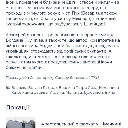
Ікони, присвячені блаженній Едіґні, створені митцями з
України — учасниками мистецького пленеру, що
проходив минулого року в місті Пух (Баварія), а також
твори митців, які брали участь у Міжнародній зимовій
зустрічі художників, що відбувалась у Швейцарії.
Архиєрей розповів про особливість творчості митця
Богдана Пилипіва, а також те, що автор ікон втратив на
війні свого сина Андрія і цей біль сьогодні досвідчують
українці, які страждають від російських окупантів. А
також владика Богдан розповів про пленер митців,
результатом якого є представлені на виставці ікони
блаженної Едіґни.
Пресслужба Секретаріату Синоду Єпископів УГКЦ
Владика Богдан Дзюрах
,
Владика Петро Лоза
,
Німеччина
,
Католицька Церква
,
Україна
,
Молитва
,
Духовність
,
Війна
Локації
Апостольський екзархат у Німеччині