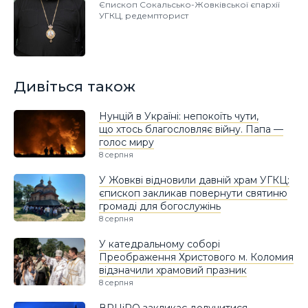
Єпископ Сокальсько-Жовківської єпархії
УГКЦ, редемпторист
Дивіться також
Нунцій в Україні: непокоїть чути,
що хтось благословляє війну. Папа —
голос миру
8 серпня
У Жовкві відновили давній храм УГКЦ:
єпископ закликав повернути святиню
громаді для богослужінь
8 серпня
У катедральному соборі
Преображення Христового м. Коломия
відзначили храмовий празник
8 серпня
ВРЦіРО закликає долучитися