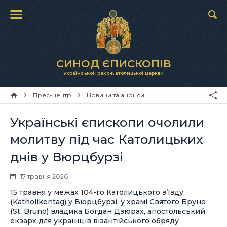
СИНОД ЄПИСКОПІВ
Української Греко-Католицької Церкви
Прес-центр
Новини та анонси
Українські єпископи очолили
молитву під час Католицьких
днів у Вюрцбурзі
17 травня 2026
15 травня у межах 104-го Католицького з’їзду
(Katholikentag) у Вюрцбурзі, у храмі Святого Бруно
(St. Bruno) владика Богдан Дзюрах, апостольський
екзарх для українців візантійського обряду