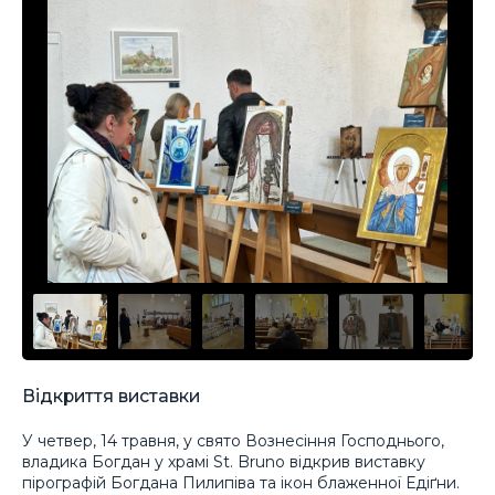
Відкриття виставки
У четвер, 14 травня, у свято Вознесіння Господнього,
владика Богдан у храмі St. Bruno відкрив виставку
пірографій Богдана Пилипіва та ікон блаженної Едіґни.