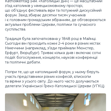
Katholikentag (нім.
«Католицькі дні»
) — це масштабний
з’їзд католиків у німецькомовному просторі,
що об’єднує фестиваль віри та потужний дискусійний
форум. Захід збирає десятки тисяч учасників
і є головним громадським зібранням, де обговорюються
актуальні проблеми Церкви, політики та сучасного
суспільства.
Традиція була започаткована у 1848 році в Майнці.
Сьогодні він проходить кожні 2–4 роки в різних містах
Німеччини (наприклад, з’їзди приймали Мюнстер,
Ерфурт, Вюрцбург). Триває кілька днів і включає сотні
подій: богослужіння, концерти, наукові конференції
та політичні дебати.
Попри те, що це католицький форум, у ньому беруть
участь представники різних конфесій, єпископи
та віряни з усього світу. До нього часто долучаються
делегати Української Греко-Католицької Церкви (УГКЦ).