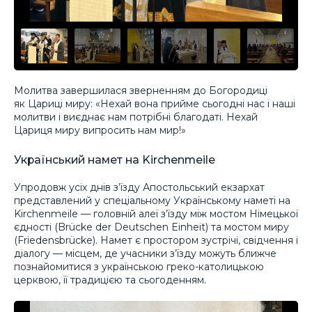
Молитва завершилася зверненням до Богородиці
як Цариці миру: «Нехай вона прийме сьогодні нас і наші
молитви і виєднає нам потрібні благодаті. Нехай
Цариця миру випросить нам мир!»
Український намет на Kirchenmeile
Упродовж усіх днів з’їзду Апостольський екзархат
представлений у спеціальному Українському наметі на
Kirchenmeile — головній алеї з’їзду між мостом Німецької
єдності (Brücke der Deutschen Einheit) та мостом миру
(Friedensbrücke). Намет є простором зустрічі, свідчення і
діалогу — місцем, де учасники з’їзду можуть ближче
познайомитися з українською греко-католицькою
церквою, її традицією та сьогоденням.