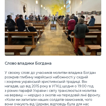
Слово владики Богдана
У своєму слові до учасників молитви владика Богдан
розкрив глибину марійської набожності у східній
і зокрема українській християнській традиції. Він
нагадав, що від 2015 року в УГКЦ щодня о 19:00 год.
з різних парафій України і світу транслюється молитва
на вервиці — нерідко з окопів на передовій лінії фронту.
«Коли ми запитали наших солдатів-захисників, чого
вони очікують від Церкви, відповідь була для нас