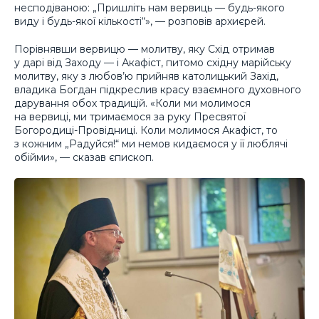
несподіваною: „Пришліть нам вервиць — будь-якого
виду і будь-якої кількості“», — розповів архиєрей.
Порівнявши вервицю — молитву, яку Схід отримав
у дарі від Заходу — і Акафіст, питомо східну марійську
молитву, яку з любов’ю прийняв католицький Захід,
владика Богдан підкреслив красу взаємного духовного
дарування обох традицій. «Коли ми молимося
на вервиці, ми тримаємося за руку Пресвятої
Богородиці-Провідниці. Коли молимося Акафіст, то
з кожним „Радуйся!“ ми немов кидаємося у її люблячі
обійми», — сказав єпископ.