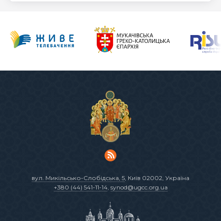
вул. Микільсько-Слобідська, 5
, Київ 02002, Україна
+380 (44) 541-11-14
,
synod@ugcc.org.ua