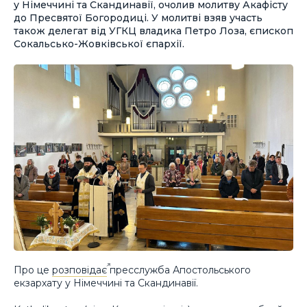
у Німеччині та Скандинавії, очолив молитву Акафісту
до Пресвятої Богородиці. У молитві взяв участь
також делегат від УГКЦ владика Петро Лоза, єпископ
Сокальсько-Жовківської єпархії.
Про це
розповідає
пресслужба Апостольського
екзархату у Німеччині та Скандинавії.