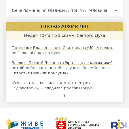
День поминання владики Антонія Ангеловича
СЛОВО АРХИЄРЕЯ
Неділя 10-та по Зісланні Святого Духа
Проповідь Блаженнішого Святослава у 10-ту неділю
по Зісланні Святого Духа
Владика Діонісій Ляхович: «Віра — це динамізм, який
потрібно безнастанно збільшувати, бо небезпека
її втратити завжди присутня»
«Віра, яка не знає сили хреста, є невірою
і лукавством», — владика Ярослав Приріз