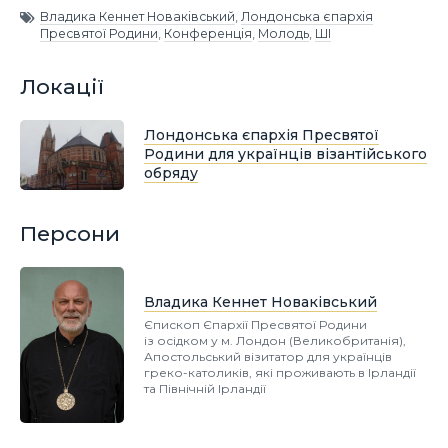
Владика Кеннет Новаківський
,
Лондонська єпархія
Пресвятої Родини
,
Конференція
,
Молодь
,
ШІ
Локації
Лондонська єпархія Пресвятої
Родини для українців візантійського
обряду
Персони
Владика Кеннет Новаківський
Єпископ Єпархії Пресвятої Родини
із осідком у м. Лондон (Великобританія),
Апостольський візитатор для українців
греко-католиків, які проживають в Ірландії
та Північній Ірландії