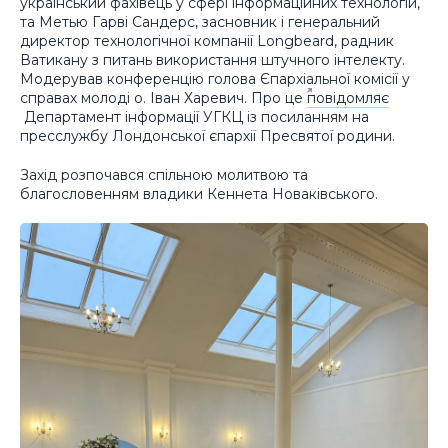
український фахівець у сфері інформаційних технологій,
та Метью Гарві Сандерс, засновник і генеральний
директор технологічної компанії Longbeard, радник
Ватикану з питань використання штучного інтелекту.
Модерував конференцію голова Єпархіальної комісії у
справах молоді о. Іван Харевич. Про це
повідомляє
Департамент інформації УГКЦ із посиланням на
пресслужбу Лондонської єпархії Пресвятої родини.
Захід розпочався спільною молитвою та
благословенням владики Кеннета Новаківського.