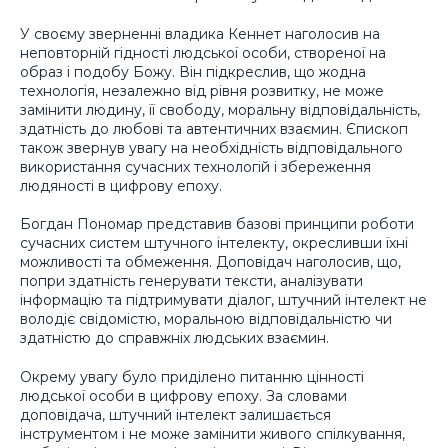
У своєму зверненні владика Кеннет наголосив на
неповторній гідності людської особи, створеної на
образ і подобу Божу. Він підкреслив, що жодна
технологія, незалежно від рівня розвитку, не може
замінити людину, її свободу, моральну відповідальність,
здатність до любові та автентичних взаємин. Єпископ
також звернув увагу на необхідність відповідального
використання сучасних технологій і збереження
людяності в цифрову епоху.
Богдан Пономар представив базові принципи роботи
сучасних систем штучного інтелекту, окресливши їхні
можливості та обмеження. Доповідач наголосив, що,
попри здатність генерувати тексти, аналізувати
інформацію та підтримувати діалог, штучний інтелект не
володіє свідомістю, моральною відповідальністю чи
здатністю до справжніх людських взаємин.
Окрему увагу було приділено питанню цінності
людської особи в цифрову епоху. За словами
доповідача, штучний інтелект залишається
інструментом і не може замінити живого спілкування,