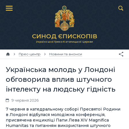
СИНОД ЄПИСКОПІВ
Української Греко-Католицької Церкви
Прес-центр
Новини та анонси
Українська молодь у Лондоні
обговорила вплив штучного
інтелекту на людську гідність
9 червня 2026
7 червня в катедральному соборі Пресвятої Родини
в Лондоні відбулася молодіжна конференція,
присвячена енцикліці Папи Лева XIV Magnifica
Humanitas та питанням використання штучного