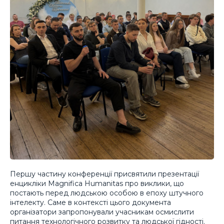
Першу частину конференції присвятили презентації
енцикліки Magnifica Humanitas про виклики, що
постають перед людською особою в епоху штучного
інтелекту. Саме в контексті цього документа
організатори запропонували учасникам осмислити
питання технологічного розвитку та людської гідності.