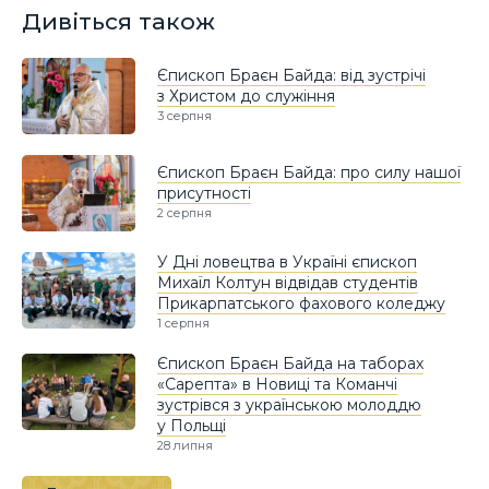
Дивіться також
Єпископ Браєн Байда: від зустрічі
з Христом до служіння
3 серпня
Єпископ Браєн Байда: про силу нашої
присутності
2 серпня
У Дні ловецтва в Україні єпископ
Михаїл Колтун відвідав студентів
Прикарпатського фахового коледжу
1 серпня
Єпископ Браєн Байда на таборах
«Сарепта» в Новиці та Команчі
зустрівся з українською молоддю
у Польщі
28 липня