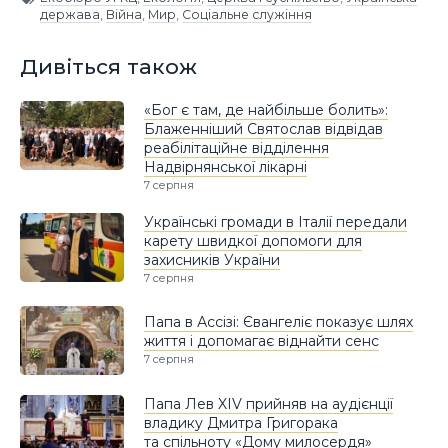
держава
,
Війна
,
Мир
,
Соціальне служіння
Дивіться також
«Бог є там, де найбільше болить»:
Блаженніший Святослав відвідав
реабілітаційне відділення
Надвірнянської лікарні
7 серпня
Українські громади в Італії передали
карету швидкої допомоги для
захисників України
7 серпня
Папа в Ассізі: Євангеліє показує шлях
життя і допомагає віднайти сенс
7 серпня
Папа Лев XIV прийняв на аудієнції
владику Дмитра Григорака
та спільноту «Дому милосердя»