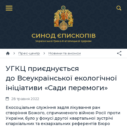
СИНОД ЄПИСКОПІВ
Української Греко-Католицької Церкви
Прес-центр
Новини та анонси
УГКЦ приєднується
до Всеукраїнської екологічної
ініціативи «Сади перемоги»
28 травня 2022
Екосоціальне служіння задля лікування ран
створіння Божого, спричиненого війною Росії проти
України, було у фокусі другої квартальної зустрічі
єпархіальних та екзархальних референтів Бюро