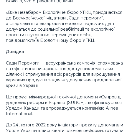
Божого, яке страждає від війни
«Вже незабаром Екологічне бюро УГКЦ приєднається
до Всеукраїнської ініціативи „Сади перемоги“,
а єпархіальні та екзархальні екологи людських душ
долучаться до соціальної реабілітації та екологічної
просвіти внутрішньо переміщених осіб», —
повідомляють
в Екологічному бюро УГКЦ.
Довідка
Сади Перемоги — всеукраїнська кампанія, спрямована
на ефективне використання доступних земельних
ділянок і спрямування всіх ресурсів для вирощування
харчових продуктів задля недопущення продовольчої
кризи в Україні.
Це проєкт міжнародної технічної допомоги «Супровід
урядових реформ в Україні» (SURGE), що фінансується
Урядом Канади та впроваджується компанією Alinea
International.
До 24 лютого 2022 року ініціатори проєкту допомагали
Уряду України здійснювати ключові реформи, готували