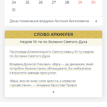
24
25
26
27
28
29
30
31
День поминання владики Антонія Ангеловича
СЛОВО АРХИЄРЕЯ
Неділя 10-та по Зісланні Святого Духа
Проповідь Блаженнішого Святослава у 10-ту неділю
по Зісланні Святого Духа
Владика Діонісій Ляхович: «Віра — це динамізм, який
потрібно безнастанно збільшувати, бо небезпека
її втратити завжди присутня»
«Віра, яка не знає сили хреста, є невірою
і лукавством», — владика Ярослав Приріз