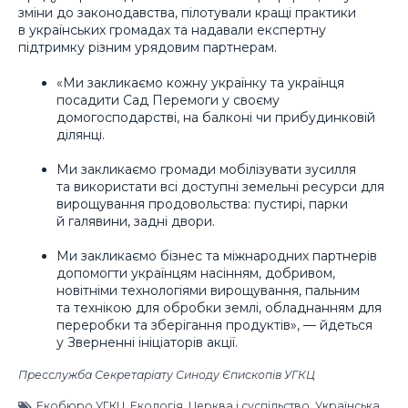
зміни до законодавства, пілотували кращі практики
в українських громадах та надавали експертну
підтримку різним урядовим партнерам.
«Ми закликаємо кожну українку та українця
посадити Сад Перемоги у своєму
домогосподарстві, на балконі чи прибудинковій
ділянці.
Ми закликаємо громади мобілізувати зусилля
та використати всі доступні земельні ресурси для
вирощування продовольства: пустирі, парки
й галявини, задні двори.
Ми закликаємо бізнес та міжнародних партнерів
допомогти українцям насінням, добривом,
новітніми технологіями вирощування, пальним
та технікою для обробки землі, обладнанням для
переробки та зберігання продуктів», — йдеться
у Зверненні ініціаторів акції.
Пресслужба Секретаріату Синоду Єпископів УГКЦ
Екобюро УГКЦ
,
Екологія
,
Церква і суспільство
,
Українська