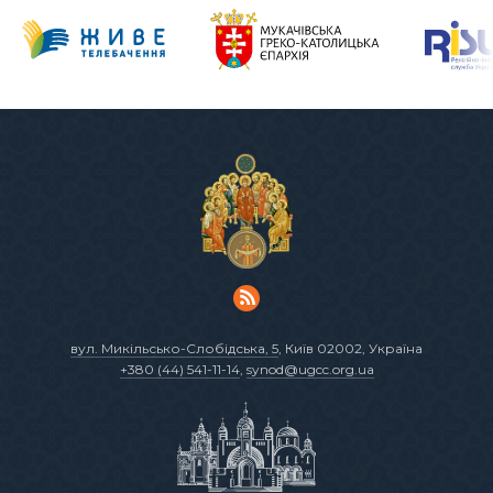
вул. Микільсько-Слобідська, 5
, Київ 02002, Україна
+380 (44) 541-11-14
,
synod@ugcc.org.ua