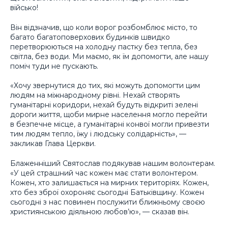
військо!
Він відзначив, що коли ворог розбомблює місто, то
багато багатоповерхових будинків швидко
перетворюються на холодну пастку без тепла, без
світла, без води. Ми маємо, як їм допомогти, але нашу
поміч туди не пускають.
«Хочу звернутися до тих, які можуть допомогти цим
людям на міжнародному рівні. Нехай створять
гуманітарні коридори, нехай будуть відкриті зелені
дороги життя, щоби мирне населення могло перейти
в безпечне місце, а гуманітарні конвої могли привезти
тим людям тепло, їжу і людську солідарність», —
закликав Глава Церкви.
Блаженніший Святослав подякував нашим волонтерам.
«У цей страшний час кожен має стати волонтером.
Кожен, хто залишається на мирних територіях. Кожен,
хто без зброї охороняє сьогодні Батьківщину. Кожен
сьогодні з нас повинен послужити ближньому своєю
християнською діяльною любов’ю», — сказав він.