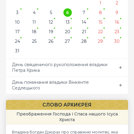
1
2
3
4
5
6
7
8
9
10
11
12
13
14
15
16
17
18
19
20
21
22
23
24
25
26
27
28
29
30
31
День священичого рукоположення владики
Петра Крика
День поминання владики Вінкентія
Седлецького
СЛОВО АРХИЄРЕЯ
Преображення Господа і Спаса нашого Ісуса
Христа
Владика Богдан Дзюрах про справжню молитву, яка