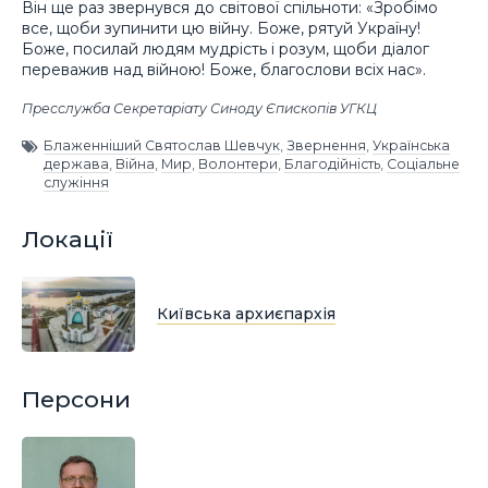
Він ще раз звернувся до світової спільноти: «Зробімо
все, щоби зупинити цю війну. Боже, рятуй Україну!
Боже, посилай людям мудрість і розум, щоби діалог
переважив над війною! Боже, благослови всіх нас».
Пресслужба Секретаріату Синоду Єпископів УГКЦ
Блаженніший Святослав Шевчук
,
Звернення
,
Українська
держава
,
Війна
,
Мир
,
Волонтери
,
Благодійність
,
Соціальне
служіння
Локації
Київська архиєпархія
Персони