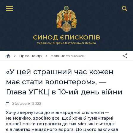
СИНОД ЄПИСКОПІВ
Української Греко-Католицької Церкви
Прес-центр
Новини та анонси
«У цей страшний час кожен
має стати волонтером», —
Глава УГКЦ в 10-ий день війни
5 березня 2022
Хочу звернутися до міжнародної спільноти —
не мовчімо, зробімо все, щоб хоча б гуманітарні
конвої могли потрапити до тих міст, які сьогодні
є в лабетах нещадного ворога. До цього закликав