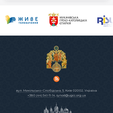
вул. Микільсько-Слобідська, 5
, Київ 02002, Україна
+380 (44) 541-11-14
,
synod@ugcc.org.ua