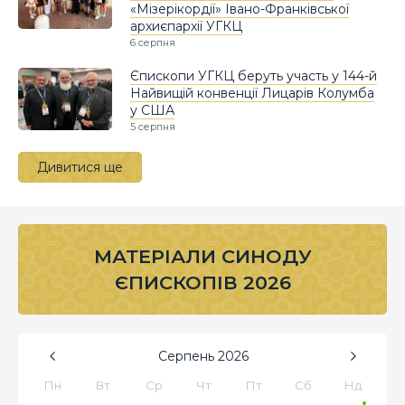
«Мізерікордії» Івано-Франківської
архиєпархії УГКЦ
6 серпня
Єпископи УГКЦ беруть участь у 144-й
Найвищій конвенції Лицарів Колумба
у США
5 серпня
Дивитися ще
МАТЕРІАЛИ СИНОДУ
ЄПИСКОПІВ 2026
Серпень
2026
Пн
Вт
Ср
Чт
Пт
Сб
Нд