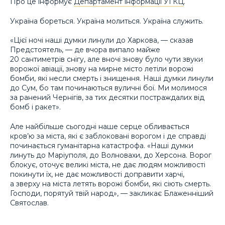
Про це інформує
Департамент інформації УГКЦ
.
Україна бореться. Україна молиться. Україна служить.
«Цієї ночі наші думки линули до Харкова, — сказав
Предстоятель, — де вчора випало майже
20 сантиметрів снігу, але вночі знову було чути звуки
ворожої авіації, знову на мирне місто летіли ворожі
бомби, які несли смерть і знищення. Наші думки линули
до Сум, бо там починаються вуличні бої. Ми молимося
за ранений Чернігів, за тих десятки постраждалих від
бомб і ракет».
Але найбільше сьогодні наше серце обливається
кров’ю за міста, які є заблоковані ворогом і де справді
починається гуманітарна катастрофа. «Наші думки
линуть до Маріуполя, до Волновахи, до Херсона. Ворог
блокує, оточує великі міста, не дає людям можливості
покинути їх, не дає можливості доправити харчі,
а зверху на міста летять ворожі бомби, які сіють смерть.
Господи, порятуй твій народ», — закликає Блаженніший
Святослав.