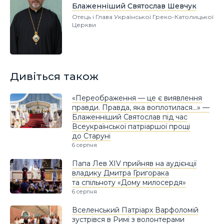
Блаженніший Святослав Шевчук
Отець і Глава Української Греко-Католицької
Церкви
Дивіться також
«Переображення — це є виявлення
правди. Правда, яка воплотилася…» —
Блаженніший Святослав під час
Всеукраїнської патріаршої прощі
до Старуні
6 серпня
Папа Лев XIV прийняв на аудієнції
владику Дмитра Григорака
та спільноту «Дому милосердя»
6 серпня
Вселенський Патріарх Варфоломій
зустрівся в Римі з волонтерами