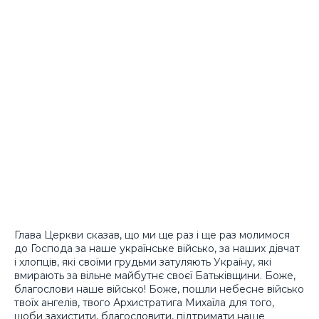
Глава Церкви сказав, що ми ще раз і ще раз молимося
до Господа за наше українське військо, за наших дівчат
і хлопців, які своїми грудьми затуляють Україну, які
вмирають за вільне майбутнє своєї Батьківщини. Боже,
благослови наше військо! Боже, пошли небесне військо
твоїх ангелів, твого Архистратига Михаїла для того,
щоби захистити, благословити, підтримати наше