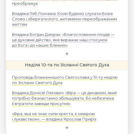
преображує
Владика Гліб Лончина: Коли будемо слухати Боже
Слово і зберігати його, житимемо переображеним
життям
Владика Богдан Дзюрах: «Благословення плодів —
це духовне дійство, яке виражає наш стосунок
до Бога і до наших ближніх»
Неділя 10-та по Зісланні Святого Духа
Проповідь Блаженнішого Святослава у 10-ту неділю
по Зісланні Святого Духа
Владика Діонісій Ляхович: «Віра — це динамізм, який
потрібно безнастанно збільшувати, бо небезпека
її втратити завжди присутня»
«Віра, яка не знає сили хреста, є невірою
і лукавством», — владика Ярослав Приріз