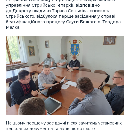
управління Стрийської єпархії, відповідно
до Декрету владики Тараса Сеньківа, єпископа
Стрийського, відбулося перше засідання у справі
беатифікаційного процесу Слуги Божого о. Теодора
Малка.
На цьому першому засіданні після зачитань установчих
церковних документів та актів щодо цього