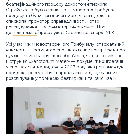
беатифікаційного процесу декретом єпископа
Стрийського було скликано та утворено Трибунал
процесу та були призначені його члени: делегат
єпископа, промотор справедливості, нотар
розслідування та члени історичної комісії. Про
це
повідомляє
пресслужба Стрийської єпархії УГКЦ.
Усі учасники новоствореного Трибуналу, єпархіальний
єпископ та постулятор справи склали свої присяги про
сумлінне виконання своїх обов’язків, як цього вимагає
інструкція «Sanctorum Mater» — документ Конгрегації
у справах святих, видана у 2007 році, яка регламентує
порядок проведення єпархіальних чи дієцезіальних
розслідувань у процесах беатифікації та канонізації.