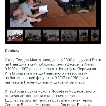
Довідка
Отець Теодор Малко народився у 1890 році у селі Ванів
на Львівщині в сім’ї побожних селян Василя та Анни.
З 1905 по 1913 роки навчався в гімназії у м. Перемишлі.
У 1913 році вступив до Львівського університету
на богословський факультет. З 1917 по 1918 роки
навчався в Перемишльській духовній семінарії.
У 1920 році з рук єпископа Йосафата Коциловського
отримав дияконські та священничі свячення.
Душпастирську діяльність проводив у селах Терка,
Середнє Велике, Монастирець, Лопинка, Волиця