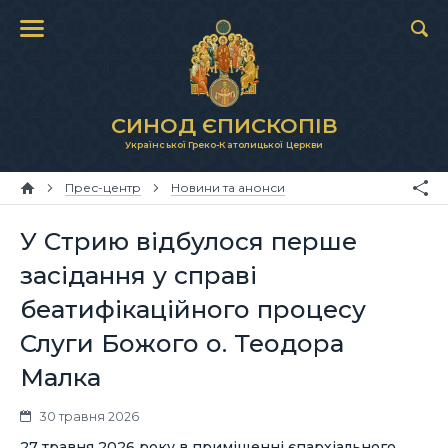
СИНОД ЄПИСКОПІВ
Української Греко-Католицької Церкви
Прес-центр
Новини та анонси
У Стрию відбулося перше
засідання у справі
беатифікаційного процесу
Слуги Божого о. Теодора
Малка
30 травня 2026
27 травня 2026 року в приміщенні єпархіального