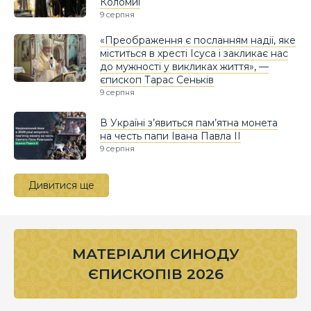
Коломиї
9 серпня
«Преображення є посланням надії, яке
міститься в хресті Ісуса і закликає нас
до мужності у викликах життя», —
єпископ Тарас Сеньків
9 серпня
В Україні з’явиться пам’ятна монета
на честь папи Івана Павла II
9 серпня
Дивитися ще
МАТЕРІАЛИ СИНОДУ
ЄПИСКОПІВ 2026