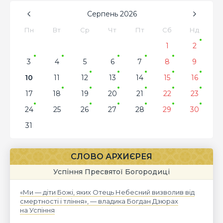
Серпень
2026
Пн
Вт
Ср
Чт
Пт
Сб
Нд
1
2
3
4
5
6
7
8
9
10
11
12
13
14
15
16
17
18
19
20
21
22
23
24
25
26
27
28
29
30
31
СЛОВО АРХИЄРЕЯ
Успіння Пресвятої Богородиці
«Ми — діти Божі, яких Отець Небесний визволив від
смертності і тління», — владика Богдан Дзюрах
на Успіння