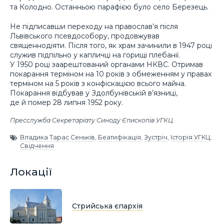
та Колодно. Останньою парафією було село Березець.
Не підписавши переходу на православ’я після
Львівського псевдособору, продовжував
священнодіяти. Після того, як храм зачинили в 1947 році
служив підпільно у капличці на горищі плебанії.
У 1950 році заарештований органами НКВС. Отримав
покарання терміном на 10 років з обмеженням у правах
терміном на 5 років з конфіскацією всьогo майна.
Покарання відбував у Здолбунівській в’язниці,
де й помер 28 липня 1952 року.
Пресслужба Секретаріату Синоду Єпископів УГКЦ
Владика Тарас Сеньків
,
Беатифікація
,
Зустріч
,
Історія УГКЦ
,
Свідчення
Локації
Стрийська єпархія