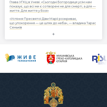
Глава УГКЦ в Уневі: «Сьогодні Богородиця усім нам
показує, що всі ми є сотворені не для смерті, а для —
життя. Для життя у Бозі»
«Успіння Пресвятої Діви Марії розкриває,
що упокорення — це шлях до неба», — владика Тарас
Сеньків