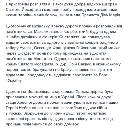
з Христовим розп’яттям, з якої дуже добре видно наш храм
Святого Йосафата і каплиця Гробу Господнього зі сценами
«семи терпінь-мечів болю», які зазнала Пречиста Діва Марія.
Цьогорічну єпархіальну Хресну дорогу прочани розпочали від
пам’ятника св. Максиміліанові Кольбе, який, будучи одним
із найвидатніших місіонерів XX століття, не пошкодував
віддати своє життя за одного із співв’язнів концентраційного
табору Аушвіц-Освєнцім Францішека Гайовнічка, який майже
через шістдесят років по тому приїжджав на відкриття
пам’ятника до Манстера. Однак, як зазначив настоятель
храму Святого Йосафата, о. д-р Юрій Саквук, в українському
народі теж не бракувало і не бракує ісповідників віри, які
віддавали і продовжують віддавати своє життя за Бога
і Україну.
Цьогорічна Великопісна єпархіальна Хресна дорога була
присвячена молитві за мир в Україні. Після кожної другої
стації Хресної дороги прочани зачитували життєписи наших
Героїв Небесної сотні та воїнів, загиблих під час війни
з Росією. Зворушені до глибини душі, зігріті молитвою
і сповнені вражень від відвідин нового відпустового місця,
прочани повернулися до своїх домівок.