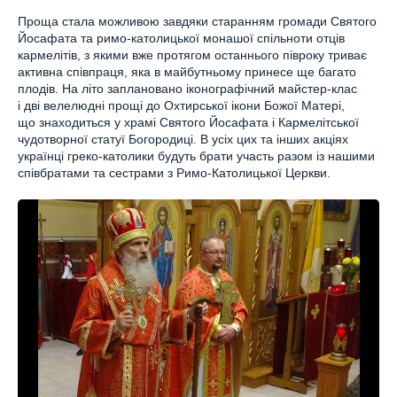
Проща стала можливою завдяки старанням громади Святого
Йосафата та римо-католицької монашої спільноти отців
кармелітів, з якими вже протягом останнього півроку триває
активна співпраця, яка в майбутньому принесе ще багато
плодів. На літо заплановано іконографічний майстер-клас
і дві велелюдні прощі до Охтирської ікони Божої Матері,
що знаходиться у храмі Святого Йосафата і Кармелітської
чудотворної статуї Богородиці. В усіх цих та інших акціях
українці греко-католики будуть брати участь разом із нашими
співбратами та сестрами з Римо-Католицької Церкви.