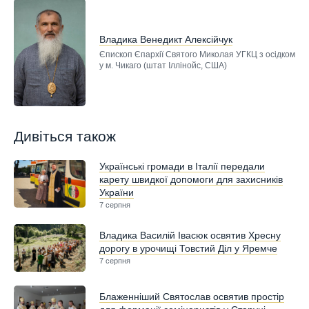
Владика Венедикт Алексійчук
Єпископ Єпархії Святого Миколая УГКЦ з осідком
у м. Чикаго (штат Іллінойс, США)
Дивіться також
Українські громади в Італії передали
карету швидкої допомоги для захисників
України
7 серпня
Владика Василій Івасюк освятив Хресну
дорогу в урочищі Товстий Діл у Яремче
7 серпня
Блаженніший Святослав освятив простір