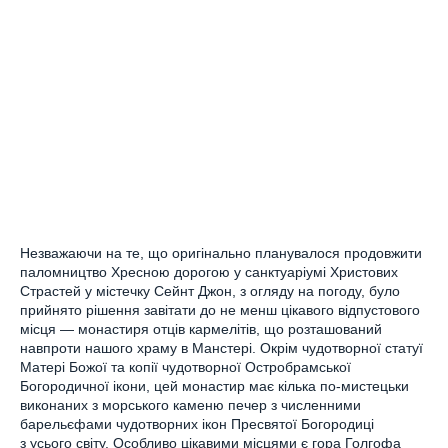
Незважаючи на те, що оригінально планувалося продовжити
паломництво Хресною дорогою у санктуаріумі Христових
Страстей у містечку Сейнт Джон, з огляду на погоду, було
прийнято рішення завітати до не менш цікавого відпустового
місця — монастиря отців кармелітів, що розташований
навпроти нашого храму в Манстері. Окрім чудотворної статуї
Матері Божої та копії чудотворної Остробрамської
Богородичної ікони, цей монастир має кілька по-мистецьки
виконаних з морського каменю печер з численними
барельєфами чудотворних ікон Пресвятої Богородиці
з усього світу. Особливо цікавими місцями є гора Голгофа