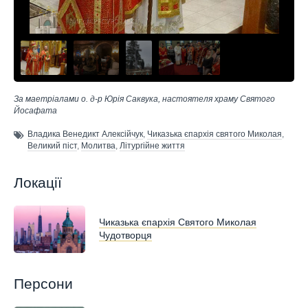
За маетріалами о. д-р Юрія Саквука, настоятеля храму Святого
Йосафата
Владика Венедикт Алексійчук
,
Чиказька єпархія святого Миколая
,
Великий піст
,
Молитва
,
Літургійне життя
Локації
Чиказька єпархія Святого Миколая
Чудотворця
Персони