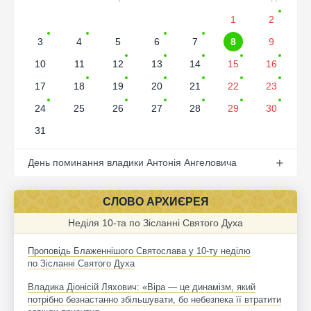
1
2
3
4
5
6
7
8
9
10
11
12
13
14
15
16
17
18
19
20
21
22
23
24
25
26
27
28
29
30
31
День поминання владики Антонія Ангеловича
СЛОВО АРХИЄРЕЯ
Неділя 10-та по Зісланні Святого Духа
Проповідь Блаженнішого Святослава у 10-ту неділю
по Зісланні Святого Духа
Владика Діонісій Ляхович: «Віра — це динамізм, який
потрібно безнастанно збільшувати, бо небезпека її втратити