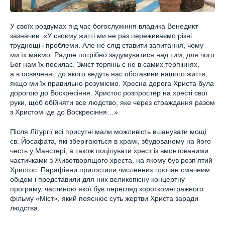
У своїх роздумах під час богослужіння владика Венедикт
зазначив: «У своєму житті ми не раз переживаємо різні
труднощі і проблеми. Але не слід ставити запитання, чому
ми їх маємо. Радше потрібно задумуватися над тим, для чого
Бог нам їх посилає. Зміст терпінь є не в самих терпіннях,
а в освяченні, до якого ведуть нас обставини нашого життя,
якщо ми їх правильно розуміємо. Хресна дорога Христа була
дорогою до Воскресіння. Христос розпростер на хресті свої
руки, щоб обійняти все людство, яке через страждання разом
з Христом іде до Воскресіння…»
Після Літургії всі присутні мали можливість вшанувати мощі
св. Йосафата, які зберігаються в храмі, збудованому на його
честь у Манстері, а також поцілувати хрест із вмонтованими
частичками з Животворящого хреста, на якому був розп’ятий
Христос. Парафіяни пригостили численних прочан смачним
обідом і представили для них великопісну концертну
програму, частиною якої був перегляд короткометражного
фільму «Міст», який пояснює суть жертви Христа заради
людства.