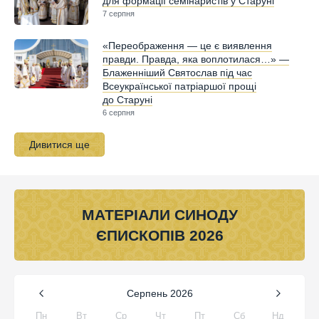
для формації семінаристів у Старуні
7 серпня
«Переображення — це є виявлення
правди. Правда, яка воплотилася…» —
Блаженніший Святослав під час
Всеукраїнської патріаршої прощі
до Старуні
6 серпня
Дивитися ще
МАТЕРІАЛИ СИНОДУ
ЄПИСКОПІВ 2026
Серпень
2026
Пн
Вт
Ср
Чт
Пт
Сб
Нд