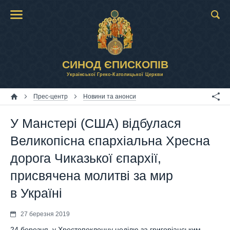
СИНОД ЄПИСКОПІВ
Української Греко-Католицької Церкви
Прес-центр
Новини та анонси
У Манстері (США) відбулася
Великопісна єпархіальна Хресна
дорога Чиказької єпархії,
присвячена молитві за мир
в Україні
27 березня 2019
24 березня, у Хрестопоклонну неділю за григоріанським