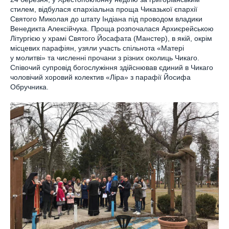
стилем, відбулася єпархіальна проща Чиказької єпархії
Святого Миколая до штату Індіана під проводом владики
Венедикта Алексійчука. Проща розпочалася Архиєрейською
Літургією у храмі Святого Йосафата (Манстер), в якій, окрім
місцевих парафіян, узяли участь спільнота «Матері
у молитві» та численні прочани з різних околиць Чикаго.
Співочий супровід богослужіння здійснював єдиний в Чикаго
чоловічий хоровий колектив «Ліра» з парафії Йосифа
Обручника.