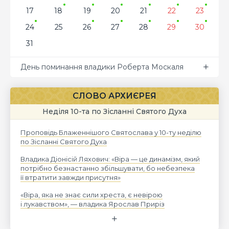
17
18
19
20
21
22
23
24
25
26
27
28
29
30
31
День поминання владики Роберта Москаля
СЛОВО АРХИЄРЕЯ
Неділя 10-та по Зісланні Святого Духа
Проповідь Блаженнішого Святослава у 10-ту неділю
по Зісланні Святого Духа
Владика Діонісій Ляхович: «Віра — це динамізм, який
потрібно безнастанно збільшувати, бо небезпека
її втратити завжди присутня»
«Віра, яка не знає сили хреста, є невірою
і лукавством», — владика Ярослав Приріз