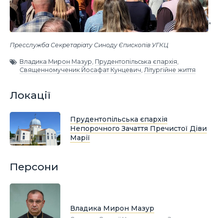
Пресслужба Секретаріату Синоду Єпископів УГКЦ
Владика Мирон Мазур
,
Прудентопільська єпархія
,
Священномученик Йосафат Кунцевич
,
Літургійне життя
Локації
Прудентопільська єпархія
Непорочного Зачаття Пречистої Діви
Марії
Персони
Владика Мирон Мазур