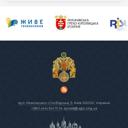
вул. Микільсько-Слобідська, 5
, Київ 02002, Україна
+380 (44) 541-11-14
,
synod@ugcc.org.ua