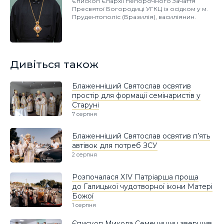
Єпископ Єпархії Непорочного Зачаття
Пресвятої Богородиці УГКЦ із осідком у м.
Прудентополіс (Бразилія), василіянин.
Дивіться також
Блаженніший Святослав освятив
простір для формації семінаристів у
Старуні
7 серпня
Блаженніший Святослав освятив п’ять
автівок для потреб ЗСУ
2 серпня
Розпочалася XIV Патріарша проща
до Галицької чудотворної ікони Матері
Божої
1 серпня
Єпископ Микола Семенишин звершив