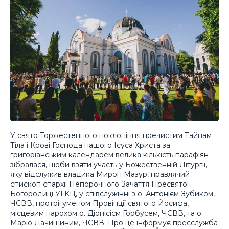
У свято Торжестенного поклоніння пречистим Тайнам
Тіла і Крові Господа нашого Ісуса Христа за
григоріанським календарем велика кількість парафіян
зібралася, щоби взяти участь у Божественній Літургії,
яку відслужив владика Мирон Мазур, правлячий
єпископ єпархії Непорочного Зачаття Пресвятої
Богородиці УГКЦ, у співслужінні з о. Антонієм Зубиком,
ЧСВВ, протоігуменом Провінції святого Йосифа,
місцевим парохом о. Діонісієм Горбусем, ЧСВВ, та о.
Маріо Дачишиним, ЧСВВ. Про це інформує пресслужба