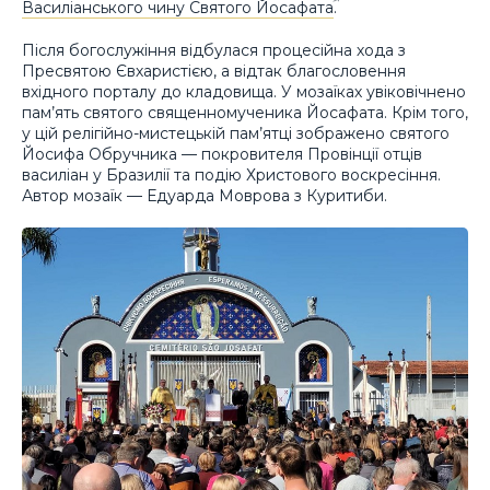
Василіанського чину Святого Йосафата
.
Після богослужіння відбулася процесійна хода з
Пресвятою Євхаристією, а відтак благословення
вхідного порталу до кладовища. У мозаїках увіковічнено
пам’ять святого священномученика Йосафата. Крім того,
у цій релігійно-мистецькій пам’ятці зображено святого
Йосифа Обручника — покровителя Провінції отців
василіан у Бразилії та подію Христового воскресіння.
Автор мозаїк — Едуарда Моврова з Куритиби.