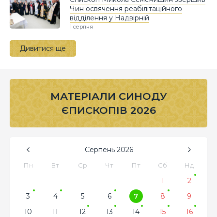
Чин освячення реабілітаційного
відділення у Надвірній
1 серпня
Дивитися ще
МАТЕРІАЛИ СИНОДУ
ЄПИСКОПІВ 2026
Серпень
2026
Пн
Вт
Ср
Чт
Пт
Сб
Нд
1
2
3
4
5
6
7
8
9
10
11
12
13
14
15
16