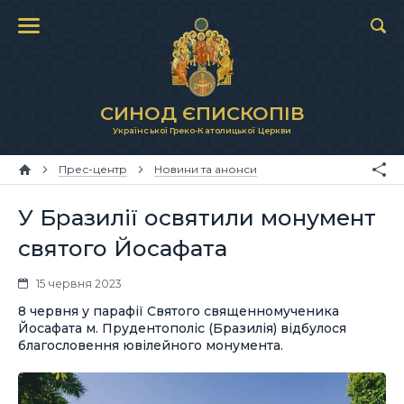
СИНОД ЄПИСКОПІВ
Української Греко-Католицької Церкви
Прес-центр
Новини та анонси
У Бразилії освятили монумент
святого Йосафата
15 червня 2023
8 червня у парафії Святого священномученика
Йосафата м. Прудентополіс (Бразилія) відбулося
благословення ювілейного монумента.