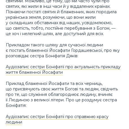
святими. Можливо, це тому, що ми часто чули про
святих, які жили в інші часи й у віддалених країнах.
Пізнаючи постаті святих й блаженних, яких породила
українська земля, розуміючи, що вони жили
у складніших обставинах від наших, усвідомлюємо,
що святість, тобто, постійне перебування з Богом, —
це хоч і нелегкий шлях, але доступний для всіх.
Прикладом такого шляху для сучасної людини
є постать блаженної Йосафати Гордашевської, про яку
розповідає сестра Боніфатія Дяків:
Аудіозапис сестри Боніфатії про актуальність прикладу
життя блаженної Йосафати
Приклад блаженної Йосафати та всіх черниць,
що присвячують своє життя Богові та людям, свідчить
про те, що служіння облагороднює людину, вчиняє
її Людиною з великої літери. Про це роздумує сестра
Боніфатія:
Аудіозапис сестри Боніфатії про справжню красу
людини