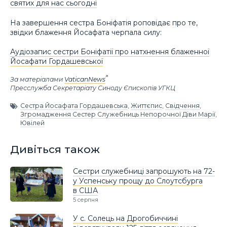
святих для нас сьогодні
На завершення сестра Боніфатія роповідає про те,
звідки блаження Йосафата черпала силу:
Аудіозапис сестри Боніфатії про натхнення блаженної
Йосафати Гордашевської
За матеріалами
VaticanNews
Пресслужба Секретаріату Синоду Єпископів УГКЦ
Сестра Йосафата Гордашевська
,
Життєпис
,
Свідчення
,
Згромадження Сестер Служебниць Непорочної Діви Марії
,
Ювілей
Дивіться також
Сестри служебниці запрошують на 72-
у Успенську прощу до Слоутсбурга
в США
5 серпня
У с. Солець на Дрогобиччині