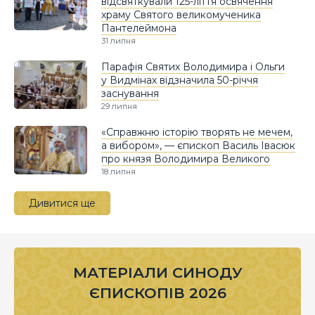
відсвяткували 125-ліття освячення
храму Святого великомученика
Пантелеймона
31 липня
Парафія Святих Володимира і Ольги
у Видмінах відзначила 50-річчя
заснування
29 липня
«Справжню історію творять не мечем,
а вибором», — єпископ Василь Івасюк
про князя Володимира Великого
18 липня
Дивитися ще
МАТЕРІАЛИ СИНОДУ
ЄПИСКОПІВ 2026