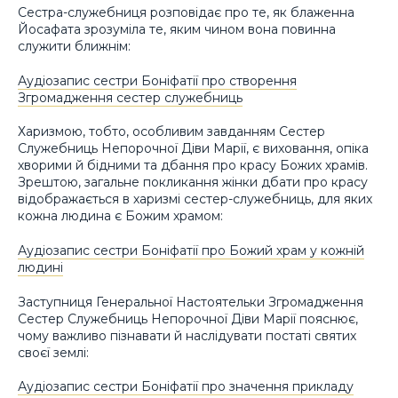
Сестра-служебниця розповідає про те, як блаженна
Йосафата зрозуміла те, яким чином вона повинна
служити ближнім:
Аудіозапис сестри Боніфатії про створення
Згромадження сестер служебниць
Харизмою, тобто, особливим завданням Сестер
Служебниць Непорочної Діви Марії, є виховання, опіка
хворими й бідними та дбання про красу Божих храмів.
Зрештою, загальне покликання жінки дбати про красу
відображається в харизмі сестер-служебниць, для яких
кожна людина є Божим храмом:
Аудіозапис сестри Боніфатії про Божий храм у кожній
людині
Заступниця Генеральної Настоятельки Згромадження
Сестер Служебниць Непорочної Діви Марії пояснює,
чому важливо пізнавати й наслідувати постаті святих
своєї землі:
Аудіозапис сестри Боніфатії про значення прикладу