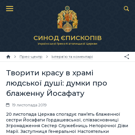
СИНОД ЄПИСКОПІВ
Української Греко-Католицької Церкви
Прес-центр
Інтерв’ю та коментарі
Творити красу в храмі
людської душі: думки про
блаженну Йосафату
19 листопада 2019
20 листопада Церква спогадує пам’ять блаженної
сестри Йосафати Гордашевської, співзасновниці
Згромадження Cестер Cлужебниць Непорочної Діви
Марії. Заступниця Генеральної Настоятельки