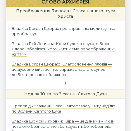
СЛОВО АРХИЄРЕЯ
Преображення Господа і Спаса нашого Ісуса
Христа
Владика Богдан Дзюрах про справжню молитву, яка
преображує
Владика Гліб Лончина: Коли будемо слухати Боже
Слово і зберігати його, житимемо переображеним
життям
Владика Богдан Дзюрах: «Благословення плодів —
це духовне дійство, яке виражає наш стосунок
до Бога і до наших ближніх»
Неділя 10-та по Зісланні Святого Духа
Проповідь Блаженнішого Святослава у 10-ту неділю
по Зісланні Святого Духа
Владика Діонісій Ляхович: «Віра — це динамізм, який
потрібно безнастанно збільшувати, бо небезпека