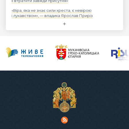
її втратити завжди присутня»
«Віра, яка не знає сили хреста, є невірою
і лукавством», — владика Ярослав Приріз