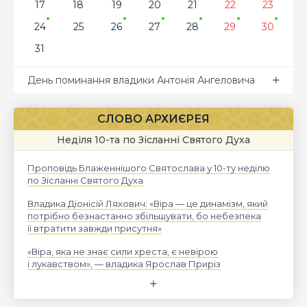
17
18
19
20
21
22
23
24
25
26
27
28
29
30
31
День поминання владики Антонія Ангеловича
СЛОВО АРХИЄРЕЯ
Неділя 10-та по Зісланні Святого Духа
Проповідь Блаженнішого Святослава у 10-ту неділю
по Зісланні Святого Духа
Владика Діонісій Ляхович: «Віра — це динамізм, який
потрібно безнастанно збільшувати, бо небезпека
її втратити завжди присутня»
«Віра, яка не знає сили хреста, є невірою
і лукавством», — владика Ярослав Приріз