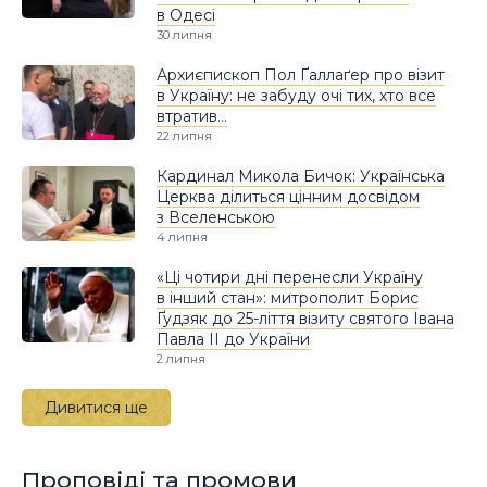
в Одесі
30 липня
Архиєпископ Пол Ґаллаґер про візит
в Україну: не забуду очі тих, хто все
втратив…
22 липня
Кардинал Микола Бичок: Українська
Церква ділиться цінним досвідом
з Вселенською
4 липня
«Ці чотири дні перенесли Україну
в інший стан»: митрополит Борис
Ґудзяк до 25-ліття візиту святого Івана
Павла ІІ до України
2 липня
Дивитися ще
Проповіді та промови