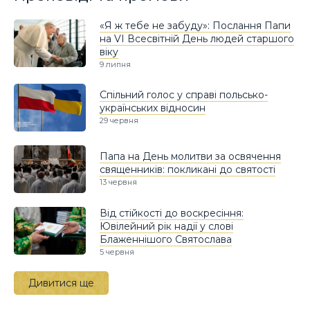
«Я ж тебе не забуду»: Послання Папи
на VI Всесвітній День людей старшого
віку
9 липня
Спільний голос у справі польсько-
українських відносин
29 червня
Папа на День молитви за освячення
священників: покликані до святості
13 червня
Від стійкості до воскресіння:
Ювілейний рік надії у слові
Блаженнішого Святослава
5 червня
Дивитися ще