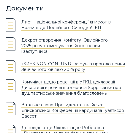
Документи
Лист Національної конференції єпископів
Бразилії до Постійного Синоду УГКЦ
Декрет створення Комітету Ювілейного
2025 року та іменування його голови
і заступника
«SPES NON CONFUNDIT»: Булла проголошення
Звичайного ювілею 2025 року
Комунікат щодо рецепції в УГКЦ декларації
Дикастерії віровчення «Fiducia Supplicans» про
душпастирське значення благословень
Вітальне слово Президента Італійської
Єпископської Конференції кардинала Гуалтьєро
Басcеті
Доповідь отця Джованні де Робертіса