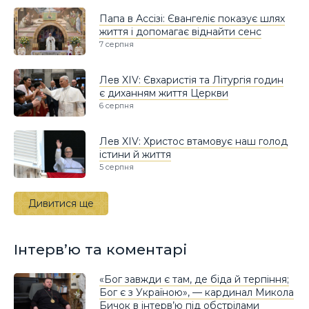
Папа в Ассізі: Євангеліє показує шлях
життя і допомагає віднайти сенс
7 серпня
Лев XIV: Євхаристія та Літургія годин
є диханням життя Церкви
6 серпня
Лев XIV: Христос втамовує наш голод
істини й життя
5 серпня
Дивитися ще
Інтерв’ю та коментарі
«Бог завжди є там, де біда й терпіння;
Бог є з Україною», — кардинал Микола
Бичок в інтерв’ю під обстрілами