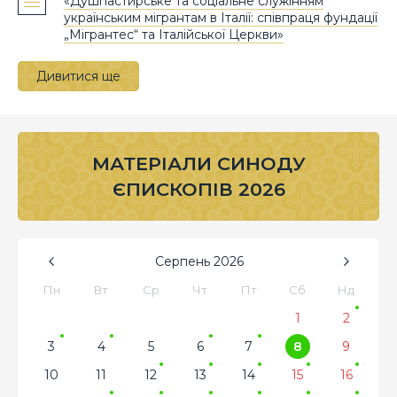
«Душпастирське та соціальне служінням
українським мігрантам в Італії: співпраця фундації
„Мігрантес“ та Італійської Церкви»
Дивитися ще
МАТЕРІАЛИ СИНОДУ
ЄПИСКОПІВ 2026
Серпень
2026
Пн
Вт
Ср
Чт
Пт
Сб
Нд
1
2
3
4
5
6
7
8
9
10
11
12
13
14
15
16