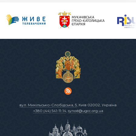
вул. Микільсько-Слобідська, 5
, Київ 02002, Україна
+380 (44) 541-11-14
,
synod@ugcc.org.ua