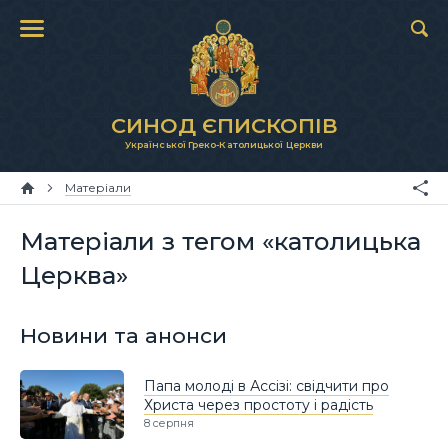
СИНОД ЄПИСКОПІВ
Української Греко-Католицької Церкви
Матеріали
Матеріали з тегом «католицька
Церква»
Новини та анонси
Папа молоді в Ассізі: свідчити про
Христа через простоту і радість
8 серпня