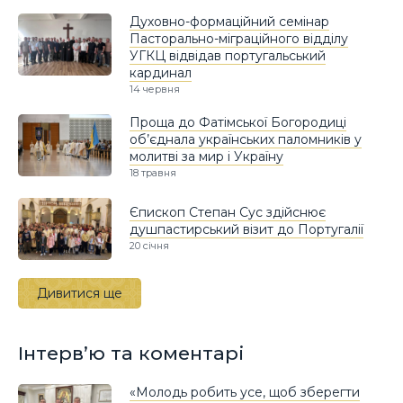
Духовно-формаційний семінар
Пасторально-міграційного відділу
УГКЦ відвідав португальський
кардинал
14 червня
Проща до Фатімської Богородиці
об’єднала українських паломників у
молитві за мир і Україну
18 травня
Єпископ Степан Сус здійснює
душпастирський візит до Португалії
20 січня
Дивитися ще
Інтерв’ю та коментарі
«Молодь робить усе, щоб зберегти