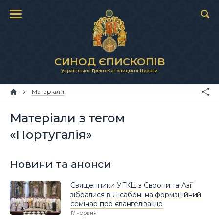
СИНОД ЄПИСКОПІВ
Української Греко-Католицької Церкви
Матеріали
Матеріали з тегом
«Португалія»
Новини та анонси
Священники УГКЦ з Європи та Азії
зібралися в Лісабоні на формаційний
семінар про євангелізацію
17 червня