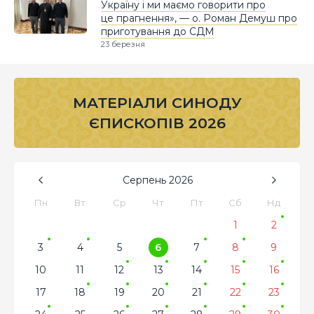
Україну і ми маємо говорити про
це прагнення», — о. Роман Демуш про
приготування до СДМ
23 березня
МАТЕРІАЛИ СИНОДУ
ЄПИСКОПІВ 2026
Серпень
2026
Пн
Вт
Ср
Чт
Пт
Сб
Нд
1
2
3
4
5
6
7
8
9
10
11
12
13
14
15
16
17
18
19
20
21
22
23