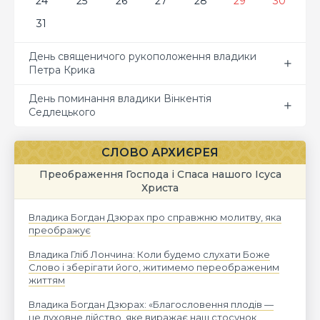
24
25
26
27
28
29
30
31
День священичого рукоположення владики
Петра Крика
День поминання владики Вінкентія
Седлецького
СЛОВО АРХИЄРЕЯ
Преображення Господа і Спаса нашого Ісуса
Христа
Владика Богдан Дзюрах про справжню молитву, яка
преображує
Владика Гліб Лончина: Коли будемо слухати Боже
Слово і зберігати його, житимемо переображеним
життям
Владика Богдан Дзюрах: «Благословення плодів —
це духовне дійство, яке виражає наш стосунок