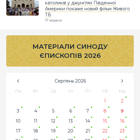
католиків у джунглях Південної
Америки покаже новий фільм Живого
ТБ
17 червня
МАТЕРІАЛИ СИНОДУ
ЄПИСКОПІВ 2026
Серпень
2026
Пн
Вт
Ср
Чт
Пт
Сб
Нд
1
2
3
4
5
6
7
8
9
10
11
12
13
14
15
16
17
18
19
20
21
22
23