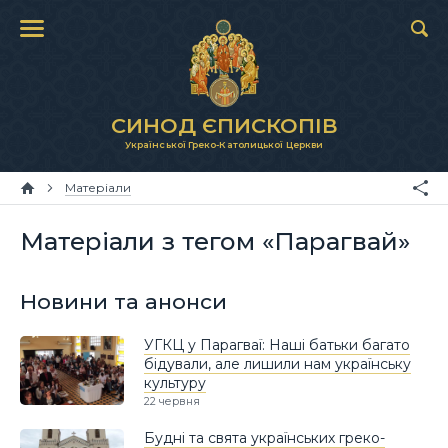
СИНОД ЄПИСКОПІВ
Української Греко-Католицької Церкви
Матеріали
Матеріали з тегом «Парагвай»
Новини та анонси
УГКЦ у Парагваї: Наші батьки багато
бідували, але лишили нам українську
культуру
22 червня
Будні та свята українських греко-