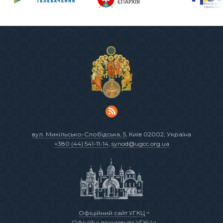
вул. Микільсько-Слобідська, 5
, Київ 02002, Україна
+380 (44) 541-11-14
,
synod@ugcc.org.ua
Офіційний сайт УГКЦ
Офіційні документи УГКЦ