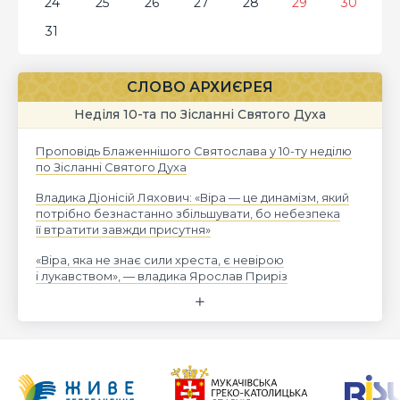
24
25
26
27
28
29
30
31
СЛОВО АРХИЄРЕЯ
Неділя 10-та по Зісланні Святого Духа
Проповідь Блаженнішого Святослава у 10-ту неділю
по Зісланні Святого Духа
Владика Діонісій Ляхович: «Віра — це динамізм, який
потрібно безнастанно збільшувати, бо небезпека
її втратити завжди присутня»
«Віра, яка не знає сили хреста, є невірою
і лукавством», — владика Ярослав Приріз