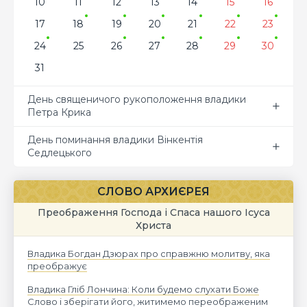
10
11
12
13
14
15
16
17
18
19
20
21
22
23
24
25
26
27
28
29
30
31
День священичого рукоположення владики
Петра Крика
День поминання владики Вінкентія
Седлецького
СЛОВО АРХИЄРЕЯ
Преображення Господа і Спаса нашого Ісуса
Христа
Владика Богдан Дзюрах про справжню молитву, яка
преображує
Владика Гліб Лончина: Коли будемо слухати Боже
Слово і зберігати його, житимемо переображеним