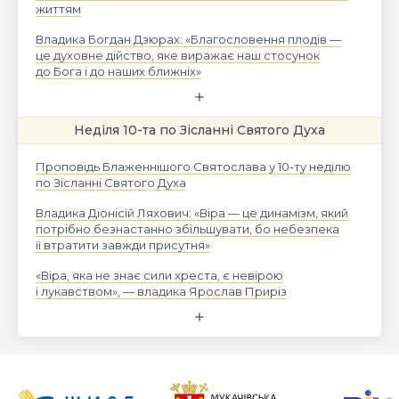
життям
Владика Богдан Дзюрах: «Благословення плодів —
це духовне дійство, яке виражає наш стосунок
до Бога і до наших ближніх»
Неділя 10-та по Зісланні Святого Духа
Проповідь Блаженнішого Святослава у 10-ту неділю
по Зісланні Святого Духа
Владика Діонісій Ляхович: «Віра — це динамізм, який
потрібно безнастанно збільшувати, бо небезпека
її втратити завжди присутня»
«Віра, яка не знає сили хреста, є невірою
і лукавством», — владика Ярослав Приріз