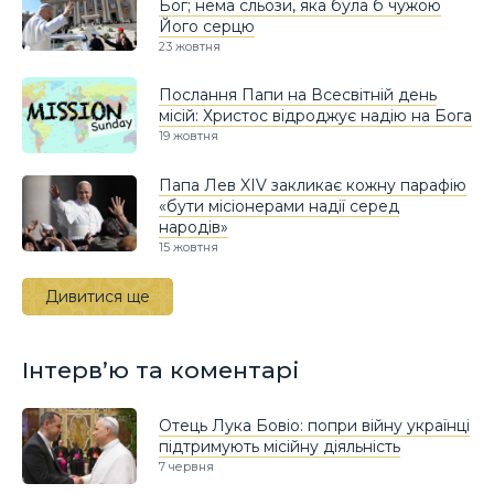
Бог; нема сльози, яка була б чужою
Його серцю
23 жовтня
Послання Папи на Всесвітній день
місій: Христос відроджує надію на Бога
19 жовтня
Папа Лев XIV закликає кожну парафію
«бути місіонерами надії серед
народів»
15 жовтня
Дивитися ще
Інтерв’ю та коментарі
Отець Лука Бовіо: попри війну українці
підтримують місійну діяльність
7 червня