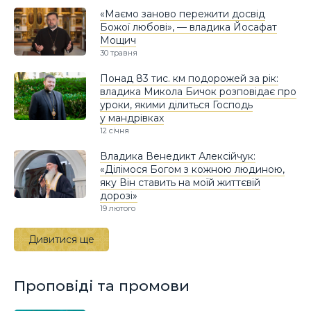
«Маємо заново пережити досвід
Божої любові», — владика Йосафат
Мощич
30 травня
Понад 83 тис. км подорожей за рік:
владика Микола Бичок розповідає про
уроки, якими ділиться Господь
у мандрівках
12 січня
Владика Венедикт Алексійчук:
«Ділімося Богом з кожною людиною,
яку Він ставить на моїй життєвій
дорозі»
19 лютого
Дивитися ще
Проповіді та промови