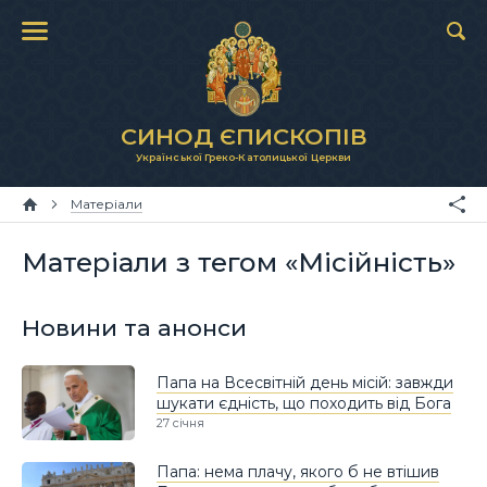
СИНОД ЄПИСКОПІВ
Української Греко-Католицької Церкви
Матеріали
Матеріали з тегом «Місійність»
Новини та анонси
Папа на Всесвітній день місій: завжди
шукати єдність, що походить від Бога
27 січня
Папа: нема плачу, якого б не втішив