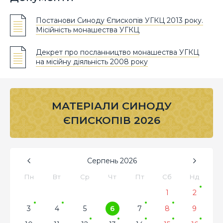
Постанови Синоду Єпископів УГКЦ 2013 року.
Місійність монашества УГКЦ
Декрет про посланництво монашества УГКЦ
на місійну діяльність 2008 року
МАТЕРІАЛИ СИНОДУ
ЄПИСКОПІВ 2026
Серпень
2026
Пн
Вт
Ср
Чт
Пт
Сб
Нд
1
2
3
4
5
6
7
8
9