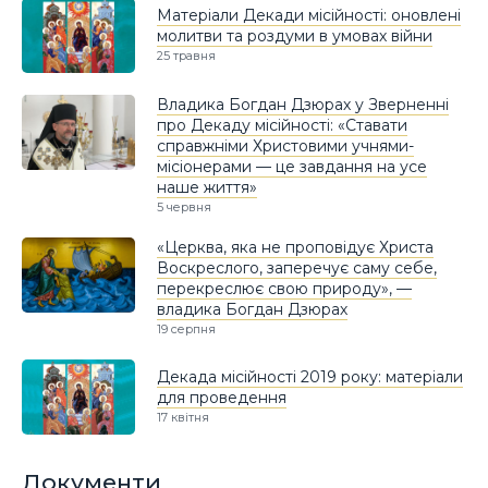
Матеріали Декади місійності: оновлені
молитви та роздуми в умовах війни
25 травня
Владика Богдан Дзюрах у Зверненні
про Декаду місійності: «Ставати
справжніми Христовими учнями-
місіонерами — це завдання на усе
наше життя»
5 червня
«Церква, яка не проповідує Христа
Воскреслого, заперечує саму себе,
перекреслює свою природу», —
владика Богдан Дзюрах
19 серпня
Декада місійності 2019 року: матеріали
для проведення
17 квітня
Документи