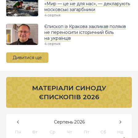
«Мир — це не для нас», — декларують
московські загарбники
4 серпня
Єпископ із Кракова закликав поляків
не переносити історичний біль
на українців
4 серпня
Дивитися ще
МАТЕРІАЛИ СИНОДУ
ЄПИСКОПІВ 2026
Серпень
2026
Пн
Вт
Ср
Чт
Пт
Сб
Нд