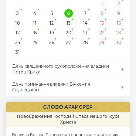
1
2
3
4
5
6
7
8
9
10
11
12
13
14
15
16
17
18
19
20
21
22
23
24
25
26
27
28
29
30
31
День священичого рукоположення владики
Петра Крика
День поминання владики Вінкентія
Седлецького
СЛОВО АРХИЄРЕЯ
Преображення Господа і Спаса нашого Ісуса
Христа
Владика Богдан Дзюрах про справжню молитву, яка