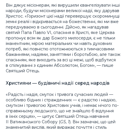
Він дякує місіонерам, які вирушили євангелізувати інші
народи, будучи місіонерами великої надії, яку дарував
Христос. «Горизонт цієї надії перевершує скороминущі
земні реалії і відкривається на божественні, які ми вже
передчуваємо в сьогоденні. Дійсно, як нагадував
святий Папа Павло VI, спасіння в Христі, яке Церква
пропонує всім як дар Божого милосердя, є не тільки
іманентним, мірою матеріальних чи навіть духовних
потреб, які повністю ототожнюються з тимчасовими
бажаннями, надіями, заняттями і боротьбою, але також
спасінням, яке виходить за всі ці межі, щоб відбутися
в спілкуванні з єдиним Абсолютом, Богом», — пише
Святіший Отець.
Християни — будівничі надії серед народів
«Радість і надія, смуток і тривога сучасних людей —
особливо бідних і стражденних — є радістю і надією,
смутком і тривогою Христових учнів, і немає нічого по-
справжньому людського, що не знайшло б відлуння
в їхніх серцях», — цитує Святіший Отець навчання
ІІ Ватиканського Собору (
GS, 1
). Він зазначає, що цей
знаменитий вислів, який виражає почуття і стиль