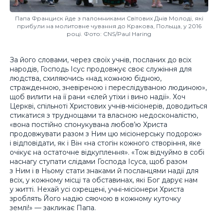
Папа Франциск йде з паломниками Світових Днів Молоді, які
прибули на молитовне чування до Кракова, Польща, у 2016
році. Фото: CNS/Paul Haring
За його словами, через своїх учнів, посланих до всіх
народів, Господь Ісус продовжує своє служіння для
людства, схиляючись «над кожною бідною,
стражденною, зневіреною і переслідуваною людиною»,
щоб вилити на її рани «єлей утіхи і вино надії». Хоч
Церкві, спільноті Христових учнів-місіонерів, доводиться
стикатися з труднощами та власною недосконалістю,
«вона постійно спонукувана любов’ю Христа
продовжувати разом з Ним цю місіонерську подорож»
і відповідати, як і Він «на стогін кожного створіння, яке
очікує на остаточне відкуплення». «Тож відчуймо в собі
наснагу ступати слідами Господа Ісуса, щоб разом
з Ним і в Ньому стати знаками й посланцями надії для
всіх, у кожному місці та обставинах, які Бог дарує нам
у житті. Нехай усі охрещені, учні-місіонери Христа
зроблять Його надію сяючою в кожному куточку
землі!» — закликає Папа.