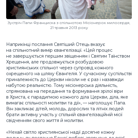
Зустріч Папи Франциска з спільнотою Місіонерок милосердя,
21 травня 2013 року
Наприкінці послання Святіший Отець вказує
на спільнотний вимір євангелізації. «Цей процес
не завершується першим звіщенням і Святим Таїнством
Хрещення, але продовжується розбудовою
християнських спільнот через супровід кожного
охрещеного на шляху Євангелія. У сучасному суспільстві
приналежність до Церкви ніколи не є раз і назавжди
набутою реальністю. Тому місіонерська діяльність,
спрямована на передання та формування зрілої віри
в Христа, є парадигмою кожного діла Церкви, діла, яке
вимагає спільності молитви та дії», — наголошує Папа.
Він закликає дітей, молодь, дорослих та літніх людей
брати активну участь у спільній євангелізаційній місії
свідченням свого життя й молитви.
«Нехай світло християнської надії досягне кожну