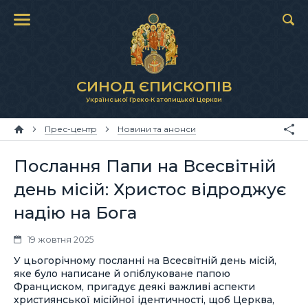
СИНОД ЄПИСКОПІВ
Української Греко-Католицької Церкви
Прес-центр
Новини та анонси
Послання Папи на Всесвітній
день місій: Христос відроджує
надію на Бога
19 жовтня 2025
У цьогорічному посланні на Всесвітній день місій,
яке було написане й опіблуковане папою
Франциском, пригадує деякі важливі аспекти
християнської місійної ідентичності, щоб Церква,