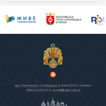
вул. Микільсько-Слобідська, 5
, Київ 02002, Україна
+380 (44) 541-11-14
,
synod@ugcc.org.ua