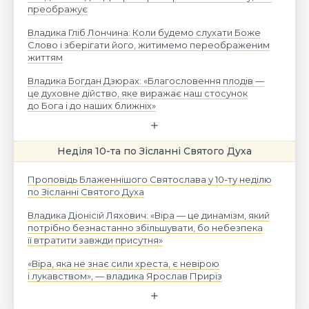
преображує
Владика Гліб Лончина: Коли будемо слухати Боже
Слово і зберігати його, житимемо переображеним
життям
Владика Богдан Дзюрах: «Благословення плодів —
це духовне дійство, яке виражає наш стосунок
до Бога і до наших ближніх»
Неділя 10-та по Зісланні Святого Духа
Проповідь Блаженнішого Святослава у 10-ту неділю
по Зісланні Святого Духа
Владика Діонісій Ляхович: «Віра — це динамізм, який
потрібно безнастанно збільшувати, бо небезпека
її втратити завжди присутня»
«Віра, яка не знає сили хреста, є невірою
і лукавством», — владика Ярослав Приріз