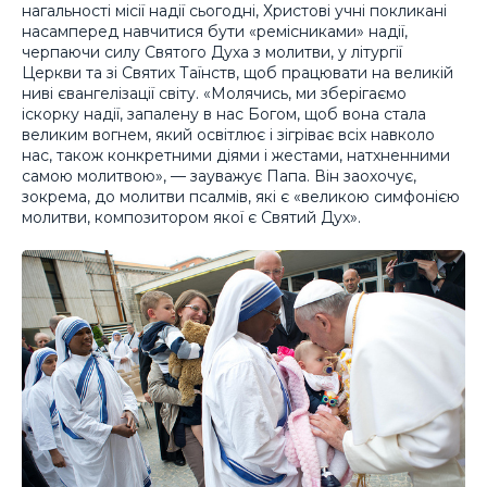
нагальності місії надії сьогодні, Христові учні покликані
насамперед навчитися бути «ремісниками» надії,
черпаючи силу Святого Духа з молитви, у літургії
Церкви та зі Святих Таїнств, щоб працювати на великій
ниві євангелізації світу. «Молячись, ми зберігаємо
іскорку надії, запалену в нас Богом, щоб вона стала
великим вогнем, який освітлює і зігріває всіх навколо
нас, також конкретними діями і жестами, натхненними
самою молитвою», — зауважує Папа. Він заохочує,
зокрема, до молитви псалмів, які є «великою симфонією
молитви, композитором якої є Святий Дух».