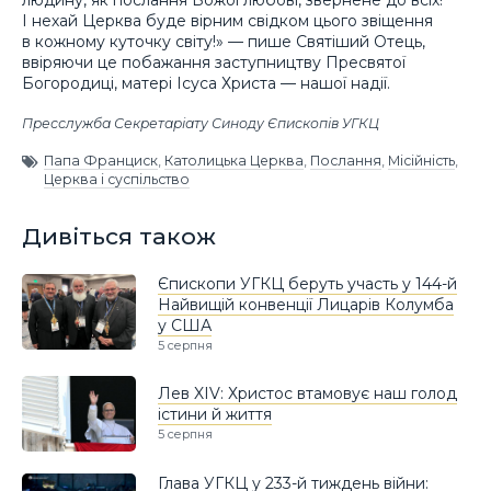
людину, як послання Божої любові, звернене до всіх!
І нехай Церква буде вірним свідком цього звіщення
в кожному куточку світу!» — пише Святіший Отець,
ввіряючи це побажання заступництву Пресвятої
Богородиці, матері Ісуса Христа — нашої надії.
Пресслужба Секретаріату Синоду Єпископів УГКЦ
Папа Франциск
,
Католицька Церква
,
Послання
,
Місійність
,
Церква і суспільство
Дивіться також
Єпископи УГКЦ беруть участь у 144-й
Найвищій конвенції Лицарів Колумба
у США
5 серпня
Лев XIV: Христос втамовує наш голод
істини й життя
5 серпня
Глава УГКЦ у 233-й тиждень війни: