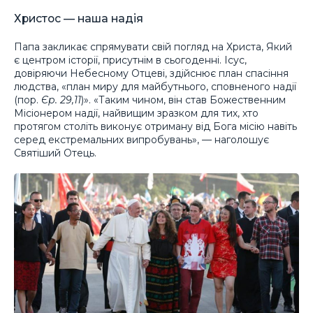
Христос — наша надія
Папа закликає спрямувати свій погляд на Христа, Який
є центром історії, присутнім в сьогоденні. Ісус,
довіряючи Небесному Отцеві, здійснює план спасіння
людства, «план миру для майбутнього, сповненого надії
(пор.
Єр. 29,11
)». «Таким чином, він став Божественним
Місіонером надії, найвищим зразком для тих, хто
протягом століть виконує отриману від Бога місію навіть
серед екстремальних випробувань», — наголошує
Святіший Отець.