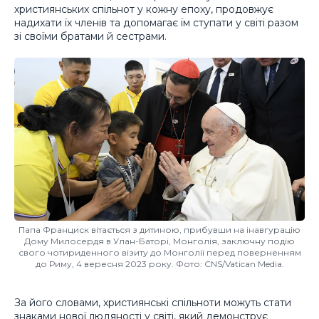
християнських спільнот у кожну епоху, продовжує
надихати їх членів та допомагає їм ступати у світі разом
зі своїми братами й сестрами.
Папа Франциск вітається з дитиною, прибувши на інавгурацію
Дому Милосердя в Улан-Баторі, Монголія, заключну подію
свого чотириденного візиту до Монголії перед поверненням
до Риму, 4 вересня 2023 року. Фото: CNS/Vatican Media.
За його словами, християнські спільноти можуть стати
знаками нової людяності у світі, який демонструє