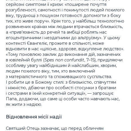
серйозні симптоми її кризи: «поширене почуття
розгубленості, самотності і покинутості людей похилого
віку, труднощі з пошуком готовності допомогти з боку
тих, хто живе поруч». Крім того, у найбільш технологічно
розвинених країнах між людьми втрачається близькість,
а «прив’язаність до речей та амбіції роблять нас
егоцентричними і нездатними до альтруїзму». У цьому
контексті Євангеліє, прожите в спільноті, може
відновити в нас «цілісне, здорове, відкуплене людство».
«Тому поновлюю заклик до виконання дій, зазначених
в ювілейній буллі (
Spes non confundit
, 7–15), приділяючи
особливу увагу найбіднішим й найслабшим, хворим,
людям похилого віку, тим, хто виключений
з матеріалістичного та споживацького суспільства.
І робити це в Божому стилі: з близькістю, співчуттям
і ніжністю, дбаючи про особисті стосунки з братами
і сестрами в їхній конкретній ситуації», — запрошує
Папа, додаючи, що саме ці особи часто навчають нас,
як жити з надією.
Відновлення місії надії
Святіший Отець зазначає, що перед обличчям