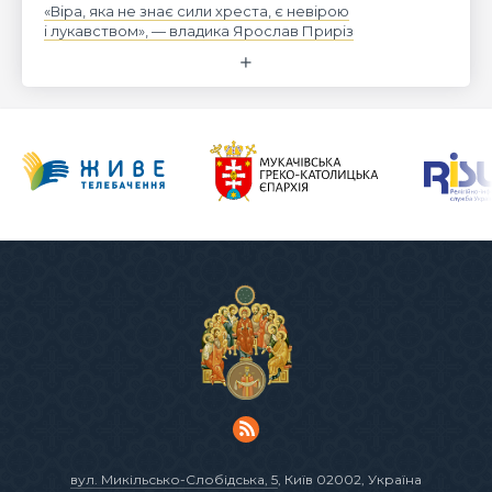
«Віра, яка не знає сили хреста, є невірою
і лукавством», — владика Ярослав Приріз
вул. Микільсько-Слобідська, 5
, Київ 02002, Україна