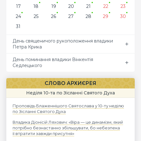
17
18
19
20
21
22
23
24
25
26
27
28
29
30
31
День священичого рукоположення владики
Петра Крика
День поминання владики Вінкентія
Седлецького
СЛОВО АРХИЄРЕЯ
Неділя 10-та по Зісланні Святого Духа
Проповідь Блаженнішого Святослава у 10-ту неділю
по Зісланні Святого Духа
Владика Діонісій Ляхович: «Віра — це динамізм, який
потрібно безнастанно збільшувати, бо небезпека
її втратити завжди присутня»