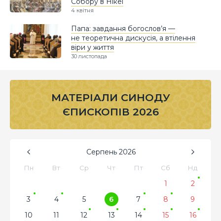
Собору в Нікеї
4 квітня
Папа: завдання богослов’я —
не теоретична дискусія, а втілення
віри у життя
30 листопада
МАТЕРІАЛИ СИНОДУ
ЄПИСКОПІВ 2026
Серпень
2026
Пн
Вт
Ср
Чт
Пт
Сб
Нд
1
2
3
4
5
6
7
8
9
10
11
12
13
14
15
16