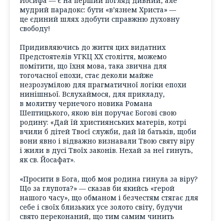
Йосифа — є на перший погляд дивний, але
мудрий парадокс: бути «в’язнем Христа» —
це єдиний шлях здобути справжню духовну
свободу!
Придивляючись до життя цих видатних
Предстоятелів УГКЦ XX століття, можемо
помітити, що їхня мова, така звична для
тогочасної епохи, стає деколи майже
незрозумілою для прагматичної логіки епохи
нинішньої. Вслухаймося, для прикладу,
в молитву чернечого новика Романа
Шептицького, якою він поручає Богові свою
родину: «Дай їй християнських матерів, котрі
вчили б дітей Твоєї служби, дай їй батьків, щоби
вони явно і відважно визнавали Твою святу віру
і жили в дусі Твоїх законів. Нехай за неї гинуть,
як св. Йосафат».
«Просити в Бога, щоб моя родина гинула за віру?
Що за глупота?» — сказав би якийсь «герой
нашого часу», що обманом і безчестям стягає для
себе і своїх близьких усе золото світу, будучи
свято переконаний, що тим самим чинить