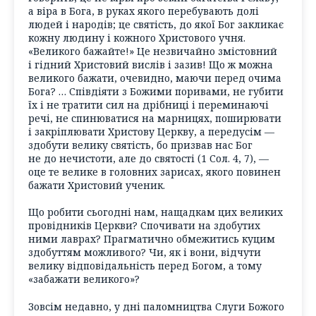
а віра в Бога, в руках якого перебувають долі
людей і народів; це святість, до якої Бог закликає
кожну людину і кожного Христового учня.
«Великого бажайте!» Це незвичайно змістовний
і гідний Христовий вислів і зазив! Що ж можна
великого бажати, очевидно, маючи перед очима
Бога? … Співдіяти з Божими поривами, не губити
їх і не тратити сил на дрібниці і переминаючі
речі, не спинюватися на марницях, поширювати
і закріплювати Христову Церкву, а передусім —
здобути велику святість, бо призвав нас Бог
не до нечистоти, але до святості (1 Сол. 4, 7), —
оце те велике в головних зарисах, якого повинен
бажати Христовий ученик.
Що робити сьогодні нам, нащадкам цих великих
провідників Церкви? Спочивати на здобутих
ними лаврах? Прагматично обмежитись куцим
здобуттям можливого? Чи, як і вони, відчути
велику відповідальність перед Богом, а тому
«забажати великого»?
Зовсім недавно, у дні паломництва Слуги Божого