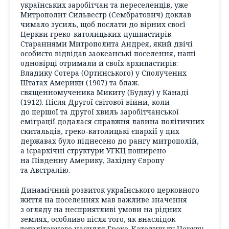
українських заробітчан та переселенців, уже
Митрополит Сильвестр (Сембратович) доклав
чимало зусиль, щоб послати до вірних своєї
Церкви греко-католицьких душпастирів.
Стараннями Митрополита Андрея, який двічі
особисто відвідав заокеанські поселення, наші
одновірці отримали й своїх архипастирів:
Владику Сотера (Ортинського) у Сполучених
Штатах Америки (1907) та блаж.
священномученика Микиту (Будку) у Канаді
(1912). Після Другої світової війни, коли
до першої та другої хвиль заробітчанської
еміграції додалася справжня лавина політичних
скитальців, греко-католицькі єпархії у цих
державах було піднесено до рангу митрополій,
а ієрархічні структури УГКЦ поширено
на Південну Америку, Західну Європу
та Австралію.
Динамічний розвиток українського церковного
життя на поселеннях мав важливе значення
з огляду на несприятливі умови на рідних
землях, особливо після того, як внаслідок
тоталітарного насилля Греко-Католицьку Церкву