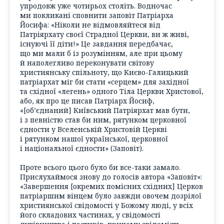
упродовж уже чотирьох століть. Водночас
ми покликані сповнити заповіт Патріарха
Йосифа: «Ніколи не відмовляйтеся від
Патріярхату своєї Страдної Церкви, ви ж живі,
існуючі її діти!» Це завдання передбачає,
що ми мали б із розумінням, але при цьому
й наполегливо переконувати світову
християнську спільноту, що Києво-Галицький
патріархат міг би стати «серцем» для західної
та східної «легень» одного Тіла Церкви Христової,
або, як про це писав Патріарх Йосиф,
«[об’єднаний] Київський Патріярхат мав бути,
і з певністю став би ним, рятунком церковної
єдности у Вселенській Христовій Церкві
і рятунком нашої української, церковної
і національної єдности» (Заповіт).
Проте всього цього було би все-таки замало.
Прислухаймося знову до голосів автора «Заповіт»:
«Завершення [окремих помісних східних] Церков
патріаршим вінцем було завжди овочем дозрілої
християнської свідомості у Божому люді, у всіх
його складових частинах, у свідомості