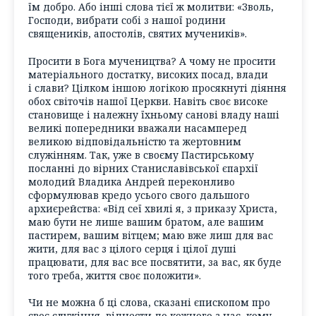
їм добро. Або інші слова тієї ж молитви: «Зволь,
Господи, вибрати собі з нашої родини
священиків, апостолів, святих мучеників».
Просити в Бога мучеництва? А чому не просити
матеріального достатку, високих посад, влади
і слави? Цілком іншою логікою просякнуті діяння
обох світочів нашої Церкви. Навіть своє високе
становище і належну їхньому санові владу наші
великі попередники вважали насамперед
великою відповідальністю та жертовним
служінням. Так, уже в своєму Пастирському
посланні до вірних Станиславівської єпархії
молодий Владика Андрей переконливо
сформулював кредо усього свого дальшого
архиєрейства: «Від сеї хвилі я, з приказу Христа,
маю бути не лише вашим братом, але вашим
пастирем, вашим вітцем; маю вже лиш для вас
жити, для вас з цілого серця і цілої душі
працювати, для вас все посвятити, за вас, як буде
того треба, життя своє положити».
Чи не можна б ці слова, сказані єпископом про
своє служіння, віднести до кожного з нас, кому