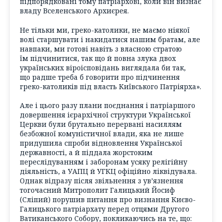
підпорядковані тому патріархові, коли він визнає
владу Вселенського Архиєрея.
Не тільки ми, греко-католики, не маємо ніякої
волі старшувати і накидатися нашим братам, але
навпаки, ми готові навіть з власною стратою
їм підчинитися, так що й повна злука двох
українських віроісповідань виглядала би так,
що радше треба б говорити про підчинення
греко-католиків під власть Київського Патріярха».
Але і цього разу плани поєднання і патріаршого
довершення ієрархічної структури Української
Церкви були брутально перервані насиллям
безбожної комуністичної влади, яка не лише
придушила спроби відновлення Української
державності, а й піддала жорстоким
переслідуванням і заборонам усяку релігійну
діяльність, а УАПЦ й УГКЦ офіційно ліквідувала.
Однак відразу після звільнення з ув’язнення
тогочасний Митрополит Галицький Йосиф
(Сліпий) порушив питання про визнання Києво-
Галицького патріархату перед отцями Другого
Ватиканського Собору, покликаючись на те, що: