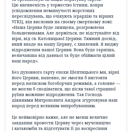
Цю впевненість у торжество Істини, попри
усвідомлення неминучості жорстоких
переслідувань, що очікують ієрархію та вірних
УГКЦ, він висловив на своєму смертному ложі:
«Наша Церква буде знищена, розгромлена
большевиками. Але держіться, не відступайте від
віри, від св. Католицької Церкви. Тяжкий досвід,
який впаде на нашу Церкву, є хвилевий. Я виджу
відродження нашої Церкви. Вона буде гарніша,
величавіша від давньої та буде обіймати цілий
наш народ».
Без духовного гарту епохи Шептицького ми, вірні
його Церкви, напевно, не змогли б вистояти
перед натиском богоборчих режимів, а головне —
не могли б сподіватися, що після такої страшної
руїни можливе відродження. Так Господь
діяннями Митрополита Андрея згуртовував наш
народ перед великим випробуванням.
Це неймовірно важке, але не менш величне
завдання: провести Церкву через мучеництво
і катакомби та підготувати її до воскресіння