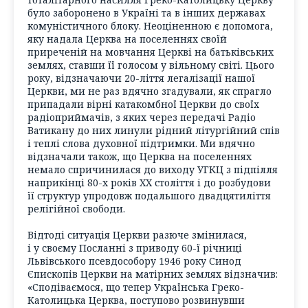
було заборонено в Україні та в інших державах
комуністичного блоку. Неоціненною є допомога,
яку надала Церква на поселеннях своїй
приреченій на мовчання Церкві на батьківських
землях, ставши її голосом у вільному світі. Цього
року, відзначаючи 20-ліття легалізації нашої
Церкви, ми не раз вдячно згадували, як спрагло
припадали вірні катакомбної Церкви до своїх
радіоприймачів, з яких через передачі Радіо
Ватикану до них линули рідний літургійний спів
і теплі слова духовної підтримки. Ми вдячно
відзначали також, що Церква на поселеннях
немало спричинилася до виходу УГКЦ з підпілля
наприкінці 80-х років XX століття і до розбудови
її структур упродовж подальшого двадцятиліття
релігійної свободи.
Відтоді ситуація Церкви разюче змінилася,
і у своєму Посланні з приводу 60-ї річниці
Львівського псевдособору 1946 року Синод
Єпископів Церкви на матірних землях відзначив:
«Сподіваємося, що тепер Українська Греко-
Католицька Церква, поступово розвинувши