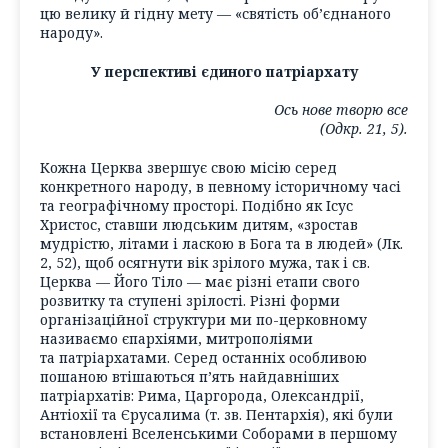
цю велику й гідну мету — «святість об’єднаного
народу».
У перспективі єдиного патріархату
Ось нове творю все
(Одкр. 21, 5).
Кожна Церква звершує свою місію серед
конкретного народу, в певному історичному часі
та географічному просторі. Подібно як Ісус
Христос, ставши людським дитям, «зростав
мудрістю, літами і ласкою в Бога та в людей» (Лк.
2, 52), щоб осягнути вік зрілого мужа, так і св.
Церква — Його Тіло — має різні етапи свого
розвитку та ступені зрілості. Різні форми
організаційної структури ми по-церковному
називаємо єпархіями, митрополіями
та патріархатами. Серед останніх особливою
пошаною втішаються п’ять найдавніших
патріархатів: Рима, Царгорода, Олександрії,
Антіохії та Єрусалима (т. зв. Пентархія), які були
встановлені Вселенськими Соборами в першому