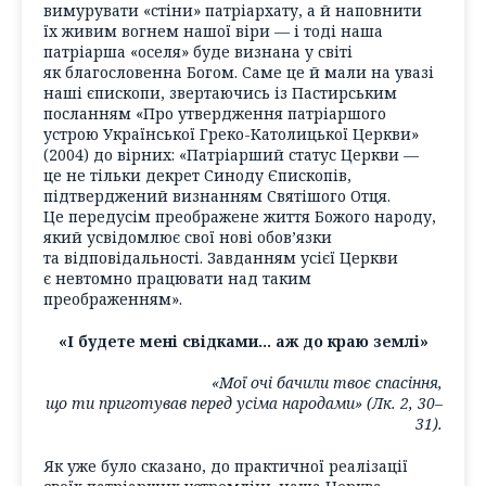
вимурувати «стіни» патріархату, а й наповнити
їх живим вогнем нашої віри — і тоді наша
патріарша «оселя» буде визнана у світі
як благословенна Богом. Саме це й мали на увазі
наші єпископи, звертаючись із Пастирським
посланням «Про утвердження патріаршого
устрою Української Греко-Католицької Церкви»
(2004) до вірних: «Патріарший статус Церкви —
це не тільки декрет Синоду Єпископів,
підтверджений визнанням Святішого Отця.
Це передусім преображене життя Божого народу,
який усвідомлює свої нові обов’язки
та відповідальності. Завданням усієї Церкви
є невтомно працювати над таким
преображенням».
«І будете мені свідками… аж до краю землі»
«Мої очі бачили твоє спасіння,
що ти приготував перед усіма народами» (Лк. 2, 30–
31).
Як уже було сказано, до практичної реалізації