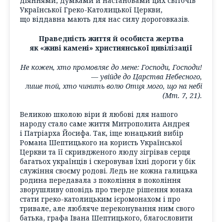
діяннями, думками й настановами цих світочів
Української Греко-Католицької Церкви,
що віддавна мають для нас силу дороговказів.
Праведність життя й особиста жертва
як «живі камені» християнської цивілізації
Не кожен, хто промовляє до мене: Господи, Господи!
— увійде до Царства Небесного,
лише той, хто чинить волю Отця мого, що на небі
(Мт. 7, 21).
Великою школою віри й любові для нашого
народу стало саме життя Митрополита Андрея
і Патріарха Йосифа. Так, іще юнацький вибір
Романа Шептицького на користь Української
Церкви та її скривдженого люду зігрівав серця
багатьох українців і скеровував їхні дороги у бік
служіння своєму родові. Ледь не кожна галицька
родина передавала з покоління в покоління
зворушливу оповідь про тверде рішення юнака
стати греко-католицьким ієромонахом і про
тривале, але любляче переконування ним свого
батька, графа Івана Шептицького, благословити