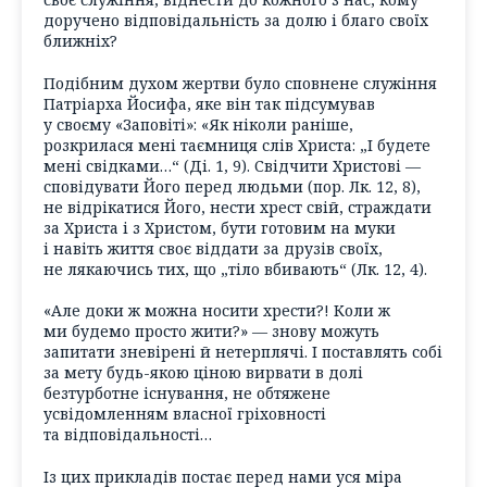
доручено відповідальність за долю і благо своїх
ближніх?
Подібним духом жертви було сповнене служіння
Патріарха Йосифа, яке він так підсумував
у своєму «Заповіті»: «Як ніколи раніше,
розкрилася мені таємниця слів Христа: „І будете
мені свідками…“ (Ді. 1, 9). Свідчити Христові —
сповідувати Його перед людьми (пор. Лк. 12, 8),
не відрікатися Його, нести хрест свій, страждати
за Христа і з Христом, бути готовим на муки
і навіть життя своє віддати за друзів своїх,
не лякаючись тих, що „тіло вбивають“ (Лк. 12, 4).
«Але доки ж можна носити хрести?! Коли ж
ми будемо просто жити?» — знову можуть
запитати зневірені й нетерплячі. І поставлять собі
за мету будь-якою ціною вирвати в долі
безтурботне існування, не обтяжене
усвідомленням власної гріховності
та відповідальності…
Із цих прикладів постає перед нами уся міра