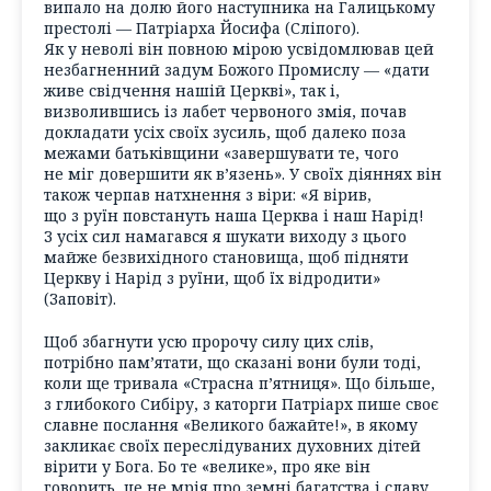
випало на долю його наступника на Галицькому
престолі — Патріарха Йосифа (Сліпого).
Як у неволі він повною мірою усвідомлював цей
незбагненний задум Божого Промислу — «дати
живе свідчення нашій Церкві», так і,
визволившись із лабет червоного змія, почав
докладати усіх своїх зусиль, щоб далеко поза
межами батьківщини «завершувати те, чого
не міг довершити як в’язень». У своїх діяннях він
також черпав натхнення з віри: «Я вірив,
що з руїн повстануть наша Церква і наш Нарід!
З усіх сил намагався я шукати виходу з цього
майже безвихідного становища, щоб підняти
Церкву і Нарід з руїни, щоб їх відродити»
(Заповіт).
Щоб збагнути усю пророчу силу цих слів,
потрібно пам’ятати, що сказані вони були тоді,
коли ще тривала «Страсна п’ятниця». Що більше,
з глибокого Сибіру, з каторги Патріарх пише своє
славне послання «Великого бажайте!», в якому
закликає своїх переслідуваних духовних дітей
вірити у Бога. Бо те «велике», про яке він
говорить, це не мрія про земні багатства і славу,