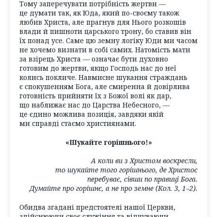
Тому заперечувати потрібність жертви —
це думати так, як Юда, який по-своєму також
любив Христа, але прагнув для Нього розкошів
влади й пишноти царського трону, бо ставив він
їх понад усе. Саме цю земну логіку Юди ми часом
не хочемо визнати в собі самих. Натомість мати
за взірець Христа — означає бути духовно
готовим до жертви, якщо Господь нас до неї
колись покличе. Навмисне шукання страждань
є спокушенням Бога, але смиренна й довірлива
готовність прийняти їх з Божої волі як дар,
що наближає нас до Царства Небесного, —
це єдино можлива позиція, завдяки якій
ми справді стаємо християнами.
«Шукайте горішнього!»
А коли ви з Христом воскресли,
то шукайте того горішнього, де Христос
перебуває, сівши по правиці Бога.
Думайте про горішнє, а не про земне (Кол. 3, 1–2).
Обидва згадані предстоятелі нашої Церкви,
здійснюючи своє служіння та відчуваючи