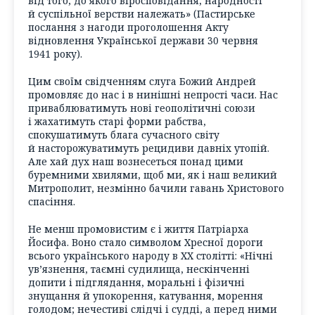
від того, до якого віросповідання, народності
й суспільної верстви належать» (Пастирське
послання з нагоди проголошення Акту
відновлення Української держави 30 червня
1941 року).
Цим своїм свідченням слуга Божий Андрей
промовляє до нас і в нинішні непрості часи. Нас
приваблюватимуть нові геополітичні союзи
і жахатимуть старі форми рабства,
спокушатимуть блага сучасного світу
й насторожуватимуть рецидиви давніх утопій.
Але хай дух наш вознесеться понад цими
буремними хвилями, щоб ми, як і наш великий
Митрополит, незмінно бачили гавань Христового
спасіння.
Не менш промовистим є і життя Патріарха
Йосифа. Воно стало символом Хресної дороги
всього українського народу в ХХ столітті: «Нічні
ув’язнення, таємні судилища, нескінченні
допити і підглядання, моральні і фізичні
знущання й упокорення, катування, морення
голодом; нечестиві слідчі і судді, а перед ними