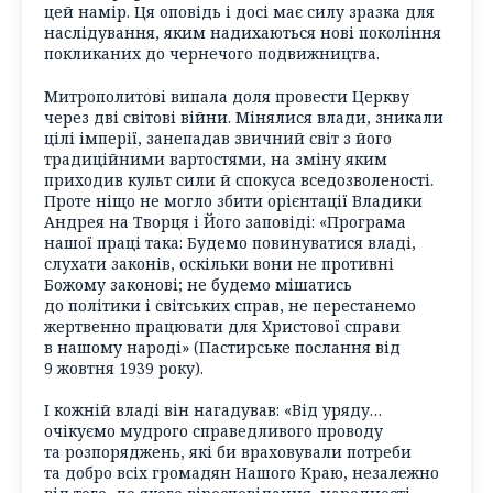
цей намір. Ця оповідь і досі має силу зразка для
наслідування, яким надихаються нові покоління
покликаних до чернечого подвижництва.
Митрополитові випала доля провести Церкву
через дві світові війни. Мінялися влади, зникали
цілі імперії, занепадав звичний світ з його
традиційними вартостями, на зміну яким
приходив культ сили й спокуса вседозволеності.
Проте ніщо не могло збити орієнтації Владики
Андрея на Творця і Його заповіді: «Програма
нашої праці така: Будемо повинуватися владі,
слухати законів, оскільки вони не противні
Божому законові; не будемо мішатись
до політики і світських справ, не перестанемо
жертвенно працювати для Христової справи
в нашому народі» (Пастирське послання від
9 жовтня 1939 року).
І кожній владі він нагадував: «Від уряду…
очікуємо мудрого справедливого проводу
та розпоряджень, які би враховували потреби
та добро всіх громадян Нашого Краю, незалежно