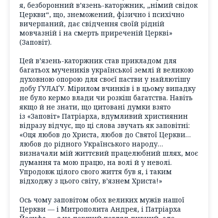
я, безборонний в’язень-каторжник, „німий свідок
Церкви“, що, знеможений, фізично і психічно
вичерпаний, дає свідчення своїй рідній
мовчазній і на смерть приреченій Церкві»
(Заповіт).
Цей в’язень-каторжник став прикладом для
багатьох мучеників української землі й великою
духовною опорою для своєї пастви у найлютішу
добу ҐУЛАҐУ. Мірилом вчинків і в цьому випадку
не було кермо влади чи розкіш багатства. Навіть
якщо й не знати, що цитовані думки взято
із «Заповіт» Патріарха, вдумливий християнин
відразу відчує, що ці слова звучать як заповітні:
«Оця любов до Христа, любов до Святої Церкви…
любов до рідного Українського народу…
визначали мій життєвий працелюбний шлях, моє
думання та мою працю, на волі й у неволі.
Упродовж цілого свого життя був я, і таким
відходжу з цього світу, в’язнем Христа!»
Ось чому заповітом обох великих мужів нашої
Церкви — і Митрополита Андрея, і Патріарха