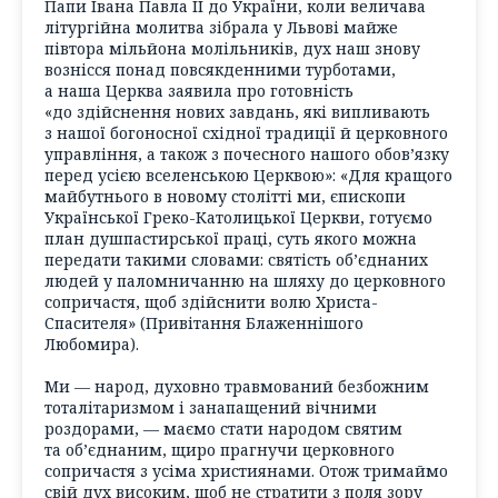
Папи Івана Павла ІІ до України, коли величава
літургійна молитва зібрала у Львові майже
півтора мільйона молільників, дух наш знову
вознісся понад повсякденними турботами,
а наша Церква заявила про готовність
«до здійснення нових завдань, які випливають
з нашої богоносної східної традиції й церковного
управління, а також з почесного нашого обов’язку
перед усією вселенською Церквою»: «Для кращого
майбутнього в новому столітті ми, єпископи
Української Греко-Католицької Церкви, готуємо
план душпастирської праці, суть якого можна
передати такими словами: святість об’єднаних
людей у паломничанню на шляху до церковного
сопричастя, щоб здійснити волю Христа-
Спасителя» (Привітання Блаженнішого
Любомира).
Ми — народ, духовно травмований безбожним
тоталітаризмом і занапащений вічними
роздорами, — маємо стати народом святим
та об’єднаним, щиро прагнучи церковного
сопричастя з усіма християнами. Отож тримаймо
свій дух високим, щоб не стратити з поля зору