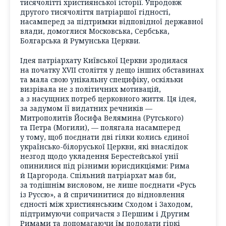
тисячолітті християнської історії. Упродовж
другого тисячоліття патріаршої гідності,
насамперед за підтримки відповідної державної
влади, домоглися Московська, Сербська,
Болгарська й Румунська Церкви.
Ідея патріархату Київської Церкви зродилася
на початку XVII століття у дещо інших обставинах
та мала свою унікальну специфіку, оскільки
визрівала не з політичних мотивацій,
а з насущних потреб церковного життя. Ця ідея,
за задумом її видатних речників —
Митрополитів Йосифа Велямина (Рутського)
та Петра (Могили), — полягала насамперед
у тому, щоб поєднати дві гілки колись єдиної
українсько-білоруської Церкви, які внаслідок
незгод щодо укладення Берестейської унії
опинилися під різними юрисдикціями: Рима
й Царгорода. Спільний патріархат мав би,
за тодішнім висловом, не лише поєднати «Русь
із Руссю», а й спричинитися до відновлення
єдності між християнським Сходом і Заходом,
підтримуючи сопричастя з Першим і Другим
Римами та допомагаючи їм подолати гіркі