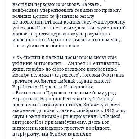
наслідки церковного розколу. На жаль,
конфесійна упередженість тодішнього проводу
великих Церков та фанатизм загалу
не дозволили втілити в життя таку «універсальну
унію», але її здатність стимулювати екуменічний
діалог і сприяти церковному порозумінню
й поєднанню в Україні не згасла з плином часу
і не згубилася в глибині віків.
У XX столітті її палким промотором знову стає
унійний Митрополит — Андрей (Шептицький),
який, подібно до свого великого попередника
Йосифа Велямина (Рутського), готовий був навіть
зректися особистих амбіцій заради єдності
Української Церкви та її поєднання
з Вселенською Церквою, хоча саме йому уряд
Української Народної Республіки у 1918 році
пропонував патріарший титул. Згодом у своєму
зверненні до православних співбратів з 1942 року
слуга Божий писав: «При відновленні Київської
митрополії та при майбутньому, дасть Бог,
піднесенні київського престолу до гідності
патріархату, ми будемо канонічно