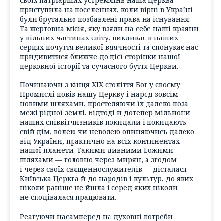
своїх патріарших устремлінь наша Церква
приступила на поселеннях, коли вірні в Україні
були брутально позбавлені права на існування.
Та жертовна місія, яку взяли на себе наші краяни
у вільних частинах світу, викликає в наших
серцях почуття великої вдячності та спонукає нас
придивитися ближче до цієї сторінки нашої
церковної історії та сучасного буття Церкви.
Починаючи з кінця XIX століття Бог у своєму
Промислі повів нашу Церкву і народ зовсім
новими шляхами, простеляючи їх далеко поза
межі рідної землі. Відтоді й дотепер мільйони
наших співвітчизників покидали і покидають
свій дім, волею чи неволею опиняючись далеко
від України, практично на всіх континентах
нашої планети. Такими дивними Божими
шляхами — головно через мирян, а згодом
і через своїх священнослужителів — дісталася
Київська Церква й до народів і культур, до яких
ніколи раніше не йшла і серед яких ніколи
не сподівалася працювати.
Реагуючи насамперед на духовні потреби