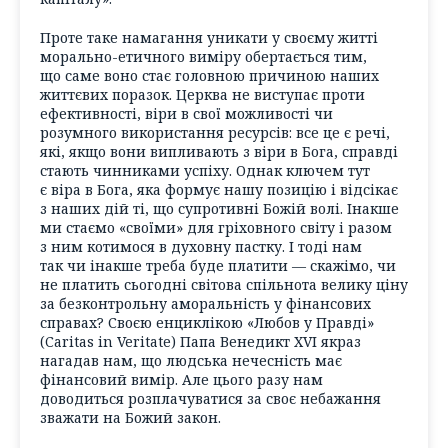
Проте таке намагання уникати у своєму житті
морально-етичного виміру обертається тим,
що саме воно стає головною причиною наших
життєвих поразок. Церква не виступає проти
ефективності, віри в свої можливості чи
розумного використання ресурсів: все це є речі,
які, якщо вони випливають з віри в Бога, справді
стають чинниками успіху. Однак ключем тут
є віра в Бога, яка формує нашу позицію і відсікає
з наших дій ті, що супротивні Божій волі. Інакше
ми стаємо «своїми» для гріховного світу і разом
з ним котимося в духовну пастку. І тоді нам
так чи інакше треба буде платити — скажімо, чи
не платить сьогодні світова спільнота велику ціну
за безконтрольну аморальність у фінансових
справах? Своєю енциклікою «Любов у Правді»
(Caritas in Veritate) Папа Венедикт ХVІ якраз
нагадав нам, що людська нечесність має
фінансовий вимір. Але цього разу нам
доводиться розплачуватися за своє небажання
зважати на Божий закон.