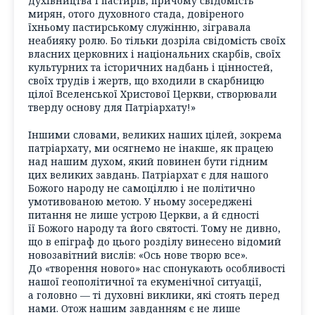
духівництва і пастирів, причому свідомість
мирян, отого духовного стада, довіреного
їхньому пастирському служінню, зігравала
неабияку ролю. Бо тільки дозріла свідомість своїх
власних церковних і національних скарбів, своїх
культурних та історичних надбань і цінностей,
своїх трудів і жертв, що входили в скарбницю
цілої Вселенської Христової Церкви, створювали
тверду основу для Патріархату!»
Іншими словами, великих наших цілей, зокрема
патріархату, ми осягнемо не інакше, як працею
над нашим духом, який повинен бути гідним
цих великих завдань. Патріархат є для нашого
Божого народу не самоціллю і не політично
умотивованою метою. У ньому зосереджені
питання не лише устрою Церкви, а й єдності
її Божого народу та його святості. Тому не дивно,
що в епіграф до цього розділу винесено відомий
новозавітний вислів: «Ось нове творю все».
До «творення нового» нас спонукають особливості
нашої геополітичної та екуменічної ситуації,
а головно — ті духовні виклики, які стоять перед
нами. Отож нашим завданням є не лише