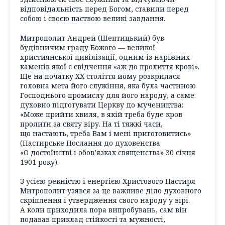
відповідальність перед Богом, ставили перед
собою і своєю паствою великі завдання.
Митрополит Андрей (Шептицький) був
будівничим граду Божого — великої
християнської цивілізації, одним із наріжних
каменів якої є свідчення «аж до пролиття крові».
Ще на початку ХХ століття йому розкрилася
головна мета його служіння, яка була частиною
Господнього промислу для його народу, а саме:
духовно підготувати Церкву до мучеництва:
«Може прийти хвиля, в якій треба буде кров
пролити за святу віру. На ті тяжкі часи,
що настають, треба Вам і мені приготовитись»
(Пастирське Послання до духовенства
«О достоїнстві і обов’язках священства» 30 січня
1901 року).
З усією ревністю і енергією Христового Пастиря
Митрополит узявся за це важливе діло духовного
скріплення і утвердження свого народу у вірі.
А коли приходила пора випробувань, сам він
подавав приклад стійкості та мужності,