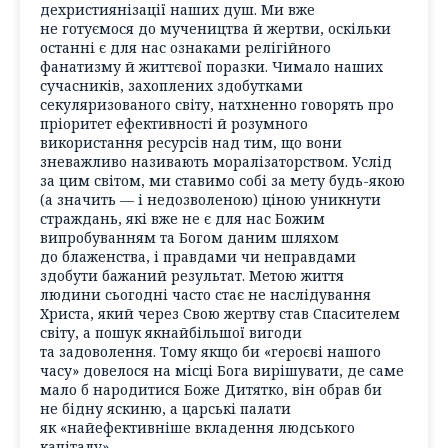
дехристиянізації наших душ. Ми вже
не готуємося до мучеництва й жертви, оскільки
останні є для нас ознаками релігійного
фанатизму й життєвої поразки. Чимало наших
сучасників, захоплених здобутками
секуляризованого світу, натхненно говорять про
пріоритет ефективності й розумного
використання ресурсів над тим, що вони
зневажливо називають моралізаторством. Услід
за цим світом, ми ставимо собі за мету будь-якою
(а значить — і недозволеною) ціною уникнути
страждань, які вже не є для нас Божим
випробуванням та Богом даним шляхом
до блаженства, і правдами чи неправдами
здобути бажаний результат. Метою життя
людини сьогодні часто стає не наслідування
Христа, який через Свою жертву став Спасителем
світу, а пошук якнайбільшої вигоди
та задоволення. Тому якщо би «героєві нашого
часу» довелося на місці Бога вирішувати, де саме
мало б народитися Боже Дитятко, він обрав би
не бідну яскиню, а царські палати
як «найефективніше вкладення людського
капіталу».