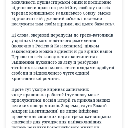
можливості душпастирської опіки й послідовно
відстоюючи право на релігійну свободу на всіх
теренах колишнього Радянського Союзу, зможе
відновити свій духовний зв’язок і належно
послужити тим своїм вірним, які цього бажають».
Ці слова, звернені передусім до греко-католиків
у країнах їхнього новітнього розселення
(включно з Росією й Казахстаном), цілком
закономірно можна віднести й до вірних нашої
Церкви на всіх залюднених континентах.
Зміцнення духовного зв’язку й розбудова
тісніших взаємин мають стати плодами здобутої
свободи й відновленого чуття єдиної
християнської родини.
Проте тут укотре виринає запитання:
як це правильно робити? І тут знову може
прислужитися досвід історії та приклад наших
великих попередників. Зокрема, слуга Божий
Андрей (Шептицький) не лише ініціював
проведення спільних нарад греко-католицьких
єпископів для узгодження найважливіших
питань розвитку богослужбового життя чи