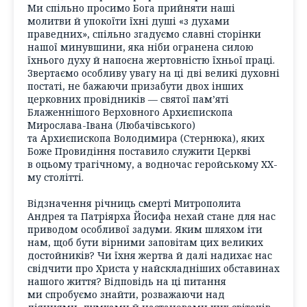
Ми спільно просимо Бога прийняти наші
молитви й упокоїти їхні душі «з духами
праведних», спільно згадуємо славні сторінки
нашої минувшини, яка ніби огранена силою
їхнього духу й напоєна жертовністю їхньої праці.
Звертаємо особливу увагу на ці дві великі духовні
постаті, не бажаючи призабути двох інших
церковних провідників — святої пам’яті
Блаженнішого Верховного Архиєпископа
Мирослава-Івана (Любачівського)
та Архиєпископа Володимира (Стернюка), яких
Боже Провидіння поставило служити Церкві
в оцьому трагічному, а водночас геройському ХХ-
му столітті.
Відзначення річниць смерті Митрополита
Андрея та Патріярха Йосифа нехай стане для нас
приводом особливої задуми. Яким шляхом іти
нам, щоб бути вірними заповітам цих великих
достойників? Чи їхня жертва й далі надихає нас
свідчити про Христа у найскладніших обставинах
нашого життя? Відповідь на ці питання
ми спробуємо знайти, розважаючи над