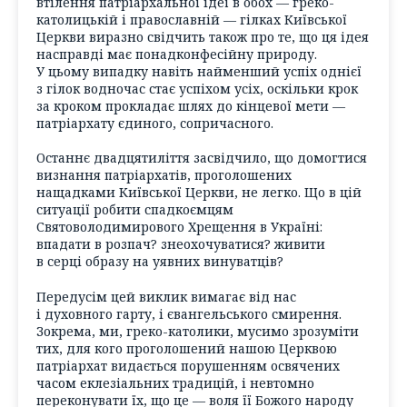
втілення патріархальної ідеї в обох — греко-
католицькій і православній — гілках Київської
Церкви виразно свідчить також про те, що ця ідея
насправді має понадконфесійну природу.
У цьому випадку навіть найменший успіх однієї
з гілок водночас стає успіхом усіх, оскільки крок
за кроком прокладає шлях до кінцевої мети —
патріархату єдиного, сопричасного.
Останнє двадцятиліття засвідчило, що домогтися
визнання патріархатів, проголошених
нащадками Київської Церкви, не легко. Що в цій
ситуації робити спадкоємцям
Святоволодимирового Хрещення в Україні:
впадати в розпач? знеохочуватися? живити
в серці образу на уявних винуватців?
Передусім цей виклик вимагає від нас
і духовного гарту, і євангельського смирення.
Зокрема, ми, греко-католики, мусимо зрозуміти
тих, для кого проголошений нашою Церквою
патріархат видається порушенням освячених
часом еклезіальних традицій, і невтомно
переконувати їх, що це — воля її Божого народу