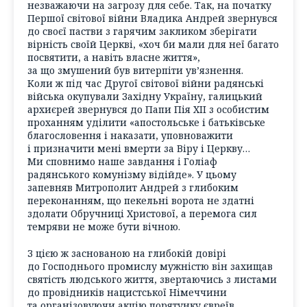
незважаючи на загрозу для себе. Так, на початку
Першої світової війни Владика Андрей звернувся
до своєї пастви з гарячим закликом зберігати
вірність своїй Церкві, «хоч би мали для неї багато
посвятити, а навіть власне життя»,
за що змушений був витерпіти ув’язнення.
Коли ж під час Другої світової війни радянські
війська окупували Західну Україну, галицький
архиєрей звернувся до Папи Пія XII з особистим
проханням уділити «апостольське і батьківське
благословення і наказати, уповноважити
і призначити мені вмерти за Віру і Церкву…
Ми сповнимо наше завдання і Голіаф
радянського комунізму відійде». У цьому
запевняв Митрополит Андрей з глибоким
переконанням, що пекельні ворота не здатні
здолати Обручниці Христової, а перемога сил
темряви не може бути вічною.
З цією ж заснованою на глибокій довірі
до Господнього промислу мужністю він захищав
святість людського життя, звертаючись з листами
до провідників нацистської Німеччини
та організовуючи акцію порятунку євреїв.