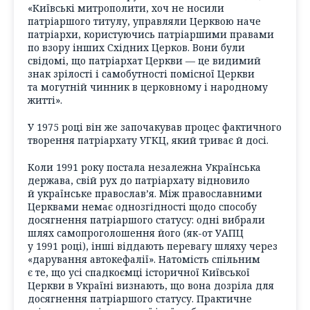
«Київські митрополити, хоч не носили
патріаршого титулу, управляли Церквою наче
патріархи, користуючись патріаршими правами
по взору інших Східних Церков. Вони були
свідомі, що патріархат Церкви — це видимий
знак зрілості і самобутності помісної Церкви
та могутній чинник в церковному і народному
житті».
У 1975 році він же започакував процес фактичного
творення патріархату УГКЦ, який триває й досі.
Коли 1991 року постала незалежна Українська
держава, свій рух до патріархату відновило
й українське православ’я. Між православними
Церквами немає однозгідності щодо способу
досягнення патріаршого статусу: одні вибрали
шлях самопроголошення його (як-от УАПЦ
у 1991 році), інші віддають перевагу шляху через
«дарування автокефалії». Натомість спільним
є те, що усі спадкоємці історичної Київської
Церкви в Україні визнають, що вона дозріла для
досягнення патріаршого статусу. Практичне