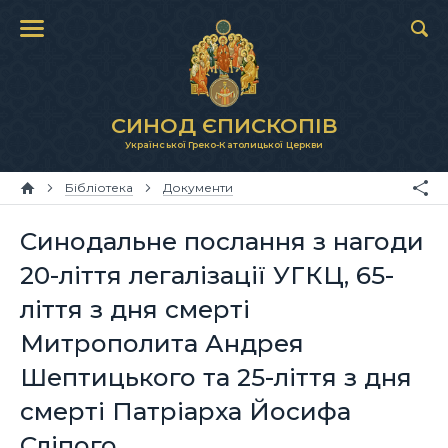
СИНОД ЄПИСКОПІВ
Української Греко-Католицької Церкви
Бібліотека
Документи
Синодальне послання з нагоди
20-ліття легалізації УГКЦ, 65-
ліття з дня смерті
Митрополита Андрея
Шептицького та 25-ліття з дня
смерті Патріарха Йосифа
Сліпого