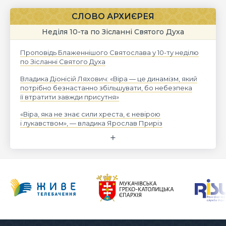
СЛОВО АРХИЄРЕЯ
Неділя 10-та по Зісланні Святого Духа
Проповідь Блаженнішого Святослава у 10-ту неділю
по Зісланні Святого Духа
Владика Діонісій Ляхович: «Віра — це динамізм, який
потрібно безнастанно збільшувати, бо небезпека
її втратити завжди присутня»
«Віра, яка не знає сили хреста, є невірою
і лукавством», — владика Ярослав Приріз