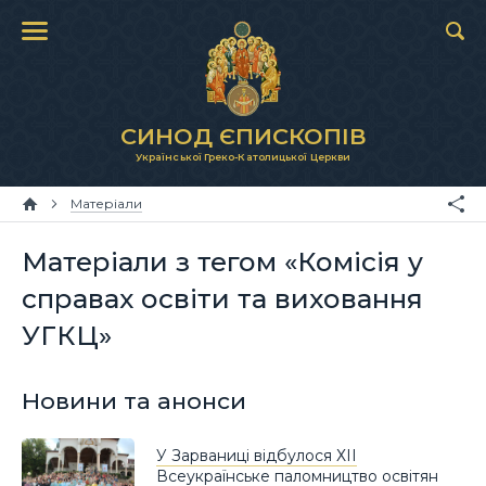
СИНОД ЄПИСКОПІВ
Української Греко-Католицької Церкви
Матеріали
Матеріали з тегом «Комісія у
справах освіти та виховання
УГКЦ»
Новини та анонси
У Зарваниці відбулося ХІІ
Всеукраїнське паломництво освітян