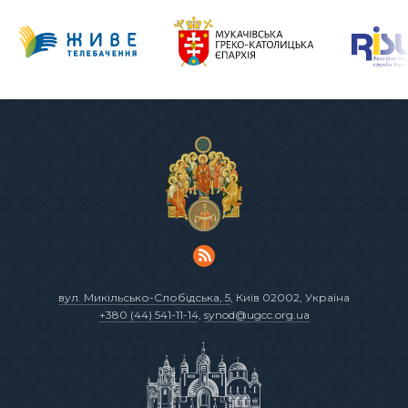
вул. Микільсько-Слобідська, 5
, Київ 02002, Україна
+380 (44) 541-11-14
,
synod@ugcc.org.ua