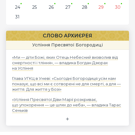
24
25
26
27
28
29
30
31
СЛОВО АРХИЄРЕЯ
Успіння Пресвятої Богородиці
«Ми — діти Божі, яких Отець Небесний визволив від
смертності і тління», — владика Богдан Дзюрах
на Успіння
Глава УГКЦ в Уневі: «Сьогодні Богородиця усім нам
показує, що всі ми є сотворені не для смерті, а для —
життя. Для життя у Бозі»
«Успіння Пресвятої Діви Марії розкриває,
що упокорення — це шлях до неба», — владика Тарас
Сеньків