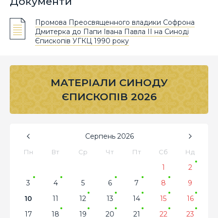
Документи
Промова Преосвященного владики Софрона
Дмитерка до Папи Івана Павла ІІ на Синоді
Єпископів УГКЦ 1990 року
МАТЕРІАЛИ СИНОДУ
ЄПИСКОПІВ 2026
Серпень
2026
Пн
Вт
Ср
Чт
Пт
Сб
Нд
1
2
3
4
5
6
7
8
9
10
11
12
13
14
15
16
17
18
19
20
21
22
23