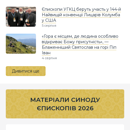
Єпископи УГКЦ беруть участь у 144-й
Найвищій конвенції Лицарів Колумба
у США
5 серпня
«Гора є місцем, де людина особливо
відкриває Божу присутність», —
Блаженніший Святослав на горі Піп
Іван
4 серпня
Дивитися ще
МАТЕРІАЛИ СИНОДУ
ЄПИСКОПІВ 2026