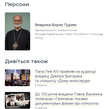
Персони
Владика Борис Ґудзяк
Архиєпископ і митрополит
Філадельфійський, Член Постійного Синоду
УГКЦ
Дивіться також
Папа Лев XIV прийняв на аудієнції
владику Дмитра Григорака
та спільноту «Дому милосердя»
6 серпня
До 100-річчя владики Павла Василика
телеканал «Галичина» покаже
документальні фільми про єпископа
5 серпня