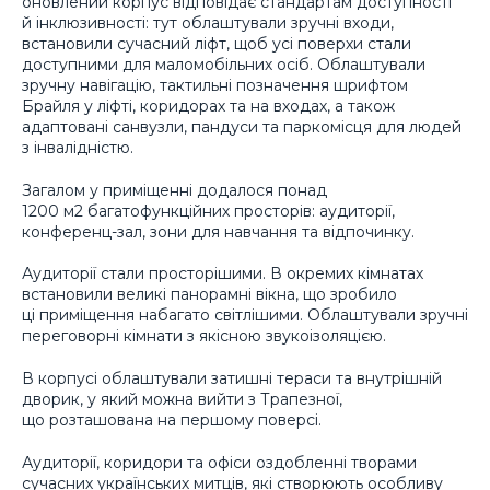
оновлений корпус відповідає стандартам доступності
й інклюзивності: тут облаштували зручні входи,
встановили сучасний ліфт, щоб усі поверхи стали
доступними для маломобільних осіб. Облаштували
зручну навігацію, тактильні позначення шрифтом
Брайля у ліфті, коридорах та на входах, а також
адаптовані санвузли, пандуси та паркомісця для людей
з інвалідністю.
Загалом у приміщенні додалося понад
1200 м2 багатофункційних просторів: аудиторії,
конференц-зал, зони для навчання та відпочинку.
Аудиторії стали просторішими. В окремих кімнатах
встановили великі панорамні вікна, що зробило
ці приміщення набагато світлішими. Облаштували зручні
переговорні кімнати з якісною звукоізоляцією.
В корпусі облаштували затишні тераси та внутрішній
дворик, у який можна вийти з Трапезної,
що розташована на першому поверсі.
Аудиторії, коридори та офіси оздобленні творами
сучасних українських митців, які створюють особливу