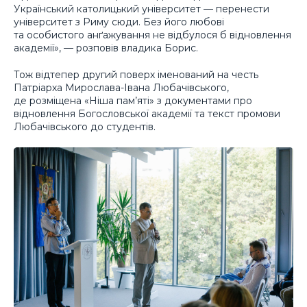
Український католицький університет — перенести
університет з Риму сюди. Без його любові
та особистого анґажування не відбулося б відновлення
академії», — розповів владика Борис.
Тож відтепер другий поверх іменований на честь
Патріарха Мирослава-Івана Любачівського,
де розміщена «Ніша пам’яті» з документами про
відновлення Богословської академії та текст промови
Любачівського до студентів.