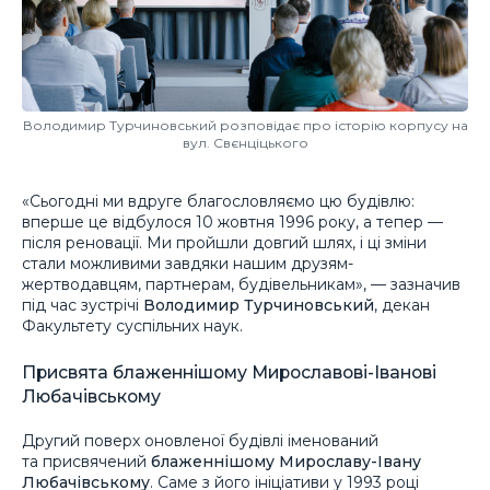
Володимир Турчиновський розповідає про історію корпусу на
вул. Свєнціцького
«Сьогодні ми вдруге благословляємо цю будівлю:
вперше це відбулося 10 жовтня 1996 року, а тепер —
після реновації. Ми пройшли довгий шлях, і ці зміни
стали можливими завдяки нашим друзям-
жертводавцям, партнерам, будівельникам», — зазначив
під час зустрічі
Володимир Турчиновський
, декан
Факультету суспільних наук.
Присвята блаженнішому Мирославові-Іванові
Любачівському
Другий поверх оновленої будівлі іменований
та присвячений
блаженнішому Мирославу-Івану
Любачівському
. Саме з його ініціативи у 1993 році