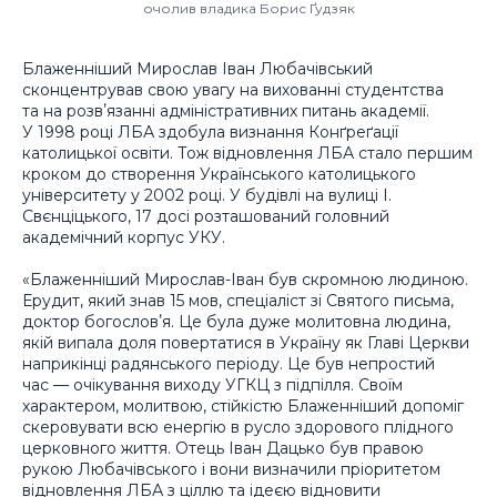
очолив владика Борис Ґудзяк
Блаженніший Мирослав Іван Любачівський
сконцентрував свою увагу на вихованні студентства
та на розвʼязанні адміністративних питань академії.
У 1998 році ЛБА здобула визнання Конґреґації
католицької освіти. Тож відновлення ЛБА стало першим
кроком до створення Українського католицького
університету у 2002 році. У будівлі на вулиці І.
Свєнціцького, 17 досі розташований головний
академічний корпус УКУ.
«Блаженніший Мирослав-Іван був скромною людиною.
Ерудит, який знав 15 мов, спеціаліст зі Святого письма,
доктор богословʼя. Це була дуже молитовна людина,
якій випала доля повертатися в Україну як Главі Церкви
наприкінці радянського періоду. Це був непростий
час — очікування виходу УГКЦ з підпілля. Своїм
характером, молитвою, стійкістю Блаженніший допоміг
скеровувати всю енергію в русло здорового плідного
церковного життя. Отець Іван Дацько був правою
рукою Любачівського і вони визначили пріоритетом
відновлення ЛБА з ціллю та ідеєю відновити