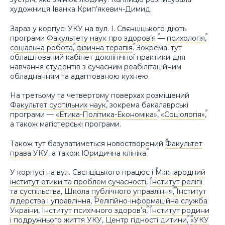
художниця Іванка Крип’якевич-Димид.
Зараз у корпусі УКУ на вул. І. Свєнціцького діють
програми
Факультету наук про здоров’я
—
психологія
,
с
оціальна робота
,
фізична терапія
. Зокрема, тут
облаштований кабінет доклінічної практики для
навчання студентів з сучасним реабілітаційним
обладнанням та адаптованою кухнею.
На третьому та четвертому поверхах розміщений
Факультет суспільних наук
, зокрема бакалаврські
програми —
«Етика-Політика-Економіка»
,
«Соціологія»
,
а також магістерські програми.
Також тут базуватиметься новостворений
Факультет
права УКУ
, а також
Юридична клініка
.
У корпусі на вул. Свєнціцького працює і
Міжнародний
інститут етики та проблем сучасності
,
Інститут релігії
та суспільства
,
Школа публічного управління
,
Інститут
лідерства і управління,
Релігійно-інформаційна служба
України
,
Інститут психічного здоровʼя
,
Інститут родини
і подружнього життя УКУ
,
Центр гідності дитини
,
«УКУ