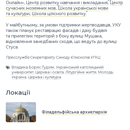
Онлайн»
,
Центр розвитку навчання і викладання
,
Центр
сучасних іноземних мов
,
Школа української мови
та культури
,
Школа цілісного розвитку
.
У майбутньому, за умови підтримки жертводавців, УКУ
також планує реставрацію фасадів і даху будівлі
та прилеглих територій з боку вулиці Мушака,
відновлення занедбаних сходів, що ведуть до вулиці
Стуса.
Пресслужба Секретаріату Синоду Єпископів УГКЦ
Владика Борис Ґудзяк
,
Український католицький
університет
,
Церква і освіта
,
Літургійне життя
,
Молодь
,
Україна
,
Церква і культура
Локації
Філадельфійська архиєпархія