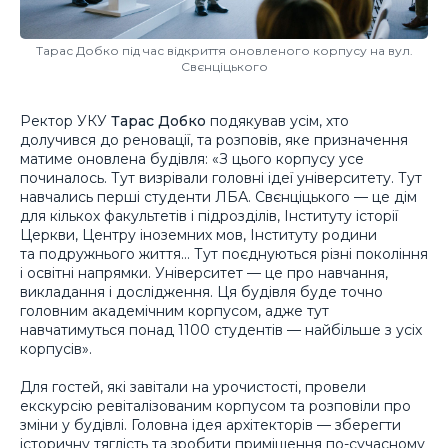
Тарас Добко під час відкриття оновленого корпусу на вул.
Свєнціцького
Ректор УКУ
Тарас Добко
подякував усім, хто
долучився до реновації, та розповів, яке призначення
матиме оновлена будівля: «З цього корпусу усе
починалось. Тут визрівали головні ідеї університету. Тут
навчались перші студенти ЛБА. Свєнціцького — це дім
для кількох факультетів і підрозділів, Інституту історії
Церкви, Центру іноземних мов, Інституту родини
та подружнього життя… Тут поєднуються різні покоління
і освітні напрямки. Університет — це про навчання,
викладання і дослідження. Ця будівля буде точно
головним академічним корпусом, адже тут
навчатимуться понад 1100 студентів — найбільше з усіх
корпусів».
Для гостей, які завітали на урочистості, провели
екскурсію ревіталізованим корпусом та розповіли про
зміни у будівлі. Головна ідея архітекторів — зберегти
історичну тяглість та зробити приміщення по-сучасному