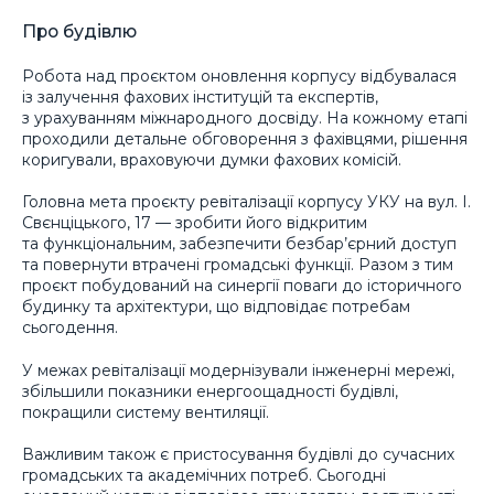
Про будівлю
Робота над проєктом оновлення корпусу відбувалася
із залучення фахових інституцій та експертів,
з урахуванням міжнародного досвіду. На кожному етапі
проходили детальне обговорення з фахівцями, рішення
коригували, враховуючи думки фахових комісій.
Головна мета проєкту ревіталізації корпусу УКУ на вул. І.
Свєнціцького, 17 — зробити його відкритим
та функціональним, забезпечити безбар’єрний доступ
та повернути втрачені громадські функції. Разом з тим
проєкт побудований на синергії поваги до історичного
будинку та архітектури, що відповідає потребам
сьогодення.
У межах ревіталізації модернізували інженерні мережі,
збільшили показники енергоощадності будівлі,
покращили систему вентиляції.
Важливим також є пристосування будівлі до сучасних
громадських та академічних потреб. Сьогодні