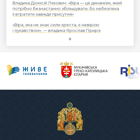
Владика Діонісій Ляхович: «Віра — це динамізм, який
потрібно безнастанно збільшувати, бо небезпека
її втратити завжди присутня»
«Віра, яка не знає сили хреста, є невірою
і лукавством», — владика Ярослав Приріз