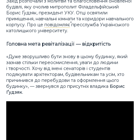
Захід розпочали з молитви та благословення оновленої
будівлі, яку очолив митрополит Філадельфійський
Борис Ґудзяк, президент УКУ. Отці освятили
приміщення, навчальні кімнати та коридори навчального
корпусу. Про це
повідомляє
пресслужба Українського
католицького університету.
Головна мета ревіталізації — відкритість
«Дуже зворушливо бути знову в цьому будинку, який
зазнав стільки переосмислення, уваги до людини
і творчості. Хочу від імені сенаторів і студентів
подякувати архітекторам, будівельникам та усім, хто
причинився до перебудови та оформлення цього
будинку», — звернувся до присутніх владика
Борис
Ґудзяк
.