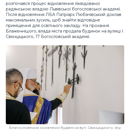
розпочався процес відновлення ліквідованої
радянською владою Львівської богословської академії.
Після відновлення ЛБА Патріарх Любачівський доклав
максимальних зусиль, щоб знайти відповідне
приміщення для освітнього закладу. На прохання
Блаженнішого, влада міста продала будинок на вулиці І.
Свєнціцького, 17 Богословській академії.
Благословення оновленої будівлі на вул. Свєнціцького, яку