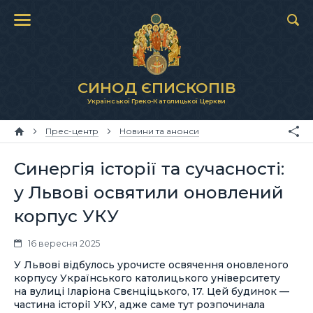
СИНОД ЄПИСКОПІВ
Української Греко-Католицької Церкви
Прес-центр
Новини та анонси
Синергія історії та сучасності:
у Львові освятили оновлений
корпус УКУ
16 вересня 2025
У Львові відбулось урочисте освячення оновленого
корпусу Українського католицького університету
на вулиці Іларіона Свєнціцького, 17. Цей будинок —
частина історії УКУ, адже саме тут розпочинала