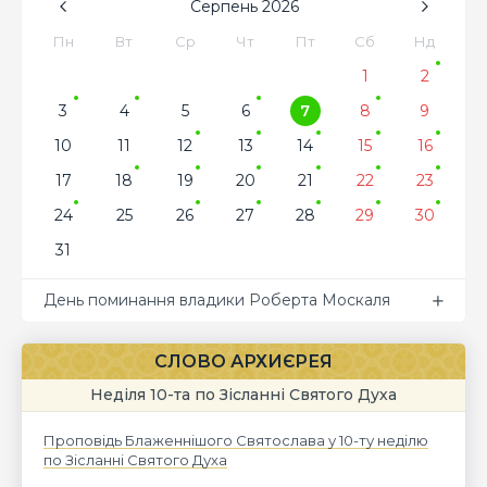
Серпень
2026
Пн
Вт
Ср
Чт
Пт
Сб
Нд
1
2
3
4
5
6
7
8
9
10
11
12
13
14
15
16
17
18
19
20
21
22
23
24
25
26
27
28
29
30
31
День поминання владики Роберта Москаля
СЛОВО АРХИЄРЕЯ
Неділя 10-та по Зісланні Святого Духа
Проповідь Блаженнішого Святослава у 10-ту неділю
по Зісланні Святого Духа