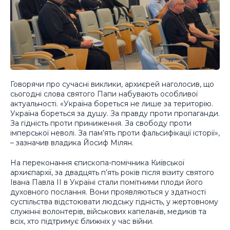
Говорячи про сучасні виклики, архиєрей наголосив, що
сьогодні слова святого Папи набувають особливої
актуальності. «Україна бореться не лише за територію.
Україна бореться за душу. За правду проти пропаганди.
За гідність проти приниження. За свободу проти
імперської неволі. За пам’ять проти фальсифікації історії»,
– зазначив владика Йосиф Мілян.
На переконання єпископа-помічника Київської
архиєпархії, за двадцять п’ять років після візиту святого
Івана Павла ІІ в Україні стали помітними плоди його
духовного послання. Вони проявляються у здатності
суспільства відстоювати людську гідність, у жертовному
служінні волонтерів, військових капеланів, медиків та
всіх, хто підтримує ближніх у час війни.