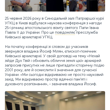
25 червня 2026 року в Синодальній залі Патріаршої курії
УГКЦ в Києві відбулася наукова конференція з нагоди
25-ї річниці апостольського візиту святого Папи Івана
Павла ІІ до України. Про це
повідомляє
пресслужба
Київської архиєпархії УГКЦ.
На початку конференції зі словом до учасників
звернувся владика Йосиф Мілян, єпископ-помічник
Київської архиєпархії. У своїй доповіді на тему «Нехай
зійде Дух Твій і обновить обличчя землі цієї» архиєрей
запросив присутніх не лише пригадати історичну подію
2001 року, але й осмислити її значення для сучасної
України. «Ми сьогодні відкриваємо не просто науковий
захід. Ми відкриваємо простір вдячної пам’яті і
духовного розпізнання», – зазначив владика Йосиф.