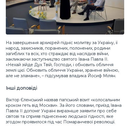
На завершення архиєрей підніс молитву за Україну, її
народ, захисників, поранених, полонених, родини
загиблих та всіх, хто страждає від наслідків війни,
закликаючи заступництво святого Івана Павла ІІ.
«Нехай зійде Дух Твій, Господи, і обновить обличчя
землі цієї. Обновить обличчя України, зранене війною,
але не зламане», – підсумував владика Йосиф Мілян.
Інші доповіді
Віктор Єленський назвав папський візит «колосальним
кроком геть від Москви». За його словами, приїзд Івана
Павла ІІ допоміг Україні виразніше заявити про себе
світові та сприяв піднесенню людської гідності, яке
згодом проявилося під час Помаранчевої революції.