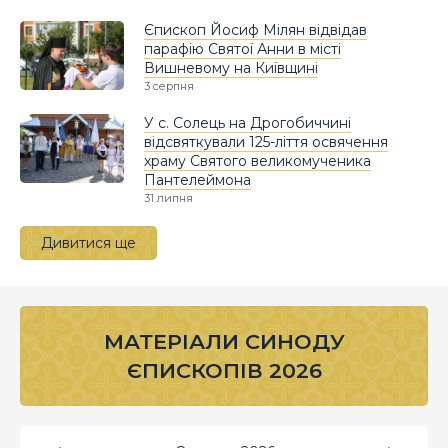
Єпископ Йосиф Мілян відвідав
парафію Святої Анни в місті
Вишневому на Київщині
3 серпня
У с. Солець на Дрогобиччині
відсвяткували 125-ліття освячення
храму Святого великомученика
Пантелеймона
31 липня
Дивитися ще
МАТЕРІАЛИ СИНОДУ
ЄПИСКОПІВ 2026