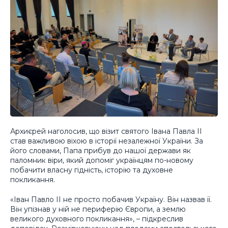
Архиєрей наголосив, що візит святого Івана Павла ІІ
став важливою віхою в історії незалежної України. За
його словами, Папа прибув до нашої держави як
паломник віри, який допоміг українцям по-новому
побачити власну гідність, історію та духовне
покликання.
«Іван Павло ІІ не просто побачив Україну. Він назвав її.
Він упізнав у ній не периферію Європи, а землю
великого духовного покликання», – підкреслив