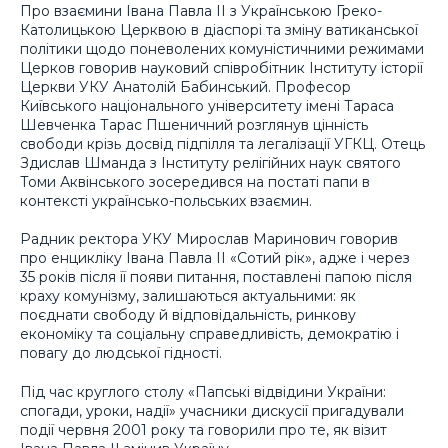
Про взаємини Івана Павла ІІ з Українською Греко-
Католицькою Церквою в діаспорі та зміну ватиканської
політики щодо поневолених комуністичними режимами
Церков говорив науковий співробітник Інституту історії
Церкви УКУ Анатолій Бабинський. Професор
Київського національного університету імені Тараса
Шевченка Тарас Пшеничний розглянув цінність
свободи крізь досвід підпілля та легалізації УГКЦ. Отець
Здислав Шманда з Інституту релігійних наук святого
Томи Аквінського зосередився на постаті папи в
контексті українсько-польських взаємин.
Радник ректора УКУ Мирослав Маринович говорив
про енцикліку Івана Павла ІІ «Сотий рік», адже і через
35 років після її появи питання, поставлені папою після
краху комунізму, залишаються актуальними: як
поєднати свободу й відповідальність, ринкову
економіку та соціальну справедливість, демократію і
повагу до людської гідності.
Під час круглого столу «Папські відвідини України:
спогади, уроки, надії» учасники дискусії пригадували
події червня 2001 року та говорили про те, як візит