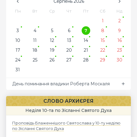
Серпень
2026
Пн
Вт
Ср
Чт
Пт
Сб
Нд
1
2
3
4
5
6
7
8
9
10
11
12
13
14
15
16
17
18
19
20
21
22
23
24
25
26
27
28
29
30
31
День поминання владики Роберта Москаля
СЛОВО АРХИЄРЕЯ
Неділя 10-та по Зісланні Святого Духа
Проповідь Блаженнішого Святослава у 10-ту неділю
по Зісланні Святого Духа