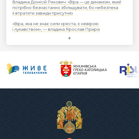
Владика Діонісій Ляхович: «Віра — це динамізм, який
потрібно безнастанно збільшувати, бо небезпека
її втратити завжди присутня»
«Віра, яка не знає сили хреста, є невірою
і лукавством», — владика Ярослав Приріз