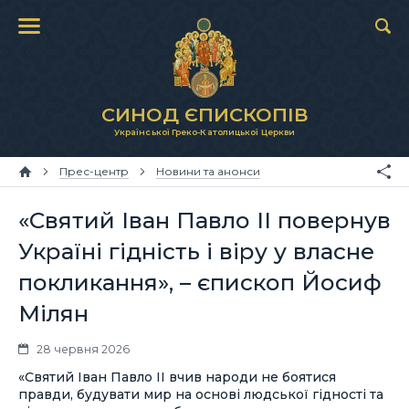
СИНОД ЄПИСКОПІВ
Української Греко-Католицької Церкви
Прес-центр
Новини та анонси
«Святий Іван Павло ІІ повернув
Україні гідність і віру у власне
покликання», – єпископ Йосиф
Мілян
28 червня 2026
«Святий Іван Павло ІІ вчив народи не боятися
правди, будувати мир на основі людської гідності та