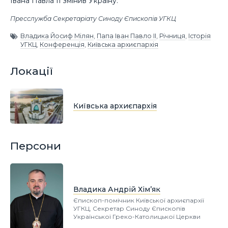
Івана Павла ІІ змінив Україну.
Пресслужба Секретаріату Синоду Єпископів УГКЦ
Владика Йосиф Мілян
,
Папа Іван Павло ІІ
,
Річниця
,
Історія
УГКЦ
,
Конференція
,
Київська архиєпархія
Локації
Київська архиєпархія
Персони
Владика Андрій Хім’як
Єпископ-помічник Київської архиєпархії
УГКЦ, Секретар Синоду Єпископів
Української Греко-Католицької Церкви