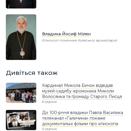
Владика Йосиф Мілян
Єпископ-помічник Київської архиєпархії
Дивіться також
Кардинал Микола Бичок відвідав
музей-садибу ієромонаха Миколи
Волосянка та громаду Старого Лисця
6 серпня
До 100-річчя владики Павла Василика
телеканал «Галичина» покаже
документальні фільми про єпископа
5 серпня