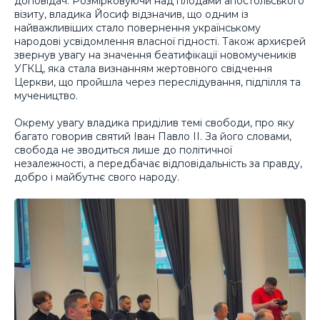
доповідач. Розмірковуючи над плодами апостольського
візиту, владика Йосиф відзначив, що одним із
найважливіших стало повернення українському
народові усвідомлення власної гідності. Також архиєрей
звернув увагу на значення беатифікації новомучеників
УГКЦ, яка стала визнанням жертовного свідчення
Церкви, що пройшла через переслідування, підпілля та
мучеництво.
Окрему увагу владика приділив темі свободи, про яку
багато говорив святий Іван Павло ІІ. За його словами,
свобода не зводиться лише до політичної
незалежності, а передбачає відповідальність за правду,
добро і майбутнє свого народу.