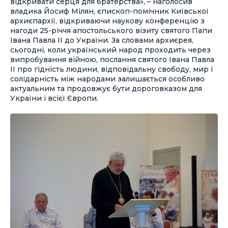
відкривати серця для братерства», – наголосив
владика Йосиф Мілян, єпископ-помічник Київської
архиєпархії, відкриваючи наукову конференцію з
нагоди 25-річчя апостольського візиту святого Папи
Івана Павла ІІ до України. За словами архиєрея,
сьогодні, коли український народ проходить через
випробування війною, послання святого Івана Павла
ІІ про гідність людини, відповідальну свободу, мир і
солідарність між народами залишається особливо
актуальним та продовжує бути дороговказом для
України і всієї Європи.