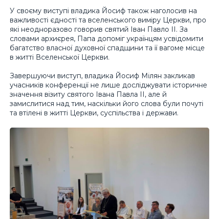
У своєму виступі владика Йосиф також наголосив на
важливості єдності та вселенського виміру Церкви, про
які неодноразово говорив святий Іван Павло ІІ. За
словами архиєрея, Папа допоміг українцям усвідомити
багатство власної духовної спадщини та її вагоме місце
в житті Вселенської Церкви.
Завершуючи виступ, владика Йосиф Мілян закликав
учасників конференції не лише досліджувати історичне
значення візиту святого Івана Павла ІІ, але й
замислитися над тим, наскільки його слова були почуті
та втілені в житті Церкви, суспільства і держави.