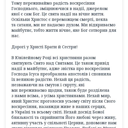
Тому переживаймо радість воскресіння
Господнього, зміцнюючися в надії, джерелом
якої є сам Бог. Це свята надії на вічне життя.
Оскільки Христос є переможцем смерті, пекла
та сатани, ми не падаємо духом. Ми відкриваємо
майбутнє, тобто життя вічне, яке Бог сотворив для
нас.
Дорогі у Христі Брати й Сестри!
В Ювілейному Році всі християни разом
святкують Свято над Святами. Це також привід
надії в майбутнє, адже звістка про воскресіння
Господа Ісуса преобразила апостолів і сповнила
їх великою радістю. Нехай ця радість,
незважаючи на смуток і скруту, які
ми переживаємо щодня, також буде розділена
з нами всіма, з усіма християнами. Нехай мир,
який Христос проголосив усьому світу після Свого
воскресіння, назавжди живе в наших серцях,
в Україні та всьому світі. Нехай досвід Божої
близькості та сприйняття Його любові через живу,
активну участь у спільноті Церкви, допоможе нам