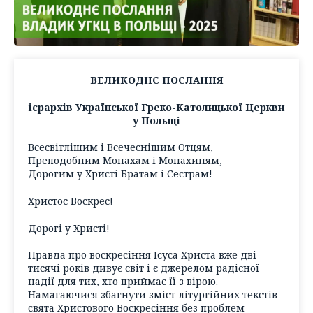
ВЕЛИКОДНЄ ПОСЛАННЯ
ієрархів Української Греко-Католицької Церкви
у Польщі
Всесвітлішим і Всечеснішим Отцям,
Преподобним Монахам і Монахиням,
Дорогим у Христі Братам і Сестрам!
Христос Воскрес!
Дорогі у Христі!
Правда про воскресіння Ісуса Христа вже дві
тисячі років дивує світ і є джерелом радісної
надії для тих, хто приймає її з вірою.
Намагаючися збагнути зміст літургійних текстів
свята Христового Воскресіння без проблем