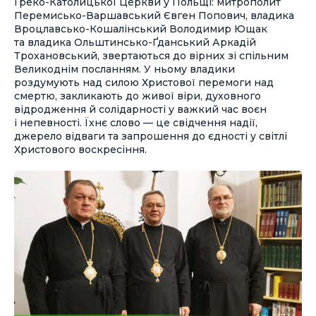
Греко-Католицької Церкви у Польщі: митрополит
Перемисько-Варшавський Євген Попович, владика
Вроцлавсько-Кошалінський Володимир Ющак
та владика Ольштинсько-Ґданський Аркадій
Трохановський, звертаються до вірних зі спільним
Великоднім посланням. У ньому владики
роздумують над силою Христової перемоги над
смертю, закликають до живої віри, духовного
відродження й солідарності у важкий час воєн
і непевності. Їхнє слово — це свідчення надії,
джерело відваги та запрошення до єдності у світлі
Христового воскресіння.