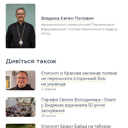
Владика Євген Попович
Архиєпископ і митрополит Перемисько-
Варшавський, Голова Канонічного відділу
УГКЦ
Дивіться також
Єпископ із Кракова закликав поляків
не переносити історичний біль
на українців
4 серпня
Парафія Святих Володимира і Ольги
у Видмінах відзначила 50-річчя
заснування
29 липня
Єпископ Браєн Байда на таборах