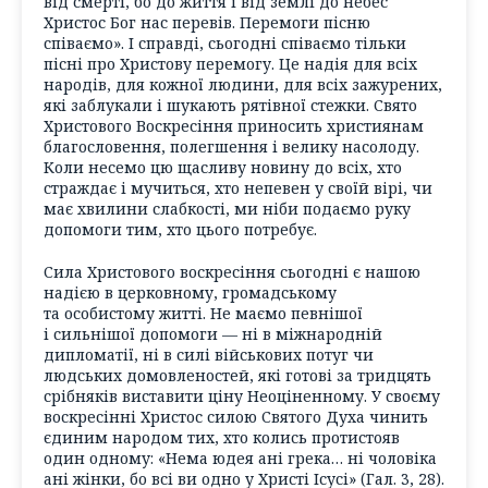
від смерті, бо до життя і від землі до небес
Христос Бог нас перевів. Перемоги пісню
співаємо». І справді, сьогодні співаємо тільки
пісні про Христову перемогу. Це надія для всіх
народів, для кожної людини, для всіх зажурених,
які заблукали і шукають рятівної стежки. Свято
Христового Воскресіння приносить християнам
благословення, полегшення і велику насолоду.
Коли несемо цю щасливу новину до всіх, хто
страждає і мучиться, хто непевен у своїй вірі, чи
має хвилини слабкості, ми ніби подаємо руку
допомоги тим, хто цього потребує.
Сила Христового воскресіння сьогодні є нашою
надією в церковному, громадському
та особистому житті. Не маємо певнішої
і сильнішої допомоги — ні в міжнародній
дипломатії, ні в силі військових потуг чи
людських домовленостей, які готові за тридцять
срібняків виставити ціну Неоціненному. У своєму
воскресінні Христос силою Святого Духа чинить
єдиним народом тих, хто колись протистояв
один одному: «Нема юдея ані грека… ні чоловіка
ані жінки, бо всі ви одно у Христі Ісусі» (Гал. 3, 28).