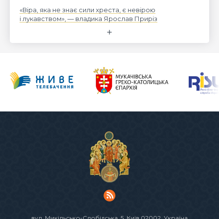
«Віра, яка не знає сили хреста, є невірою
і лукавством», — владика Ярослав Приріз
вул. Микільсько-Слобідська, 5
, Київ 02002, Україна