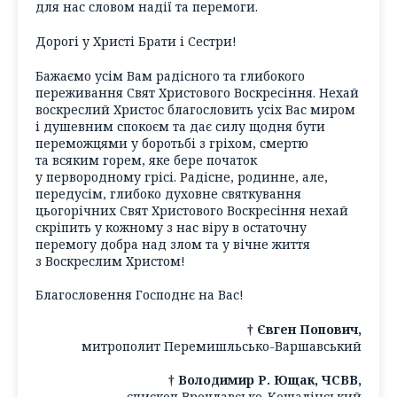
для нас словом надії та перемоги.
Дорогі у Христі Брати і Сестри!
Бажаємо усім Вам радісного та глибокого
переживання Свят Христового Воскресіння. Нехай
воскреслий Христос благословить усіх Вас миром
і душевним спокоєм та дає силу щодня бути
переможцями у боротьбі з гріхом, смертю
та всяким горем, яке бере початок
у первородному грісі. Радісне, родинне, але,
передусім, глибоко духовне святкування
цьогорічних Свят Христового Воскресіння нехай
скріпить у кожному з нас віру в остаточну
перемогу добра над злом та у вічне життя
з Воскреслим Христом!
Благословення Господнє на Вас!
† Євген Попович,
митрополит Перемишльсько-Варшавський
† Володимир Р. Ющак, ЧСВВ,
єпископ Вроцлавсько-Кошалінський