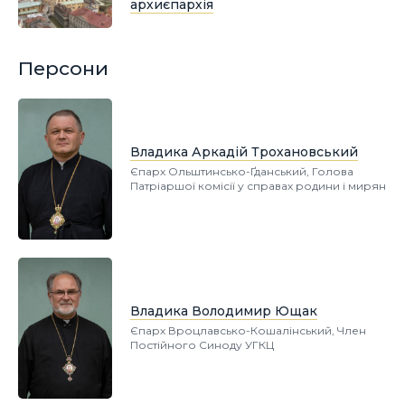
архиєпархія
Персони
Владика Аркадій Трохановський
Єпарх Ольштинсько-Ґданський, Голова
Патріаршої комісії у справах родини і мирян
Владика Володимир Ющак
Єпарх Вроцлавсько-Кошалінський, Член
Постійного Синоду УГКЦ