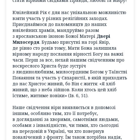
стати вірними свідками Правди, Любові та Миру!
Ювілейний Рік є для нас унікальною можливістю
взяти участь у різних релігійних заходах.
Приєднаймося до паломництв до наших
ювілейних храмів, мандруймо разом
з ярославською іконою Божої Матері
Двері
Милосердя
. Будьмо присутні на горі Явір,
де рівно сто років тому, Мати Божа залишила
вірному народу послання вірності Богу на важкі
часи. Перш за все, нехай нашим свідченням про
воскреслого Христа буде зустріч
з людинолюбним, милосердним Богом у Таїнстві
Покаяння та участь у Євхаристії, в якій приходить
до нас Христос живий, бо Він є життя: «Я хліб
живий, що з неба зійшов. Коли хтось цей хліб
їстиме, житиме повіки» (Ів. 6, 51).
Наше свідчення віри виявляється в допомозі
іншим, особливо тим, хто її потребує,
в догляданні за хворими, самотніми людьми,
особами з інвалідністю, чи тими, хто сьогодні
на передовій в Україні, чи хто повернув
покалічений з фронту. Їм також потрібна надія,