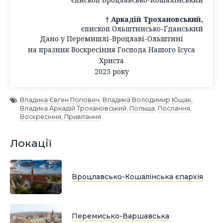
† Аркадій Трохановський,
єпископ Ольштинсько-Ґданський
Дано у Перемишлі-Вроцлаві-Ольштині
на празник Воскресіння Господа Нашого Ісуса
Христа
2025 року
Владика Євген Попович
,
Владика Володимир Ющак
,
Владика Аркадій Трохановський
,
Польща
,
Послання
,
Воскресіння
,
Привітання
Локації
Вроцлавсько-Кошалінська єпархія
Перемисько-Варшавська