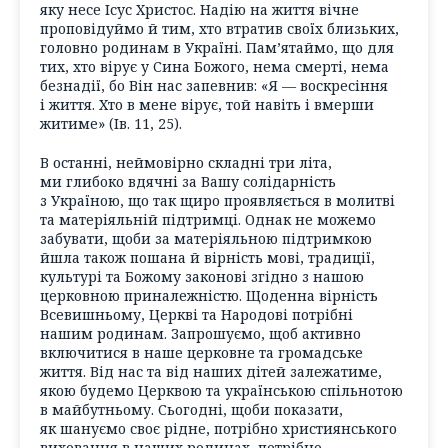
яку несе Ісус Христос. Надію на життя вічне
проповідуймо й тим, хто втратив своїх близьких,
головно родинам в Україні. Пам’ятаймо, що для
тих, хто вірує у Сина Божого, нема смерті, нема
безнадії, бо Він нас запевнив: «Я — воскресіння
і життя. Хто в мене вірує, той навіть і вмерши
житиме» (Ів. 11, 25).
В останні, неймовірно складні три літа,
ми глибоко вдячні за Вашу солідарність
з Україною, що так щиро проявляється в молитві
та матеріяльній підтримці. Однак не можемо
забувати, щоби за матеріяльною підтримкою
йшла також пошана й вірність мові, традиції,
культурі та Божому законові згідно з нашою
церковною приналежністю. Щоденна вірність
Всевишньому, Церкві та Народові потрібні
нашим родинам. Запрошуємо, щоб активно
включитися в наше церковне та громадське
життя. Від нас та від наших дітей залежатиме,
якою будемо Церквою та українською спільнотою
в майбутньому. Сьогодні, щоби показати,
як шануємо своє рідне, потрібно християнського
виховання в наших родинах, потрібно