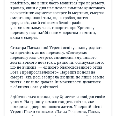
помітимо, що в них часто мовиться про перемогу.
Тропар, який є для нас немов гимном Христового
воскресіння: «Христос воскрес із мертвих, смертю
смерть подолав і тим, що в гробах, життя
дарував!», який співаємо безліч разів
у великодньому часі, говорить про Христову
перемогу над найбільшим ворогом людини,
яким є смерть.
Стихира Пасхальної Утрені оспівує нашу радість
та вдячність за цю перемогу: «Святкуємо
перемогу над смертю, знищення аду, іншого
життя вічного початок і, радіючи, оспівуємо того,
що це вчинив, — єдиного благословенного отців
Бога і препрославленого». Нарешті подолана
смерть, яка досі забирала людині не лише земне
життя, але й не давала їй можливості дивитися
в обличчя Бога у вічності.
Здійснюється правда, яку Христос заповідав своїм
учням. На грішну землю сходить світло, яке
відкриває двері до нового життя. У першій пісні
Утрені Пасхи співаємо: «Пасха Господня, Пасха,