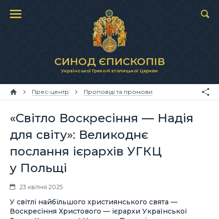
СИНОД ЄПИСКОПІВ
Української Греко-Католицької Церкви
Прес-центр
Проповіді та промови
«Світло Воскресіння — Надія
для світу»: Великоднє
послання ієрархів УГКЦ
у Польщі
23 квітня 2025
У світлі найбільшого християнського свята —
Воскресіння Христового — ієрархи Української