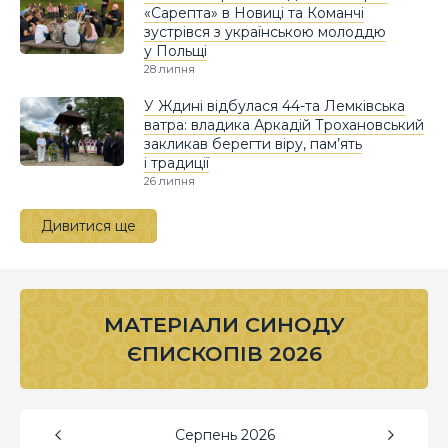
«Сарепта» в Новиці та Команчі
зустрівся з українською молоддю
у Польщі
28 липня
У Ждині відбулася 44-та Лемківська
ватра: владика Аркадій Трохановський
закликав берегти віру, пам’ять
і традиції
26 липня
Дивитися ще
МАТЕРІАЛИ СИНОДУ
ЄПИСКОПІВ 2026
Серпень
2026