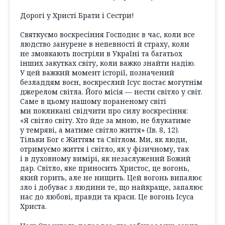
Дорогі у Христі Брати і Сестри!
Святкуємо воскресіння Господнє в час, коли все
людство занурене в непевності й страху, коли
не змовкають постріли в Україні та багатьох
інших закутках світу, коли важко знайти надію.
У цей важкий момент історії, позначений
безладдям воєн, воскреслий Ісус постає могутнім
джерелом світла. Його місія — нести світло у світ.
Саме в цьому нашому пораненому світі
ми покликані свідчити про силу воскресіння:
«Я світло світу. Хто йде за мною, не блукатиме
у темряві, а матиме світло життя» (Ів. 8, 12).
Тільки Бог є Життям та Світлом. Ми, як люди,
отримуємо життя і світло, як у фізичному, так
і в духовному вимірі, як незаслужений Божий
дар. Світло, яке приносить Христос, це вогонь,
який горить, але не нищить. Цей вогонь випалює
зло і добуває з людини те, що найкраще, запалює
нас до любові, правди та краси. Це вогонь Ісуса
Христа.