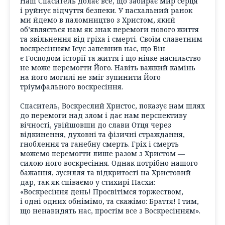
Наш Спаситель долає все, що забирає мир серця
і руйнує відчуття безпеки. У пасхальний ранок
ми йдемо в паломництво з Христом, який
об’являється нам як знак перемоги нового життя
та звільнення від гріха і смерті. Своїм славетним
воскресінням Ісус запевнив нас, що Він
є Господом історії та життя і що ніяке насильство
не може перемогти Його. Навіть важкий камінь
на його могилі не зміг зупинити Його
тріумфального воскресіння.
Спаситель, Воскреслий Христос, показує нам шлях
до перемоги над злом і дає нам перспективу
вічності, увійшовши до слави Отця через
відкинення, духовні та фізичні страждання,
гноблення та ганебну смерть. Гріх і смерть
можемо перемогти лише разом з Христом —
силою його воскресіння. Однак потрібно нашого
бажання, зусилля та відкритості на Христовий
дар, так як співаємо у стихирі Пасхи:
«Воскресіння день! Просвітімся торжеством,
і одні одних обнімімо, та скажімо: Браття! І тим,
що ненавидять нас, простім все з Воскресінням».