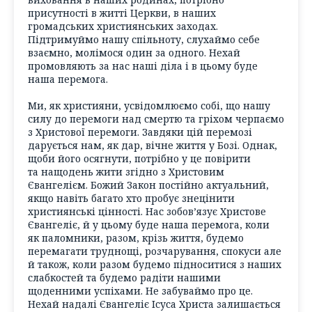
присутності в житті Церкви, в наших
громадських християнських заходах.
Підтримуймо нашу спільноту, слухаймо себе
взаємно, молімося один за одного. Нехай
промовляють за нас наші діла і в цьому буде
наша перемога.
Ми, як християни, усвідомлюємо собі, що нашу
силу до перемоги над смертю та гріхом черпаємо
з Христової перемоги. Завдяки цій перемозі
дарується нам, як дар, вічне життя у Бозі. Однак,
щоби його осягнути, потрібно у це повірити
та нащодень жити згідно з Христовим
Євангелієм. Божий Закон постійно актуальний,
якщо навіть багато хто пробує знецінити
християнські цінності. Нас зобов’язує Христове
Євангеліє, й у цьому буде наша перемога, коли
як паломники, разом, крізь життя, будемо
перемагати труднощі, розчарування, спокуси але
й також, коли разом будемо підноситися з наших
слабкостей та будемо радіти нашими
щоденними успіхами. Не забуваймо про це.
Нехай надалі Євангеліє Ісуса Христа залишається