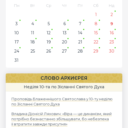
Пн
Вт
Ср
Чт
Пт
Сб
Нд
1
2
3
4
5
6
7
8
9
10
11
12
13
14
15
16
17
18
19
20
21
22
23
24
25
26
27
28
29
30
31
СЛОВО АРХИЄРЕЯ
Неділя 10-та по Зісланні Святого Духа
Проповідь Блаженнішого Святослава у 10-ту неділю
по Зісланні Святого Духа
Владика Діонісій Ляхович: «Віра — це динамізм, який
потрібно безнастанно збільшувати, бо небезпека
її втратити завжди присутня»