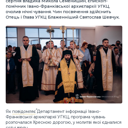
серпня владика Микола Семенишин, єпископ-
помічник Івано-Франківської архиєпархії УГКЦ,
очолив нічні чування. Чин посвячення здійснить
Отець і Глава УГКЦ Блаженніший Святослав Шевчук.
Як
повідомляє
Департамент інформації Івано-
Франківської архиєпархії УГКЦ, програма чувань
розпочалася Хресною дорогою, у молитві якої єдналися
сотні вірян.