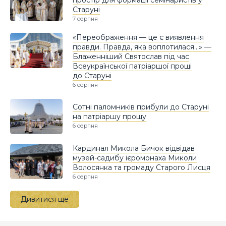
простір для формації семінаристів у
Старуні
7 серпня
«Переображення — це є виявлення
правди. Правда, яка воплотилася…» —
Блаженніший Святослав під час
Всеукраїнської патріаршої прощі
до Старуні
6 серпня
Сотні паломників прибули до Старуні
на патріаршу прощу
6 серпня
Кардинал Микола Бичок відвідав
музей-садибу ієромонаха Миколи
Волосянка та громаду Старого Лисця
6 серпня
Дивитися ще