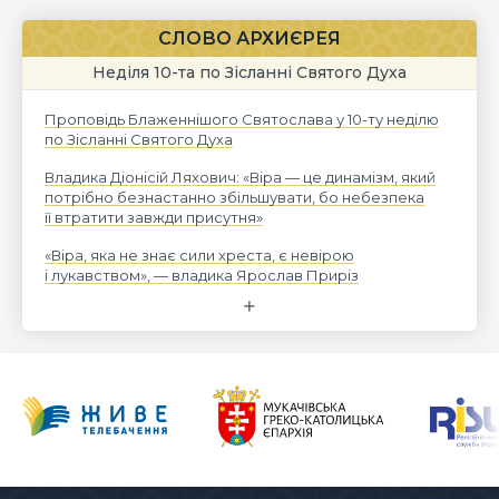
СЛОВО АРХИЄРЕЯ
Неділя 10-та по Зісланні Святого Духа
Проповідь Блаженнішого Святослава у 10-ту неділю
по Зісланні Святого Духа
Владика Діонісій Ляхович: «Віра — це динамізм, який
потрібно безнастанно збільшувати, бо небезпека
її втратити завжди присутня»
«Віра, яка не знає сили хреста, є невірою
і лукавством», — владика Ярослав Приріз