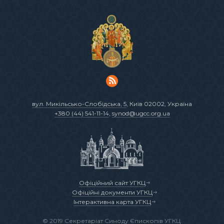
вул. Микільсько-Слобідська, 5
, Київ 02002, Україна
+380 (44) 541-11-14
,
synod@ugcc.org.ua
Офіційний сайт УГКЦ
Офіційні документи УГКЦ
Інтерактивна карта УГКЦ
© 2019 Секретаріат Синоду Єпископів УГКЦ.