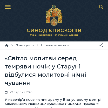
СИНОД ЄПИСКОПІВ
Української Греко-Католицької Церкви
Прес-центр
Новини та анонси
«Світло молитви серед
темряви ночі»: у Старуні
відбулися молитовні нічні
чування
22 серпня 2025
У навечір'я посвячення храму у Відпустовому центрі
блаженного священномученика Симеона Лукача 21