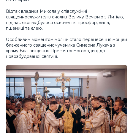
Відтак владика Микола у співслужінні
священнослужителів очолив Велику Вечірню з Литією,
під час якої відбулося освячення просфор, вина,
пшениці та єлею.
Особливим моментом молінь стало перенесення мощей
блаженного священномученика Симеона Лукача з
храму Благовіщення Пресвятої Богородиці до
новозбудованої святині.